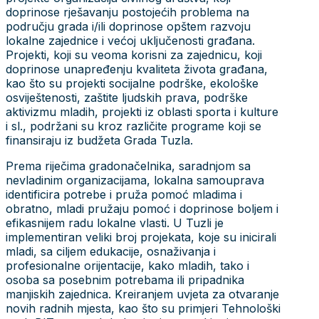
doprinose rješavanju postojećih problema na
području grada i/ili doprinose opštem razvoju
lokalne zajednice i većoj uključenosti građana.
Projekti, koji su veoma korisni za zajednicu, koji
doprinose unapređenju kvaliteta života građana,
kao što su projekti socijalne podrške, ekološke
osviještenosti, zaštite ljudskih prava, podrške
aktivizmu mladih, projekti iz oblasti sporta i kulture
i sl., podržani su kroz različite programe koji se
finansiraju iz budžeta Grada Tuzla.
Prema riječima gradonačelnika, saradnjom sa
nevladinim organizacijama, lokalna samouprava
identificira potrebe i pruža pomoć mladima i
obratno, mladi pružaju pomoć i doprinose boljem i
efikasnijem radu lokalne vlasti. U Tuzli je
implementiran veliki broj projekata, koje su inicirali
mladi, sa ciljem edukacije, osnaživanja i
profesionalne orijentacije, kako mladih, tako i
osoba sa posebnim potrebama ili pripadnika
manjiskih zajednica. Kreiranjem uvjeta za otvaranje
novih radnih mjesta, kao što su primjeri Tehnološki