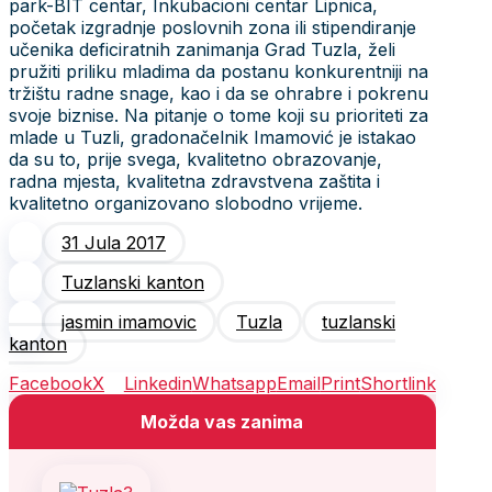
park-BIT centar, Inkubacioni centar Lipnica,
početak izgradnje poslovnih zona ili stipendiranje
učenika deficiratnih zanimanja Grad Tuzla, želi
pružiti priliku mladima da postanu konkurentniji na
tržištu radne snage, kao i da se ohrabre i pokrenu
svoje biznise. Na pitanje o tome koji su prioriteti za
mlade u Tuzli, gradonačelnik Imamović je istakao
da su to, prije svega, kvalitetno obrazovanje,
radna mjesta, kvalitetna zdravstvena zaštita i
kvalitetno organizovano slobodno vrijeme.
31 Jula 2017
Tuzlanski kanton
jasmin imamovic
Tuzla
tuzlanski
kanton
Facebook
X
Linkedin
Whatsapp
Email
Print
Shortlink
Možda vas zanima