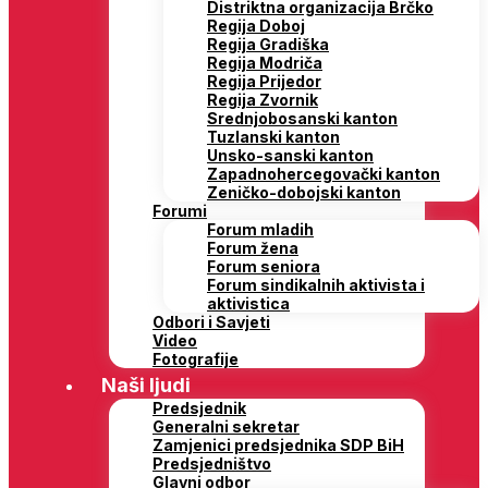
Distriktna organizacija Brčko
Regija Doboj
Regija Gradiška
Regija Modriča
Regija Prijedor
Regija Zvornik
Srednjobosanski kanton
Tuzlanski kanton
Unsko-sanski kanton
Zapadnohercegovački kanton
Zeničko-dobojski kanton
Forumi
Forum mladih
Forum žena
Forum seniora
Forum sindikalnih aktivista i
aktivistica
Odbori i Savjeti
Video
Fotografije
Naši ljudi
Predsjednik
Generalni sekretar
Zamjenici predsjednika SDP BiH
Predsjedništvo
Glavni odbor