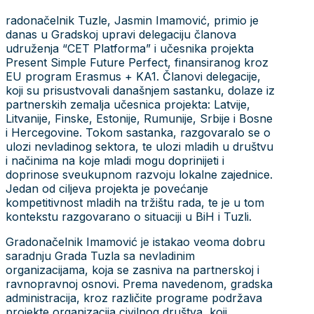
radonačelnik Tuzle, Jasmin Imamović, primio je
danas u Gradskoj upravi delegaciju članova
udruženja “CET Platforma” i učesnika projekta
Present Simple Future Perfect, finansiranog kroz
EU program Erasmus + KA1. Članovi delegacije,
koji su prisustvovali današnjem sastanku, dolaze iz
partnerskih zemalja učesnica projekta: Latvije,
Litvanije, Finske, Estonije, Rumunije, Srbije i Bosne
i Hercegovine. Tokom sastanka, razgovaralo se o
ulozi nevladinog sektora, te ulozi mladih u društvu
i načinima na koje mladi mogu doprinijeti i
doprinose sveukupnom razvoju lokalne zajednice.
Jedan od ciljeva projekta je povećanje
kompetitivnost mladih na tržištu rada, te je u tom
kontekstu razgovarano o situaciji u BiH i Tuzli.
Gradonačelnik Imamović je istakao veoma dobru
saradnju Grada Tuzla sa nevladinim
organizacijama, koja se zasniva na partnerskoj i
ravnopravnoj osnovi. Prema navedenom, gradska
administracija, kroz različite programe podržava
projekte organizacija civilnog društva, koji