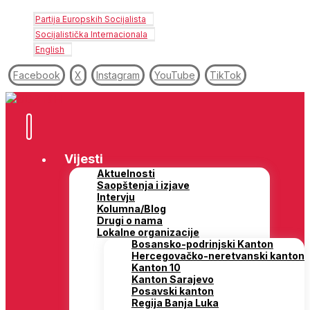
Partija Europskih Socijalista
Socijalistička Internacionala
English
Facebook
X
Instagram
YouTube
TikTok
Vijesti
Aktuelnosti
Saopštenja i izjave
Intervju
Kolumna/Blog
Drugi o nama
Lokalne organizacije
Bosansko-podrinjski Kanton
Hercegovačko-neretvanski kanton
Kanton 10
Kanton Sarajevo
Posavski kanton
Regija Banja Luka