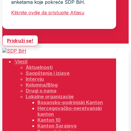
anketama koje pokreće SDP BiH.
Kliknite ovdje da pristupite Atlasu
Pridruži se!
Vijesti
Aktuelnosti
Saopštenja i izjave
Intervju
Kolumna/Blog
Drugi o nama
Lokalne organizacije
Bosansko-podrinjski Kanton
Hercegovačko-neretvanski
kanton
Kanton 10
Kanton Sarajevo