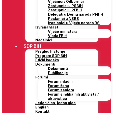
Vijećnici / Odbornici
Zastupnici u PSBiH
Zastupnici u PFBiH
Delegati u Domu naroda PFBiH
Poslanici u NSRS
Izaslanici u Vijeću naroda RS
Izvršna vlast
Vijeće ministara
Vlada FBiH
Načelnici
SDP BiH
Pregled historije
Program SDP BiH
Etički kodeks
Dokumenti
Dokumenti
Publikacije
Forumi
Forum mladih
Forum žena
Forum seniora
Forum sindikalnih aktivista /
aktivistica
Jedan član, jedan glas
English
Kontakt