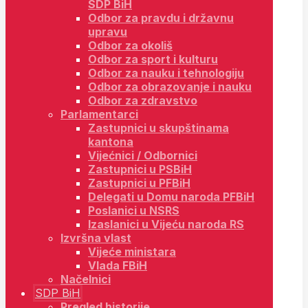
SDP BiH
Odbor za pravdu i državnu
upravu
Odbor za okoliš
Odbor za sport i kulturu
Odbor za nauku i tehnologiju
Odbor za obrazovanje i nauku
Odbor za zdravstvo
Parlamentarci
Zastupnici u skupštinama
kantona
Vijećnici / Odbornici
Zastupnici u PSBiH
Zastupnici u PFBiH
Delegati u Domu naroda PFBiH
Poslanici u NSRS
Izaslanici u Vijeću naroda RS
Izvršna vlast
Vijeće ministara
Vlada FBiH
Načelnici
SDP BiH
Pregled historije