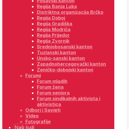
Posavski kanton
Regija Banja Luka
Distriktna organizacija Brčko
Regija Doboj
Regija Gradiška
Regija Modriča
Regija Prijedor
Regija Zvornik
Srednjobosanski kanton
Tuzlanski kanton
Unsko-sanski kanton
Zapadnohercegovački kanton
Zeničko-dobojski kanton
Forumi
Forum mladih
Forum žena
Forum seniora
Forum sindikalnih aktivista i
aktivistica
Odbori i Savjeti
Video
Fotografije
Naši ljudi