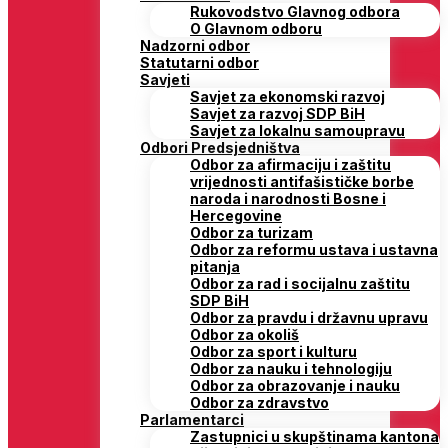
Rukovodstvo Glavnog odbora
O Glavnom odboru
Nadzorni odbor
Statutarni odbor
Savjeti
Savjet za ekonomski razvoj
Savjet za razvoj SDP BiH
Savjet za lokalnu samoupravu
Odbori Predsjedništva
Odbor za afirmaciju i zaštitu
vrijednosti antifašističke borbe
naroda i narodnosti Bosne i
Hercegovine
Odbor za turizam
Odbor za reformu ustava i ustavna
pitanja
Odbor za rad i socijalnu zaštitu
SDP BiH
Odbor za pravdu i državnu upravu
Odbor za okoliš
Odbor za sport i kulturu
Odbor za nauku i tehnologiju
Odbor za obrazovanje i nauku
Odbor za zdravstvo
Parlamentarci
Zastupnici u skupštinama kantona