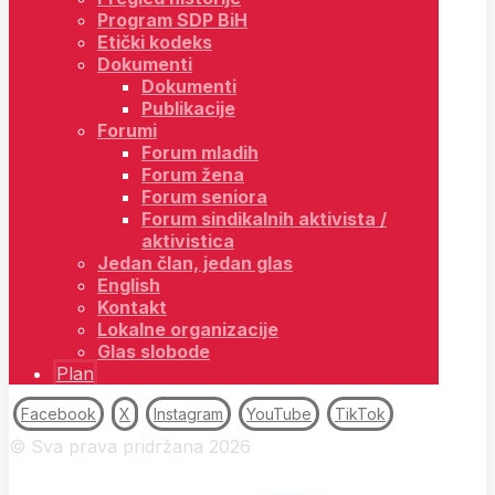
Program SDP BiH
Etički kodeks
Dokumenti
Dokumenti
Publikacije
Forumi
Forum mladih
Forum žena
Forum seniora
Forum sindikalnih aktivista /
aktivistica
Jedan član, jedan glas
English
Kontakt
Lokalne organizacije
Glas slobode
Plan
Facebook
X
Instagram
YouTube
TikTok
© Sva prava pridržana 2026