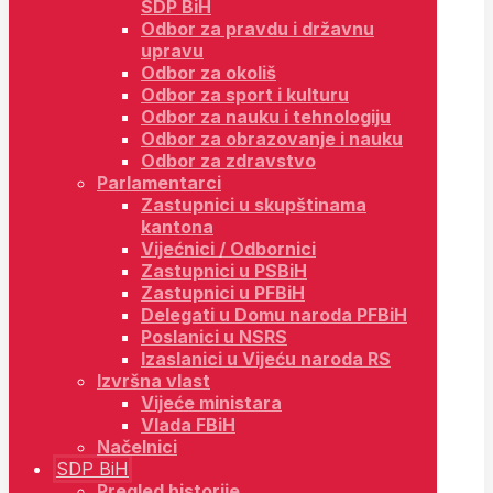
SDP BiH
Odbor za pravdu i državnu
upravu
Odbor za okoliš
Odbor za sport i kulturu
Odbor za nauku i tehnologiju
Odbor za obrazovanje i nauku
Odbor za zdravstvo
Parlamentarci
Zastupnici u skupštinama
kantona
Vijećnici / Odbornici
Zastupnici u PSBiH
Zastupnici u PFBiH
Delegati u Domu naroda PFBiH
Poslanici u NSRS
Izaslanici u Vijeću naroda RS
Izvršna vlast
Vijeće ministara
Vlada FBiH
Načelnici
SDP BiH
Pregled historije