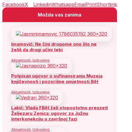
Facebook
X
Linkedin
Whatsapp
Email
Print
Shortlink
Možda vas zanima
Imamović: Ne čini drugome ono što ne
želiš da drugi učini tebi
Aktuelnosti
,
Izdvojeno
Potpisan ugovor o sufinansiranju Muzeja
književnosti i pozorišne umjetnosti BiH
Aktuelnosti
,
Izdvojeno
Lakić: Vlada FBiH želi stopostotno preuzeti
Željezaru Zenica; ugovor za Južnu
interkonekciju u završnoj fazi
Aktuelnosti
,
Izdvojeno