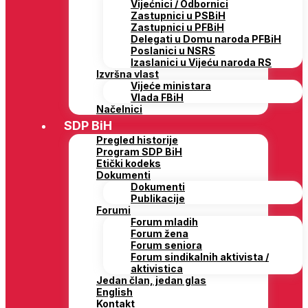
Vijećnici / Odbornici
Zastupnici u PSBiH
Zastupnici u PFBiH
Delegati u Domu naroda PFBiH
Poslanici u NSRS
Izaslanici u Vijeću naroda RS
Izvršna vlast
Vijeće ministara
Vlada FBiH
Načelnici
SDP BiH
Pregled historije
Program SDP BiH
Etički kodeks
Dokumenti
Dokumenti
Publikacije
Forumi
Forum mladih
Forum žena
Forum seniora
Forum sindikalnih aktivista /
aktivistica
Jedan član, jedan glas
English
Kontakt