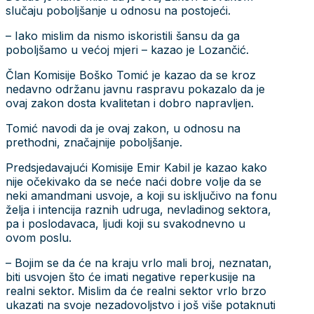
slučaju poboljšanje u odnosu na postojeći.
– Iako mislim da nismo iskoristili šansu da ga
poboljšamo u većoj mjeri – kazao je Lozančić.
Član Komisije Boško Tomić je kazao da se kroz
nedavno održanu javnu raspravu pokazalo da je
ovaj zakon dosta kvalitetan i dobro napravljen.
Tomić navodi da je ovaj zakon, u odnosu na
prethodni, značajnije poboljšanje.
Predsjedavajući Komisije Emir Kabil je kazao kako
nije očekivako da se neće naći dobre volje da se
neki amandmani usvoje, a koji su isključivo na fonu
želja i intencija raznih udruga, nevladinog sektora,
pa i poslodavaca, ljudi koji su svakodnevno u
ovom poslu.
– Bojim se da će na kraju vrlo mali broj, neznatan,
biti usvojen što će imati negative reperkusije na
realni sektor. Mislim da će realni sektor vrlo brzo
ukazati na svoje nezadovoljstvo i još više potaknuti