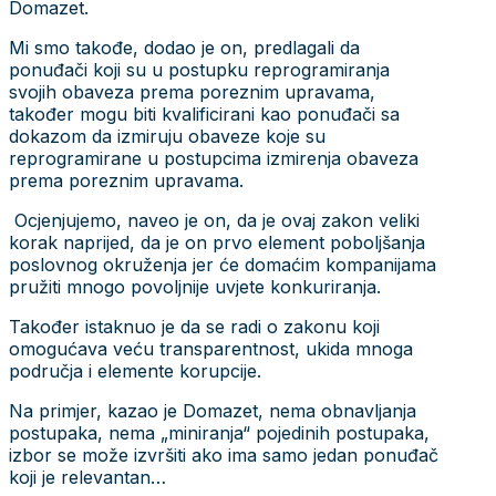
Domazet.
Mi smo takođe, dodao je on, predlagali da
ponuđači koji su u postupku reprogramiranja
svojih obaveza prema poreznim upravama,
također mogu biti kvalificirani kao ponuđači sa
dokazom da izmiruju obaveze koje su
reprogramirane u postupcima izmirenja obaveza
prema poreznim upravama.
Ocjenjujemo, naveo je on, da je ovaj zakon veliki
korak naprijed, da je on prvo element poboljšanja
poslovnog okruženja jer će domaćim kompanijama
pružiti mnogo povoljnije uvjete konkuriranja.
Također istaknuo je da se radi o zakonu koji
omogućava veću transparentnost, ukida mnoga
područja i elemente korupcije.
Na primjer, kazao je Domazet, nema obnavljanja
postupaka, nema „miniranja“ pojedinih postupaka,
izbor se može izvršiti ako ima samo jedan ponuđač
koji je relevantan…