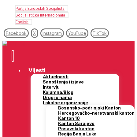
Partija Europskih Socijalista
Socijalistička Internacionala
English
Facebook
X
Instagram
YouTube
TikTok
Vijesti
Aktuelnosti
Saopštenja i izjave
Intervju
Kolumna/Blog
Drugi o nama
Lokalne organizacije
Bosansko-podrinjski Kanton
Hercegovačko-neretvanski kanton
Kanton 10
Kanton Sarajevo
Posavski kanton
Regija Banja Luka