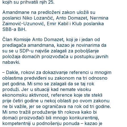
kojih su prihvatili njih 25.
Amandmane na predloženi zakon uložili su
poslanici Niko Lozančić, Anto Domazet, Nermina
Zaimović-Uzunović, Emir Kabil i Klub poslanika
SBB-a BiH.
Član Komisije Anto Domazet, koji je i jedan od
predlagača amandmana, kazao je novinarima da
su se u SDP-u najviše zalagali za poboljšanje
položaja domaćih proizvođača u postupku javnih
nabavki.
– Dakle, rokovi za dokazivanje referenci u mnogim
oblastima predviđeni su zakonom na tri odnosno
pet godina. Mi smo se zalagali da se taj rok
produži. Jer u situaciji kad nemate visoku
ekonomsku aktivnost, reference koje ste stekli
prije četiri godine u nekoj oblasti po ovom zakonu
ne bi važile, jer se ograničava na rok od tri godine.
Mi smo tražili produženje tih rokova kako bi
domaći proizvođači bili mnogo konkurentiniji,
kompetentniji u podnošenju ponuda – kazao je