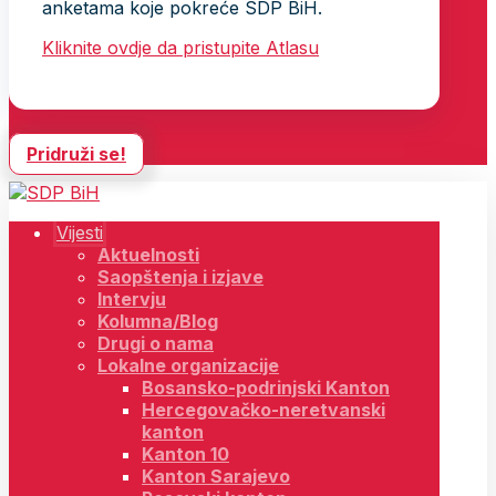
anketama koje pokreće SDP BiH.
Kliknite ovdje da pristupite Atlasu
Pridruži se!
Vijesti
Aktuelnosti
Saopštenja i izjave
Intervju
Kolumna/Blog
Drugi o nama
Lokalne organizacije
Bosansko-podrinjski Kanton
Hercegovačko-neretvanski
kanton
Kanton 10
Kanton Sarajevo