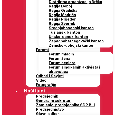
Distriktna organizacija Brčko
Regija Doboj
Regija Gradiška
Regija Modriča
Regija Prijedor
Regija Zvornik
Srednjobosanski kanton
Tuzlanski kanton
Unsko-sanski kanton
Zapadnohercegovački kanton
Zeničko-dobojski kanton
Forumi
Forum mladih
Forum žena
Forum seniora
Forum sindikalnih aktivista i
aktivistica
Odbori i Savjeti
Video
Fotografije
Naši ljudi
Predsjednik
Generalni sekretar
Zamjenici predsjednika SDP BiH
Predsjedništvo
Glavni odbor