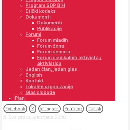
Program SDP BiH
Etički kodeks
Dokumenti
Dokumenti
Publikacije
Forumi
Forum mladih
Forum žena
Forum seniora
Forum sindikalnih aktivista /
aktivistica
Jedan član, jedan glas
English
Kontakt
Lokalne organizacije
Glas slobode
Plan
Facebook
X
Instagram
YouTube
TikTok
© Sva prava pridržana 2026