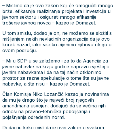
– Mislimo da je ovo zakon koji će omogućiti mnogo
brže, efikasnije realiziranje projekata i investicija u
javnom sektoru i osigurati mnogo efikasnije
trošenje javnog novca – kazao je Domazet.
U tom smislu, dodao je on, ne možemo se složiti s
mišljenjem nekih nevladinih organizacija da je ovo
korak nazad, iako visoko cijenimo njihovu ulogu u
ovom području.
– Mi u SDP-u se zalažemo i za to da Agencija za
javne nabavke na kraju godine napravi izvještaj o
javnim nabavkama i da na taj način otklonimo
prostor za razne spekulacije o tome šta su javne
nabavke, a šta nisu – kazao je Domazet.
Član Komisije Niko Lozančić kazao je novinarima
da mu je drago što je najveći broj njegovih
amandmana usvojen, dodajući da se većina njih
odnosi na pravno-tehnička poboljšanja i
pojašnjenja određenih normi.
Dodao je kako misli da je ovaj zakon u svakom