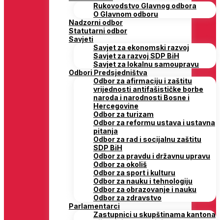
Rukovodstvo Glavnog odbora
O Glavnom odboru
Nadzorni odbor
Statutarni odbor
Savjeti
Savjet za ekonomski razvoj
Savjet za razvoj SDP BiH
Savjet za lokalnu samoupravu
Odbori Predsjedništva
Odbor za afirmaciju i zaštitu
vrijednosti antifašističke borbe
naroda i narodnosti Bosne i
Hercegovine
Odbor za turizam
Odbor za reformu ustava i ustavna
pitanja
Odbor za rad i socijalnu zaštitu
SDP BiH
Odbor za pravdu i državnu upravu
Odbor za okoliš
Odbor za sport i kulturu
Odbor za nauku i tehnologiju
Odbor za obrazovanje i nauku
Odbor za zdravstvo
Parlamentarci
Zastupnici u skupštinama kantona