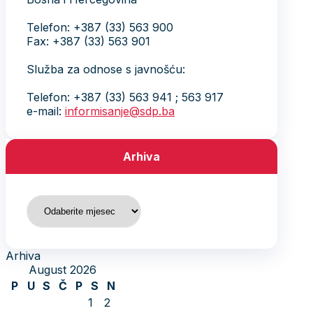
Telefon: +387 (33) 563 900
Fax: +387 (33) 563 901
Služba za odnose s javnošću:
Telefon: +387 (33) 563 941 ; 563 917
e-mail:
informisanje@sdp.ba
Arhiva
Arhiva
Arhiva
August 2026
P
U
S
Č
P
S
N
1
2