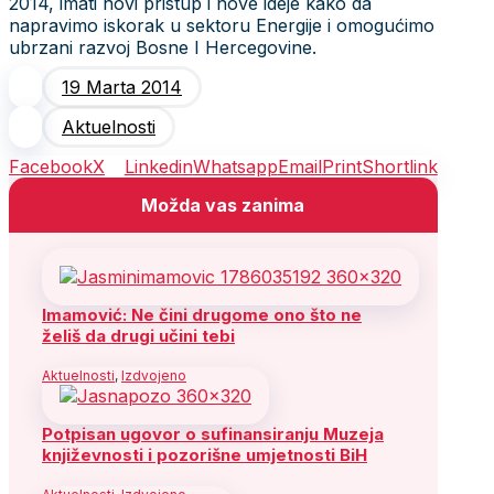
2014, imati novi pristup i nove ideje kako da
napravimo iskorak u sektoru Energije i omogućimo
ubrzani razvoj Bosne I Hercegovine.
19 Marta 2014
Aktuelnosti
Facebook
X
Linkedin
Whatsapp
Email
Print
Shortlink
Možda vas zanima
Imamović: Ne čini drugome ono što ne
želiš da drugi učini tebi
Aktuelnosti
,
Izdvojeno
Potpisan ugovor o sufinansiranju Muzeja
književnosti i pozorišne umjetnosti BiH