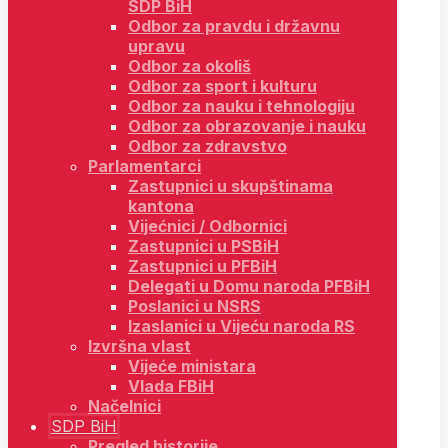
SDP BiH
Odbor za pravdu i državnu
upravu
Odbor za okoliš
Odbor za sport i kulturu
Odbor za nauku i tehnologiju
Odbor za obrazovanje i nauku
Odbor za zdravstvo
Parlamentarci
Zastupnici u skupštinama
kantona
Vijećnici / Odbornici
Zastupnici u PSBiH
Zastupnici u PFBiH
Delegati u Domu naroda PFBiH
Poslanici u NSRS
Izaslanici u Vijeću naroda RS
Izvršna vlast
Vijeće ministara
Vlada FBiH
Načelnici
SDP BiH
Pregled historije