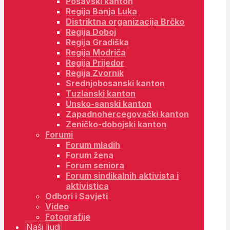
Posavski kanton
Regija Banja Luka
Distriktna organizacija Brčko
Regija Doboj
Regija Gradiška
Regija Modriča
Regija Prijedor
Regija Zvornik
Srednjobosanski kanton
Tuzlanski kanton
Unsko-sanski kanton
Zapadnohercegovački kanton
Zeničko-dobojski kanton
Forumi
Forum mladih
Forum žena
Forum seniora
Forum sindikalnih aktivista i
aktivistica
Odbori i Savjeti
Video
Fotografije
Naši ljudi