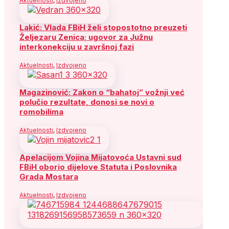
Aktuelnosti
,
Izdvojeno
Lakić: Vlada FBiH želi stopostotno preuzeti
Željezaru Zenica; ugovor za Južnu
interkonekciju u završnoj fazi
Aktuelnosti
,
Izdvojeno
Magazinović: Zakon o “bahatoj” vožnji već
polučio rezultate, donosi se novi o
romobilima
Aktuelnosti
,
Izdvojeno
Apelacijom Vojina Mijatovoća Ustavni sud
FBiH oborio dijelove Statuta i Poslovnika
Grada Mostara
Aktuelnosti
,
Izdvojeno