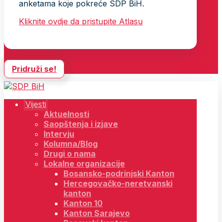
anketama koje pokreće SDP BiH.
Kliknite ovdje da pristupite Atlasu
Pridruži se!
Vijesti
Aktuelnosti
Saopštenja i izjave
Intervju
Kolumna/Blog
Drugi o nama
Lokalne organizacije
Bosansko-podrinjski Kanton
Hercegovačko-neretvanski
kanton
Kanton 10
Kanton Sarajevo