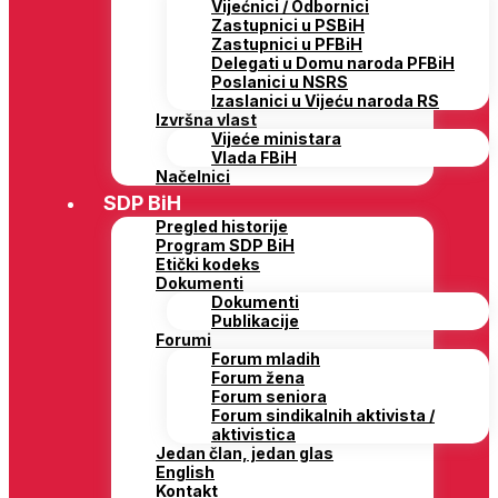
Vijećnici / Odbornici
Zastupnici u PSBiH
Zastupnici u PFBiH
Delegati u Domu naroda PFBiH
Poslanici u NSRS
Izaslanici u Vijeću naroda RS
Izvršna vlast
Vijeće ministara
Vlada FBiH
Načelnici
SDP BiH
Pregled historije
Program SDP BiH
Etički kodeks
Dokumenti
Dokumenti
Publikacije
Forumi
Forum mladih
Forum žena
Forum seniora
Forum sindikalnih aktivista /
aktivistica
Jedan član, jedan glas
English
Kontakt