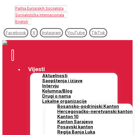
Partija Europskih Socijalista
Socijalistička Internacionala
English
Facebook
X
Instagram
YouTube
TikTok
Vijesti
Aktuelnosti
Saopštenja i izjave
Intervju
Kolumna/Blog
Drugi o nama
Lokalne organizacije
Bosansko-podrinjski Kanton
Hercegovačko-neretvanski kanton
Kanton 10
Kanton Sarajevo
Posavski kanton
Regija Banja Luka