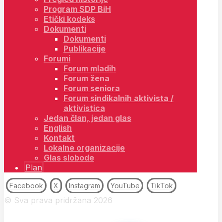
Program SDP BiH
Etički kodeks
Dokumenti
Dokumenti
Publikacije
Forumi
Forum mladih
Forum žena
Forum seniora
Forum sindikalnih aktivista /
aktivistica
Jedan član, jedan glas
English
Kontakt
Lokalne organizacije
Glas slobode
Plan
Facebook
X
Instagram
YouTube
TikTok
© Sva prava pridržana 2026