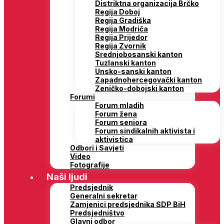
Distriktna organizacija Brčko
Regija Doboj
Regija Gradiška
Regija Modriča
Regija Prijedor
Regija Zvornik
Srednjobosanski kanton
Tuzlanski kanton
Unsko-sanski kanton
Zapadnohercegovački kanton
Zeničko-dobojski kanton
Forumi
Forum mladih
Forum žena
Forum seniora
Forum sindikalnih aktivista i
aktivistica
Odbori i Savjeti
Video
Fotografije
Naši ljudi
Predsjednik
Generalni sekretar
Zamjenici predsjednika SDP BiH
Predsjedništvo
Glavni odbor