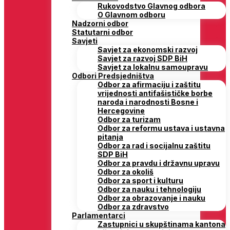
Rukovodstvo Glavnog odbora
O Glavnom odboru
Nadzorni odbor
Statutarni odbor
Savjeti
Savjet za ekonomski razvoj
Savjet za razvoj SDP BiH
Savjet za lokalnu samoupravu
Odbori Predsjedništva
Odbor za afirmaciju i zaštitu
vrijednosti antifašističke borbe
naroda i narodnosti Bosne i
Hercegovine
Odbor za turizam
Odbor za reformu ustava i ustavna
pitanja
Odbor za rad i socijalnu zaštitu
SDP BiH
Odbor za pravdu i državnu upravu
Odbor za okoliš
Odbor za sport i kulturu
Odbor za nauku i tehnologiju
Odbor za obrazovanje i nauku
Odbor za zdravstvo
Parlamentarci
Zastupnici u skupštinama kantona