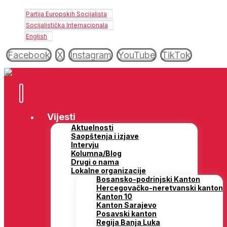
Partija Europskih Socijalista
Socijalistička Internacionala
English
Facebook
X
Instagram
YouTube
TikTok
Vijesti
Aktuelnosti
Saopštenja i izjave
Intervju
Kolumna/Blog
Drugi o nama
Lokalne organizacije
Bosansko-podrinjski Kanton
Hercegovačko-neretvanski kanton
Kanton 10
Kanton Sarajevo
Posavski kanton
Regija Banja Luka