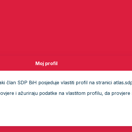
Moj profil
i član SDP BiH posjeduje vlastiti profil na stranici atlas.sd
ere i ažuriraju podatke na vlastitom profilu, da provjere s