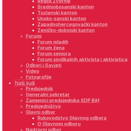
Regija Zvornik
Srednjobosanski kanton
Tuzlanski kanton
Unsko-sanski kanton
Zapadnohercegovački kanton
Zeničko-dobojski kanton
Forumi
Forum mladih
Forum žena
Forum seniora
Forum sindikalnih aktivista i aktivistica
Odbori i Savjeti
Video
Fotografije
Naši ljudi
Predsjednik
Generalni sekretar
Zamjenici predsjednika SDP BiH
Predsjedništvo
Glavni odbor
Rukovodstvo Glavnog odbora
O Glavnom odboru
Nadzorni odbor