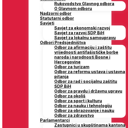
Rukovodstvo Glavnog odbora
O Glavnom odboru
Nadzorni odbor
Statutarni odbor
Savjeti
Savjet za ekonomski razvoj
Savjet za razvoj SDP BiH
Savjet za lokalnu samoupravu
Odbori Predsjedništva
Odbor za afirmaciju i zaštitu
vrijednosti antifašističke borbe
naroda i narodnosti Bosne i
Hercegovine
Odbor za turizam
Odbor za reformu ustava i ustavna
pitanja
Odbor za rad i socijalnu zaštitu
SDP BiH
Odbor za pravdu i državnu upravu
Odbor za okoliš
Odbor za sport i kulturu
Odbor za nauku i tehnologiju
Odbor za obrazovanje i nauku
Odbor za zdravstvo
Parlamentarci
Zastupnici u skupštinama kantona