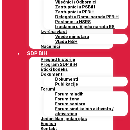
Vijećnici / Odbornici
Zastupnici u PSBiH
Zastupnici u PFBiH
Delegati u Domu naroda PFBiH
Poslanici u NSRS
Izaslanici u Vijeću naroda RS
Izvršna vlast
Vijeće ministara
Vlada FBiH
Načelnici
SDP BiH
Pregled historije
Program SDP BiH
Etički kodeks
Dokumenti
Dokumenti
Publikacije
Forumi
Forum mladih
Forum žena
Forum seniora
Forum sindikalnih aktivista /
aktivistica
Jedan član, jedan glas
English
Kontakt