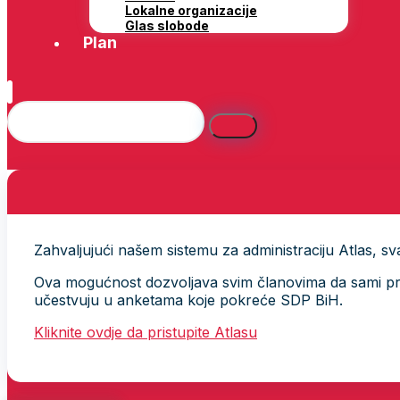
Lokalne organizacije
Glas slobode
Plan
Zahvaljujući našem sistemu za administraciju Atlas, svak
Ova mogućnost dozvoljava svim članovima da sami provj
učestvuju u anketama koje pokreće SDP BiH.
Kliknite ovdje da pristupite Atlasu