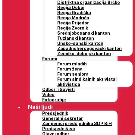
Distriktna organizacija Brčko
Regija Doboj
Regija Gradiška
Regija Modriča
Regija Prijedor
Regija Zvornik
Srednjobosanski kanton
Tuzlanski kanton
Unsko-sanski kanton
Zapadnohercegovački kanton
Zeničko-dobojski kanton
Forumi
Forum mladih
Forum žena
Forum seniora
Forum sindikalnih aktivista i
aktivistica
Odbori i Savjeti
Video
Fotografije
Naši ljudi
Predsjednik
Generalni sekretar
Zamjenici predsjednika SDP BiH
Predsjedništvo
Glavni odbor