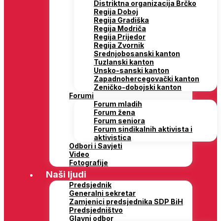
Distriktna organizacija Brčko
Regija Doboj
Regija Gradiška
Regija Modriča
Regija Prijedor
Regija Zvornik
Srednjobosanski kanton
Tuzlanski kanton
Unsko-sanski kanton
Zapadnohercegovački kanton
Zeničko-dobojski kanton
Forumi
Forum mladih
Forum žena
Forum seniora
Forum sindikalnih aktivista i
aktivistica
Odbori i Savjeti
Video
Fotografije
Naši ljudi
Predsjednik
Generalni sekretar
Zamjenici predsjednika SDP BiH
Predsjedništvo
Glavni odbor