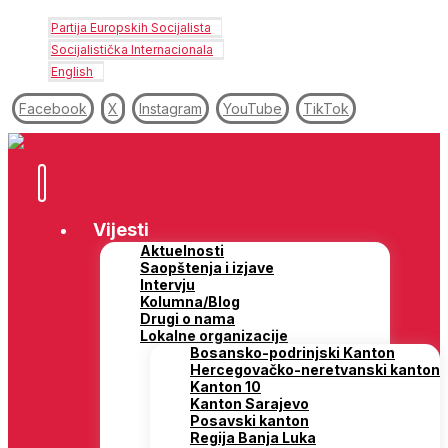
Partija Europskih Socijalista
Socijalistička Internacionala
English
Facebook
X
Instagram
YouTube
TikTok
Vijesti
Aktuelnosti
Saopštenja i izjave
Intervju
Kolumna/Blog
Drugi o nama
Lokalne organizacije
Bosansko-podrinjski Kanton
Hercegovačko-neretvanski kanton
Kanton 10
Kanton Sarajevo
Posavski kanton
Regija Banja Luka