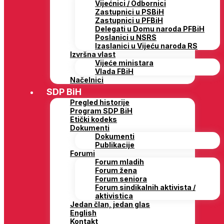
Vijećnici / Odbornici
Zastupnici u PSBiH
Zastupnici u PFBiH
Delegati u Domu naroda PFBiH
Poslanici u NSRS
Izaslanici u Vijeću naroda RS
Izvršna vlast
Vijeće ministara
Vlada FBiH
Načelnici
SDP BiH
Pregled historije
Program SDP BiH
Etički kodeks
Dokumenti
Dokumenti
Publikacije
Forumi
Forum mladih
Forum žena
Forum seniora
Forum sindikalnih aktivista /
aktivistica
Jedan član, jedan glas
English
Kontakt