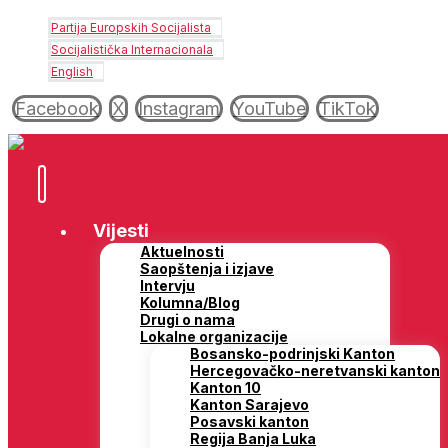
Partija Europskih Socijalista
Socijalistička Internacionala
English
Facebook
X
Instagram
YouTube
TikTok
Vijesti
Aktuelnosti
Saopštenja i izjave
Intervju
Kolumna/Blog
Drugi o nama
Lokalne organizacije
Bosansko-podrinjski Kanton
Hercegovačko-neretvanski kanton
Kanton 10
Kanton Sarajevo
Posavski kanton
Regija Banja Luka