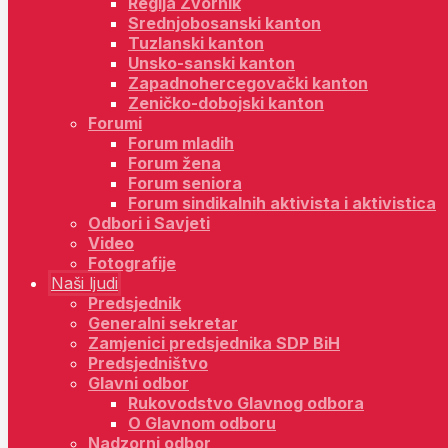
Regija Zvornik
Srednjobosanski kanton
Tuzlanski kanton
Unsko-sanski kanton
Zapadnohercegovački kanton
Zeničko-dobojski kanton
Forumi
Forum mladih
Forum žena
Forum seniora
Forum sindikalnih aktivista i aktivistica
Odbori i Savjeti
Video
Fotografije
Naši ljudi
Predsjednik
Generalni sekretar
Zamjenici predsjednika SDP BiH
Predsjedništvo
Glavni odbor
Rukovodstvo Glavnog odbora
O Glavnom odboru
Nadzorni odbor