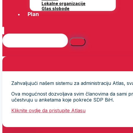
Lokalne organizacije
Glas slobode
Plan
Zahvaljujući našem sistemu za administraciju Atlas, svak
Ova mogućnost dozvoljava svim članovima da sami provj
učestvuju u anketama koje pokreće SDP BiH.
Kliknite ovdje da pristupite Atlasu