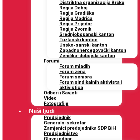
Distriktna organizacija Brčko
Regija Doboj
Regija Gradiška
Regija Modriča
Regija Prijedor
Regija Zvornik
Srednjobosanski kanton
Tuzlanski kanton
Unsko-sanski kanton
Zapadnohercegovački kanton
Zeničko-dobojski kanton
Forumi
Forum mladih
Forum žena
Forum seniora
Forum sindikalnih aktivista i
aktivistica
Odbori i Savjeti
Video
Fotografije
Naši ljudi
Predsjednik
Generalni sekretar
Zamjenici predsjednika SDP BiH
Predsjedništvo
Glavni odbor