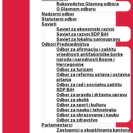
Rukovodstvo Glavnog odbora
O Glavnom odboru
Nadzorni odbor
Statutarni odbor
Savjeti
Savjet za ekonomski razvoj
Savjet za razvoj SDP BiH
Savjet za lokalnu samoupravu
Odbori Predsjedništva
Odbor za afirmaciju i zaštitu
vrijednosti antifašističke borbe
naroda i narodnosti Bosne i
Hercegovine
Odbor za turizam
Odbor za reformu ustava i ustavna
pitanja
Odbor za rad i socijalnu zaštitu
SDP BiH
Odbor za pravdu i državnu upravu
Odbor za okoliš
Odbor za sport i kulturu
Odbor za nauku i tehnologiju
Odbor za obrazovanje i nauku
Odbor za zdravstvo
Parlamentarci
Zastupnici u skupštinama kantona