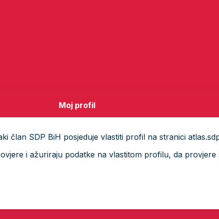
Moj profil
i član SDP BiH posjeduje vlastiti profil na stranici atlas.sd
ere i ažuriraju podatke na vlastitom profilu, da provjere s