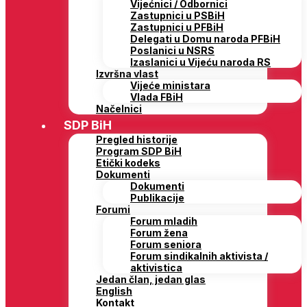
Vijećnici / Odbornici
Zastupnici u PSBiH
Zastupnici u PFBiH
Delegati u Domu naroda PFBiH
Poslanici u NSRS
Izaslanici u Vijeću naroda RS
Izvršna vlast
Vijeće ministara
Vlada FBiH
Načelnici
SDP BiH
Pregled historije
Program SDP BiH
Etički kodeks
Dokumenti
Dokumenti
Publikacije
Forumi
Forum mladih
Forum žena
Forum seniora
Forum sindikalnih aktivista /
aktivistica
Jedan član, jedan glas
English
Kontakt