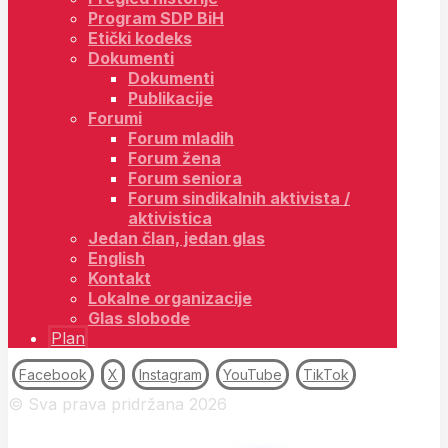
Program SDP BiH
Etički kodeks
Dokumenti
Dokumenti
Publikacije
Forumi
Forum mladih
Forum žena
Forum seniora
Forum sindikalnih aktivista /
aktivistica
Jedan član, jedan glas
English
Kontakt
Lokalne organizacije
Glas slobode
Plan
Facebook
X
Instagram
YouTube
TikTok
© Sva prava pridržana 2026