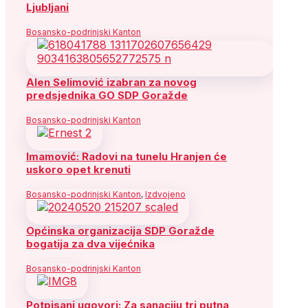
Ljubljani
Bosansko-podrinjski Kanton
Alen Selimović izabran za novog
predsjednika GO SDP Goražde
Bosansko-podrinjski Kanton
Imamović: Radovi na tunelu Hranjen će
uskoro opet krenuti
Bosansko-podrinjski Kanton
,
Izdvojeno
Općinska organizacija SDP Goražde
bogatija za dva vijećnika
Bosansko-podrinjski Kanton
Potpisani ugovori: Za sanaciju tri putna