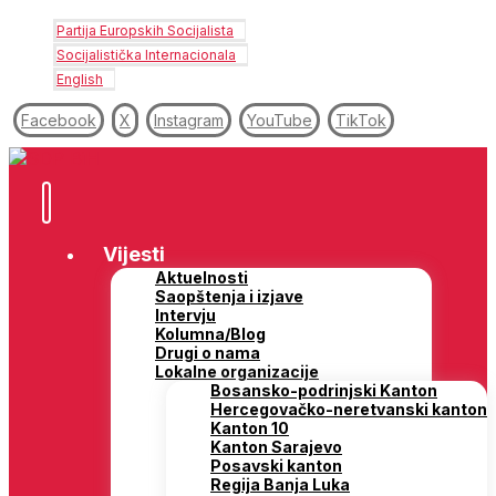
Partija Europskih Socijalista
Socijalistička Internacionala
English
Facebook
X
Instagram
YouTube
TikTok
Vijesti
Aktuelnosti
Saopštenja i izjave
Intervju
Kolumna/Blog
Drugi o nama
Lokalne organizacije
Bosansko-podrinjski Kanton
Hercegovačko-neretvanski kanton
Kanton 10
Kanton Sarajevo
Posavski kanton
Regija Banja Luka