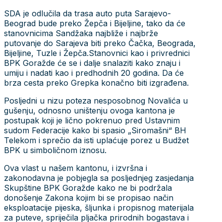
SDA je odlučila da trasa auto puta Sarajevo-
Beograd bude preko Žepča i Bijeljine, tako da će
stanovnicima Sandžaka najbliže i najbrže
putovanje do Sarajeva biti preko Čačka, Beograda,
Bijeljine, Tuzle i Žepča.Stanovnici kao i privrednici
BPK Goražde će se i dalje snalaziti kako znaju i
umiju i nadati kao i predhodnih 20 godina. Da će
brza cesta preko Grepka konačno biti izgrađena.
Posljedni u nizu poteza nesposobnog Novalića u
gušenju, odnosno uništenju ovoga kantona je
postupak koji je lično pokrenuo pred Ustavnim
sudom Federacije kako bi spasio „Siromašni“ BH
Telekom i sprečio da isti uplaćuje porez u Budžet
BPK u simboličnom iznosu.
Ova vlast u našem kantonu, i izvršna i
zakonodavna je pobjegla sa posljednjeg zasjedanja
Skupštine BPK Goražde kako ne bi podržala
donošenje Zakona kojim bi se propisao način
eksploatacije pijeska, šljunka i propisnog materijala
za puteve, spriječila pljačka prirodnih bogastava i