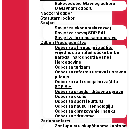
Rukovodstvo Glavnog odbora
O Glavnom odboru
Nadzorni odbor
Statutarni odbor
Savjeti
Savjet za ekonomski razvoj
Savjet za razvoj SDP BiH
Savjet za lokalnu samoupravu
Odbori Predsjedništva
Odbor za afirmaciju i zaštitu
vrijednosti antifašističke borbe
naroda i narodnosti Bosne i
Hercegovine
Odbor za turizam
Odbor za reformu ustava i ustavna
pitanja
Odbor za rad i socijalnu zaštitu
SDP BiH
Odbor za pravdu i državnu upravu
Odbor za okoliš
Odbor za sport i kulturu
Odbor za nauku i tehnologiju
Odbor za obrazovanje i nauku
Odbor za zdravstvo
Parlamentarci
Zastupnici u skupštinama kantona