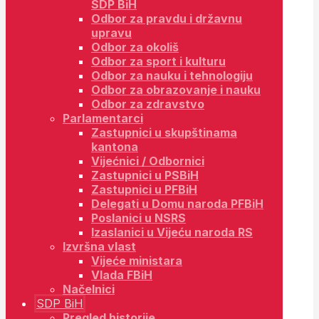
SDP BiH
Odbor za pravdu i državnu
upravu
Odbor za okoliš
Odbor za sport i kulturu
Odbor za nauku i tehnologiju
Odbor za obrazovanje i nauku
Odbor za zdravstvo
Parlamentarci
Zastupnici u skupštinama
kantona
Vijećnici / Odbornici
Zastupnici u PSBiH
Zastupnici u PFBiH
Delegati u Domu naroda PFBiH
Poslanici u NSRS
Izaslanici u Vijeću naroda RS
Izvršna vlast
Vijeće ministara
Vlada FBiH
Načelnici
SDP BiH
Pregled historije