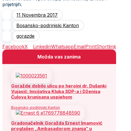
prijetnjih.
11 Novembra 2017
Bosansko-podrinjski Kanton
gorazde
Facebook
X
Linkedin
Whatsapp
Email
Print
Shortlink
Možda vas zanima
Goražde dobilo ulicu po heroini dr. Dušanki
Vujasić: Inicijativa Kluba SDP-a i Dženisa
Ćulova krunisana uspjehom
Bosansko-podrinjski Kanton
Gradonačelnik Goražda Ernest Imamović
proglašen „Ambasadorom znanja“ u