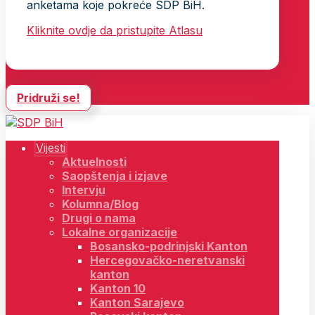
anketama koje pokreće SDP BiH.
Kliknite ovdje da pristupite Atlasu
Pridruži se!
Vijesti
Aktuelnosti
Saopštenja i izjave
Intervju
Kolumna/Blog
Drugi o nama
Lokalne organizacije
Bosansko-podrinjski Kanton
Hercegovačko-neretvanski
kanton
Kanton 10
Kanton Sarajevo