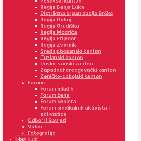
Posavski kanton
Regija Banja Luka
Distriktna organizacija Brčko
Regija Doboj
Regija Gradiška
Regija Modriča
Regija Prijedor
Regija Zvornik
Srednjobosanski kanton
Tuzlanski kanton
Unsko-sanski kanton
Zapadnohercegovački kanton
Zeničko-dobojski kanton
Forumi
Forum mladih
Forum žena
Forum seniora
Forum sindikalnih aktivista i
aktivistica
Odbori i Savjeti
Video
Fotografije
Naši ljudi