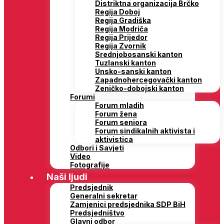
Distriktna organizacija Brčko
Regija Doboj
Regija Gradiška
Regija Modriča
Regija Prijedor
Regija Zvornik
Srednjobosanski kanton
Tuzlanski kanton
Unsko-sanski kanton
Zapadnohercegovački kanton
Zeničko-dobojski kanton
Forumi
Forum mladih
Forum žena
Forum seniora
Forum sindikalnih aktivista i
aktivistica
Odbori i Savjeti
Video
Fotografije
Naši ljudi
Predsjednik
Generalni sekretar
Zamjenici predsjednika SDP BiH
Predsjedništvo
Glavni odbor