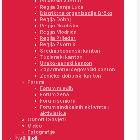
Posavski kanton
Regija Banja Luka
Distriktna organizacija Brčko
Regija Doboj
Regija Gradiška
Regija Modriča
Regija Prijedor
Regija Zvornik
Srednjobosanski kanton
Tuzlanski kanton
Unsko-sanski kanton
Zapadnohercegovački kanton
Zeničko-dobojski kanton
Forumi
Forum mladih
Forum žena
Forum seniora
Forum sindikalnih aktivista i
aktivistica
Odbori i Savjeti
Video
Fotografije
Naši ljudi