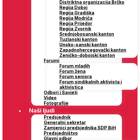
Distriktna organizacija Brčko
Regija Doboj
Regija Gradiška
Regija Modriča
Regija Prijedor
Regija Zvornik
Srednjobosanski kanton
Tuzlanski kanton
Unsko-sanski kanton
Zapadnohercegovački kanton
Zeničko-dobojski kanton
Forumi
Forum mladih
Forum žena
Forum seniora
Forum sindikalnih aktivista i
aktivistica
Odbori i Savjeti
Video
Fotografije
Naši ljudi
Predsjednik
Generalni sekretar
Zamjenici predsjednika SDP BiH
Predsjedništvo
Glavni odbor