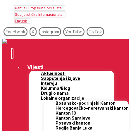
Partija Europskih Socijalista
Socijalistička Internacionala
English
Facebook
X
Instagram
YouTube
TikTok
Vijesti
Aktuelnosti
Saopštenja i izjave
Intervju
Kolumna/Blog
Drugi o nama
Lokalne organizacije
Bosansko-podrinjski Kanton
Hercegovačko-neretvanski kanton
Kanton 10
Kanton Sarajevo
Posavski kanton
Regija Banja Luka