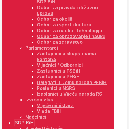
SDP BiH
Odbor za pravdu i državnu
upravu
Odbor za okoliš
Odbor za sport i kulturu
Odbor za nauku i tehnologiju
Odbor za obrazovanje i nauku
Odbor za zdravstvo
Parlamentarci
Zastupnici u skupštinama
kantona
Vijećnici / Odbornici
Zastupnici u PSBiH
Zastupnici u PFBiH
Delegati u Domu naroda PFBiH
Poslanici u NSRS
Izaslanici u Vijeću naroda RS
Izvršna vlast
Vijeće ministara
Vlada FBiH
Načelnici
SDP BiH
Pregled historije