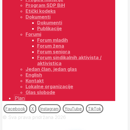
Program SDP BiH
Etički kodeks
Dokumenti
Dokumenti
Publikacije
Forumi
Forum mladih
Forum žena
Forum seniora
Forum sindikalnih aktivista /
aktivistica
Jedan član, jedan glas
English
Kontakt
Lokalne organizacije
Glas slobode
Plan
Facebook
X
Instagram
YouTube
TikTok
© Sva prava pridržana 2026