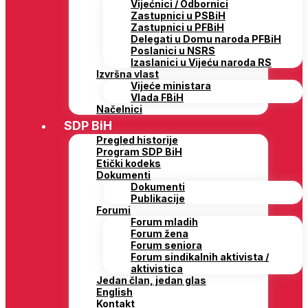
Vijećnici / Odbornici
Zastupnici u PSBiH
Zastupnici u PFBiH
Delegati u Domu naroda PFBiH
Poslanici u NSRS
Izaslanici u Vijeću naroda RS
Izvršna vlast
Vijeće ministara
Vlada FBiH
Načelnici
SDP BiH
Pregled historije
Program SDP BiH
Etički kodeks
Dokumenti
Dokumenti
Publikacije
Forumi
Forum mladih
Forum žena
Forum seniora
Forum sindikalnih aktivista /
aktivistica
Jedan član, jedan glas
English
Kontakt