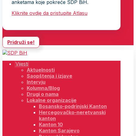
anketama koje pokreće SDP BiH.
Kliknite ovdje da pristupite Atlasu
Pridruži se!
Vijesti
Aktuelnosti
Saopštenja i izjave
Intervju
Kolumna/Blog
Drugi o nama
Lokalne organizacije
Bosansko-podrinjski Kanton
Hercegovačko-neretvanski
kanton
Kanton 10
Kanton Sarajevo