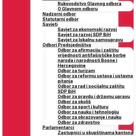
Rukovodstvo Glavnog odbora
O Glavnom odboru
Nadzorni odbor
Statutarni odbor
Savjeti
Savjet za ekonomski razvoj
Savjet za razvoj SDP BiH
Savjet za lokalnu samoupravu
Odbori Predsjedništva
Odbor za afirmaciju i zaštitu
vrijednosti antifašističke borbe
naroda i narodnosti Bosne i
Hercegovine
Odbor za turizam
Odbor za reformu ustava i ustavna
pitanja
Odbor za rad i socijalnu zaštitu
SDP BiH
Odbor za pravdu i državnu upravu
Odbor za okoliš
Odbor za sport i kulturu
Odbor za nauku i tehnologiju
Odbor za obrazovanje i nauku
Odbor za zdravstvo
Parlamentarci
Zastupnici u skupštinama kantona