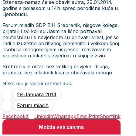
Dženaza-namaz će se obaviti sutra, 29.01.2014.
godine s polaskom u 14h ispred porodične kuće u
Ljenobudu.
Forum mladih SDP BiH Srebrenik, njegove kolege,
prijatelji i svi koji su Jasmina lično poznavali
neutješni su i s nevjericom su prihvatili vijest, jer se
radi o izuzetno pozitivnoj, plemenitoj i velikodušnoj
osobi sa mnogobrojnim uspješno realizovanim
projektima u lokalnoj zajednici u kojoj je živio.
Srebrenik je ostao bez velikog čovjeka, druga,
prijatelja, bez mladosti koja je obećavala mnogo.
Neka mu je vječni rahmet duši.
29 Januara 2014
Forum mladih
Facebook
X
Linkedin
Whatsapp
Email
Print
Shortlink
Možda vas zanima