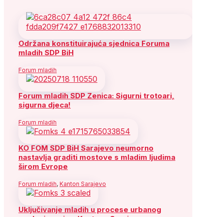
Održana konstituirajuća sjednica Foruma
mladih SDP BiH
Forum mladih
Forum mladih SDP Zenica: Sigurni trotoari,
sigurna djeca!
Forum mladih
KO FOM SDP BiH Sarajevo neumorno
nastavlja graditi mostove s mladim ljudima
širom Evrope
Forum mladih
,
Kanton Sarajevo
Uključivanje mladih u procese urbanog