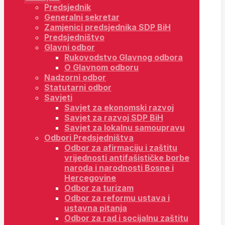
Predsjednik
Generalni sekretar
Zamjenici predsjednika SDP BiH
Predsjedništvo
Glavni odbor
Rukovodstvo Glavnog odbora
O Glavnom odboru
Nadzorni odbor
Statutarni odbor
Savjeti
Savjet za ekonomski razvoj
Savjet za razvoj SDP BiH
Savjet za lokalnu samoupravu
Odbori Predsjedništva
Odbor za afirmaciju i zaštitu
vrijednosti antifašističke borbe
naroda i narodnosti Bosne i
Hercegovine
Odbor za turizam
Odbor za reformu ustava i
ustavna pitanja
Odbor za rad i socijalnu zaštitu