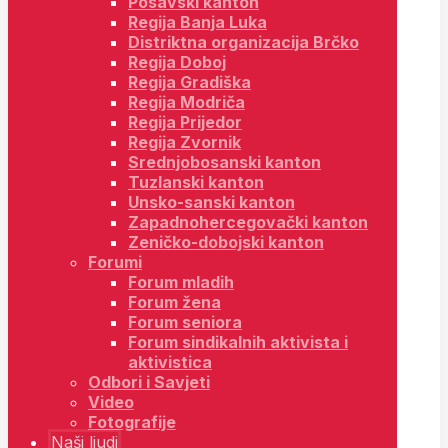
Posavski kanton
Regija Banja Luka
Distriktna organizacija Brčko
Regija Doboj
Regija Gradiška
Regija Modriča
Regija Prijedor
Regija Zvornik
Srednjobosanski kanton
Tuzlanski kanton
Unsko-sanski kanton
Zapadnohercegovački kanton
Zeničko-dobojski kanton
Forumi
Forum mladih
Forum žena
Forum seniora
Forum sindikalnih aktivista i
aktivistica
Odbori i Savjeti
Video
Fotografije
Naši ljudi