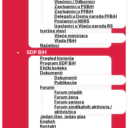
Vijećnici / Odbornici
Zastupnici u PSBiH
Zastupnici u PFBiH
Delegati u Domu naroda PFBiH
Poslanici u NSRS
Izaslanici u Vijeću naroda RS
Izvršna vlast
Vijeće ministara
Vlada FBiH
Načelnici
SDP BiH
Pregled historije
Program SDP BiH
Etički kodeks
Dokumenti
Dokumenti
Publikacije
Forumi
Forum mladih
Forum žena
Forum seniora
Forum sindikalnih aktivista /
aktivistica
Jedan član, jedan glas
English
Kontakt