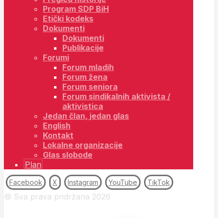
Program SDP BiH
Etički kodeks
Dokumenti
Dokumenti
Publikacije
Forumi
Forum mladih
Forum žena
Forum seniora
Forum sindikalnih aktivista /
aktivistica
Jedan član, jedan glas
English
Kontakt
Lokalne organizacije
Glas slobode
Plan
Facebook
X
Instagram
YouTube
TikTok
© Sva prava pridržana 2026