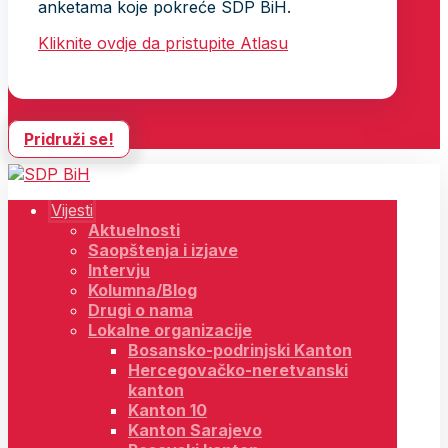
anketama koje pokreće SDP BiH.
Kliknite ovdje da pristupite Atlasu
Pridruži se!
Vijesti
Aktuelnosti
Saopštenja i izjave
Intervju
Kolumna/Blog
Drugi o nama
Lokalne organizacije
Bosansko-podrinjski Kanton
Hercegovačko-neretvanski
kanton
Kanton 10
Kanton Sarajevo