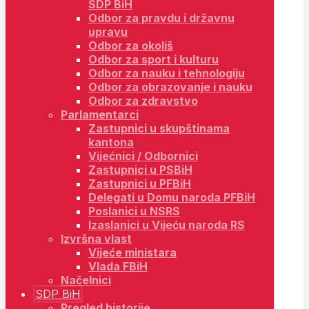
SDP BiH
Odbor za pravdu i državnu
upravu
Odbor za okoliš
Odbor za sport i kulturu
Odbor za nauku i tehnologiju
Odbor za obrazovanje i nauku
Odbor za zdravstvo
Parlamentarci
Zastupnici u skupštinama
kantona
Vijećnici / Odbornici
Zastupnici u PSBiH
Zastupnici u PFBiH
Delegati u Domu naroda PFBiH
Poslanici u NSRS
Izaslanici u Vijeću naroda RS
Izvršna vlast
Vijeće ministara
Vlada FBiH
Načelnici
SDP BiH
Pregled historije