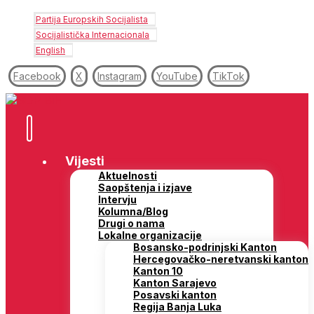
Partija Europskih Socijalista
Socijalistička Internacionala
English
Facebook
X
Instagram
YouTube
TikTok
Vijesti
Aktuelnosti
Saopštenja i izjave
Intervju
Kolumna/Blog
Drugi o nama
Lokalne organizacije
Bosansko-podrinjski Kanton
Hercegovačko-neretvanski kanton
Kanton 10
Kanton Sarajevo
Posavski kanton
Regija Banja Luka