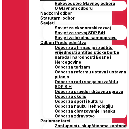
Rukovodstvo Glavnog odbora
O Glavnom odboru
Nadzorni odbor
Statutarni odbor
Savjeti
Savjet za ekonomski razvoj
Savjet za razvoj SDP BiH
Savjet za lokalnu samoupravu
Odbori Predsjedništva
Odbor za afirmaciju i zaštitu
vrijednosti antifašističke borbe
naroda i narodnosti Bosne i
Hercegovine
Odbor za turizam
Odbor za reformu ustava i ustavna
pitanja
Odbor za rad i socijalnu zaštitu
SDP BiH
Odbor za pravdu i državnu upravu
Odbor za okoliš
Odbor za sport i kulturu
Odbor za nauku i tehnologiju
Odbor za obrazovanje i nauku
Odbor za zdravstvo
Parlamentarci
Zastupnici u skupštinama kantona