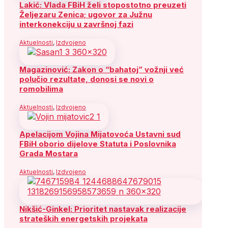
Lakić: Vlada FBiH želi stopostotno preuzeti
Željezaru Zenica; ugovor za Južnu
interkonekciju u završnoj fazi
Aktuelnosti
,
Izdvojeno
Magazinović: Zakon o “bahatoj” vožnji već
polučio rezultate, donosi se novi o
romobilima
Aktuelnosti
,
Izdvojeno
Apelacijom Vojina Mijatovoća Ustavni sud
FBiH oborio dijelove Statuta i Poslovnika
Grada Mostara
Aktuelnosti
,
Izdvojeno
Nikšić-Ginkel: Prioritet nastavak realizacije
strateških energetskih projekata