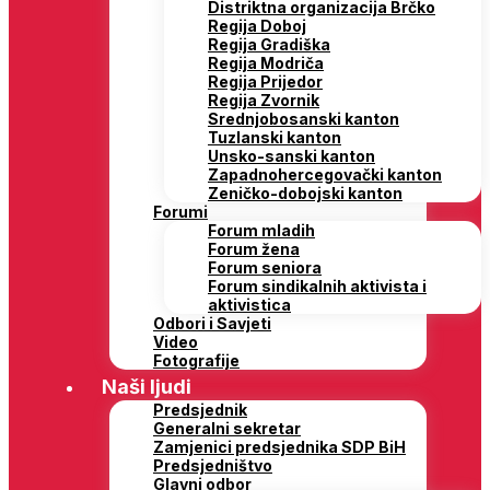
Distriktna organizacija Brčko
Regija Doboj
Regija Gradiška
Regija Modriča
Regija Prijedor
Regija Zvornik
Srednjobosanski kanton
Tuzlanski kanton
Unsko-sanski kanton
Zapadnohercegovački kanton
Zeničko-dobojski kanton
Forumi
Forum mladih
Forum žena
Forum seniora
Forum sindikalnih aktivista i
aktivistica
Odbori i Savjeti
Video
Fotografije
Naši ljudi
Predsjednik
Generalni sekretar
Zamjenici predsjednika SDP BiH
Predsjedništvo
Glavni odbor