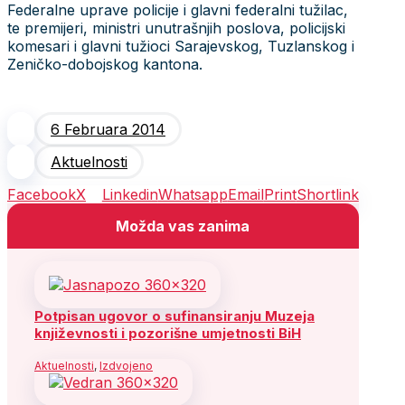
Federalne uprave policije i glavni federalni tužilac,
te premijeri, ministri unutrašnjih poslova, policijski
komesari i glavni tužioci Sarajevskog, Tuzlanskog i
Zeničko-dobojskog kantona.
6 Februara 2014
Aktuelnosti
Facebook
X
Linkedin
Whatsapp
Email
Print
Shortlink
Možda vas zanima
Potpisan ugovor o sufinansiranju Muzeja
književnosti i pozorišne umjetnosti BiH
Aktuelnosti
,
Izdvojeno