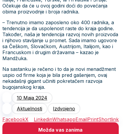
Očekuje da će u ovoj godini doći do povećanja
obima proizvodnje i broja radnika.
– Trenutno imamo zaposleno oko 400 radnika, a
tendencija je da uspolenost raste do kraja godine.
Također, naša je tendencija razvoj novih proizvoda
i njihovo stavljanje u promet. Sada imamo ugovore
sa Češkom, Slovačkom, Austrijom, Italijom, kao i
Francuskom i drugim državama – kazao je
Mandžuka.
Na sastanku je rečeno i to da je novi menadžment
uspio od firme koja je bila pred gašenjem, ovaj
nekadašnji gigant učiniti pokretačem razvoja
bugojanskog kraja.
10 Maja 2024
Aktuelnosti
Izdvojeno
Facebook
X
Linkedin
Whatsapp
Email
Print
Shortlink
Možda vas zanima