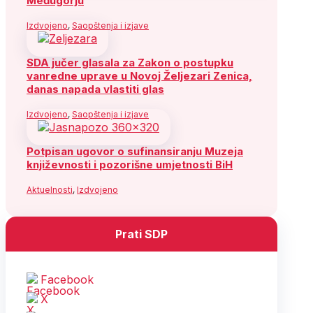
Međugorju
Izdvojeno
,
Saopštenja i izjave
SDA jučer glasala za Zakon o postupku
vanredne uprave u Novoj Željezari Zenica,
danas napada vlastiti glas
Izdvojeno
,
Saopštenja i izjave
Potpisan ugovor o sufinansiranju Muzeja
književnosti i pozorišne umjetnosti BiH
Aktuelnosti
,
Izdvojeno
Prati SDP
Facebook
X