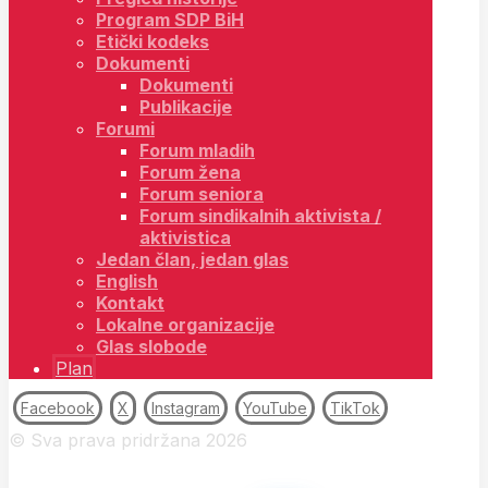
Program SDP BiH
Etički kodeks
Dokumenti
Dokumenti
Publikacije
Forumi
Forum mladih
Forum žena
Forum seniora
Forum sindikalnih aktivista /
aktivistica
Jedan član, jedan glas
English
Kontakt
Lokalne organizacije
Glas slobode
Plan
Facebook
X
Instagram
YouTube
TikTok
© Sva prava pridržana 2026