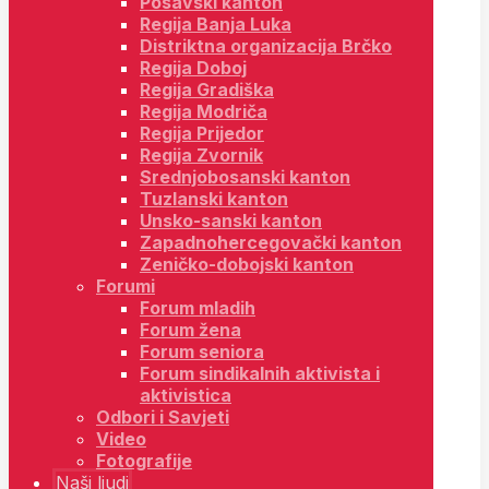
Posavski kanton
Regija Banja Luka
Distriktna organizacija Brčko
Regija Doboj
Regija Gradiška
Regija Modriča
Regija Prijedor
Regija Zvornik
Srednjobosanski kanton
Tuzlanski kanton
Unsko-sanski kanton
Zapadnohercegovački kanton
Zeničko-dobojski kanton
Forumi
Forum mladih
Forum žena
Forum seniora
Forum sindikalnih aktivista i
aktivistica
Odbori i Savjeti
Video
Fotografije
Naši ljudi