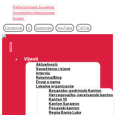
Partija Europskih Socijalista
Socijalistička Internacionala
English
Facebook
X
Instagram
YouTube
TikTok
Vijesti
Aktuelnosti
Saopštenja i izjave
Intervju
Kolumna/Blog
Drugi o nama
Lokalne organizacije
Bosansko-podrinjski Kanton
Hercegovačko-neretvanski kanton
Kanton 10
Kanton Sarajevo
Posavski kanton
Regija Banja Luka