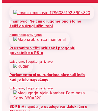
Imamović: Ne čini drugome ono što ne
želiš da drugi učini tebi
Aktuelnosti
,
Izdvojeno
Prestanite vršiti pritisak i progoniti
povratnike u RS-u
Izdvojeno
,
Saopštenja i izjave
Parlamentarci su rudarima okrenuli leđa
kad je bilo najvažnije
Izdvojeno
,
Saopštenja i izjave
SDP BiH najoštrije osuđuje vandalski čin u