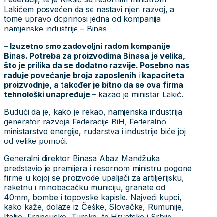
Lakićem posvećen da se nastavi njen razvoj, a
tome upravo doprinosi jedna od kompanija
namjenske industrije – Binas.
– Izuzetno smo zadovoljni radom kompanije
Binas. Potreba za proizvodima Binasa je velika,
što je prilika da se dodatno razvije. Posebno nas
raduje povećanje broja zaposlenih i kapaciteta
proizvodnje, a također je bitno da se ova firma
tehnološki unapređuje –
kazao je ministar Lakić.
Budući da je, kako je rekao, namjenska industrija
generator razvoja Federacije BiH, Federalno
ministarstvo energije, rudarstva i industrije biće joj
od velike pomoći.
Generalni direktor Binasa Abaz Mandžuka
predstavio je premijera i resornom ministru pogone
firme u kojoj se proizvode upaljači za artiljerijsku,
raketnu i minobacačku municiju, granate od
40mm, bombe i topovske kapisle. Najveći kupci,
kako kaže, dolaze iz Češke, Slovačke, Rumunije,
Italije, Francuske, Turske, te Hrvatske i Srbije.