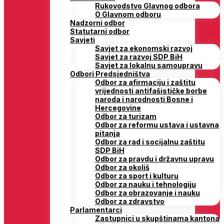
Rukovodstvo Glavnog odbora
O Glavnom odboru
Nadzorni odbor
Statutarni odbor
Savjeti
Savjet za ekonomski razvoj
Savjet za razvoj SDP BiH
Savjet za lokalnu samoupravu
Odbori Predsjedništva
Odbor za afirmaciju i zaštitu
vrijednosti antifašističke borbe
naroda i narodnosti Bosne i
Hercegovine
Odbor za turizam
Odbor za reformu ustava i ustavna
pitanja
Odbor za rad i socijalnu zaštitu
SDP BiH
Odbor za pravdu i državnu upravu
Odbor za okoliš
Odbor za sport i kulturu
Odbor za nauku i tehnologiju
Odbor za obrazovanje i nauku
Odbor za zdravstvo
Parlamentarci
Zastupnici u skupštinama kantona