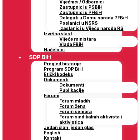
Vijećnici / Odbornici
Zastupnici u PSBiH
Zastupnici u PFBiH
Delegati u Domu naroda PFBiH
Poslanici u NSRS
Izaslanici u Vijeću naroda RS
Izvršna vlast
Vijeće ministara
Vlada FBiH
Načelnici
SDP BiH
Pregled historije
Program SDP BiH
Etički kodeks
Dokumenti
Dokumenti
Publikacije
Forumi
Forum mladih
Forum žena
Forum seniora
Forum sindikalnih aktivista /
aktivistica
Jedan član, jedan glas
English
Kontakt