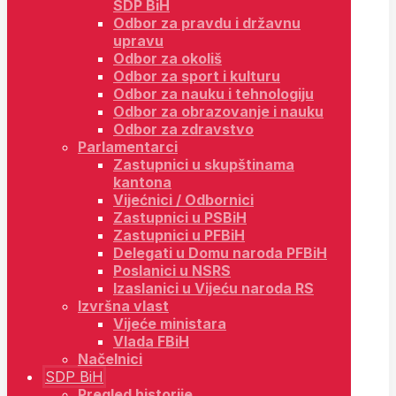
SDP BiH
Odbor za pravdu i državnu
upravu
Odbor za okoliš
Odbor za sport i kulturu
Odbor za nauku i tehnologiju
Odbor za obrazovanje i nauku
Odbor za zdravstvo
Parlamentarci
Zastupnici u skupštinama
kantona
Vijećnici / Odbornici
Zastupnici u PSBiH
Zastupnici u PFBiH
Delegati u Domu naroda PFBiH
Poslanici u NSRS
Izaslanici u Vijeću naroda RS
Izvršna vlast
Vijeće ministara
Vlada FBiH
Načelnici
SDP BiH
Pregled historije