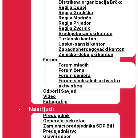
Distriktna organizacija Brčko
Regija Doboj
Regija Gradiška
Regija Modriča
Regija Prijedor
Regija Zvornik
Srednjobosanski kanton
Tuzlanski kanton
Unsko-sanski kanton
Zapadnohercegovački kanton
Zeničko-dobojski kanton
Forumi
Forum mladih
Forum žena
Forum seniora
Forum sindikalnih aktivista i
aktivistica
Odbori i Savjeti
Video
Fotografije
Naši ljudi
Predsjednik
Generalni sekretar
Zamjenici predsjednika SDP BiH
Predsjedništvo
Glavni odbor