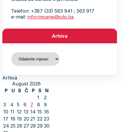
Telefon: +387 (33) 563 941 ; 563 917
e-mail:
informisanje@sdp.ba
Arhiva
Arhiva
Arhiva
August 2026
P
U
S
Č
P
S
N
1
2
3
4
5
6
7
8
9
10
11
12
13
14
15
16
17
18
19
20
21
22
23
24
25
26
27
28
29
30