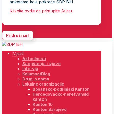
anketama koje pokreće SDP BiH.
Kliknite ovdje da pristupite Atlasu
Pridruži se!
Vijesti
Aktuelnosti
Saopštenja i izjave
Intervju
Kolumna/Blog
Drugi o nama
Lokalne organizacije
Bosansko-podrinjski Kanton
Hercegovačko-neretvanski
kanton
Kanton 10
Kanton Sarajevo