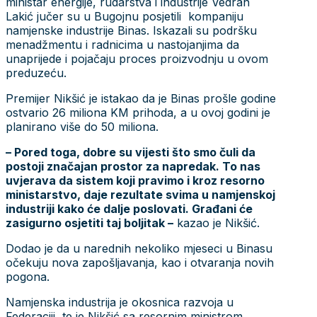
ministar energije, rudarstva i industrije Vedran
Lakić jučer su u Bugojnu posjetili kompaniju
namjenske industrije Binas. Iskazali su podršku
menadžmentu i radnicima u nastojanjima da
unaprijede i pojačaju proces proizvodnju u ovom
preduzeću.
Premijer Nikšić je istakao da je Binas prošle godine
ostvario 26 miliona KM prihoda, a u ovoj godini je
planirano više do 50 miliona.
– Pored toga, dobre su vijesti što smo čuli da
postoji značajan prostor za napredak. To nas
uvjerava da sistem koji pravimo i kroz resorno
ministarstvo, daje rezultate svima u namjenskoj
industriji kako će dalje poslovati. Građani će
zasigurno osjetiti taj boljitak –
kazao je Nikšić.
Dodao je da u narednih nekoliko mjeseci u Binasu
očekuju nova zapošljavanja, kao i otvaranja novih
pogona.
Namjenska industrija je okosnica razvoja u
Federaciji, te je Nikšić sa resornim ministrom