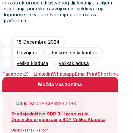
infrastrukturnog i društvenog djelovanja, s ciljem
osiguranja podrške razvojnim projektima koji
doprinose razvoju i stvaranju boljih uslova
građanima.
18 Decembra 2024
Izdvojeno
Unsko-sanski kanton
velika kladuša
velikakladusa
Facebook
X
Linkedin
Whatsapp
Email
Print
Shortlink
Možda vas zanima
Predsjedništvo SDP BiH raspustilo
Općinsku organizaciju SDP Velika Kladuša
Unsko-sanski kanton