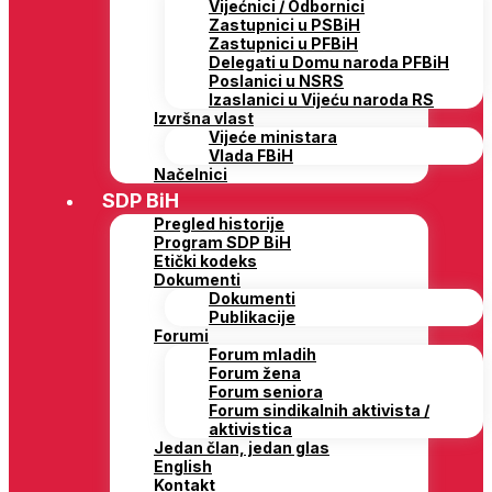
Vijećnici / Odbornici
Zastupnici u PSBiH
Zastupnici u PFBiH
Delegati u Domu naroda PFBiH
Poslanici u NSRS
Izaslanici u Vijeću naroda RS
Izvršna vlast
Vijeće ministara
Vlada FBiH
Načelnici
SDP BiH
Pregled historije
Program SDP BiH
Etički kodeks
Dokumenti
Dokumenti
Publikacije
Forumi
Forum mladih
Forum žena
Forum seniora
Forum sindikalnih aktivista /
aktivistica
Jedan član, jedan glas
English
Kontakt