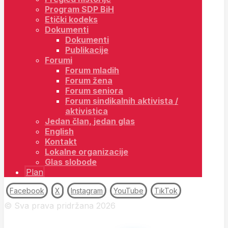
Program SDP BiH
Etički kodeks
Dokumenti
Dokumenti
Publikacije
Forumi
Forum mladih
Forum žena
Forum seniora
Forum sindikalnih aktivista /
aktivistica
Jedan član, jedan glas
English
Kontakt
Lokalne organizacije
Glas slobode
Plan
Facebook
X
Instagram
YouTube
TikTok
© Sva prava pridržana 2026