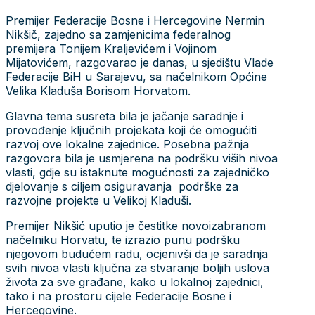
Premijer Federacije Bosne i Hercegovine Nermin
Nikšič, zajedno sa zamjenicima federalnog
premijera Tonijem Kraljevićem i Vojinom
Mijatovićem, razgovarao je danas, u sjedištu Vlade
Federacije BiH u Sarajevu, sa načelnikom Općine
Velika Kladuša Borisom Horvatom.
Glavna tema susreta bila je jačanje saradnje i
provođenje ključnih projekata koji će omogućiti
razvoj ove lokalne zajednice. Posebna pažnja
razgovora bila je usmjerena na podršku viših nivoa
vlasti, gdje su istaknute mogućnosti za zajedničko
djelovanje s ciljem osiguravanja podrške za
razvojne projekte u Velikoj Kladuši.
Premijer Nikšić uputio je čestitke novoizabranom
načelniku Horvatu, te izrazio punu podršku
njegovom budućem radu, ocjenivši da je saradnja
svih nivoa vlasti ključna za stvaranje boljih uslova
života za sve građane, kako u lokalnoj zajednici,
tako i na prostoru cijele Federacije Bosne i
Hercegovine.