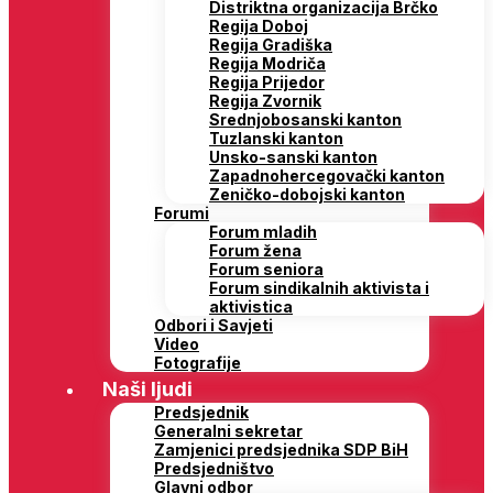
Distriktna organizacija Brčko
Regija Doboj
Regija Gradiška
Regija Modriča
Regija Prijedor
Regija Zvornik
Srednjobosanski kanton
Tuzlanski kanton
Unsko-sanski kanton
Zapadnohercegovački kanton
Zeničko-dobojski kanton
Forumi
Forum mladih
Forum žena
Forum seniora
Forum sindikalnih aktivista i
aktivistica
Odbori i Savjeti
Video
Fotografije
Naši ljudi
Predsjednik
Generalni sekretar
Zamjenici predsjednika SDP BiH
Predsjedništvo
Glavni odbor