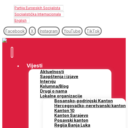
Partija Europskih Socijalista
Socijalistička Internacionala
English
Facebook
X
Instagram
YouTube
TikTok
Vijesti
Aktuelnosti
Saopštenja i izjave
Intervju
Kolumna/Blog
Drugi o nama
Lokalne organizacije
Bosansko-podrinjski Kanton
Hercegovačko-neretvanski kanton
Kanton 10
Kanton Sarajevo
Posavski kanton
Regija Banja Luka