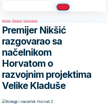
Home
Objave
Izdvojeno
Premijer Nikšić
razgovarao sa
načelnikom
Horvatom o
razvojnim projektima
Velike Kladuše