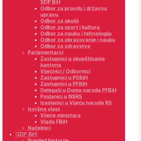
SDP BiH
Odbor za pravdu i državnu
upravu
Odbor za okoliš
Odbor za sport i kulturu
Odbor za nauku i tehnologiju
Odbor za obrazovanje i nauku
Odbor za zdravstvo
Parlamentarci
Zastupnici u skupštinama
kantona
Vijećnici / Odbornici
Zastupnici u PSBiH
Zastupnici u PFBiH
Delegati u Domu naroda PFBiH
Poslanici u NSRS
Izaslanici u Vijeću naroda RS
Izvršna vlast
Vijeće ministara
Vlada FBiH
Načelnici
SDP BiH
Pregled historije