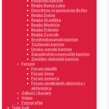
Posavski kanton
Regija Banja Luka
Distriktna organizacija Brčko
Regija Doboj
Regija Gradiška
Regija Modriča
Regija Prijedor
Regija Zvornik
Srednjobosanski kanton
Tuzlanski kanton
Unsko-sanski kanton
Zapadnohercegovački kanton
Zeničko-dobojski kanton
Forumi
Forum mladih
Forum žena
Forum seniora
Forum sindikalnih aktivista i
aktivistica
Odbori i Savjeti
Video
Fotografije
Naši ljudi