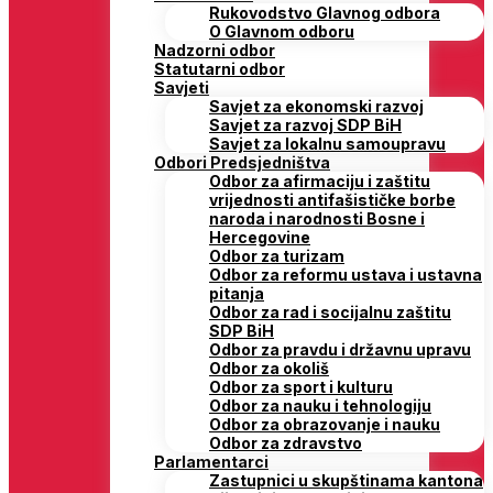
Rukovodstvo Glavnog odbora
O Glavnom odboru
Nadzorni odbor
Statutarni odbor
Savjeti
Savjet za ekonomski razvoj
Savjet za razvoj SDP BiH
Savjet za lokalnu samoupravu
Odbori Predsjedništva
Odbor za afirmaciju i zaštitu
vrijednosti antifašističke borbe
naroda i narodnosti Bosne i
Hercegovine
Odbor za turizam
Odbor za reformu ustava i ustavna
pitanja
Odbor za rad i socijalnu zaštitu
SDP BiH
Odbor za pravdu i državnu upravu
Odbor za okoliš
Odbor za sport i kulturu
Odbor za nauku i tehnologiju
Odbor za obrazovanje i nauku
Odbor za zdravstvo
Parlamentarci
Zastupnici u skupštinama kantona