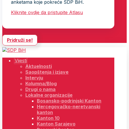
anketama koje pokreće SDP BiH.
Kliknite ovdje da pristupite Atlasu
Pridruži se!
Vijesti
Aktuelnosti
Saopštenja i izjave
Intervju
Kolumna/Blog
Drugi o nama
Lokalne organizacije
Bosansko-podrinjski Kanton
Hercegovačko-neretvanski
kanton
Kanton 10
Kanton Sarajevo