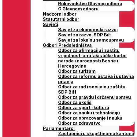
Rukovodstvo Glavnog odbora
O Glavnom odboru
Nadzorni odbor
Statutarni odbor
Savjeti
Savjet za ekonomski razvoj
Savjet za razvoj SDP BiH
Savjet za lokalnu samoupravu
Odbori Predsjedništva
Odbor za afirmaciju i zaštitu
vrijednosti antifašističke borbe
naroda i narodnosti Bosne i
Hercegovine
Odbor za turizam
Odbor za reformu ustava i ustavna
pitanja
Odbor za rad i socijalnu zaštitu
SDP BiH
Odbor za pravdu i državnu upravu
Odbor za okoliš
Odbor za sport i kulturu
Odbor za nauku i tehnologiju
Odbor za obrazovanje i nauku
Odbor za zdravstvo
Parlamentarci
Zastupnici u skupštinama kantona