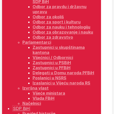
SDP BiH
Odbor za pravdu i državnu
upravu
Odbor za okoliš
Odbor za sport i kulturu
Odbor za nauku i tehnologiju
Odbor za obrazovanje i nauku
Odbor za zdravstvo
Parlamentarci
Zastupnici u skupštinama
kantona
Vijećnici / Odbornici
Zastupnici u PSBiH
Zastupnici u PFBiH
Delegati u Domu naroda PFBiH
Poslanici u NSRS
Izaslanici u Vijeću naroda RS
Izvršna vlast
Vijeće ministara
Vlada FBiH
Načelnici
SDP BiH
Pregled historije