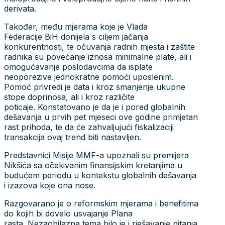
derivata.
Također, među mjerama koje je Vlada
Federacije BiH donijela s ciljem jačanja
konkurentnosti, te očuvanja radnih mjesta i zaštite
radnika su povećanje iznosa minimalne plate, ali i
omogućavanje poslodavcima da isplate
neoporezive jednokratne pomoći uposlenim.
Pomoć privredi je data i kroz smanjenje ukupne
stope doprinosa, ali i kroz različite
poticaje. Konstatovano je da je i pored globalnih
dešavanja u prvih pet mjeseci ove godine primjetan
rast prihoda, te da će zahvaljujući fiskalizaciji
transakcija ovaj trend biti nastavljen.
Predstavnici Misije MMF-a upoznali su premijera
Nikšića sa očekivanim finansijskim kretanjima u
budućem periodu u kontekstu globalnih dešavanja
i izazova koje ona nose.
Razgovarano je o reformskim mjerama i benefitima
do kojih bi dovelo usvajanje Plana
rasta. Nezaobilazna tema bilo je i rješavanje pitanja