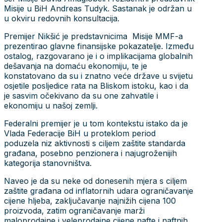
Misije u BiH Andreas Tudyk. Sastanak je održan u
u okviru redovnih konsultacija.
Premijer Nikšić je predstavnicima Misije MMF-a
prezentirao glavne finansijske pokazatelje. Između
ostalog, razgovarano je i o implikacijama globalnih
dešavanja na domaću ekonomiju, te je
konstatovano da su i znatno veće države u svijetu
osjetile posljedice rata na Bliskom istoku, kao i da
je sasvim očekivano da su one zahvatile i
ekonomiju u našoj zemlji.
Federalni premijer je u tom kontekstu istako da je
Vlada Federacije BiH u proteklom period
poduzela niz aktivnosti s ciljem zaštite standarda
građana, posebno penzionera i najugroženijih
kategorija stanovništva.
Naveo je da su neke od donesenih mjera s ciljem
zaštite građana od inflatornih udara ograničavanje
cijene hljeba, zaključavanje najnižih cijena 100
proizvoda, zatim ograničavanje marži
maloprodajne i veleprodajne cijene nafte i naftnih