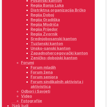
Posavski kanton
Regija Banja Luka
Distriktna organizacija Brčko
Regija Doboj
Regija Gradiška
Regija Modriča
Regija Prijedor
Regija Zvornik
Srednjobosanski kanton
Tuzlanski kanton
Unsko-sanski kanton
Zapadnohercegovački kanton
Zeničko-dobojski kanton
Forumi
Forum mladih
Forum žena
Forum seniora
Forum sindikalnih aktivista i
aktivistica
Odbori i Savjeti
Video
Fotografije
Naši ljudi