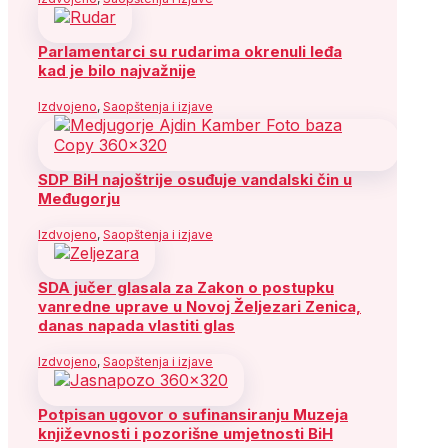
Parlamentarci su rudarima okrenuli leđa
kad je bilo najvažnije
Izdvojeno
,
Saopštenja i izjave
SDP BiH najoštrije osuđuje vandalski čin u
Međugorju
Izdvojeno
,
Saopštenja i izjave
SDA jučer glasala za Zakon o postupku
vanredne uprave u Novoj Željezari Zenica,
danas napada vlastiti glas
Izdvojeno
,
Saopštenja i izjave
Potpisan ugovor o sufinansiranju Muzeja
književnosti i pozorišne umjetnosti BiH