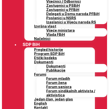
Vijećnici / Odbornici
Zastupnici u PSBiH
Zastupnici u PFBiH
Delegati u Domu naroda PFBiH
Poslanici u NSRS
Izaslanici u Vijeću naroda RS
Izvršna vlast
Vijeće ministara
Vlada FBiH
Načelnici
SDP BiH
Pregled historije
Program SDP BiH
Etički kodeks
Dokumenti
Dokumenti
Publikacije
Forumi
Forum mladih
Forum žena
Forum seniora
Forum sindikalnih aktivista /
aktivistica
Jedan član, jedan glas
English
Kontakt