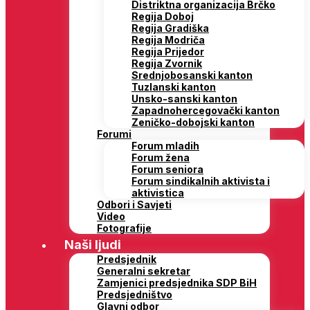
Distriktna organizacija Brčko
Regija Doboj
Regija Gradiška
Regija Modriča
Regija Prijedor
Regija Zvornik
Srednjobosanski kanton
Tuzlanski kanton
Unsko-sanski kanton
Zapadnohercegovački kanton
Zeničko-dobojski kanton
Forumi
Forum mladih
Forum žena
Forum seniora
Forum sindikalnih aktivista i
aktivistica
Odbori i Savjeti
Video
Fotografije
Naši ljudi
Predsjednik
Generalni sekretar
Zamjenici predsjednika SDP BiH
Predsjedništvo
Glavni odbor