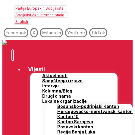
Partija Europskih Socijalista
Socijalistička Internacionala
English
Facebook
X
Instagram
YouTube
TikTok
Vijesti
Aktuelnosti
Saopštenja i izjave
Intervju
Kolumna/Blog
Drugi o nama
Lokalne organizacije
Bosansko-podrinjski Kanton
Hercegovačko-neretvanski kanton
Kanton 10
Kanton Sarajevo
Posavski kanton
Regija Banja Luka