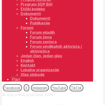
Program SDP BiH
Etički kodeks
Dokumenti
Dokumenti
Publikacije
Forumi
Forum mladih
Forum žena
Forum seniora
Forum sindikalnih aktivista /
aktivistica
Jedan član, jedan glas
English
Kontakt
Lokalne organizacije
Glas slobode
Plan
Facebook
X
Instagram
YouTube
TikTok
© Sva prava pridržana 2026