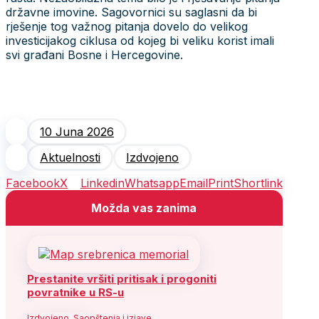
državne imovine. Sagovornici su saglasni da bi
rješenje tog važnog pitanja dovelo do velikog
investicijakog ciklusa od kojeg bi veliku korist imali
svi građani Bosne i Hercegovine.
10 Juna 2026
Aktuelnosti
Izdvojeno
Facebook
X
Linkedin
Whatsapp
Email
Print
Shortlink
Možda vas zanima
Prestanite vršiti pritisak i progoniti
povratnike u RS-u
Izdvojeno
,
Saopštenja i izjave