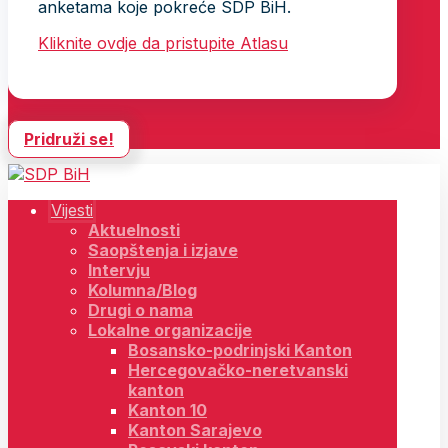
anketama koje pokreće SDP BiH.
Kliknite ovdje da pristupite Atlasu
Pridruži se!
Vijesti
Aktuelnosti
Saopštenja i izjave
Intervju
Kolumna/Blog
Drugi o nama
Lokalne organizacije
Bosansko-podrinjski Kanton
Hercegovačko-neretvanski
kanton
Kanton 10
Kanton Sarajevo