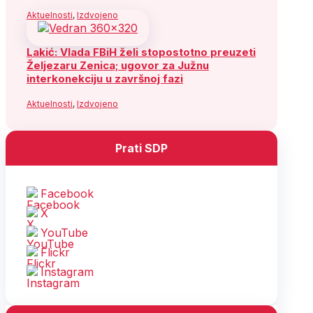
Aktuelnosti
,
Izdvojeno
Lakić: Vlada FBiH želi stopostotno preuzeti
Željezaru Zenica; ugovor za Južnu
interkonekciju u završnoj fazi
Aktuelnosti
,
Izdvojeno
Prati SDP
Facebook
X
YouTube
Flickr
Instagram