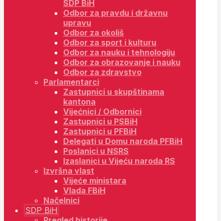
SDP BiH
Odbor za pravdu i državnu
upravu
Odbor za okoliš
Odbor za sport i kulturu
Odbor za nauku i tehnologiju
Odbor za obrazovanje i nauku
Odbor za zdravstvo
Parlamentarci
Zastupnici u skupštinama
kantona
Vijećnici / Odbornici
Zastupnici u PSBiH
Zastupnici u PFBiH
Delegati u Domu naroda PFBiH
Poslanici u NSRS
Izaslanici u Vijeću naroda RS
Izvršna vlast
Vijeće ministara
Vlada FBiH
Načelnici
SDP BiH
Pregled historije