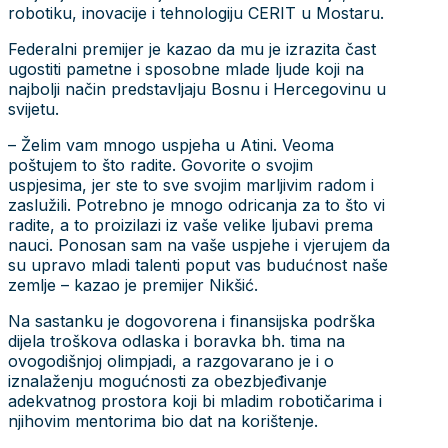
robotiku, inovacije i tehnologiju CERIT u Mostaru.
Federalni premijer je kazao da mu je izrazita čast
ugostiti pametne i sposobne mlade ljude koji na
najbolji način predstavljaju Bosnu i Hercegovinu u
svijetu.
– Želim vam mnogo uspjeha u Atini. Veoma
poštujem to što radite. Govorite o svojim
uspjesima, jer ste to sve svojim marljivim radom i
zaslužili. Potrebno je mnogo odricanja za to što vi
radite, a to proizilazi iz vaše velike ljubavi prema
nauci. Ponosan sam na vaše uspjehe i vjerujem da
su upravo mladi talenti poput vas budućnost naše
zemlje – kazao je premijer Nikšić.
Na sastanku je dogovorena i finansijska podrška
dijela troškova odlaska i boravka bh. tima na
ovogodišnjoj olimpjadi, a razgovarano je i o
iznalaženju mogućnosti za obezbjeđivanje
adekvatnog prostora koji bi mladim robotičarima i
njihovim mentorima bio dat na korištenje.