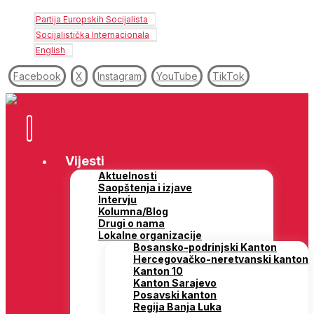
Partija Europskih Socijalista
Socijalistička Internacionala
English
Facebook
X
Instagram
YouTube
TikTok
Vijesti
Aktuelnosti
Saopštenja i izjave
Intervju
Kolumna/Blog
Drugi o nama
Lokalne organizacije
Bosansko-podrinjski Kanton
Hercegovačko-neretvanski kanton
Kanton 10
Kanton Sarajevo
Posavski kanton
Regija Banja Luka