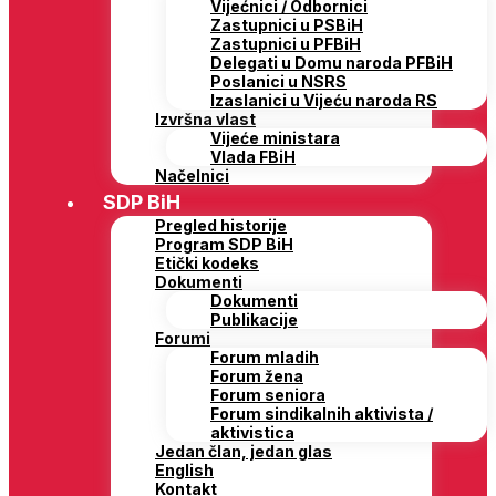
Vijećnici / Odbornici
Zastupnici u PSBiH
Zastupnici u PFBiH
Delegati u Domu naroda PFBiH
Poslanici u NSRS
Izaslanici u Vijeću naroda RS
Izvršna vlast
Vijeće ministara
Vlada FBiH
Načelnici
SDP BiH
Pregled historije
Program SDP BiH
Etički kodeks
Dokumenti
Dokumenti
Publikacije
Forumi
Forum mladih
Forum žena
Forum seniora
Forum sindikalnih aktivista /
aktivistica
Jedan član, jedan glas
English
Kontakt