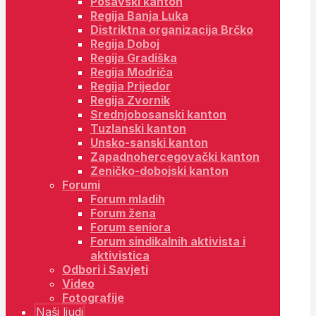
Posavski kanton
Regija Banja Luka
Distriktna organizacija Brčko
Regija Doboj
Regija Gradiška
Regija Modriča
Regija Prijedor
Regija Zvornik
Srednjobosanski kanton
Tuzlanski kanton
Unsko-sanski kanton
Zapadnohercegovački kanton
Zeničko-dobojski kanton
Forumi
Forum mladih
Forum žena
Forum seniora
Forum sindikalnih aktivista i
aktivistica
Odbori i Savjeti
Video
Fotografije
Naši ljudi