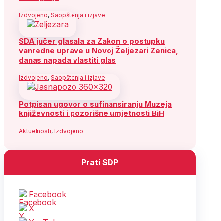
Izdvojeno
,
Saopštenja i izjave
SDA jučer glasala za Zakon o postupku
vanredne uprave u Novoj Željezari Zenica,
danas napada vlastiti glas
Izdvojeno
,
Saopštenja i izjave
Potpisan ugovor o sufinansiranju Muzeja
književnosti i pozorišne umjetnosti BiH
Aktuelnosti
,
Izdvojeno
Prati SDP
Facebook
X