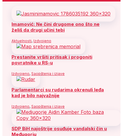
Imamović: Ne čini drugome ono što ne
želiš da drugi učini tebi
Aktuelnosti
,
Izdvojeno
Prestanite vršiti pritisak i progoniti
povratnike u RS-u
Izdvojeno
,
Saopštenja i izjave
Parlamentarci su rudarima okrenuli leđa
kad je bilo najvažnije
Izdvojeno
,
Saopštenja i izjave
SDP BiH najoštrije osuđuje vandalski čin u
Međugorju