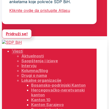
anketama koje pokreće SDP BiH.
Kliknite ovdje da pristupite Atlasu
Pridruži se!
Vijesti
Aktuelnosti
Saopštenja i izjave
Intervju
Kolumna/Blog
Drugi o nama
Lokalne organizacije
Bosansko-podrinjski Kanton
Hercegovačko-neretvanski
kanton
Kanton 10
Kanton Sarajevo