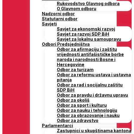
Rukovodstvo Glavnog odbora
O Glavnom odboru
Nadzorni odbor
Statutarni odbor
Savjeti
Savjet za ekonomski razvoj
Savjet za razvoj SDP BiH
Savjet za lokalnu samoupravu
Odbori Predsjedništva
Odbor za afirmaciju i zaštitu
vrijednosti antifašističke borbe
naroda i narodnosti Bosne i
Hercegovine
Odbor za turizam
Odbor za reformu ustava i ustavna
pitanja
Odbor za rad i socijalnu zaštitu
SDP BiH
Odbor za pravdu i državnu upravu
Odbor za okoliš
Odbor za sport i kulturu
Odbor za nauku i tehnologiju
Odbor za obrazovanje i nauku
Odbor za zdravstvo
Parlamentarci
Zastupnici u skupštinama kantona