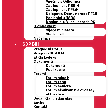
Vijećnici / Odbornici
Zastupnici u PSBiH
Zastupnici u PFBiH
Delegati u Domu naroda PFBiH
Poslanici u NSRS
Izaslanici u Vijeću naroda RS
Izvršna vlast
Vijeće ministara
Vlada FBiH
Načelnici
SDP BiH
Pregled historije
Program SDP BiH
Etički kodeks
Dokumenti
Dokumenti
Publikacije
Forumi
Forum mladih
Forum žena
Forum seniora
Forum sindikalnih aktivista /
aktivistica
Jedan član, jedan glas
English
Kontakt