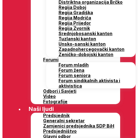
Distriktna organizacija Brčko
Regija Doboj
Regija Gradiška
Regija Modriča
Regija Prijedor
Regija Zvornik
Srednjobosanski kanton
Tuzlanski kanton
Unsko-sanski kanton
Zapadnohercegovački kanton
Zeničko-dobojski kanton
Forumi
Forum mladih
Forum žena
Forum seniora
Forum sindikalnih aktivista i
aktivistica
Odbori i Savjeti
Video
Fotografije
Naši ljudi
Predsjednik
Generalni sekretar
Zamjenici predsjednika SDP BiH
Predsjedništvo
Glavni odbor