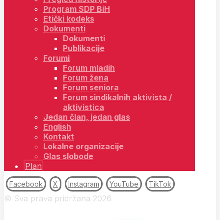
Program SDP BiH
Etički kodeks
Dokumenti
Dokumenti
Publikacije
Forumi
Forum mladih
Forum žena
Forum seniora
Forum sindikalnih aktivista /
aktivistica
Jedan član, jedan glas
English
Kontakt
Lokalne organizacije
Glas slobode
Plan
Facebook
X
Instagram
YouTube
TikTok
© Sva prava pridržana 2026