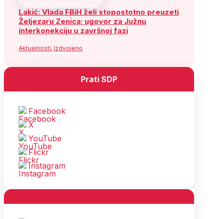
Lakić: Vlada FBiH želi stopostotno preuzeti
Željezaru Zenica; ugovor za Južnu
interkonekciju u završnoj fazi
Aktuelnosti
,
Izdvojeno
Prati SDP
Facebook
X
YouTube
Flickr
Instagram