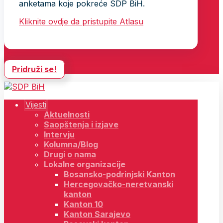
anketama koje pokreće SDP BiH.
Kliknite ovdje da pristupite Atlasu
Pridruži se!
Vijesti
Aktuelnosti
Saopštenja i izjave
Intervju
Kolumna/Blog
Drugi o nama
Lokalne organizacije
Bosansko-podrinjski Kanton
Hercegovačko-neretvanski
kanton
Kanton 10
Kanton Sarajevo