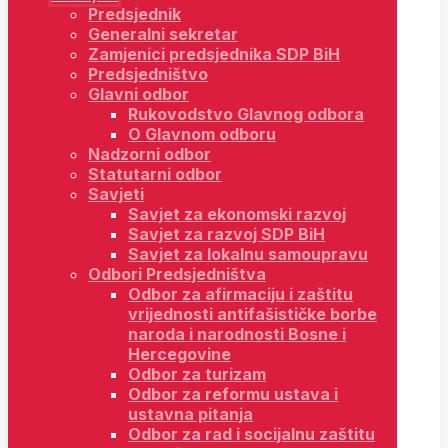
Predsjednik
Generalni sekretar
Zamjenici predsjednika SDP BiH
Predsjedništvo
Glavni odbor
Rukovodstvo Glavnog odbora
O Glavnom odboru
Nadzorni odbor
Statutarni odbor
Savjeti
Savjet za ekonomski razvoj
Savjet za razvoj SDP BiH
Savjet za lokalnu samoupravu
Odbori Predsjedništva
Odbor za afirmaciju i zaštitu
vrijednosti antifašističke borbe
naroda i narodnosti Bosne i
Hercegovine
Odbor za turizam
Odbor za reformu ustava i
ustavna pitanja
Odbor za rad i socijalnu zaštitu