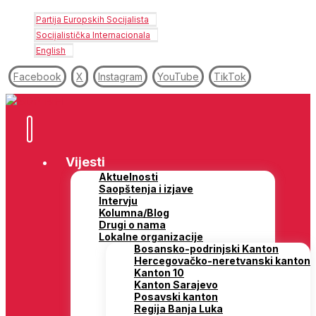
Partija Europskih Socijalista
Socijalistička Internacionala
English
Facebook
X
Instagram
YouTube
TikTok
Vijesti
Aktuelnosti
Saopštenja i izjave
Intervju
Kolumna/Blog
Drugi o nama
Lokalne organizacije
Bosansko-podrinjski Kanton
Hercegovačko-neretvanski kanton
Kanton 10
Kanton Sarajevo
Posavski kanton
Regija Banja Luka