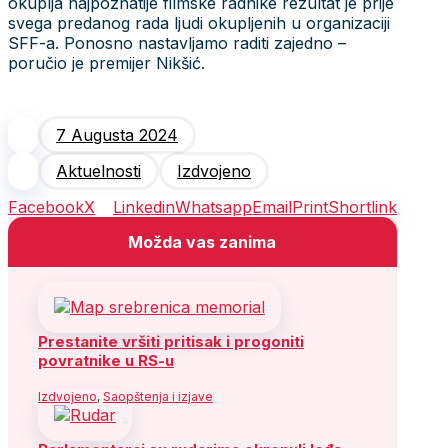
okuplja najpoznatije filmske radnike rezultat je prije
svega predanog rada ljudi okupljenih u organizaciji
SFF-a. Ponosno nastavljamo raditi zajedno –
poručio je premijer Nikšić.
7 Augusta 2024
Aktuelnosti
Izdvojeno
Facebook
X
Linkedin
Whatsapp
Email
Print
Shortlink
Možda vas zanima
Prestanite vršiti pritisak i progoniti
povratnike u RS-u
Izdvojeno
,
Saopštenja i izjave