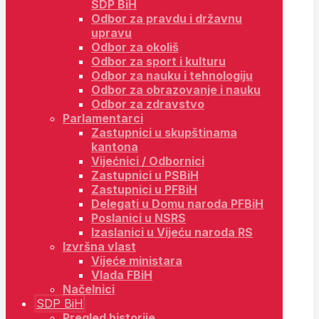
SDP BiH
Odbor za pravdu i državnu
upravu
Odbor za okoliš
Odbor za sport i kulturu
Odbor za nauku i tehnologiju
Odbor za obrazovanje i nauku
Odbor za zdravstvo
Parlamentarci
Zastupnici u skupštinama
kantona
Vijećnici / Odbornici
Zastupnici u PSBiH
Zastupnici u PFBiH
Delegati u Domu naroda PFBiH
Poslanici u NSRS
Izaslanici u Vijeću naroda RS
Izvršna vlast
Vijeće ministara
Vlada FBiH
Načelnici
SDP BiH
Pregled historije