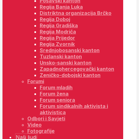
Posavski kanton
Regija Banja Luka
Distriktna organizacija Brčko
Regija Doboj
Regija Gradiška
Regija Modriča
Regija Prijedor
Regija Zvornik
Srednjobosanski kanton
Tuzlanski kanton
Unsko-sanski kanton
Zapadnohercegovački kanton
Zeničko-dobojski kanton
Forumi
Forum mladih
Forum žena
Forum seniora
Forum sindikalnih aktivista i
aktivistica
Odbori i Savjeti
Video
Fotografije
Naši ljudi