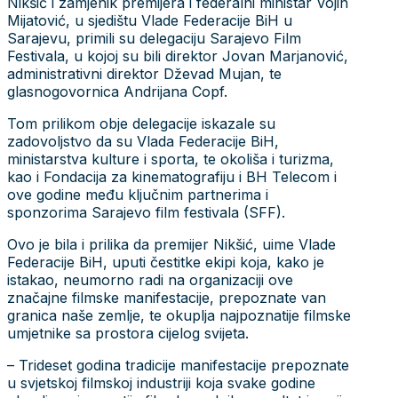
Nikšić i zamjenik premijera i federalni ministar Vojin
Mijatović, u sjedištu Vlade Federacije BiH u
Sarajevu, primili su delegaciju Sarajevo Film
Festivala, u kojoj su bili direktor Jovan Marjanović,
administrativni direktor Dževad Mujan, te
glasnogovornica Andrijana Copf.
Tom prilikom obje delegacije iskazale su
zadovoljstvo da su Vlada Federacije BiH,
ministarstva kulture i sporta, te okoliša i turizma,
kao i Fondacija za kinematografiju i BH Telecom i
ove godine među ključnim partnerima i
sponzorima Sarajevo film festivala (SFF).
Ovo je bila i prilika da premijer Nikšić, uime Vlade
Federacije BiH, uputi čestitke ekipi koja, kako je
istakao, neumorno radi na organizaciji ove
značajne filmske manifestacije, prepoznate van
granica naše zemlje, te okuplja najpoznatije filmske
umjetnike sa prostora cijelog svijeta.
– Trideset godina tradicije manifestacije prepoznate
u svjetskoj filmskoj industriji koja svake godine