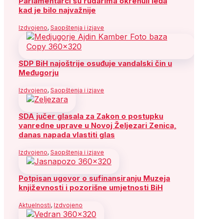
Parlamentarci su rudarima okrenuli leđa
kad je bilo najvažnije
Izdvojeno
,
Saopštenja i izjave
SDP BiH najoštrije osuđuje vandalski čin u
Međugorju
Izdvojeno
,
Saopštenja i izjave
SDA jučer glasala za Zakon o postupku
vanredne uprave u Novoj Željezari Zenica,
danas napada vlastiti glas
Izdvojeno
,
Saopštenja i izjave
Potpisan ugovor o sufinansiranju Muzeja
književnosti i pozorišne umjetnosti BiH
Aktuelnosti
,
Izdvojeno