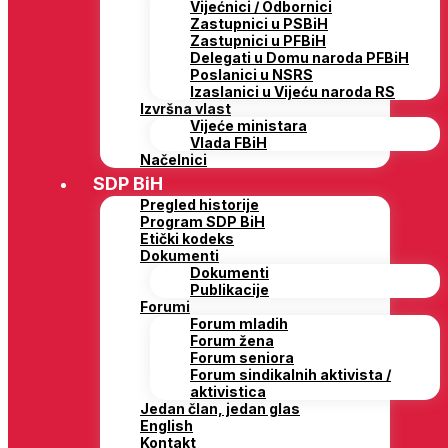
Vijećnici / Odbornici
Zastupnici u PSBiH
Zastupnici u PFBiH
Delegati u Domu naroda PFBiH
Poslanici u NSRS
Izaslanici u Vijeću naroda RS
Izvršna vlast
Vijeće ministara
Vlada FBiH
Načelnici
SDP BiH
Pregled historije
Program SDP BiH
Etički kodeks
Dokumenti
Dokumenti
Publikacije
Forumi
Forum mladih
Forum žena
Forum seniora
Forum sindikalnih aktivista /
aktivistica
Jedan član, jedan glas
English
Kontakt