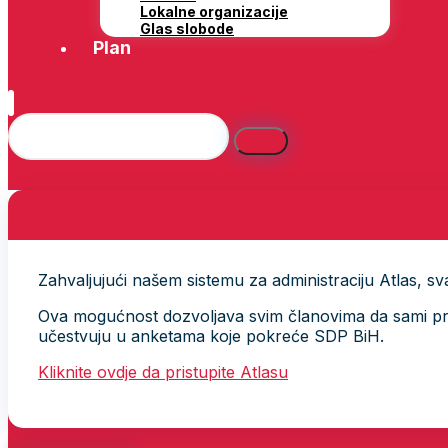
Lokalne organizacije
Glas slobode
Plan
Zahvaljujući našem sistemu za administraciju Atlas, svak
Ova mogućnost dozvoljava svim članovima da sami provj
učestvuju u anketama koje pokreće SDP BiH.
Kliknite ovdje da pristupite Atlasu