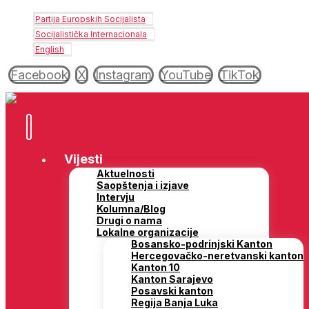
Partija Europskih Socijalista
Socijalistička Internacionala
English
Facebook
X
Instagram
YouTube
TikTok
Vijesti
Aktuelnosti
Saopštenja i izjave
Intervju
Kolumna/Blog
Drugi o nama
Lokalne organizacije
Bosansko-podrinjski Kanton
Hercegovačko-neretvanski kanton
Kanton 10
Kanton Sarajevo
Posavski kanton
Regija Banja Luka