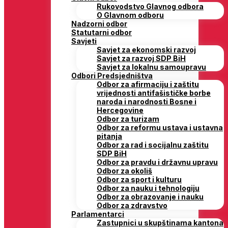
Rukovodstvo Glavnog odbora
O Glavnom odboru
Nadzorni odbor
Statutarni odbor
Savjeti
Savjet za ekonomski razvoj
Savjet za razvoj SDP BiH
Savjet za lokalnu samoupravu
Odbori Predsjedništva
Odbor za afirmaciju i zaštitu
vrijednosti antifašističke borbe
naroda i narodnosti Bosne i
Hercegovine
Odbor za turizam
Odbor za reformu ustava i ustavna
pitanja
Odbor za rad i socijalnu zaštitu
SDP BiH
Odbor za pravdu i državnu upravu
Odbor za okoliš
Odbor za sport i kulturu
Odbor za nauku i tehnologiju
Odbor za obrazovanje i nauku
Odbor za zdravstvo
Parlamentarci
Zastupnici u skupštinama kantona