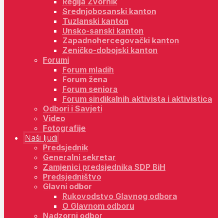
Regija Zvornik
Srednjobosanski kanton
Tuzlanski kanton
Unsko-sanski kanton
Zapadnohercegovački kanton
Zeničko-dobojski kanton
Forumi
Forum mladih
Forum žena
Forum seniora
Forum sindikalnih aktivista i aktivistica
Odbori i Savjeti
Video
Fotografije
Naši ljudi
Predsjednik
Generalni sekretar
Zamjenici predsjednika SDP BiH
Predsjedništvo
Glavni odbor
Rukovodstvo Glavnog odbora
O Glavnom odboru
Nadzorni odbor