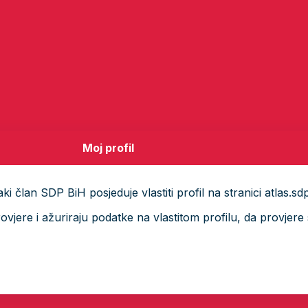
Moj profil
i član SDP BiH posjeduje vlastiti profil na stranici atlas.sd
ere i ažuriraju podatke na vlastitom profilu, da provjere s