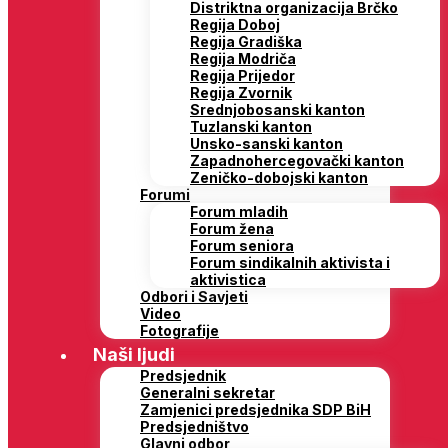
Distriktna organizacija Brčko
Regija Doboj
Regija Gradiška
Regija Modriča
Regija Prijedor
Regija Zvornik
Srednjobosanski kanton
Tuzlanski kanton
Unsko-sanski kanton
Zapadnohercegovački kanton
Zeničko-dobojski kanton
Forumi
Forum mladih
Forum žena
Forum seniora
Forum sindikalnih aktivista i
aktivistica
Odbori i Savjeti
Video
Fotografije
Naši ljudi
Predsjednik
Generalni sekretar
Zamjenici predsjednika SDP BiH
Predsjedništvo
Glavni odbor