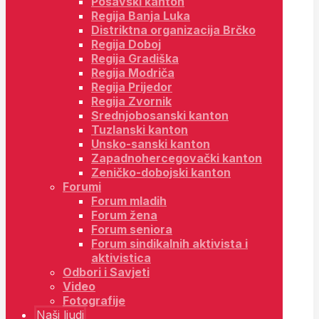
Posavski kanton
Regija Banja Luka
Distriktna organizacija Brčko
Regija Doboj
Regija Gradiška
Regija Modriča
Regija Prijedor
Regija Zvornik
Srednjobosanski kanton
Tuzlanski kanton
Unsko-sanski kanton
Zapadnohercegovački kanton
Zeničko-dobojski kanton
Forumi
Forum mladih
Forum žena
Forum seniora
Forum sindikalnih aktivista i
aktivistica
Odbori i Savjeti
Video
Fotografije
Naši ljudi