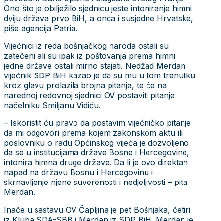
Ono što je obilježilo sjednicu jeste intoniranje himni
dviju država prvo BiH, a onda i susjedne Hrvatske,
piše agencija Patria.
Vijećnici iz reda bošnjačkog naroda ostali su
zatečeni ali su ipak iz poštovanja prema himni
jedne države ostali mirno stajati. Nedžad Merdan
vijećnik SDP BiH kazao je da su mu u tom trenutku
kroz glavu prolazila brojna pitanja, te će na
narednoj redovnoj sjednici OV postaviti pitanje
načelniku Smiljanu Vidiću.
– Iskoristit ću pravo da postavim vijećničko pitanje
da mi odgovori prema kojem zakonskom aktu ili
poslovniku o radu Općinskog vijeća je dozvoljeno
da se u institucijama države Bosne i Hercegovine,
intonira himna druge države. Da li je ovo direktan
napad na državu Bosnu i Hercegovinu i
skrnavljenje njene suverenosti i nedjeljivosti – pita
Merdan.
Inače u sastavu OV Čapljina je pet Bošnjaka, četiri
iz Kluba SDA-SBB i Merdan iz SDP BiH. Merdan je