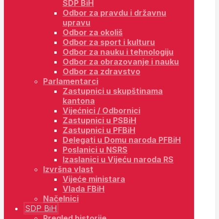
SDP BiH
Odbor za pravdu i državnu
upravu
Odbor za okoliš
Odbor za sport i kulturu
Odbor za nauku i tehnologiju
Odbor za obrazovanje i nauku
Odbor za zdravstvo
Parlamentarci
Zastupnici u skupštinama
kantona
Vijećnici / Odbornici
Zastupnici u PSBiH
Zastupnici u PFBiH
Delegati u Domu naroda PFBiH
Poslanici u NSRS
Izaslanici u Vijeću naroda RS
Izvršna vlast
Vijeće ministara
Vlada FBiH
Načelnici
SDP BiH
Pregled historije