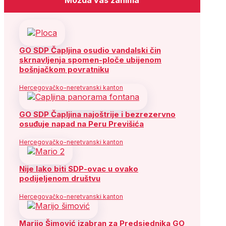
GO SDP Čapljina osudio vandalski čin
skrnavljenja spomen-ploče ubijenom
bošnjačkom povratniku
Hercegovačko-neretvanski kanton
GO SDP Čapljina najoštrije i bezrezervno
osuđuje napad na Peru Previšića
Hercegovačko-neretvanski kanton
Nije lako biti SDP-ovac u ovako
podijeljenom društvu
Hercegovačko-neretvanski kanton
Marijo Šimović izabran za Predsjednika GO