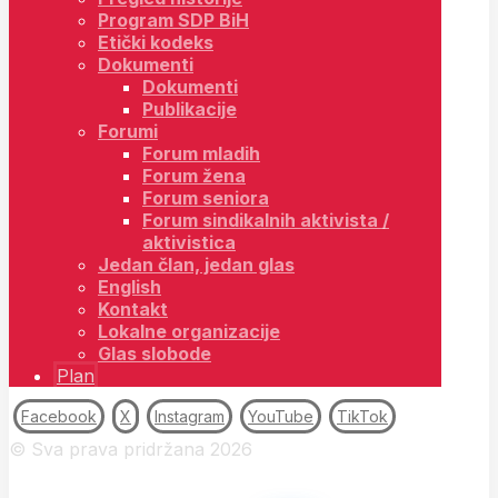
Program SDP BiH
Etički kodeks
Dokumenti
Dokumenti
Publikacije
Forumi
Forum mladih
Forum žena
Forum seniora
Forum sindikalnih aktivista /
aktivistica
Jedan član, jedan glas
English
Kontakt
Lokalne organizacije
Glas slobode
Plan
Facebook
X
Instagram
YouTube
TikTok
© Sva prava pridržana 2026