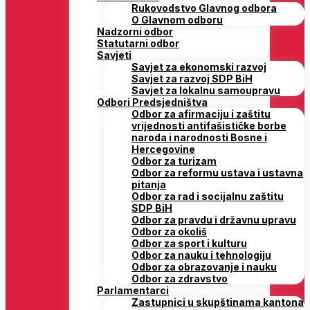
Rukovodstvo Glavnog odbora
O Glavnom odboru
Nadzorni odbor
Statutarni odbor
Savjeti
Savjet za ekonomski razvoj
Savjet za razvoj SDP BiH
Savjet za lokalnu samoupravu
Odbori Predsjedništva
Odbor za afirmaciju i zaštitu
vrijednosti antifašističke borbe
naroda i narodnosti Bosne i
Hercegovine
Odbor za turizam
Odbor za reformu ustava i ustavna
pitanja
Odbor za rad i socijalnu zaštitu
SDP BiH
Odbor za pravdu i državnu upravu
Odbor za okoliš
Odbor za sport i kulturu
Odbor za nauku i tehnologiju
Odbor za obrazovanje i nauku
Odbor za zdravstvo
Parlamentarci
Zastupnici u skupštinama kantona