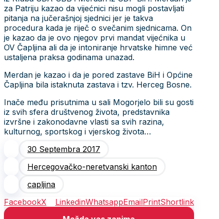
za Patriju kazao da vijećnici nisu mogli postavljati
pitanja na jučerašnjoj sjednici jer je takva
procedura kada je riječ o svečanim sjednicama. On
je kazao da je ovo njegov prvi mandat vijećnika u
OV Čapljina ali da je intoniranje hrvatske himne već
ustaljena praksa godinama unazad.
Merdan je kazao i da je pored zastave BiH i Općine
Čapljina bila istaknuta zastava i tzv. Herceg Bosne.
Inače među prisutnima u sali Mogorjelo bili su gosti
iz svih sfera društvenog života, predstavnika
izvršne i zakonodavne vlasti sa svih razina,
kulturnog, sportskog i vjerskog života…
30 Septembra 2017
Hercegovačko-neretvanski kanton
capljina
Facebook
X
Linkedin
Whatsapp
Email
Print
Shortlink
Možda vas zanima