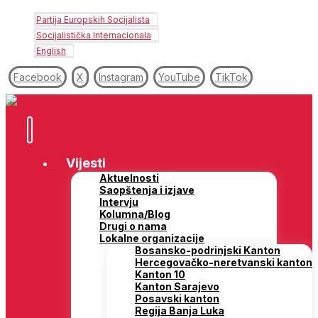
Partija Europskih Socijalista
Socijalistička Internacionala
English
Facebook
X
Instagram
YouTube
TikTok
Vijesti
Aktuelnosti
Saopštenja i izjave
Intervju
Kolumna/Blog
Drugi o nama
Lokalne organizacije
Bosansko-podrinjski Kanton
Hercegovačko-neretvanski kanton
Kanton 10
Kanton Sarajevo
Posavski kanton
Regija Banja Luka