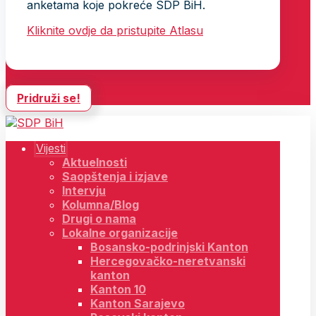
anketama koje pokreće SDP BiH.
Kliknite ovdje da pristupite Atlasu
Pridruži se!
Vijesti
Aktuelnosti
Saopštenja i izjave
Intervju
Kolumna/Blog
Drugi o nama
Lokalne organizacije
Bosansko-podrinjski Kanton
Hercegovačko-neretvanski
kanton
Kanton 10
Kanton Sarajevo