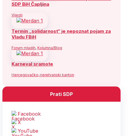
SDP BiH Čapljina
Vijesti
Termin „solidarnost“ je nepoznat pojam za
Vladu FBiH
Forum mladih
,
Kolumna/Blog
Karneval sramote
Hercegovačko-neretvanski kanton
Prati SDP
Facebook
X
YouTube