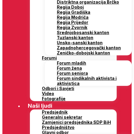
Distriktna organizacija Brčko
Regija Doboj
Regija Gradiška
Regija Modriča
Regija Prijedor
Regija Zvornik
Srednjobosanski kanton
Tuzlanski kanton
Unsko-sanski kanton
Zapadnohercegovački kanton
Zeničko-dobojski kanton
Forumi
Forum mladih
Forum žena
Forum seniora
Forum sindikalnih aktivista i
aktivistica
Odbori i Savjeti
Video
Fotografije
Naši ljudi
Predsjednik
Generalni sekretar
Zamjenici predsjednika SDP BiH
Predsjedništvo
Glavni odbor