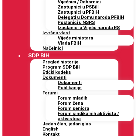
Vijećnici / Odbornici
Zastupnici u PSBiH
Zastupnici u PFBiH
Delegati u Domu naroda PFBiH
Poslanici u NSRS
Izaslanici u Vijeću naroda RS
Izvršna vlast
Vijeće ministara
Vlada FBiH
Načelnici
SDP BiH
Pregled historije
Program SDP BiH
Etički kodeks
Dokumenti
Dokumenti
Publikacije
Forumi
Forum mladih
Forum žena
Forum seniora
Forum sindikalnih aktivista /
aktivistica
Jedan član, jedan glas
English
Kontakt