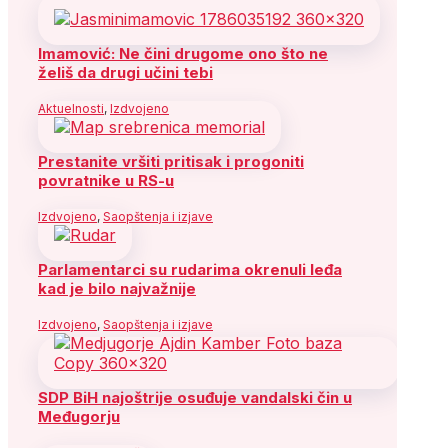
Imamović: Ne čini drugome ono što ne
želiš da drugi učini tebi
Aktuelnosti
,
Izdvojeno
Prestanite vršiti pritisak i progoniti
povratnike u RS-u
Izdvojeno
,
Saopštenja i izjave
Parlamentarci su rudarima okrenuli leđa
kad je bilo najvažnije
Izdvojeno
,
Saopštenja i izjave
SDP BiH najoštrije osuđuje vandalski čin u
Međugorju