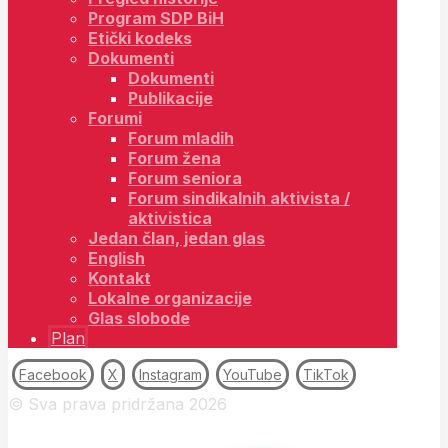
Program SDP BiH
Etički kodeks
Dokumenti
Dokumenti
Publikacije
Forumi
Forum mladih
Forum žena
Forum seniora
Forum sindikalnih aktivista /
aktivistica
Jedan član, jedan glas
English
Kontakt
Lokalne organizacije
Glas slobode
Plan
Facebook
X
Instagram
YouTube
TikTok
© Sva prava pridržana 2026