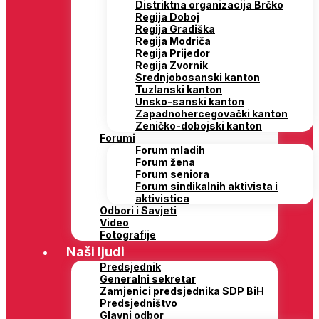
Distriktna organizacija Brčko
Regija Doboj
Regija Gradiška
Regija Modriča
Regija Prijedor
Regija Zvornik
Srednjobosanski kanton
Tuzlanski kanton
Unsko-sanski kanton
Zapadnohercegovački kanton
Zeničko-dobojski kanton
Forumi
Forum mladih
Forum žena
Forum seniora
Forum sindikalnih aktivista i
aktivistica
Odbori i Savjeti
Video
Fotografije
Naši ljudi
Predsjednik
Generalni sekretar
Zamjenici predsjednika SDP BiH
Predsjedništvo
Glavni odbor