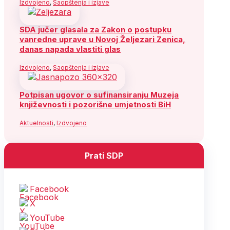
Izdvojeno
,
Saopštenja i izjave
SDA jučer glasala za Zakon o postupku
vanredne uprave u Novoj Željezari Zenica,
danas napada vlastiti glas
Izdvojeno
,
Saopštenja i izjave
Potpisan ugovor o sufinansiranju Muzeja
književnosti i pozorišne umjetnosti BiH
Aktuelnosti
,
Izdvojeno
Prati SDP
Facebook
X
YouTube