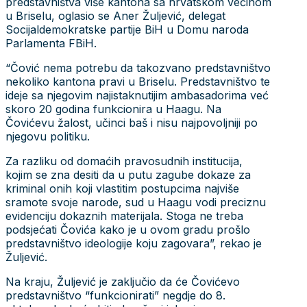
predstavništva više kantona sa hrvatskom većinom
u Briselu, oglasio se Aner Žuljević, delegat
Socijaldemokratske partije BiH u Domu naroda
Parlamenta FBiH.
“Čović nema potrebu da takozvano predstavništvo
nekoliko kantona pravi u Briselu. Predstavništvo te
ideje sa njegovim najistaknutijim ambasadorima već
skoro 20 godina funkcionira u Haagu. Na
Čovićevu žalost, učinci baš i nisu najpovoljniji po
njegovu politiku.
Za razliku od domaćih pravosudnih institucija,
kojim se zna desiti da u putu zagube dokaze za
kriminal onih koji vlastitim postupcima najviše
sramote svoje narode, sud u Haagu vodi preciznu
evidenciju dokaznih materijala. Stoga ne treba
podsjećati Čovića kako je u ovom gradu prošlo
predstavništvo ideologije koju zagovara”, rekao je
Žuljević.
Na kraju, Žuljević je zaključio da će Čovićevo
predstavništvo “funkcionirati” negdje do 8.