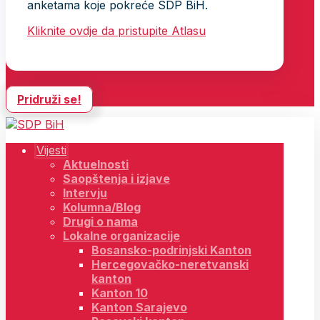
anketama koje pokreće SDP BiH.
Kliknite ovdje da pristupite Atlasu
Pridruži se!
Vijesti
Aktuelnosti
Saopštenja i izjave
Intervju
Kolumna/Blog
Drugi o nama
Lokalne organizacije
Bosansko-podrinjski Kanton
Hercegovačko-neretvanski
kanton
Kanton 10
Kanton Sarajevo