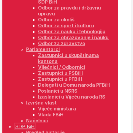
SDP BiH
Odbor za pravdu i državnu
upravu
Odbor za okoliš
Odbor za sport i kulturu
Odbor za nauku i tehnologiju
Odbor za obrazovanje i nauku
Odbor za zdravstvo
Parlamentarci
Zastupnici u skupštinama
kantona
Vijećnici / Odbornici
Zastupnici u PSBiH
Zastupnici u PFBiH
Delegati u Domu naroda PFBiH
Poslanici u NSRS
Izaslanici u Vijeću naroda RS
Izvršna vlast
Vijeće ministara
Vlada FBiH
Načelnici
SDP BiH
Pregled historije