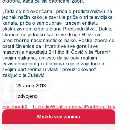
oktobra, kada će biti okončani izbori.
„Tada će biti okončana i priča o predstavništvu na
jednak način kako je završila priča o tri televizijska
kanala, priča o samoupravi, trećem entitetu,
ekskluzivnom izboru člana Predsjedništva…Dakle,
skončat će jednako kao i sve druge HDZ-ove
predizborne nacionalističke bajke. Poslije izbora će
ostati činjenica da Hrvati žive sve gore i sve
masovnije napuštaju BiH što ih Čović više “brani”
svojim bajkama, umjesto da se bavi realnim
egzistencijalnim problemima koje je zajedno sa
svojim partnerima u vlasti i prouzrokovao”,
zaključio je Žuljević.
25 Juna 2018
Izdvojeno
Facebook
X
Linkedin
Whatsapp
Email
Print
Shortlink
Možda vas zanima