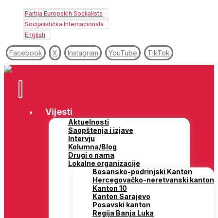
Partija Europskih Socijalista
Socijalistička Internacionala
English
Facebook
X
Instagram
YouTube
TikTok
Vijesti
Aktuelnosti
Saopštenja i izjave
Intervju
Kolumna/Blog
Drugi o nama
Lokalne organizacije
Bosansko-podrinjski Kanton
Hercegovačko-neretvanski kanton
Kanton 10
Kanton Sarajevo
Posavski kanton
Regija Banja Luka