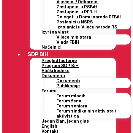
Vijećnici / Odbornici
Zastupnici u PSBiH
Zastupnici u PFBiH
Delegati u Domu naroda PFBiH
Poslanici u NSRS
Izaslanici u Vijeću naroda RS
Izvršna vlast
Vijeće ministara
Vlada FBiH
Načelnici
SDP BiH
Pregled historije
Program SDP BiH
Etički kodeks
Dokumenti
Dokumenti
Publikacije
Forumi
Forum mladih
Forum žena
Forum seniora
Forum sindikalnih aktivista /
aktivistica
Jedan član, jedan glas
English
Kontakt