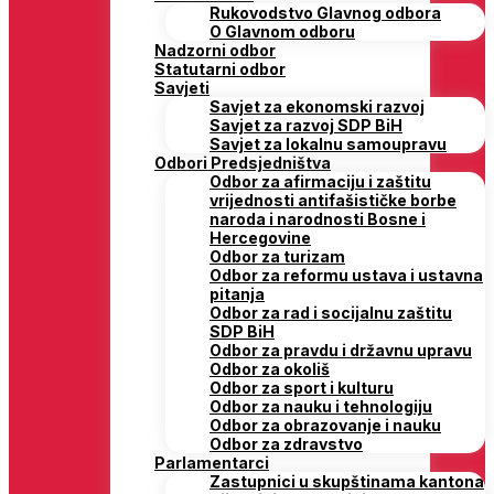
Rukovodstvo Glavnog odbora
O Glavnom odboru
Nadzorni odbor
Statutarni odbor
Savjeti
Savjet za ekonomski razvoj
Savjet za razvoj SDP BiH
Savjet za lokalnu samoupravu
Odbori Predsjedništva
Odbor za afirmaciju i zaštitu
vrijednosti antifašističke borbe
naroda i narodnosti Bosne i
Hercegovine
Odbor za turizam
Odbor za reformu ustava i ustavna
pitanja
Odbor za rad i socijalnu zaštitu
SDP BiH
Odbor za pravdu i državnu upravu
Odbor za okoliš
Odbor za sport i kulturu
Odbor za nauku i tehnologiju
Odbor za obrazovanje i nauku
Odbor za zdravstvo
Parlamentarci
Zastupnici u skupštinama kantona