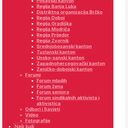
Posavski kanton
Regija Banja Luka
Distriktna organizacija Brčko
Regija Doboj
Regija Gradiška
Regija Modriča
Regija Prijedor
Regija Zvornik
Srednjobosanski kanton
Tuzlanski kanton
Unsko-sanski kanton
Zapadnohercegovački kanton
Zeničko-dobojski kanton
Forumi
Forum mladih
Forum žena
Forum seniora
Forum sindikalnih aktivista i
aktivistica
Odbori i Savjeti
Video
Fotografije
Naši ljudi