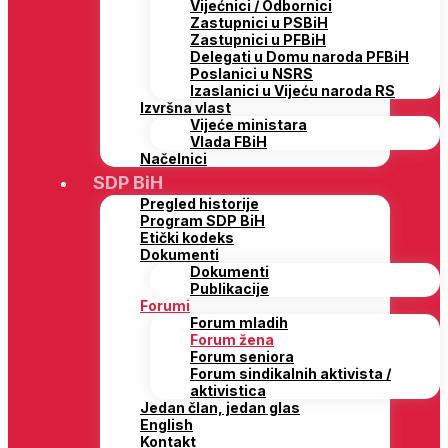
Vijećnici / Odbornici
Zastupnici u PSBiH
Zastupnici u PFBiH
Delegati u Domu naroda PFBiH
Poslanici u NSRS
Izaslanici u Vijeću naroda RS
Izvršna vlast
Vijeće ministara
Vlada FBiH
Načelnici
SDP BiH
Pregled historije
Program SDP BiH
Etički kodeks
Dokumenti
Dokumenti
Publikacije
Forumi
Forum mladih
Forum žena
Forum seniora
Forum sindikalnih aktivista /
aktivistica
Jedan član, jedan glas
English
Kontakt