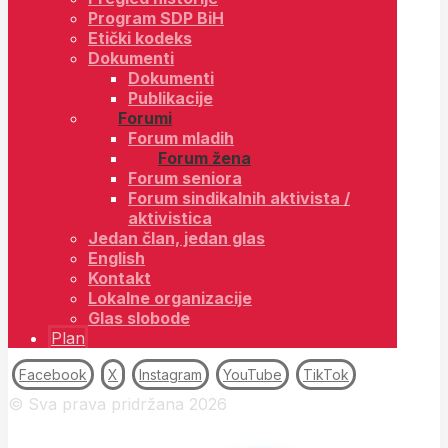
Program SDP BiH
Etički kodeks
Dokumenti
Dokumenti
Publikacije
Forumi
Forum mladih
Forum žena
Forum seniora
Forum sindikalnih aktivista /
aktivistica
Jedan član, jedan glas
English
Kontakt
Lokalne organizacije
Glas slobode
Plan
Facebook
X
Instagram
YouTube
TikTok
© Sva prava pridržana 2026