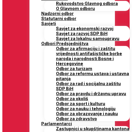
Rukovodstvo Glavnog odbora
O Glavnom odboru
Nadzorni odbor
Statutarni odbor
Savjeti
Savjet za ekonomski razvoj
Savjet za razvoj SDP BiH
Savjet za lokalnu samoupravu
Odbori Predsjedništva
Odbor za afirmaciju i zaštitu
vrijednosti antifašističke borbe
naroda i narodnosti Bosne i
Hercegovine
Odbor za turizam
Odbor za reformu ustava i ustavna
pitanja
Odbor za rad i socijalnu zaštitu
SDP BiH
Odbor za pravdu i državnu upravu
Odbor za okoliš
Odbor za sport i kulturu
Odbor za nauku i tehnologiju
Odbor za obrazovanje i nauku
Odbor za zdravstvo
Parlamentarci
Zastupnici u skupštinama kantona