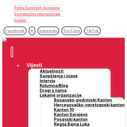
Partija Europskih Socijalista
Socijalistička Internacionala
English
Facebook
X
Instagram
YouTube
TikTok
Vijesti
Aktuelnosti
Saopštenja i izjave
Intervju
Kolumna/Blog
Drugi o nama
Lokalne organizacije
Bosansko-podrinjski Kanton
Hercegovačko-neretvanski kanton
Kanton 10
Kanton Sarajevo
Posavski kanton
Regija Banja Luka