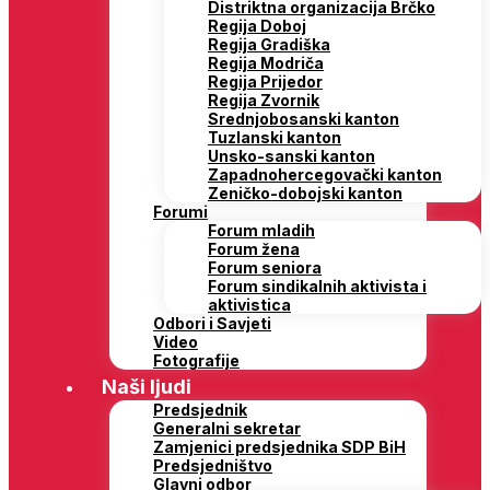
Distriktna organizacija Brčko
Regija Doboj
Regija Gradiška
Regija Modriča
Regija Prijedor
Regija Zvornik
Srednjobosanski kanton
Tuzlanski kanton
Unsko-sanski kanton
Zapadnohercegovački kanton
Zeničko-dobojski kanton
Forumi
Forum mladih
Forum žena
Forum seniora
Forum sindikalnih aktivista i
aktivistica
Odbori i Savjeti
Video
Fotografije
Naši ljudi
Predsjednik
Generalni sekretar
Zamjenici predsjednika SDP BiH
Predsjedništvo
Glavni odbor