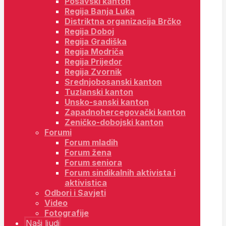
Posavski kanton
Regija Banja Luka
Distriktna organizacija Brčko
Regija Doboj
Regija Gradiška
Regija Modriča
Regija Prijedor
Regija Zvornik
Srednjobosanski kanton
Tuzlanski kanton
Unsko-sanski kanton
Zapadnohercegovački kanton
Zeničko-dobojski kanton
Forumi
Forum mladih
Forum žena
Forum seniora
Forum sindikalnih aktivista i
aktivistica
Odbori i Savjeti
Video
Fotografije
Naši ljudi