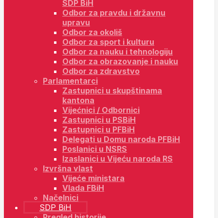
SDP BiH
Odbor za pravdu i državnu
upravu
Odbor za okoliš
Odbor za sport i kulturu
Odbor za nauku i tehnologiju
Odbor za obrazovanje i nauku
Odbor za zdravstvo
Parlamentarci
Zastupnici u skupštinama
kantona
Vijećnici / Odbornici
Zastupnici u PSBiH
Zastupnici u PFBiH
Delegati u Domu naroda PFBiH
Poslanici u NSRS
Izaslanici u Vijeću naroda RS
Izvršna vlast
Vijeće ministara
Vlada FBiH
Načelnici
SDP BiH
Pregled historije