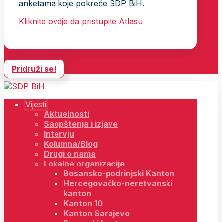
anketama koje pokreće SDP BiH.
Kliknite ovdje da pristupite Atlasu
Pridruži se!
Vijesti
Aktuelnosti
Saopštenja i izjave
Intervju
Kolumna/Blog
Drugi o nama
Lokalne organizacije
Bosansko-podrinjski Kanton
Hercegovačko-neretvanski
kanton
Kanton 10
Kanton Sarajevo