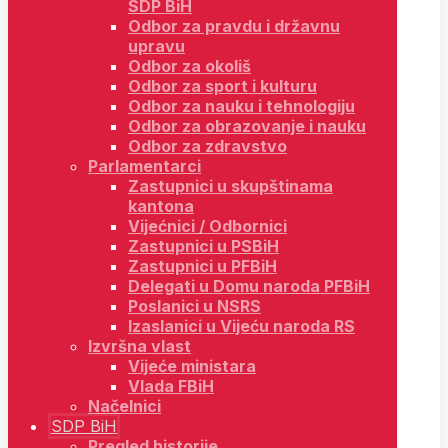
SDP BiH
Odbor za pravdu i državnu
upravu
Odbor za okoliš
Odbor za sport i kulturu
Odbor za nauku i tehnologiju
Odbor za obrazovanje i nauku
Odbor za zdravstvo
Parlamentarci
Zastupnici u skupštinama
kantona
Vijećnici / Odbornici
Zastupnici u PSBiH
Zastupnici u PFBiH
Delegati u Domu naroda PFBiH
Poslanici u NSRS
Izaslanici u Vijeću naroda RS
Izvršna vlast
Vijeće ministara
Vlada FBiH
Načelnici
SDP BiH
Pregled historije