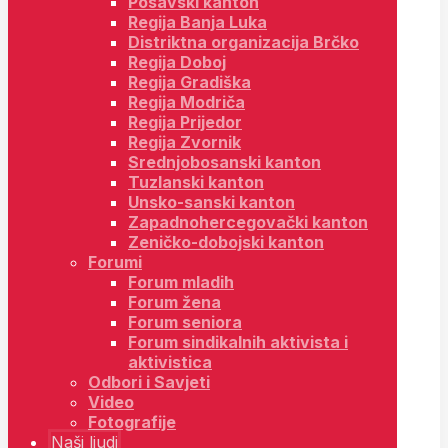
Posavski kanton
Regija Banja Luka
Distriktna organizacija Brčko
Regija Doboj
Regija Gradiška
Regija Modriča
Regija Prijedor
Regija Zvornik
Srednjobosanski kanton
Tuzlanski kanton
Unsko-sanski kanton
Zapadnohercegovački kanton
Zeničko-dobojski kanton
Forumi
Forum mladih
Forum žena
Forum seniora
Forum sindikalnih aktivista i
aktivistica
Odbori i Savjeti
Video
Fotografije
Naši ljudi