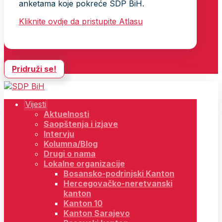
anketama koje pokreće SDP BiH.
Kliknite ovdje da pristupite Atlasu
Pridruži se!
Vijesti
Aktuelnosti
Saopštenja i izjave
Intervju
Kolumna/Blog
Drugi o nama
Lokalne organizacije
Bosansko-podrinjski Kanton
Hercegovačko-neretvanski
kanton
Kanton 10
Kanton Sarajevo