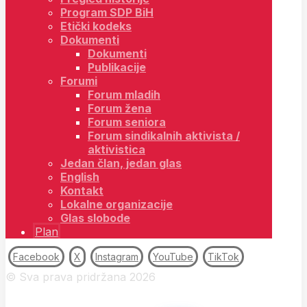
Program SDP BiH
Etički kodeks
Dokumenti
Dokumenti
Publikacije
Forumi
Forum mladih
Forum žena
Forum seniora
Forum sindikalnih aktivista /
aktivistica
Jedan član, jedan glas
English
Kontakt
Lokalne organizacije
Glas slobode
Plan
Facebook
X
Instagram
YouTube
TikTok
© Sva prava pridržana 2026