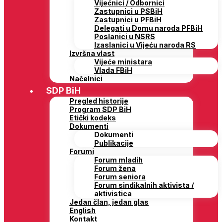
Vijećnici / Odbornici
Zastupnici u PSBiH
Zastupnici u PFBiH
Delegati u Domu naroda PFBiH
Poslanici u NSRS
Izaslanici u Vijeću naroda RS
Izvršna vlast
Vijeće ministara
Vlada FBiH
Načelnici
SDP BiH
Pregled historije
Program SDP BiH
Etički kodeks
Dokumenti
Dokumenti
Publikacije
Forumi
Forum mladih
Forum žena
Forum seniora
Forum sindikalnih aktivista /
aktivistica
Jedan član, jedan glas
English
Kontakt