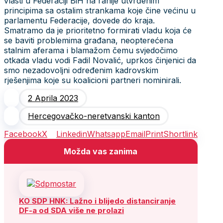
vlasti u Federaciji BiH na ranije utvrđenim
principima sa ostalim strankama koje čine većinu u
parlamentu Federacije, dovede do kraja.
Smatramo da je prioritetno formirati vladu koja će
se baviti problemima građana, neopterećena
stalnim aferama i blamažom čemu svjedočimo
otkada vladu vodi Fadil Novalić, uprkos činjenici da
smo nezadovoljni određenim kadrovskim
rješenjima koje su koalicioni partneri nominirali.
2 Aprila 2023
Hercegovačko-neretvanski kanton
Facebook
X
Linkedin
Whatsapp
Email
Print
Shortlink
Možda vas zanima
KO SDP HNK: Lažno i blijedo distanciranje
DF-a od SDA više ne prolazi