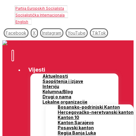
Partija Europskih Socijalista
Socijalistička Internacionala
English
Facebook
X
Instagram
YouTube
TikTok
Vijesti
Aktuelnosti
Saopštenja i izjave
Intervju
Kolumna/Blog
Drugi o nama
Lokalne organizacije
Bosansko-podrinjski Kanton
Hercegovačko-neretvanski kanton
Kanton 10
Kanton Sarajevo
Posavski kanton
Regija Banja Luka