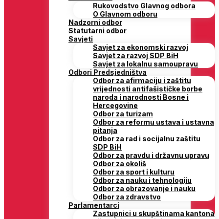
Rukovodstvo Glavnog odbora
O Glavnom odboru
Nadzorni odbor
Statutarni odbor
Savjeti
Savjet za ekonomski razvoj
Savjet za razvoj SDP BiH
Savjet za lokalnu samoupravu
Odbori Predsjedništva
Odbor za afirmaciju i zaštitu
vrijednosti antifašističke borbe
naroda i narodnosti Bosne i
Hercegovine
Odbor za turizam
Odbor za reformu ustava i ustavna
pitanja
Odbor za rad i socijalnu zaštitu
SDP BiH
Odbor za pravdu i državnu upravu
Odbor za okoliš
Odbor za sport i kulturu
Odbor za nauku i tehnologiju
Odbor za obrazovanje i nauku
Odbor za zdravstvo
Parlamentarci
Zastupnici u skupštinama kantona