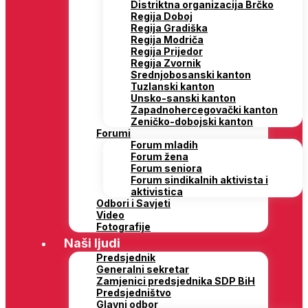
Distriktna organizacija Brčko
Regija Doboj
Regija Gradiška
Regija Modriča
Regija Prijedor
Regija Zvornik
Srednjobosanski kanton
Tuzlanski kanton
Unsko-sanski kanton
Zapadnohercegovački kanton
Zeničko-dobojski kanton
Forumi
Forum mladih
Forum žena
Forum seniora
Forum sindikalnih aktivista i
aktivistica
Odbori i Savjeti
Video
Fotografije
Naši ljudi
Predsjednik
Generalni sekretar
Zamjenici predsjednika SDP BiH
Predsjedništvo
Glavni odbor