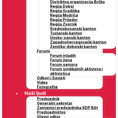
Distriktna organizacija Brčko
Regija Doboj
Regija Gradiška
Regija Modriča
Regija Prijedor
Regija Zvornik
Srednjobosanski kanton
Tuzlanski kanton
Unsko-sanski kanton
Zapadnohercegovački kanton
Zeničko-dobojski kanton
Forumi
Forum mladih
Forum žena
Forum seniora
Forum sindikalnih aktivista i
aktivistica
Odbori i Savjeti
Video
Fotografije
Naši ljudi
Predsjednik
Generalni sekretar
Zamjenici predsjednika SDP BiH
Predsjedništvo
Glavni odbor