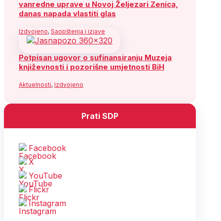
vanredne uprave u Novoj Željezari Zenica,
danas napada vlastiti glas
Izdvojeno
,
Saopštenja i izjave
Potpisan ugovor o sufinansiranju Muzeja
književnosti i pozorišne umjetnosti BiH
Aktuelnosti
,
Izdvojeno
Prati SDP
Facebook
X
YouTube
Flickr
Instagram