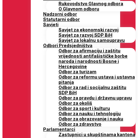
Rukovodstvo Glavnog odbora
O Glavnom odboru
Nadzorni odbor
Statutarni odbor
Savjeti
Savjet za ekonomski razvoj
Savjet za razvoj SDP BiH
Savjet za lokalnu samoupravu
Odbori Predsjedništva
Odbor za afirmaciju i zaštitu
vrijednosti antifašističke borbe
naroda i narodnosti Bosne i
Hercegovine
Odbor za turizam
Odbor za reformu ustava i ustavna
pitanja
Odbor za rad i socijalnu zaštitu
SDP BiH
Odbor za pravdu i državnu upravu
Odbor za okoliš
Odbor za sport i kulturu
Odbor za nauku i tehnologiju
Odbor za obrazovanje i nauku
Odbor za zdravstvo
Parlamentarci
Zastupnici u skupštinama kantona