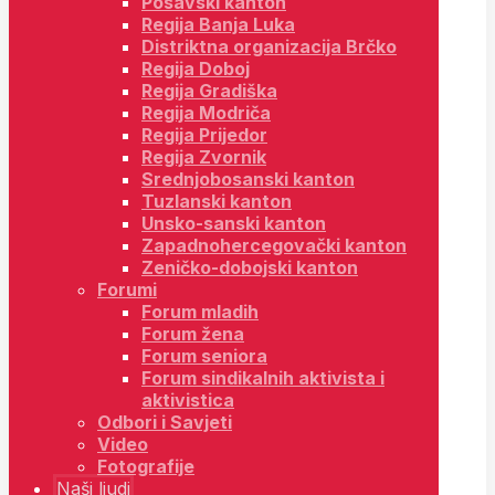
Posavski kanton
Regija Banja Luka
Distriktna organizacija Brčko
Regija Doboj
Regija Gradiška
Regija Modriča
Regija Prijedor
Regija Zvornik
Srednjobosanski kanton
Tuzlanski kanton
Unsko-sanski kanton
Zapadnohercegovački kanton
Zeničko-dobojski kanton
Forumi
Forum mladih
Forum žena
Forum seniora
Forum sindikalnih aktivista i
aktivistica
Odbori i Savjeti
Video
Fotografije
Naši ljudi