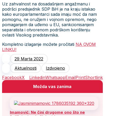
Uz zahvalnost na dosadašnjem angažmanu i
podršci predsjednik SDP BiH je na kraju istakao
kako europarlamentarci sada imaju moć da nam
pomognu, ne oružjem i vojnom opremom, nego
pomaganjem da uđemo u EU, sankcionisanjem
separatista i otvorenom podrškom korištenju
ovlasti Visokog predstavnika.
Kompletno izlaganje možete pročitati
NA OVOM
LINKU!
29 Marta 2022
Aktuelnosti
Izdvojeno
Facebook
X
Linkedin
Whatsapp
Email
Print
Shortlink
Možda vas zanima
Imamović: Ne čini drugome ono što ne