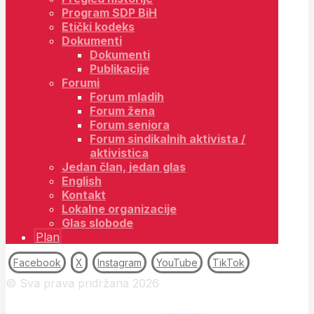
Program SDP BiH
Etički kodeks
Dokumenti
Dokumenti
Publikacije
Forumi
Forum mladih
Forum žena
Forum seniora
Forum sindikalnih aktivista /
aktivistica
Jedan član, jedan glas
English
Kontakt
Lokalne organizacije
Glas slobode
Plan
Facebook
X
Instagram
YouTube
TikTok
© Sva prava pridržana 2026