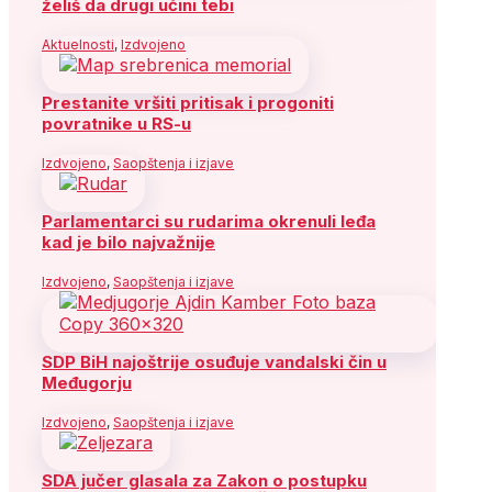
želiš da drugi učini tebi
Aktuelnosti
,
Izdvojeno
Prestanite vršiti pritisak i progoniti
povratnike u RS-u
Izdvojeno
,
Saopštenja i izjave
Parlamentarci su rudarima okrenuli leđa
kad je bilo najvažnije
Izdvojeno
,
Saopštenja i izjave
SDP BiH najoštrije osuđuje vandalski čin u
Međugorju
Izdvojeno
,
Saopštenja i izjave
SDA jučer glasala za Zakon o postupku