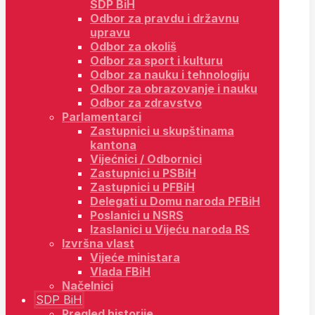
SDP BiH
Odbor za pravdu i državnu
upravu
Odbor za okoliš
Odbor za sport i kulturu
Odbor za nauku i tehnologiju
Odbor za obrazovanje i nauku
Odbor za zdravstvo
Parlamentarci
Zastupnici u skupštinama
kantona
Vijećnici / Odbornici
Zastupnici u PSBiH
Zastupnici u PFBiH
Delegati u Domu naroda PFBiH
Poslanici u NSRS
Izaslanici u Vijeću naroda RS
Izvršna vlast
Vijeće ministara
Vlada FBiH
Načelnici
SDP BiH
Pregled historije