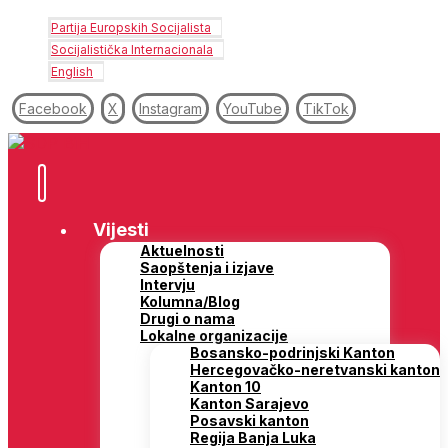
Partija Europskih Socijalista
Socijalistička Internacionala
English
Facebook
X
Instagram
YouTube
TikTok
Vijesti
Aktuelnosti
Saopštenja i izjave
Intervju
Kolumna/Blog
Drugi o nama
Lokalne organizacije
Bosansko-podrinjski Kanton
Hercegovačko-neretvanski kanton
Kanton 10
Kanton Sarajevo
Posavski kanton
Regija Banja Luka