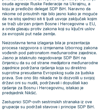
osuda agresije Ruske Federacije na Ukrajinu, a
koju je predložio delegat SDP BiH. Naravno da
nikome od prisutnih nije bilo jasno kako je moguće
da na istoj sjednici isti ti ljudi usvoje zaključak kojim
se traži ubrzan prijem Bosne i Hercegovine u EU,
a onda glasaju protiv zakona koji su ključni uslov
za evropski put naše zemlje.
Neizostavna tema izlaganja bila je prezentacija
procesa razgovora o izmjenama Izbornog zakona
vođenih pod patronatom međunarodne zajednice.
Jasno je istaknuto negodovanje SDP BiH na
činjenicu da su od strane medijatora međunarodne
zajednice podržana rješenja koja su direktno
suprotna presudama Evropskog suda za ljudska
prava. Sve ono što nikada ne bi dozvolili u svojoj
državi oni su nudili, podržavali i dopuštali kao
rješenje za Bosnu i Hercegovinu, istakao je
predsjednik Nikšić.
Zastupnici SDP-ovih sestrinskih stranaka iz ove
grupacije su podržali stavove i principe SDP BiH.