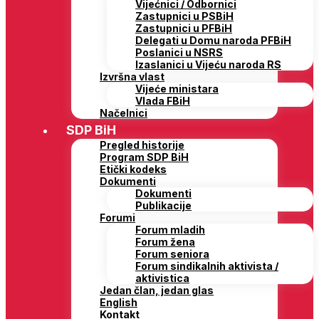
Vijećnici / Odbornici
Zastupnici u PSBiH
Zastupnici u PFBiH
Delegati u Domu naroda PFBiH
Poslanici u NSRS
Izaslanici u Vijeću naroda RS
Izvršna vlast
Vijeće ministara
Vlada FBiH
Načelnici
SDP BiH
Pregled historije
Program SDP BiH
Etički kodeks
Dokumenti
Dokumenti
Publikacije
Forumi
Forum mladih
Forum žena
Forum seniora
Forum sindikalnih aktivista /
aktivistica
Jedan član, jedan glas
English
Kontakt