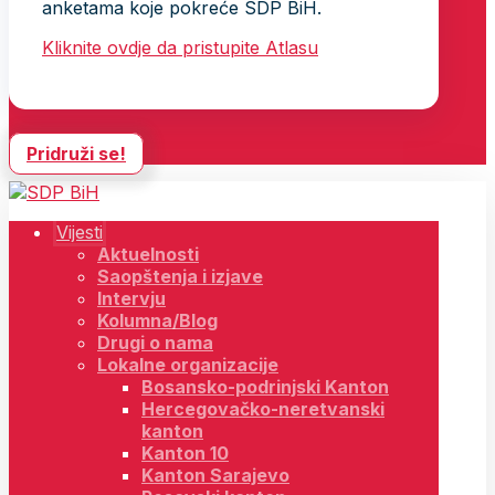
anketama koje pokreće SDP BiH.
Kliknite ovdje da pristupite Atlasu
Pridruži se!
Vijesti
Aktuelnosti
Saopštenja i izjave
Intervju
Kolumna/Blog
Drugi o nama
Lokalne organizacije
Bosansko-podrinjski Kanton
Hercegovačko-neretvanski
kanton
Kanton 10
Kanton Sarajevo