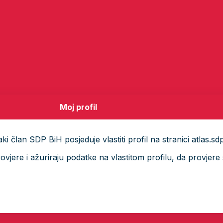
Moj profil
i član SDP BiH posjeduje vlastiti profil na stranici atlas.sd
ere i ažuriraju podatke na vlastitom profilu, da provjere s