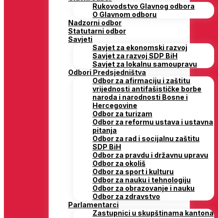
Rukovodstvo Glavnog odbora
O Glavnom odboru
Nadzorni odbor
Statutarni odbor
Savjeti
Savjet za ekonomski razvoj
Savjet za razvoj SDP BiH
Savjet za lokalnu samoupravu
Odbori Predsjedništva
Odbor za afirmaciju i zaštitu
vrijednosti antifašističke borbe
naroda i narodnosti Bosne i
Hercegovine
Odbor za turizam
Odbor za reformu ustava i ustavna
pitanja
Odbor za rad i socijalnu zaštitu
SDP BiH
Odbor za pravdu i državnu upravu
Odbor za okoliš
Odbor za sport i kulturu
Odbor za nauku i tehnologiju
Odbor za obrazovanje i nauku
Odbor za zdravstvo
Parlamentarci
Zastupnici u skupštinama kantona