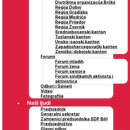
Distriktna organizacija Brčko
Regija Doboj
Regija Gradiška
Regija Modriča
Regija Prijedor
Regija Zvornik
Srednjobosanski kanton
Tuzlanski kanton
Unsko-sanski kanton
Zapadnohercegovački kanton
Zeničko-dobojski kanton
Forumi
Forum mladih
Forum žena
Forum seniora
Forum sindikalnih aktivista i
aktivistica
Odbori i Savjeti
Video
Fotografije
Naši ljudi
Predsjednik
Generalni sekretar
Zamjenici predsjednika SDP BiH
Predsjedništvo
Glavni odbor