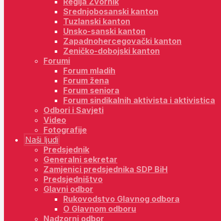
Regija Zvornik
Srednjobosanski kanton
Tuzlanski kanton
Unsko-sanski kanton
Zapadnohercegovački kanton
Zeničko-dobojski kanton
Forumi
Forum mladih
Forum žena
Forum seniora
Forum sindikalnih aktivista i aktivistica
Odbori i Savjeti
Video
Fotografije
Naši ljudi
Predsjednik
Generalni sekretar
Zamjenici predsjednika SDP BiH
Predsjedništvo
Glavni odbor
Rukovodstvo Glavnog odbora
O Glavnom odboru
Nadzorni odbor