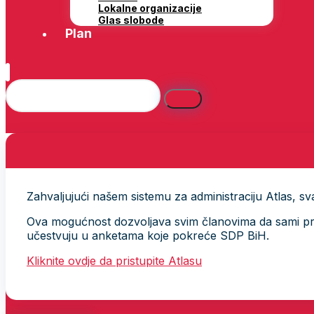
Lokalne organizacije
Glas slobode
Plan
Zahvaljujući našem sistemu za administraciju Atlas, svak
Ova mogućnost dozvoljava svim članovima da sami provj
učestvuju u anketama koje pokreće SDP BiH.
Kliknite ovdje da pristupite Atlasu