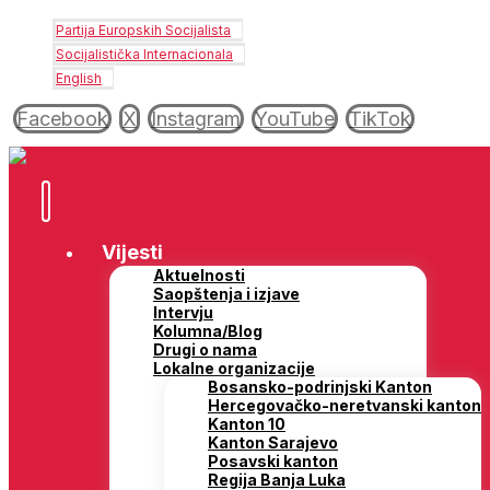
Partija Europskih Socijalista
Socijalistička Internacionala
English
Facebook
X
Instagram
YouTube
TikTok
Vijesti
Aktuelnosti
Saopštenja i izjave
Intervju
Kolumna/Blog
Drugi o nama
Lokalne organizacije
Bosansko-podrinjski Kanton
Hercegovačko-neretvanski kanton
Kanton 10
Kanton Sarajevo
Posavski kanton
Regija Banja Luka