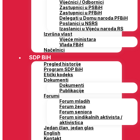
Vijećnici / Odbornici
Zastupnici u PSBiH
Zastupnici u PFBiH
Delegati u Domu naroda PFBiH
Poslanici u NSRS
Izaslanici u Vijeću naroda RS
Izvršna vlast
Vijeće ministara
Vlada FBiH
Načelnici
SDP BiH
Pregled historije
Program SDP BiH
Etički kodeks
Dokumenti
Dokumenti
Publikacije
Forumi
Forum mladih
Forum žena
Forum seniora
Forum sindikalnih aktivista /
aktivistica
Jedan član, jedan glas
English
Kontakt