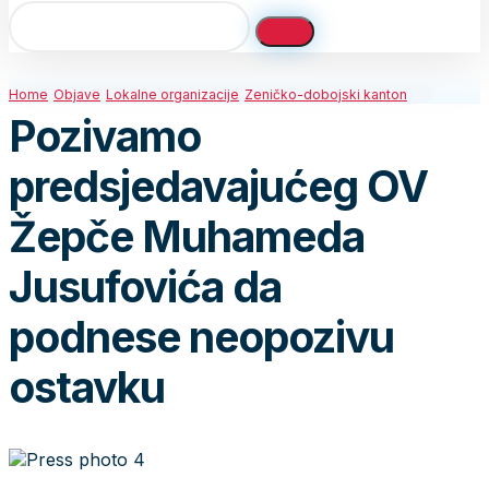
Home
Objave
Lokalne organizacije
Zeničko-dobojski kanton
Pozivamo
predsjedavajućeg OV
Žepče Muhameda
Jusufovića da
podnese neopozivu
ostavku