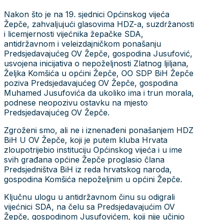
Nakon što je na 19. sjednici Općinskog vijeća
Žepče, zahvaljujući glasovima HDZ-a, suzdržanosti
i licemjernosti vijećnika žepačke SDA,
antidržavnom i veleizdajničkom ponašanju
Predsjedavajućeg OV Žepče, gospodina Jusufović,
usvojena inicijativa o nepoželjnosti Zlatnog ljiljana,
Željka Komšića u općini Žepče, OO SDP BiH Žepče
poziva Predsjedavajućeg OV Žepče, gospodina
Muhamed Jusufovića da ukoliko ima i trun morala,
podnese neopozivu ostavku na mjesto
Predsjedavajućeg OV Žepče.
Zgroženi smo, ali ne i iznenađeni ponašanjem HDZ
BiH U OV Žepče, koji je putem kluba Hrvata
zloupotrijebio instituciju Općinskog vijeća i u ime
svih građana općine Žepče proglasio člana
Predsjedništva BiH iz reda hrvatskog naroda,
gospodina Komšića nepoželjnim u općini Žepče.
Ključnu ulogu u antidržavnom činu su odigrali
vijećnici SDA, na čelu sa Predsjedavajućim OV
Žepče, gospodinom Jusufovićem, koji nije učinio