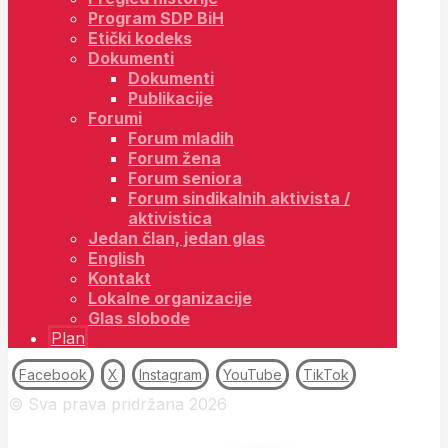
Program SDP BiH
Etički kodeks
Dokumenti
Dokumenti
Publikacije
Forumi
Forum mladih
Forum žena
Forum seniora
Forum sindikalnih aktivista /
aktivistica
Jedan član, jedan glas
English
Kontakt
Lokalne organizacije
Glas slobode
Plan
Facebook
X
Instagram
YouTube
TikTok
© Sva prava pridržana 2026