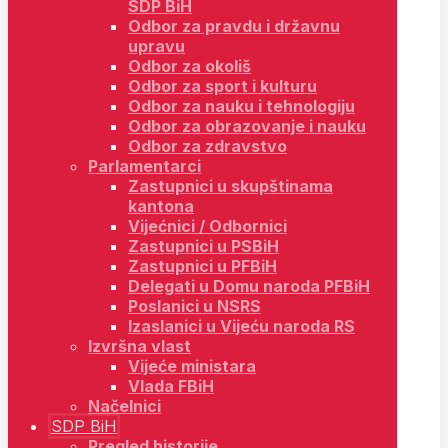
SDP BiH
Odbor za pravdu i državnu
upravu
Odbor za okoliš
Odbor za sport i kulturu
Odbor za nauku i tehnologiju
Odbor za obrazovanje i nauku
Odbor za zdravstvo
Parlamentarci
Zastupnici u skupštinama
kantona
Vijećnici / Odbornici
Zastupnici u PSBiH
Zastupnici u PFBiH
Delegati u Domu naroda PFBiH
Poslanici u NSRS
Izaslanici u Vijeću naroda RS
Izvršna vlast
Vijeće ministara
Vlada FBiH
Načelnici
SDP BiH
Pregled historije