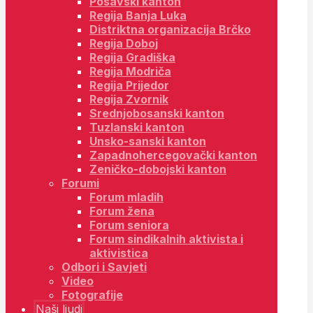
Posavski kanton
Regija Banja Luka
Distriktna organizacija Brčko
Regija Doboj
Regija Gradiška
Regija Modriča
Regija Prijedor
Regija Zvornik
Srednjobosanski kanton
Tuzlanski kanton
Unsko-sanski kanton
Zapadnohercegovački kanton
Zeničko-dobojski kanton
Forumi
Forum mladih
Forum žena
Forum seniora
Forum sindikalnih aktivista i
aktivistica
Odbori i Savjeti
Video
Fotografije
Naši ljudi