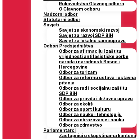
Rukovodstvo Glavnog odbora
O Glavnom odboru
Nadzorni odbor
Statutarni odbor
Savjeti
Savjet za ekonomski razvoj
Savjet za razvoj SDP BiH
Savjet za lokalnu samoupravu
Odbori Predsjedništva
Odbor za afirmaciju i zaštitu
vrijednosti antifašističke borbe
naroda i narodnosti Bosne i
Hercegovine
Odbor za turizam
Odbor za reformu ustava i ustavna
pitanja
Odbor za rad i socijalnu zaštitu
SDP BiH
Odbor za pravdu i državnu upravu
Odbor za okoliš
Odbor za sport i kulturu
Odbor za nauku i tehnologiju
Odbor za obrazovanje i nauku
Odbor za zdravstvo
Parlamentarci
Zastupnici u skupštinama kantona