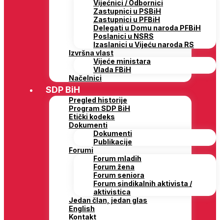
Vijećnici / Odbornici
Zastupnici u PSBiH
Zastupnici u PFBiH
Delegati u Domu naroda PFBiH
Poslanici u NSRS
Izaslanici u Vijeću naroda RS
Izvršna vlast
Vijeće ministara
Vlada FBiH
Načelnici
SDP BiH
Pregled historije
Program SDP BiH
Etički kodeks
Dokumenti
Dokumenti
Publikacije
Forumi
Forum mladih
Forum žena
Forum seniora
Forum sindikalnih aktivista /
aktivistica
Jedan član, jedan glas
English
Kontakt