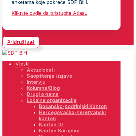
anketama koje pokreće SDP BiH.
Kliknite ovdje da pristupite Atlasu
Pridruži se!
Vijesti
Aktuelnosti
Saopštenja i izjave
Intervju
Kolumna/Blog
Drugi o nama
Lokalne organizacije
Bosansko-podrinjski Kanton
Hercegovačko-neretvanski
kanton
Kanton 10
Kanton Sarajevo