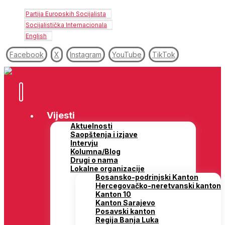
Partija Europskih Socijalista
Socijalistička Internacionala
English
Facebook
X
Instagram
YouTube
TikTok
Vijesti
Aktuelnosti
Saopštenja i izjave
Intervju
Kolumna/Blog
Drugi o nama
Lokalne organizacije
Bosansko-podrinjski Kanton
Hercegovačko-neretvanski kanton
Kanton 10
Kanton Sarajevo
Posavski kanton
Regija Banja Luka