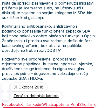
ništa da spriječi izjašnjavanje o pomenutoj inicijativi,
pri čemu je licemjerno šutio, ne učestvujući u
diskusiji te zajedno sa svojim kolegama iz SDA bio
suzdržan kod glasanja.
Kontinuirano antibosansko, antidržavno i
podaničko ponašanje funkcionera žepačke SDA,
koji zbog nekoliko dobro plaćenih funkcija u Općini
Žepče izdaju i prodaju sve redom je došlo do faze
kada svaki građanin, bez obzira na političko
opredjeljenje treba reći „DOSTA“
Pozivamo sve progresivne, probosanski
orjentisane pojedince, kulturne, sportske, vjerske,
društvene i druge instance da dignu svoj glas
protiv još jedne – dogovorene veleizdaje u režiji
žepačke SDA i HDZ-a.
31 Oktobra 2018
Zeničko-dobojski kanton
Facebook
X
Linkedin
Whatsapp
Email
Print
Shortlink