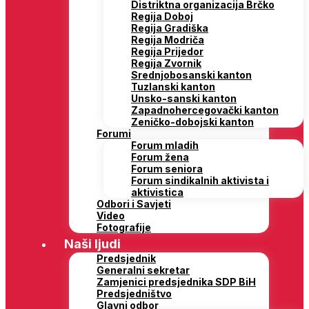
Distriktna organizacija Brčko
Regija Doboj
Regija Gradiška
Regija Modriča
Regija Prijedor
Regija Zvornik
Srednjobosanski kanton
Tuzlanski kanton
Unsko-sanski kanton
Zapadnohercegovački kanton
Zeničko-dobojski kanton
Forumi
Forum mladih
Forum žena
Forum seniora
Forum sindikalnih aktivista i
aktivistica
Odbori i Savjeti
Video
Fotografije
Naši ljudi
Predsjednik
Generalni sekretar
Zamjenici predsjednika SDP BiH
Predsjedništvo
Glavni odbor