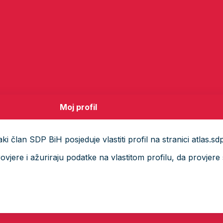
Moj profil
i član SDP BiH posjeduje vlastiti profil na stranici atlas.sd
ere i ažuriraju podatke na vlastitom profilu, da provjere s