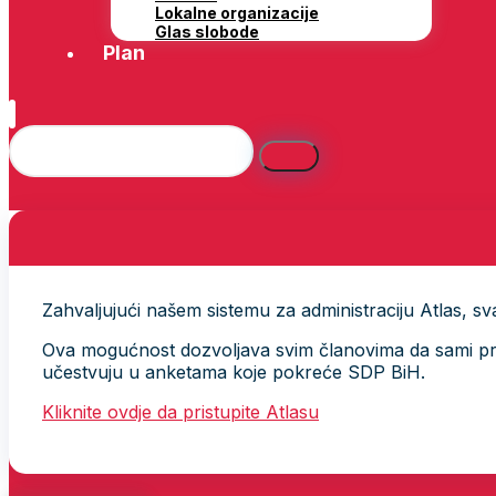
Lokalne organizacije
Glas slobode
Plan
Zahvaljujući našem sistemu za administraciju Atlas, svak
Ova mogućnost dozvoljava svim članovima da sami provj
učestvuju u anketama koje pokreće SDP BiH.
Kliknite ovdje da pristupite Atlasu