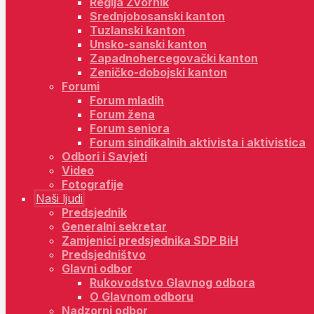
Regija Zvornik
Srednjobosanski kanton
Tuzlanski kanton
Unsko-sanski kanton
Zapadnohercegovački kanton
Zeničko-dobojski kanton
Forumi
Forum mladih
Forum žena
Forum seniora
Forum sindikalnih aktivista i aktivistica
Odbori i Savjeti
Video
Fotografije
Naši ljudi
Predsjednik
Generalni sekretar
Zamjenici predsjednika SDP BiH
Predsjedništvo
Glavni odbor
Rukovodstvo Glavnog odbora
O Glavnom odboru
Nadzorni odbor