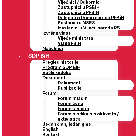
Vijećnici / Odbornici
Zastupnici u PSBiH
Zastupnici u PFBiH
Delegati u Domu naroda PFBiH
Poslanici u NSRS
Izaslanici u Vijeću naroda RS
Izvršna vlast
Vijeće ministara
Vlada FBiH
Načelnici
SDP BiH
Pregled historije
Program SDP BiH
Etički kodeks
Dokumenti
Dokumenti
Publikacije
Forumi
Forum mladih
Forum žena
Forum seniora
Forum sindikalnih aktivista /
aktivistica
Jedan član, jedan glas
English
Kontakt