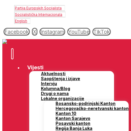
Partija Europskih Socijalista
Socijalistička Internacionala
English
Facebook
X
Instagram
YouTube
TikTok
Vijesti
Aktuelnosti
Saopštenja i izjave
Intervju
Kolumna/Blog
Drugi o nama
Lokalne organizacije
Bosansko-podrinjski Kanton
Hercegovačko-neretvanski kanton
Kanton 10
Kanton Sarajevo
Posavski kanton
Regija Banja Luka