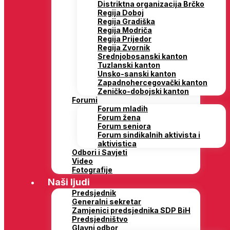
Distriktna organizacija Brčko
Regija Doboj
Regija Gradiška
Regija Modriča
Regija Prijedor
Regija Zvornik
Srednjobosanski kanton
Tuzlanski kanton
Unsko-sanski kanton
Zapadnohercegovački kanton
Zeničko-dobojski kanton
Forumi
Forum mladih
Forum žena
Forum seniora
Forum sindikalnih aktivista i
aktivistica
Odbori i Savjeti
Video
Fotografije
Naši ljudi
Predsjednik
Generalni sekretar
Zamjenici predsjednika SDP BiH
Predsjedništvo
Glavni odbor