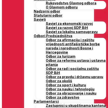
Rukovodstvo Glavnog odbora
O Glavnom odboru
Nadzorni odbor
Statutarni odbor
Savjeti
Savjet za ekonomski razvoj
Savjet za razvoj SDP BiH
Savjet za lokalnu samoupravu
Odbori Predsjedništva
Odbor za afirmaciju i zaštitu
vrijednosti antifašističke borbe
naroda i narodnosti Bosne i
Hercegovine
Odbor za turizam
Odbor za reformu ustava i ustavna
pitanja
Odbor za rad i socijalnu zaštitu
SDP BiH
Odbor za pravdu i državnu upravu
Odbor za okoliš
Odbor za sport i kulturu
Odbor za nauku i tehnologiju
Odbor za obrazovanje i nauku
Odbor za zdravstvo
Parlamentarci
Zastupnici u skupštinama kantona