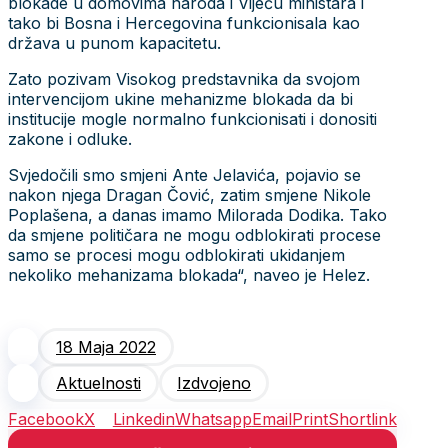
blokade u domovima naroda i Vijeću ministara i
tako bi Bosna i Hercegovina funkcionisala kao
država u punom kapacitetu.
Zato pozivam Visokog predstavnika da svojom
intervencijom ukine mehanizme blokada da bi
institucije mogle normalno funkcionisati i donositi
zakone i odluke.
Svjedočili smo smjeni Ante Jelavića, pojavio se
nakon njega Dragan Čović, zatim smjene Nikole
Poplašena, a danas imamo Milorada Dodika. Tako
da smjene političara ne mogu odblokirati procese
samo se procesi mogu odblokirati ukidanjem
nekoliko mehanizama blokada“, naveo je Helez.
18 Maja 2022
Aktuelnosti
Izdvojeno
Facebook
X
Linkedin
Whatsapp
Email
Print
Shortlink