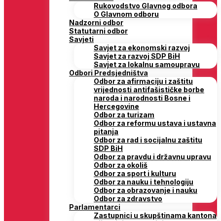
Rukovodstvo Glavnog odbora
O Glavnom odboru
Nadzorni odbor
Statutarni odbor
Savjeti
Savjet za ekonomski razvoj
Savjet za razvoj SDP BiH
Savjet za lokalnu samoupravu
Odbori Predsjedništva
Odbor za afirmaciju i zaštitu
vrijednosti antifašističke borbe
naroda i narodnosti Bosne i
Hercegovine
Odbor za turizam
Odbor za reformu ustava i ustavna
pitanja
Odbor za rad i socijalnu zaštitu
SDP BiH
Odbor za pravdu i državnu upravu
Odbor za okoliš
Odbor za sport i kulturu
Odbor za nauku i tehnologiju
Odbor za obrazovanje i nauku
Odbor za zdravstvo
Parlamentarci
Zastupnici u skupštinama kantona