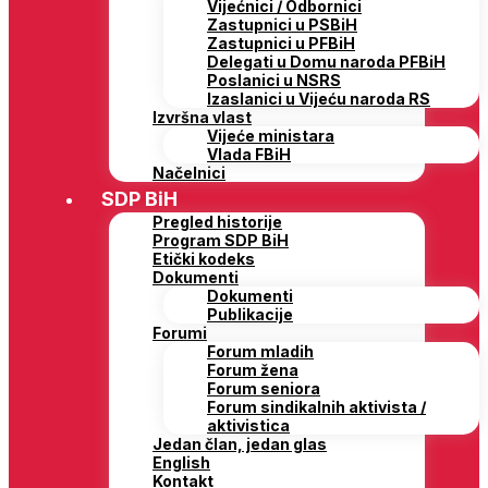
Vijećnici / Odbornici
Zastupnici u PSBiH
Zastupnici u PFBiH
Delegati u Domu naroda PFBiH
Poslanici u NSRS
Izaslanici u Vijeću naroda RS
Izvršna vlast
Vijeće ministara
Vlada FBiH
Načelnici
SDP BiH
Pregled historije
Program SDP BiH
Etički kodeks
Dokumenti
Dokumenti
Publikacije
Forumi
Forum mladih
Forum žena
Forum seniora
Forum sindikalnih aktivista /
aktivistica
Jedan član, jedan glas
English
Kontakt