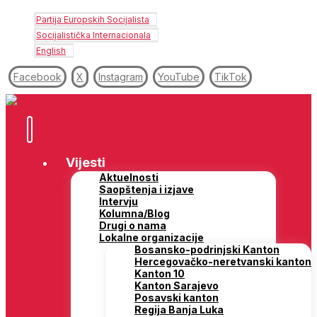
Partija Europskih Socijalista
Socijalistička Internacionala
English
Facebook
X
Instagram
YouTube
TikTok
Vijesti
Aktuelnosti
Saopštenja i izjave
Intervju
Kolumna/Blog
Drugi o nama
Lokalne organizacije
Bosansko-podrinjski Kanton
Hercegovačko-neretvanski kanton
Kanton 10
Kanton Sarajevo
Posavski kanton
Regija Banja Luka