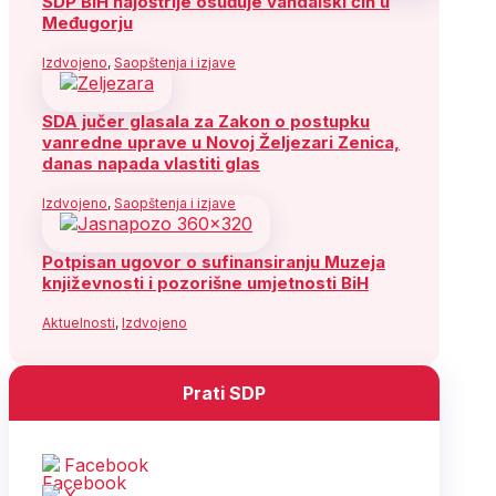
SDP BiH najoštrije osuđuje vandalski čin u
Međugorju
Izdvojeno
,
Saopštenja i izjave
SDA jučer glasala za Zakon o postupku
vanredne uprave u Novoj Željezari Zenica,
danas napada vlastiti glas
Izdvojeno
,
Saopštenja i izjave
Potpisan ugovor o sufinansiranju Muzeja
književnosti i pozorišne umjetnosti BiH
Aktuelnosti
,
Izdvojeno
Prati SDP
Facebook
X