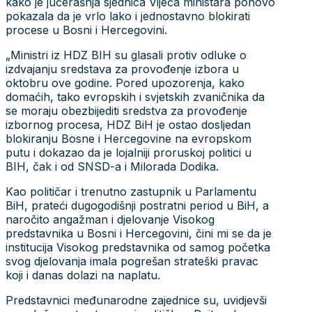
kako je jučerašnja sjednica Vijeća ministara ponovo
pokazala da je vrlo lako i jednostavno blokirati
procese u Bosni i Hercegovini.
„Ministri iz HDZ BIH su glasali protiv odluke o
izdvajanju sredstava za provođenje izbora u
oktobru ove godine. Pored upozorenja, kako
domaćih, tako evropskih i svjetskih zvaničnika da
se moraju obezbijediti sredstva za provođenje
izbornog procesa, HDZ BiH je ostao dosljedan
blokiranju Bosne i Hercegovine na evropskom
putu i dokazao da je lojalniji proruskoj politici u
BIH, čak i od SNSD-a i Milorada Dodika.
Kao političar i trenutno zastupnik u Parlamentu
BiH, prateći dugogodišnji postratni period u BiH, a
naročito angažman i djelovanje Visokog
predstavnika u Bosni i Hercegovini, čini mi se da je
institucija Visokog predstavnika od samog početka
svog djelovanja imala pogrešan strateški pravac
koji i danas dolazi na naplatu.
Predstavnici međunarodne zajednice su, uvidjevši