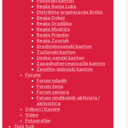
Posavski kanton
Regija Banja Luka
Distriktna organizacija Brčko
Regija Doboj
Regija Gradiška
Regija Modriča
Regija Prijedor
Regija Zvornik
Srednjobosanski kanton
Tuzlanski kanton
Unsko-sanski kanton
Zapadnohercegovački kanton
Zeničko-dobojski kanton
Forumi
Forum mladih
Forum žena
Forum seniora
Forum sindikalnih aktivista i
aktivistica
Odbori i Savjeti
Video
Fotografije
Naši ljudi