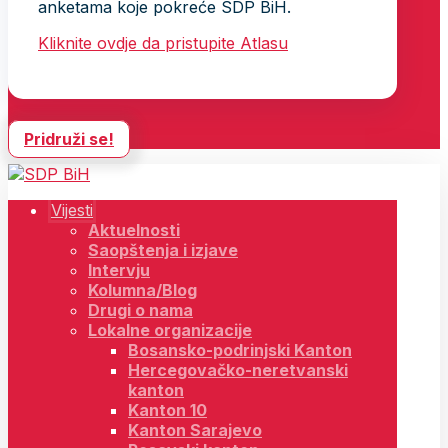
anketama koje pokreće SDP BiH.
Kliknite ovdje da pristupite Atlasu
Pridruži se!
Vijesti
Aktuelnosti
Saopštenja i izjave
Intervju
Kolumna/Blog
Drugi o nama
Lokalne organizacije
Bosansko-podrinjski Kanton
Hercegovačko-neretvanski
kanton
Kanton 10
Kanton Sarajevo