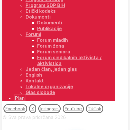
Program SDP BiH
Etički kodeks
Dokumenti
Dokumenti
Publikacije
Forumi
Forum mladih
Forum žena
Forum seniora
Forum sindikalnih aktivista /
aktivistica
Jedan član, jedan glas
English
Kontakt
Lokalne organizacije
Glas slobode
Plan
Facebook
X
Instagram
YouTube
TikTok
© Sva prava pridržana 2026