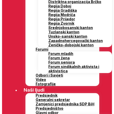
Distriktna organizacija Brčko
Regija Doboj
Regija Gradiška
Regija Modriča
Regija Prijedor
Regija Zvornik
Srednjobosanski kanton
Tuzlanski kanton
Unsko-sanski kanton
Zapadnohercegovački kanton
Zeničko-dobojski kanton
Forumi
Forum mladih
Forum žena
Forum seniora
Forum sindikalnih aktivista i
aktivistica
Odbori i Savjeti
Video
Fotografije
Naši ljudi
Predsjednik
Generalni sekretar
Zamjenici predsjednika SDP BiH
Predsjedništvo
Glavni odbor