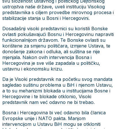
svu složenost ustavnog i političkog Dejtonskog
ustrojstva naše države, uveli instituciju Visokog
predstavnika s ciljem provedbe mirovnog procesa i
stabilizacije stanja u Bosni i Hercegovini.
Dosadašnji visoki predstavnici su koristili Bonske
ovlasti pokušavajući Bosnu i Hercegovinu napraviti
funkcionalnijom državom. Te Bonske ovlasti su
korištene za smjenu političara, izmjene Ustava, te
donošenje zakona i odluka, ali suština se nije
mjenjala. Nakon ovih intervencija Bosna i
Hercegovina je sve više zapadala u političku,
ustavnu i ekonomsku krizu.
Da je Visoki predstavnik na početku svog mandata
sagledao suštinu problema u BiH i njenom Ustavu,
a to su mehanizmi blokada u institucijama Bosne i
Hercegovine i te blokade otklonio, Visoki
predstavnik nam već odavno ne bi trebao.
Bosna i Hercegovina bi već odavno bila članica
Evropske unije i NATO pakta. Manjom
intervencijom u Ustavu BiH mogu se otkloniti