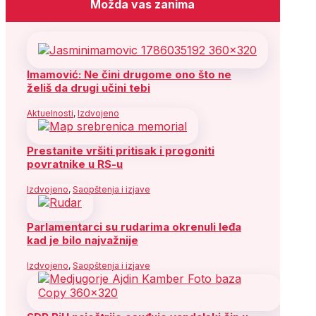
Možda vas zanima
Imamović: Ne čini drugome ono što ne
želiš da drugi učini tebi
Aktuelnosti
,
Izdvojeno
Prestanite vršiti pritisak i progoniti
povratnike u RS-u
Izdvojeno
,
Saopštenja i izjave
Parlamentarci su rudarima okrenuli leđa
kad je bilo najvažnije
Izdvojeno
,
Saopštenja i izjave