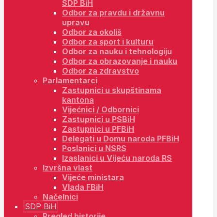
SDP BiH
Odbor za pravdu i državnu
upravu
Odbor za okoliš
Odbor za sport i kulturu
Odbor za nauku i tehnologiju
Odbor za obrazovanje i nauku
Odbor za zdravstvo
Parlamentarci
Zastupnici u skupštinama
kantona
Vijećnici / Odbornici
Zastupnici u PSBiH
Zastupnici u PFBiH
Delegati u Domu naroda PFBiH
Poslanici u NSRS
Izaslanici u Vijeću naroda RS
Izvršna vlast
Vijeće ministara
Vlada FBiH
Načelnici
SDP BiH
Pregled historije