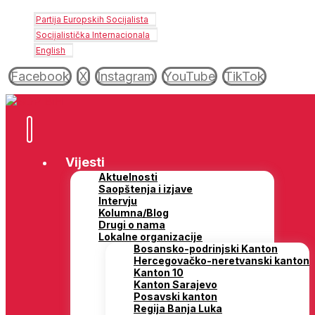
Partija Europskih Socijalista
Socijalistička Internacionala
English
Facebook
X
Instagram
YouTube
TikTok
Vijesti
Aktuelnosti
Saopštenja i izjave
Intervju
Kolumna/Blog
Drugi o nama
Lokalne organizacije
Bosansko-podrinjski Kanton
Hercegovačko-neretvanski kanton
Kanton 10
Kanton Sarajevo
Posavski kanton
Regija Banja Luka