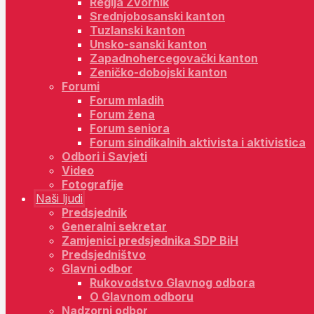
Regija Zvornik
Srednjobosanski kanton
Tuzlanski kanton
Unsko-sanski kanton
Zapadnohercegovački kanton
Zeničko-dobojski kanton
Forumi
Forum mladih
Forum žena
Forum seniora
Forum sindikalnih aktivista i aktivistica
Odbori i Savjeti
Video
Fotografije
Naši ljudi
Predsjednik
Generalni sekretar
Zamjenici predsjednika SDP BiH
Predsjedništvo
Glavni odbor
Rukovodstvo Glavnog odbora
O Glavnom odboru
Nadzorni odbor