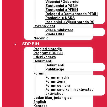
Vijećnici / Odbornici
Zastupnici u PSBiH
Zastupnici u PFBiH
Delegati u Domu naroda PFBiH
Poslanici u NSRS
Izaslanici u Vijeću naroda RS
Izvršna vlast
Vijeće ministara
Vlada FBiH
Načelnici
SDP BiH
Pregled historije
Program SDP BiH
Etički kodeks
Dokumenti
Dokumenti
Publikacije
Forumi
Forum mladih
Forum žena
Forum seniora
Forum sindikalnih aktivista /
aktivistica
Jedan član, jedan glas
English
Kontakt