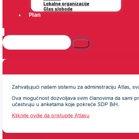
Lokalne organizacije
Glas slobode
Plan
Zahvaljujući našem sistemu za administraciju Atlas, svak
Ova mogućnost dozvoljava svim članovima da sami provj
učestvuju u anketama koje pokreće SDP BiH.
Kliknite ovdje da pristupite Atlasu