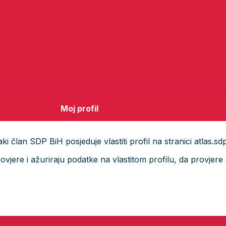
Moj profil
i član SDP BiH posjeduje vlastiti profil na stranici atlas.sd
ere i ažuriraju podatke na vlastitom profilu, da provjere s