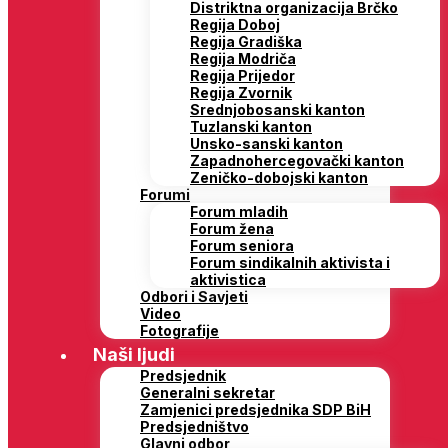
Distriktna organizacija Brčko
Regija Doboj
Regija Gradiška
Regija Modriča
Regija Prijedor
Regija Zvornik
Srednjobosanski kanton
Tuzlanski kanton
Unsko-sanski kanton
Zapadnohercegovački kanton
Zeničko-dobojski kanton
Forumi
Forum mladih
Forum žena
Forum seniora
Forum sindikalnih aktivista i
aktivistica
Odbori i Savjeti
Video
Fotografije
Naši ljudi
Predsjednik
Generalni sekretar
Zamjenici predsjednika SDP BiH
Predsjedništvo
Glavni odbor