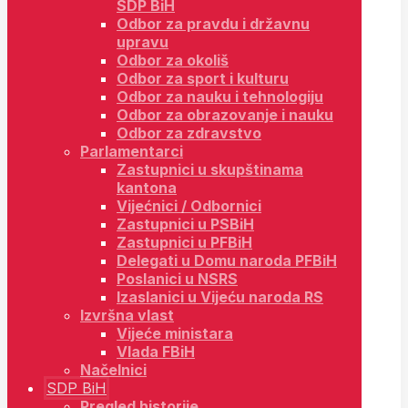
SDP BiH
Odbor za pravdu i državnu
upravu
Odbor za okoliš
Odbor za sport i kulturu
Odbor za nauku i tehnologiju
Odbor za obrazovanje i nauku
Odbor za zdravstvo
Parlamentarci
Zastupnici u skupštinama
kantona
Vijećnici / Odbornici
Zastupnici u PSBiH
Zastupnici u PFBiH
Delegati u Domu naroda PFBiH
Poslanici u NSRS
Izaslanici u Vijeću naroda RS
Izvršna vlast
Vijeće ministara
Vlada FBiH
Načelnici
SDP BiH
Pregled historije