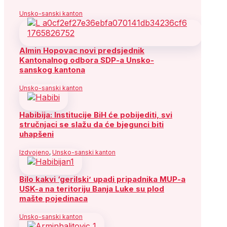
Unsko-sanski kanton
Almin Hopovac novi predsjednik
Kantonalnog odbora SDP-a Unsko-
sanskog kantona
Unsko-sanski kanton
Habibija: Institucije BiH će pobijediti, svi
stručnjaci se slažu da će bjegunci biti
uhapšeni
Izdvojeno
,
Unsko-sanski kanton
Bilo kakvi ‘gerilski’ upadi pripadnika MUP-a
USK-a na teritoriju Banja Luke su plod
mašte pojedinaca
Unsko-sanski kanton