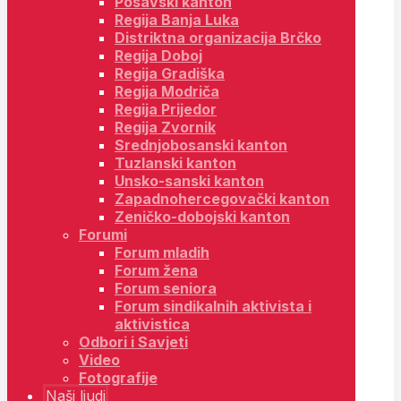
Posavski kanton
Regija Banja Luka
Distriktna organizacija Brčko
Regija Doboj
Regija Gradiška
Regija Modriča
Regija Prijedor
Regija Zvornik
Srednjobosanski kanton
Tuzlanski kanton
Unsko-sanski kanton
Zapadnohercegovački kanton
Zeničko-dobojski kanton
Forumi
Forum mladih
Forum žena
Forum seniora
Forum sindikalnih aktivista i
aktivistica
Odbori i Savjeti
Video
Fotografije
Naši ljudi