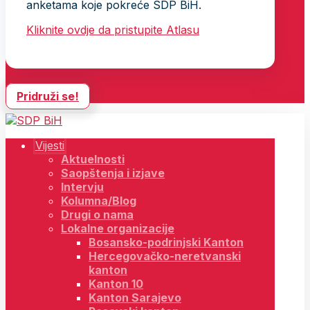
anketama koje pokreće SDP BiH.
Kliknite ovdje da pristupite Atlasu
Pridruži se!
Vijesti
Aktuelnosti
Saopštenja i izjave
Intervju
Kolumna/Blog
Drugi o nama
Lokalne organizacije
Bosansko-podrinjski Kanton
Hercegovačko-neretvanski
kanton
Kanton 10
Kanton Sarajevo