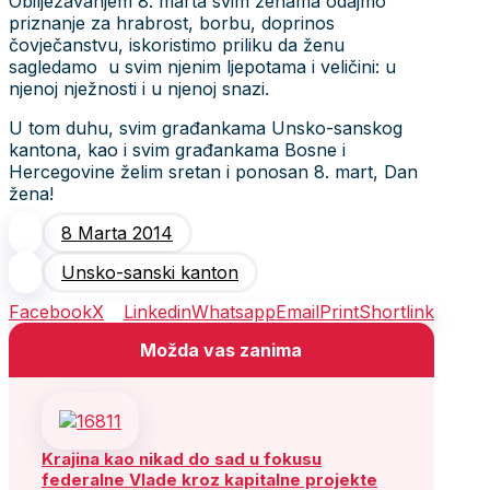
Obilježavanjem 8. marta svim ženama odajmo
priznanje za hrabrost, borbu, doprinos
čovječanstvu, iskoristimo priliku da ženu
sagledamo u svim njenim ljepotama i veličini: u
njenoj nježnosti i u njenoj snazi.
U tom duhu, svim građankama Unsko-sanskog
kantona, kao i svim građankama Bosne i
Hercegovine želim sretan i ponosan 8. mart, Dan
žena!
8 Marta 2014
Unsko-sanski kanton
Facebook
X
Linkedin
Whatsapp
Email
Print
Shortlink
Možda vas zanima
Krajina kao nikad do sad u fokusu
federalne Vlade kroz kapitalne projekte