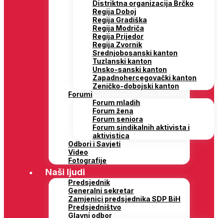
Distriktna organizacija Brčko
Regija Doboj
Regija Gradiška
Regija Modriča
Regija Prijedor
Regija Zvornik
Srednjobosanski kanton
Tuzlanski kanton
Unsko-sanski kanton
Zapadnohercegovački kanton
Zeničko-dobojski kanton
Forumi
Forum mladih
Forum žena
Forum seniora
Forum sindikalnih aktivista i
aktivistica
Odbori i Savjeti
Video
Fotografije
Naši ljudi
Predsjednik
Generalni sekretar
Zamjenici predsjednika SDP BiH
Predsjedništvo
Glavni odbor