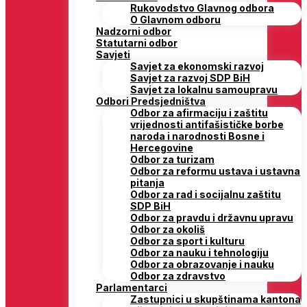
Rukovodstvo Glavnog odbora
O Glavnom odboru
Nadzorni odbor
Statutarni odbor
Savjeti
Savjet za ekonomski razvoj
Savjet za razvoj SDP BiH
Savjet za lokalnu samoupravu
Odbori Predsjedništva
Odbor za afirmaciju i zaštitu
vrijednosti antifašističke borbe
naroda i narodnosti Bosne i
Hercegovine
Odbor za turizam
Odbor za reformu ustava i ustavna
pitanja
Odbor za rad i socijalnu zaštitu
SDP BiH
Odbor za pravdu i državnu upravu
Odbor za okoliš
Odbor za sport i kulturu
Odbor za nauku i tehnologiju
Odbor za obrazovanje i nauku
Odbor za zdravstvo
Parlamentarci
Zastupnici u skupštinama kantona