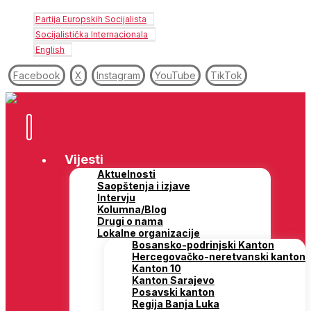
Partija Europskih Socijalista
Socijalistička Internacionala
English
Facebook
X
Instagram
YouTube
TikTok
Vijesti
Aktuelnosti
Saopštenja i izjave
Intervju
Kolumna/Blog
Drugi o nama
Lokalne organizacije
Bosansko-podrinjski Kanton
Hercegovačko-neretvanski kanton
Kanton 10
Kanton Sarajevo
Posavski kanton
Regija Banja Luka