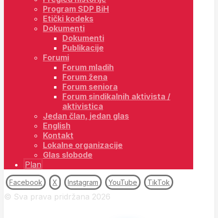
Program SDP BiH
Etički kodeks
Dokumenti
Dokumenti
Publikacije
Forumi
Forum mladih
Forum žena
Forum seniora
Forum sindikalnih aktivista /
aktivistica
Jedan član, jedan glas
English
Kontakt
Lokalne organizacije
Glas slobode
Plan
Facebook
X
Instagram
YouTube
TikTok
© Sva prava pridržana 2026