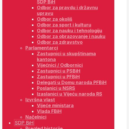
SDP BiH
Odbor za pravdu i državnu
upravu
Odbor za okoliš
Odbor za sport i kulturu
Odbor za nauku i tehnologiju
Odbor za obrazovanje i nauku
Odbor za zdravstvo
Parlamentarci
Zastupnici u skupštinama
kantona
Vijećnici / Odbornici
Zastupnici u PSBiH
Zastupnici u PFBiH
Delegati u Domu naroda PFBiH
Poslanici u NSRS
Izaslanici u Vijeću naroda RS
Izvršna vlast
Vijeće ministara
Vlada FBiH
Načelnici
SDP BiH
Pregled historije