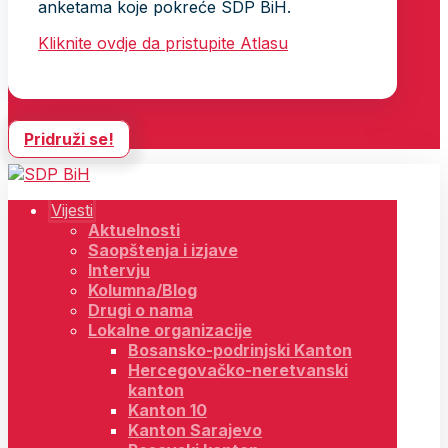
anketama koje pokreće SDP BiH.
Kliknite ovdje da pristupite Atlasu
Pridruži se!
Vijesti
Aktuelnosti
Saopštenja i izjave
Intervju
Kolumna/Blog
Drugi o nama
Lokalne organizacije
Bosansko-podrinjski Kanton
Hercegovačko-neretvanski
kanton
Kanton 10
Kanton Sarajevo