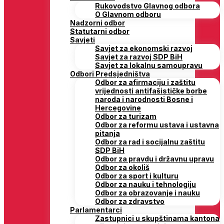
Rukovodstvo Glavnog odbora
O Glavnom odboru
Nadzorni odbor
Statutarni odbor
Savjeti
Savjet za ekonomski razvoj
Savjet za razvoj SDP BiH
Savjet za lokalnu samoupravu
Odbori Predsjedništva
Odbor za afirmaciju i zaštitu
vrijednosti antifašističke borbe
naroda i narodnosti Bosne i
Hercegovine
Odbor za turizam
Odbor za reformu ustava i ustavna
pitanja
Odbor za rad i socijalnu zaštitu
SDP BiH
Odbor za pravdu i državnu upravu
Odbor za okoliš
Odbor za sport i kulturu
Odbor za nauku i tehnologiju
Odbor za obrazovanje i nauku
Odbor za zdravstvo
Parlamentarci
Zastupnici u skupštinama kantona