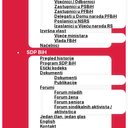
Vijećnici / Odbornici
Zastupnici u PSBiH
Zastupnici u PFBiH
Delegati u Domu naroda PFBiH
Poslanici u NSRS
Izaslanici u Vijeću naroda RS
Izvršna vlast
Vijeće ministara
Vlada FBiH
Načelnici
SDP BiH
Pregled historije
Program SDP BiH
Etički kodeks
Dokumenti
Dokumenti
Publikacije
Forumi
Forum mladih
Forum žena
Forum seniora
Forum sindikalnih aktivista /
aktivistica
Jedan član, jedan glas
English
Kontakt