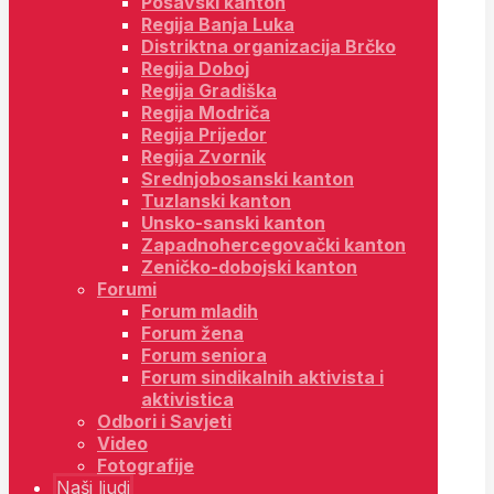
Posavski kanton
Regija Banja Luka
Distriktna organizacija Brčko
Regija Doboj
Regija Gradiška
Regija Modriča
Regija Prijedor
Regija Zvornik
Srednjobosanski kanton
Tuzlanski kanton
Unsko-sanski kanton
Zapadnohercegovački kanton
Zeničko-dobojski kanton
Forumi
Forum mladih
Forum žena
Forum seniora
Forum sindikalnih aktivista i
aktivistica
Odbori i Savjeti
Video
Fotografije
Naši ljudi