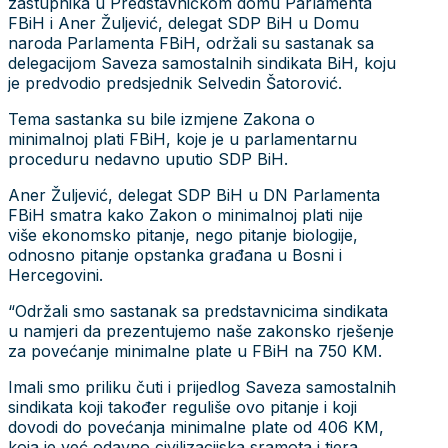
zastupnika u Predstavničkom domu Parlamenta
FBiH i Aner Žuljević, delegat SDP BiH u Domu
naroda Parlamenta FBiH, održali su sastanak sa
delegacijom Saveza samostalnih sindikata BiH, koju
je predvodio predsjednik Selvedin Šatorović.
Tema sastanka su bile izmjene Zakona o
minimalnoj plati FBiH, koje je u parlamentarnu
proceduru nedavno uputio SDP BiH.
Aner Žuljević, delegat SDP BiH u DN Parlamenta
FBiH smatra kako Zakon o minimalnoj plati nije
više ekonomsko pitanje, nego pitanje biologije,
odnosno pitanje opstanka građana u Bosni i
Hercegovini.
“Održali smo sastanak sa predstavnicima sindikata
u namjeri da prezentujemo naše zakonsko rješenje
za povećanje minimalne plate u FBiH na 750 KM.
Imali smo priliku čuti i prijedlog Saveza samostalnih
sindikata koji također reguliše ovo pitanje i koji
dovodi do povećanja minimalne plate od 406 KM,
koja je već odavno civilizacijska sramota i tjera