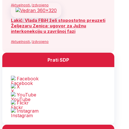
Aktuelnosti
,
Izdvojeno
Lakić: Vlada FBiH želi stopostotno preuzeti
Željezaru Zenica; ugovor za Južnu
interkonekciju u završnoj fazi
Aktuelnosti
,
Izdvojeno
Prati SDP
Facebook
X
YouTube
Flickr
Instagram