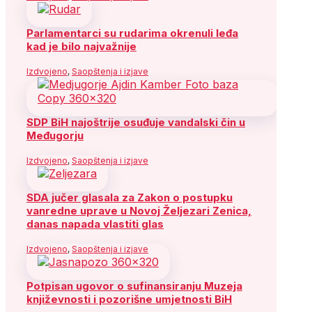
Parlamentarci su rudarima okrenuli leđa
kad je bilo najvažnije
Izdvojeno
,
Saopštenja i izjave
SDP BiH najoštrije osuđuje vandalski čin u
Međugorju
Izdvojeno
,
Saopštenja i izjave
SDA jučer glasala za Zakon o postupku
vanredne uprave u Novoj Željezari Zenica,
danas napada vlastiti glas
Izdvojeno
,
Saopštenja i izjave
Potpisan ugovor o sufinansiranju Muzeja
književnosti i pozorišne umjetnosti BiH