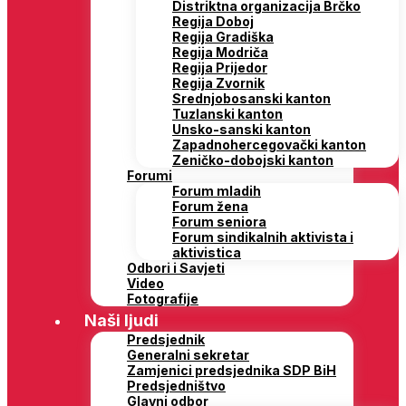
Distriktna organizacija Brčko
Regija Doboj
Regija Gradiška
Regija Modriča
Regija Prijedor
Regija Zvornik
Srednjobosanski kanton
Tuzlanski kanton
Unsko-sanski kanton
Zapadnohercegovački kanton
Zeničko-dobojski kanton
Forumi
Forum mladih
Forum žena
Forum seniora
Forum sindikalnih aktivista i
aktivistica
Odbori i Savjeti
Video
Fotografije
Naši ljudi
Predsjednik
Generalni sekretar
Zamjenici predsjednika SDP BiH
Predsjedništvo
Glavni odbor