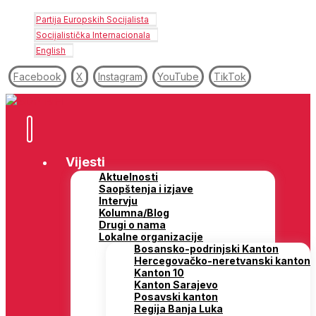
Partija Europskih Socijalista
Socijalistička Internacionala
English
Facebook
X
Instagram
YouTube
TikTok
Vijesti
Aktuelnosti
Saopštenja i izjave
Intervju
Kolumna/Blog
Drugi o nama
Lokalne organizacije
Bosansko-podrinjski Kanton
Hercegovačko-neretvanski kanton
Kanton 10
Kanton Sarajevo
Posavski kanton
Regija Banja Luka