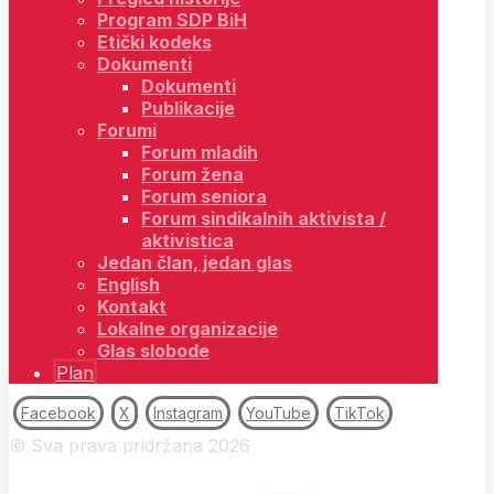
Program SDP BiH
Etički kodeks
Dokumenti
Dokumenti
Publikacije
Forumi
Forum mladih
Forum žena
Forum seniora
Forum sindikalnih aktivista /
aktivistica
Jedan član, jedan glas
English
Kontakt
Lokalne organizacije
Glas slobode
Plan
Facebook
X
Instagram
YouTube
TikTok
© Sva prava pridržana 2026