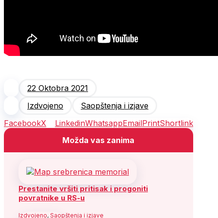
22 Oktobra 2021
Izdvojeno
Saopštenja i izjave
Facebook
X
Linkedin
Whatsapp
Email
Print
Shortlink
Možda vas zanima
Prestanite vršiti pritisak i progoniti
povratnike u RS-u
Izdvojeno
,
Saopštenja i izjave