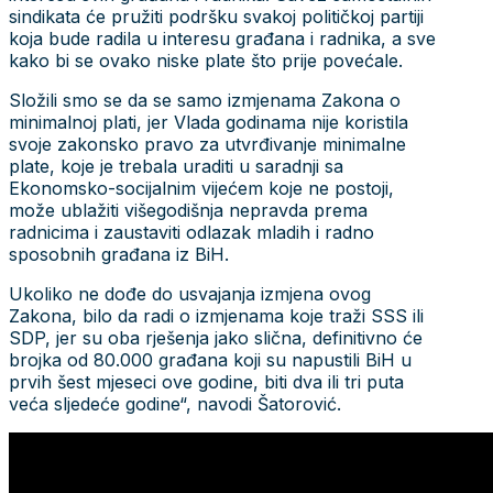
sindikata će pružiti podršku svakoj političkoj partiji
koja bude radila u interesu građana i radnika, a sve
kako bi se ovako niske plate što prije povećale.
Složili smo se da se samo izmjenama Zakona o
minimalnoj plati, jer Vlada godinama nije koristila
svoje zakonsko pravo za utvrđivanje minimalne
plate, koje je trebala uraditi u saradnji sa
Ekonomsko-socijalnim vijećem koje ne postoji,
može ublažiti višegodišnja nepravda prema
radnicima i zaustaviti odlazak mladih i radno
sposobnih građana iz BiH.
Ukoliko ne dođe do usvajanja izmjena ovog
Zakona, bilo da radi o izmjenama koje traži SSS ili
SDP, jer su oba rješenja jako slična, definitivno će
brojka od 80.000 građana koji su napustili BiH u
prvih šest mjeseci ove godine, biti dva ili tri puta
veća sljedeće godine“, navodi Šatorović.