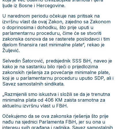
ljude iz Bosne i Hercegovine.
U narednom periodu očekuje nas pritisak na
izvršnu vlast da ovaj Zakon, zajedno sa Zakonom
o doprinosima i dohodku, što prije uputi u
parlamentarnu proceduru, čime će se stvoriti
zakonska osnova da se rasterete poslodavci i tim
dijelom finansira rast minimalne plate“, rekao je
Žuljević.
Selvedin Šatorović, predsjednik SSS BiH, naveo je
kako je na sastanku bilo riječi o prijedlozima
zakonskih rješenja za povećanje minimalne plate,
koji je u parlamentarnu proceduru uputio SDP, ali i
Savez samostalnih sindikata.
„Razmijenili smo iskustva i složili se da je trenutna
minimalna plata od 406 KM zaista sramotna za
aktuelnu izvršnu vlast u FBiH.
Očekujemo da se ova zakonska rješenja što prije
nađu na sjednici Parlamenta FBiH, jer su ona u
interesu svih građana i radnika. Savez samostalnih