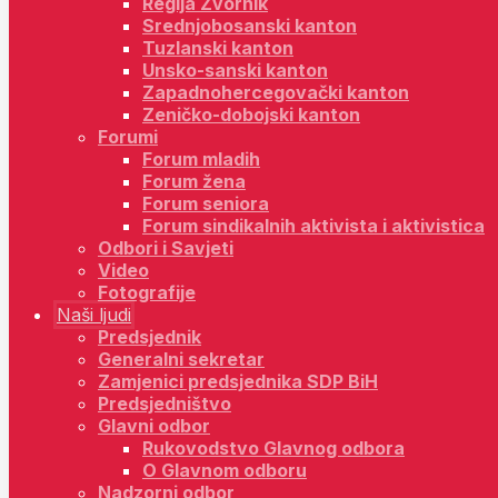
Regija Zvornik
Srednjobosanski kanton
Tuzlanski kanton
Unsko-sanski kanton
Zapadnohercegovački kanton
Zeničko-dobojski kanton
Forumi
Forum mladih
Forum žena
Forum seniora
Forum sindikalnih aktivista i aktivistica
Odbori i Savjeti
Video
Fotografije
Naši ljudi
Predsjednik
Generalni sekretar
Zamjenici predsjednika SDP BiH
Predsjedništvo
Glavni odbor
Rukovodstvo Glavnog odbora
O Glavnom odboru
Nadzorni odbor