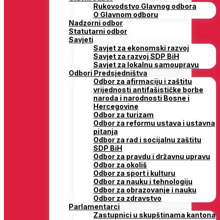
Rukovodstvo Glavnog odbora
O Glavnom odboru
Nadzorni odbor
Statutarni odbor
Savjeti
Savjet za ekonomski razvoj
Savjet za razvoj SDP BiH
Savjet za lokalnu samoupravu
Odbori Predsjedništva
Odbor za afirmaciju i zaštitu
vrijednosti antifašističke borbe
naroda i narodnosti Bosne i
Hercegovine
Odbor za turizam
Odbor za reformu ustava i ustavna
pitanja
Odbor za rad i socijalnu zaštitu
SDP BiH
Odbor za pravdu i državnu upravu
Odbor za okoliš
Odbor za sport i kulturu
Odbor za nauku i tehnologiju
Odbor za obrazovanje i nauku
Odbor za zdravstvo
Parlamentarci
Zastupnici u skupštinama kantona