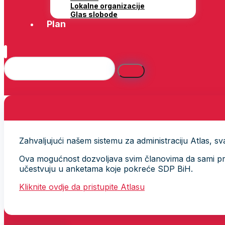
Lokalne organizacije
Glas slobode
Plan
Zahvaljujući našem sistemu za administraciju Atlas, svak
Ova mogućnost dozvoljava svim članovima da sami provj
učestvuju u anketama koje pokreće SDP BiH.
Kliknite ovdje da pristupite Atlasu