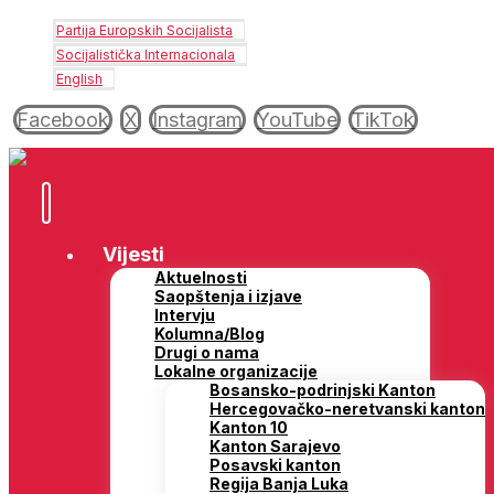
Partija Europskih Socijalista
Socijalistička Internacionala
English
Facebook
X
Instagram
YouTube
TikTok
Vijesti
Aktuelnosti
Saopštenja i izjave
Intervju
Kolumna/Blog
Drugi o nama
Lokalne organizacije
Bosansko-podrinjski Kanton
Hercegovačko-neretvanski kanton
Kanton 10
Kanton Sarajevo
Posavski kanton
Regija Banja Luka