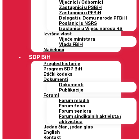
Vijećnici / Odbornici
Zastupnici u PSBiH
Zastupnici u PFBiH
Delegati u Domu naroda PFBiH
Poslanici u NSRS
Izaslanici u Vijeću naroda RS
Izvršna vlast
Vijeće ministara
Vlada FBiH
Načelnici
SDP BiH
Pregled historije
Program SDP BiH
Etički kodeks
Dokumenti
Dokumenti
Publikacije
Forumi
Forum mladih
Forum žena
Forum seniora
Forum sindikalnih aktivista /
aktivistica
Jedan član, jedan glas
English
Kontakt