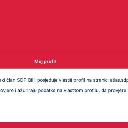
Moj profil
i član SDP BiH posjeduje vlastiti profil na stranici atlas.sd
ere i ažuriraju podatke na vlastitom profilu, da provjere s