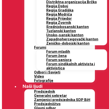
Distriktna organizacija Brčko
Regija Doboj
Regija Gradiška
Regija Modriča
Regija Prijedor
Regija Zvornik
Srednjobosanski kanton
Tuzlanski kanton
Unsko-sanski kanton
Zapadnohercegovački kanton
Zeničko-dobojski kanton
Forumi
Forum mladih
Forum žena
Forum seniora
Forum sindikalnih aktivista i
aktivistica
Odbori i Savjeti
Video
Fotografije
Naši ljudi
Predsjednik
Generalni sekretar
Zamjenici predsjednika SDP BiH
Predsjedništvo
Glavni odbor