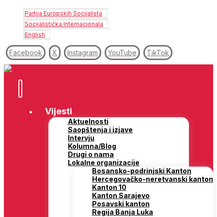
Partija Europskih Socijalista
Socijalistička Internacionala
English
Facebook
X
Instagram
YouTube
TikTok
Vijesti
Aktuelnosti
Saopštenja i izjave
Intervju
Kolumna/Blog
Drugi o nama
Lokalne organizacije
Bosansko-podrinjski Kanton
Hercegovačko-neretvanski kanton
Kanton 10
Kanton Sarajevo
Posavski kanton
Regija Banja Luka