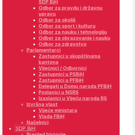
SDP BiH
Odbor za pravdu i državnu
upravu
Odbor za okoliš
Odbor za sport i kulturu
Odbor za nauku i tehnologiju
Odbor za obrazovanje i nauku
Odbor za zdravstvo
Parlamentarci
Zastupnici u skupštinama
kantona
Vijećnici / Odbornici
Zastupnici u PSBiH
Zastupnici u PFBiH
Delegati u Domu naroda PFBiH
Poslanici u NSRS
Izaslanici u Vijeću naroda RS
Izvršna vlast
Vijeće ministara
Vlada FBiH
Načelnici
SDP BiH
Pregled historije