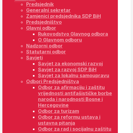
Predsjednik
Generalni sekretar
Zamjenici predsjednika SDP BiH
Predsjedništvo
Glavni odbor
Rukovodstvo Glavnog odbora
O Glavnom odboru
Nadzorni odbor
Statutarni odbor
Savjeti
Savjet za ekonomski razvoj
Savjet za razvoj SDP BiH
Savjet za lokalnu samoupravu
Odbori Predsjedništva
Odbor za afirmaciju i zaštitu
vrijednosti antifašističke borbe
naroda i narodnosti Bosne i
Hercegovine
Odbor za turizam
Odbor za reformu ustava i
ustavna pitanja
Odbor za rad i socijalnu zaštitu