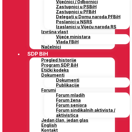
Vijećnici / Odbornici
Zastupnici u PSBiH
Zastupnici u PFBiH
Delegati u Domu naroda PFBiH
Poslanici u NSRS
Izaslanici u Vijeću naroda RS
Izvršna vlast
Vijeće ministara
Vlada FBiH
Načelnici
SDP BiH
Pregled historije
Program SDP BiH
Etički kodeks
Dokumenti
Dokumenti
Publikacije
Forumi
Forum mladih
Forum žena
Forum seniora
Forum sindikalnih aktivista /
aktivistica
Jedan član, jedan glas
English
Kontakt