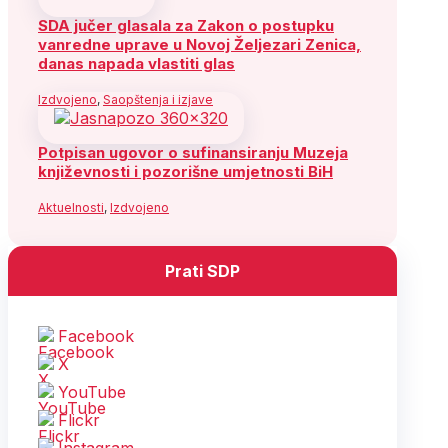
SDA jučer glasala za Zakon o postupku
vanredne uprave u Novoj Željezari Zenica,
danas napada vlastiti glas
Izdvojeno
,
Saopštenja i izjave
Potpisan ugovor o sufinansiranju Muzeja
književnosti i pozorišne umjetnosti BiH
Aktuelnosti
,
Izdvojeno
Prati SDP
Facebook
X
YouTube
Flickr
Instagram