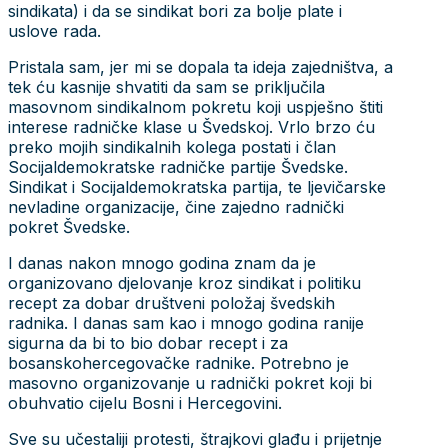
sindikata) i da se sindikat bori za bolje plate i
uslove rada.
Pristala sam, jer mi se dopala ta ideja zajedništva, a
tek ću kasnije shvatiti da sam se priključila
masovnom sindikalnom pokretu koji uspješno štiti
interese radničke klase u Švedskoj. Vrlo brzo ću
preko mojih sindikalnih kolega postati i član
Socijaldemokratske radničke partije Švedske.
Sindikat i Socijaldemokratska partija, te ljevičarske
nevladine organizacije, čine zajedno radnički
pokret Švedske.
I danas nakon mnogo godina znam da je
organizovano djelovanje kroz sindikat i politiku
recept za dobar društveni položaj švedskih
radnika. I danas sam kao i mnogo godina ranije
sigurna da bi to bio dobar recept i za
bosanskohercegovačke radnike. Potrebno je
masovno organizovanje u radnički pokret koji bi
obuhvatio cijelu Bosni i Hercegovini.
Sve su učestaliji protesti, štrajkovi glađu i prijetnje