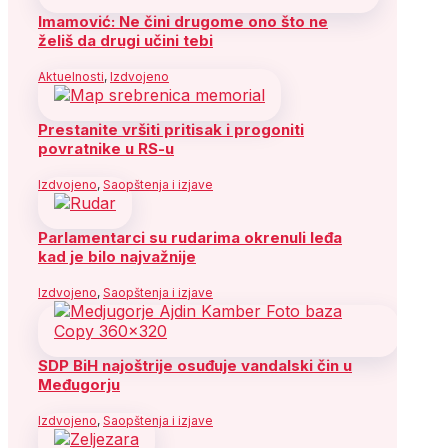
Imamović: Ne čini drugome ono što ne
želiš da drugi učini tebi
Aktuelnosti
,
Izdvojeno
Prestanite vršiti pritisak i progoniti
povratnike u RS-u
Izdvojeno
,
Saopštenja i izjave
Parlamentarci su rudarima okrenuli leđa
kad je bilo najvažnije
Izdvojeno
,
Saopštenja i izjave
SDP BiH najoštrije osuđuje vandalski čin u
Međugorju
Izdvojeno
,
Saopštenja i izjave