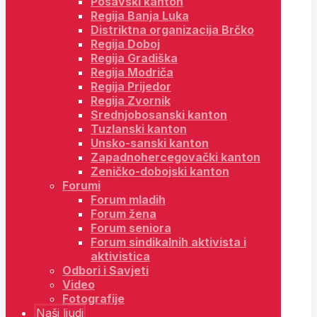
Posavski kanton
Regija Banja Luka
Distriktna organizacija Brčko
Regija Doboj
Regija Gradiška
Regija Modriča
Regija Prijedor
Regija Zvornik
Srednjobosanski kanton
Tuzlanski kanton
Unsko-sanski kanton
Zapadnohercegovački kanton
Zeničko-dobojski kanton
Forumi
Forum mladih
Forum žena
Forum seniora
Forum sindikalnih aktivista i
aktivistica
Odbori i Savjeti
Video
Fotografije
Naši ljudi