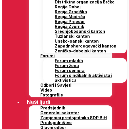
Distriktna organizacija Brčko
Regija Doboj
Regija Gradiška
Regija Modriča
Regija Prijedor
Regija Zvornik
Srednjobosanski kanton
Tuzlanski kanton
Unsko-sanski kanton
Zapadnohercegovački kanton
Zeničko-dobojski kanton
Forumi
Forum mladih
Forum žena
Forum seniora
Forum sindikalnih aktivista i
aktivistica
Odbori i Savjeti
Video
Fotografije
Naši ljudi
Predsjednik
Generalni sekretar
Zamjenici predsjednika SDP BiH
Predsjedništvo
Glavni odbor