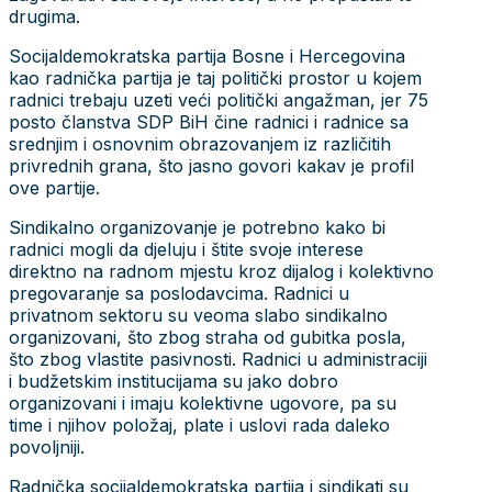
drugima.
Socijaldemokratska partija Bosne i Hercegovina
kao radnička partija je taj politički prostor u kojem
radnici trebaju uzeti veći politički angažman, jer 75
posto članstva SDP BiH čine radnici i radnice sa
srednjim i osnovnim obrazovanjem iz različitih
privrednih grana, što jasno govori kakav je profil
ove partije.
Sindikalno organizovanje je potrebno kako bi
radnici mogli da djeluju i štite svoje interese
direktno na radnom mjestu kroz dijalog i kolektivno
pregovaranje sa poslodavcima. Radnici u
privatnom sektoru su veoma slabo sindikalno
organizovani, što zbog straha od gubitka posla,
što zbog vlastite pasivnosti. Radnici u administraciji
i budžetskim institucijama su jako dobro
organizovani i imaju kolektivne ugovore, pa su
time i njihov položaj, plate i uslovi rada daleko
povoljniji.
Radnička socijaldemokratska partija i sindikati su