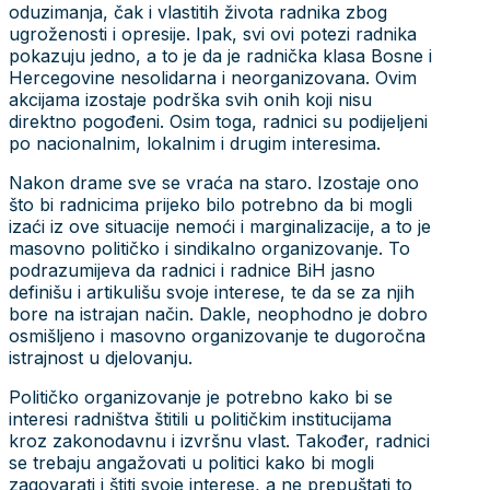
oduzimanja, čak i vlastitih života radnika zbog
ugroženosti i opresije. Ipak, svi ovi potezi radnika
pokazuju jedno, a to je da je radnička klasa Bosne i
Hercegovine nesolidarna i neorganizovana. Ovim
akcijama izostaje podrška svih onih koji nisu
direktno pogođeni. Osim toga, radnici su podijeljeni
po nacionalnim, lokalnim i drugim interesima.
Nakon drame sve se vraća na staro. Izostaje ono
što bi radnicima prijeko bilo potrebno da bi mogli
izaći iz ove situacije nemoći i marginalizacije, a to je
masovno političko i sindikalno organizovanje. To
podrazumijeva da radnici i radnice BiH jasno
definišu i artikulišu svoje interese, te da se za njih
bore na istrajan način. Dakle, neophodno je dobro
osmišljeno i masovno organizovanje te dugoročna
istrajnost u djelovanju.
Političko organizovanje je potrebno kako bi se
interesi radništva štitili u političkim institucijama
kroz zakonodavnu i izvršnu vlast. Također, radnici
se trebaju angažovati u politici kako bi mogli
zagovarati i štiti svoje interese, a ne prepuštati to