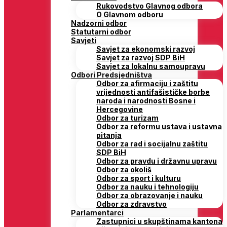
Rukovodstvo Glavnog odbora
O Glavnom odboru
Nadzorni odbor
Statutarni odbor
Savjeti
Savjet za ekonomski razvoj
Savjet za razvoj SDP BiH
Savjet za lokalnu samoupravu
Odbori Predsjedništva
Odbor za afirmaciju i zaštitu
vrijednosti antifašističke borbe
naroda i narodnosti Bosne i
Hercegovine
Odbor za turizam
Odbor za reformu ustava i ustavna
pitanja
Odbor za rad i socijalnu zaštitu
SDP BiH
Odbor za pravdu i državnu upravu
Odbor za okoliš
Odbor za sport i kulturu
Odbor za nauku i tehnologiju
Odbor za obrazovanje i nauku
Odbor za zdravstvo
Parlamentarci
Zastupnici u skupštinama kantona