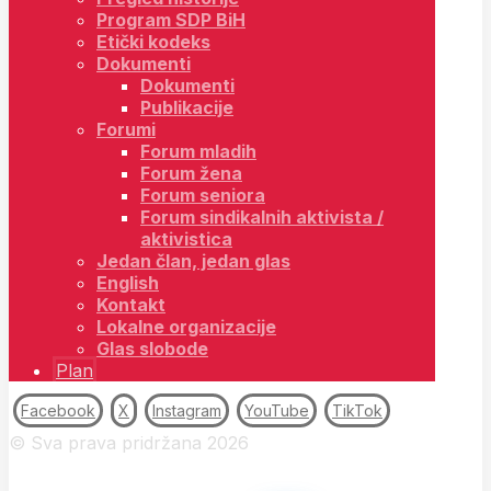
Program SDP BiH
Etički kodeks
Dokumenti
Dokumenti
Publikacije
Forumi
Forum mladih
Forum žena
Forum seniora
Forum sindikalnih aktivista /
aktivistica
Jedan član, jedan glas
English
Kontakt
Lokalne organizacije
Glas slobode
Plan
Facebook
X
Instagram
YouTube
TikTok
© Sva prava pridržana 2026