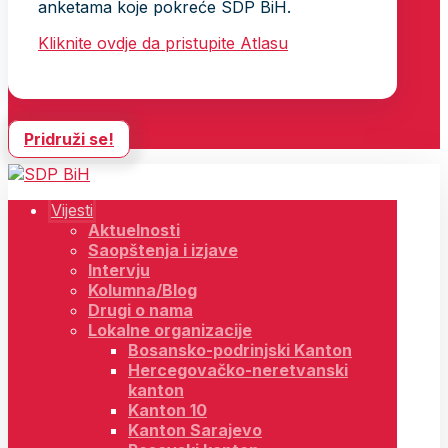
anketama koje pokreće SDP BiH.
Kliknite ovdje da pristupite Atlasu
Pridruži se!
Vijesti
Aktuelnosti
Saopštenja i izjave
Intervju
Kolumna/Blog
Drugi o nama
Lokalne organizacije
Bosansko-podrinjski Kanton
Hercegovačko-neretvanski
kanton
Kanton 10
Kanton Sarajevo