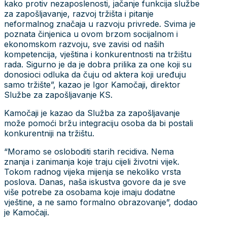
kako protiv nezaposlenosti, jačanje funkcija službe
za zapošljavanje, razvoj tržišta i pitanje
neformalnog značaja u razvoju privrede. Svima je
poznata činjenica u ovom brzom socijalnom i
ekonomskom razvoju, sve zavisi od naših
kompetencija, vještina i konkurentnosti na tržištu
rada. Sigurno je da je dobra prilika za one koji su
donosioci odluka da čuju od aktera koji uređuju
samo tržište”, kazao je Igor Kamočaji, direktor
Službe za zapošljavanje KS.
Kamočaji je kazao da Služba za zapošljavanje
može pomoći bržu integraciju osoba da bi postali
konkurentniji na tržištu.
“Moramo se osloboditi starih recidiva. Nema
znanja i zanimanja koje traju cijeli životni vijek.
Tokom radnog vijeka mijenja se nekoliko vrsta
poslova. Danas, naša iskustva govore da je sve
više potrebe za osobama koje imaju dodatne
vještine, a ne samo formalno obrazovanje”, dodao
je Kamočaji.