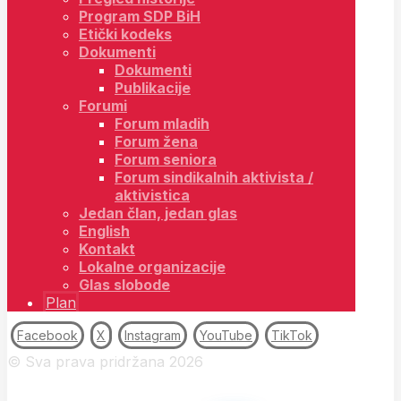
Program SDP BiH
Etički kodeks
Dokumenti
Dokumenti
Publikacije
Forumi
Forum mladih
Forum žena
Forum seniora
Forum sindikalnih aktivista /
aktivistica
Jedan član, jedan glas
English
Kontakt
Lokalne organizacije
Glas slobode
Plan
Facebook
X
Instagram
YouTube
TikTok
© Sva prava pridržana 2026