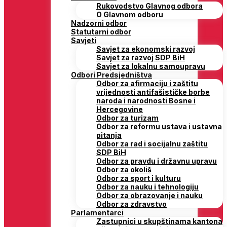
Rukovodstvo Glavnog odbora
O Glavnom odboru
Nadzorni odbor
Statutarni odbor
Savjeti
Savjet za ekonomski razvoj
Savjet za razvoj SDP BiH
Savjet za lokalnu samoupravu
Odbori Predsjedništva
Odbor za afirmaciju i zaštitu
vrijednosti antifašističke borbe
naroda i narodnosti Bosne i
Hercegovine
Odbor za turizam
Odbor za reformu ustava i ustavna
pitanja
Odbor za rad i socijalnu zaštitu
SDP BiH
Odbor za pravdu i državnu upravu
Odbor za okoliš
Odbor za sport i kulturu
Odbor za nauku i tehnologiju
Odbor za obrazovanje i nauku
Odbor za zdravstvo
Parlamentarci
Zastupnici u skupštinama kantona