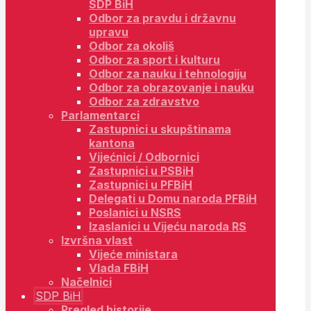
SDP BiH
Odbor za pravdu i državnu
upravu
Odbor za okoliš
Odbor za sport i kulturu
Odbor za nauku i tehnologiju
Odbor za obrazovanje i nauku
Odbor za zdravstvo
Parlamentarci
Zastupnici u skupštinama
kantona
Vijećnici / Odbornici
Zastupnici u PSBiH
Zastupnici u PFBiH
Delegati u Domu naroda PFBiH
Poslanici u NSRS
Izaslanici u Vijeću naroda RS
Izvršna vlast
Vijeće ministara
Vlada FBiH
Načelnici
SDP BiH
Pregled historije