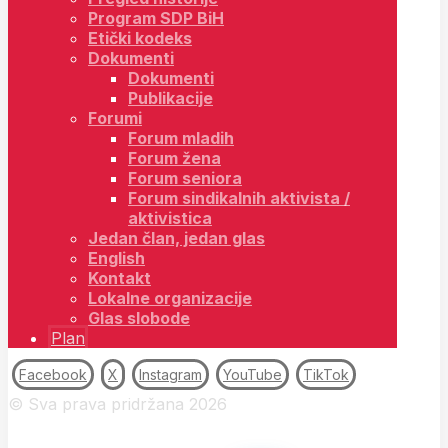
Program SDP BiH
Etički kodeks
Dokumenti
Dokumenti
Publikacije
Forumi
Forum mladih
Forum žena
Forum seniora
Forum sindikalnih aktivista /
aktivistica
Jedan član, jedan glas
English
Kontakt
Lokalne organizacije
Glas slobode
Plan
Facebook
X
Instagram
YouTube
TikTok
© Sva prava pridržana 2026