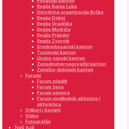
Posavski kanton
Regija Banja Luka
Distriktna organizacija Brčko
Regija Doboj
Regija Gradiška
Regija Modriča
Regija Prijedor
Regija Zvornik
Srednjobosanski kanton
Tuzlanski kanton
Unsko-sanski kanton
Zapadnohercegovački kanton
Zeničko-dobojski kanton
Forumi
Forum mladih
Forum žena
Forum seniora
Forum sindikalnih aktivista i
aktivistica
Odbori i Savjeti
Video
Fotografije
Naši ljudi