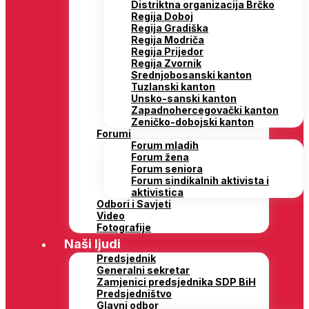
Distriktna organizacija Brčko
Regija Doboj
Regija Gradiška
Regija Modriča
Regija Prijedor
Regija Zvornik
Srednjobosanski kanton
Tuzlanski kanton
Unsko-sanski kanton
Zapadnohercegovački kanton
Zeničko-dobojski kanton
Forumi
Forum mladih
Forum žena
Forum seniora
Forum sindikalnih aktivista i
aktivistica
Odbori i Savjeti
Video
Fotografije
Naši ljudi
Predsjednik
Generalni sekretar
Zamjenici predsjednika SDP BiH
Predsjedništvo
Glavni odbor