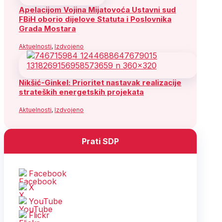
Apelacijom Vojina Mijatovoća Ustavni sud
FBiH oborio dijelove Statuta i Poslovnika
Grada Mostara
Aktuelnosti
,
Izdvojeno
Nikšić-Ginkel: Prioritet nastavak realizacije
strateških energetskih projekata
Aktuelnosti
,
Izdvojeno
Prati SDP
Facebook
X
YouTube
Flickr