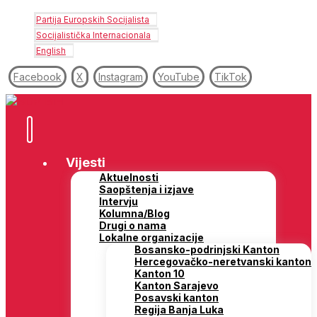
Partija Europskih Socijalista
Socijalistička Internacionala
English
Facebook
X
Instagram
YouTube
TikTok
Vijesti
Aktuelnosti
Saopštenja i izjave
Intervju
Kolumna/Blog
Drugi o nama
Lokalne organizacije
Bosansko-podrinjski Kanton
Hercegovačko-neretvanski kanton
Kanton 10
Kanton Sarajevo
Posavski kanton
Regija Banja Luka