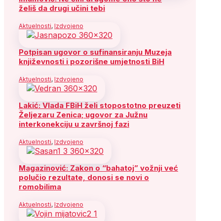
želiš da drugi učini tebi
Aktuelnosti
,
Izdvojeno
Potpisan ugovor o sufinansiranju Muzeja
književnosti i pozorišne umjetnosti BiH
Aktuelnosti
,
Izdvojeno
Lakić: Vlada FBiH želi stopostotno preuzeti
Željezaru Zenica; ugovor za Južnu
interkonekciju u završnoj fazi
Aktuelnosti
,
Izdvojeno
Magazinović: Zakon o “bahatoj” vožnji već
polučio rezultate, donosi se novi o
romobilima
Aktuelnosti
,
Izdvojeno