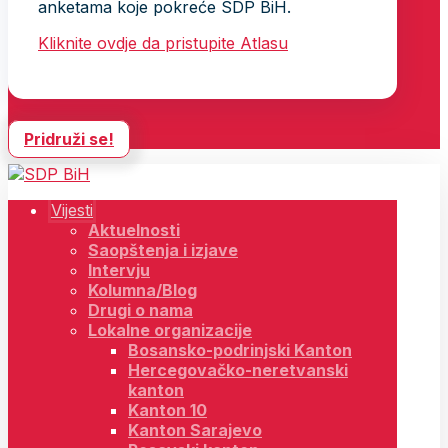
anketama koje pokreće SDP BiH.
Kliknite ovdje da pristupite Atlasu
Pridruži se!
Vijesti
Aktuelnosti
Saopštenja i izjave
Intervju
Kolumna/Blog
Drugi o nama
Lokalne organizacije
Bosansko-podrinjski Kanton
Hercegovačko-neretvanski
kanton
Kanton 10
Kanton Sarajevo