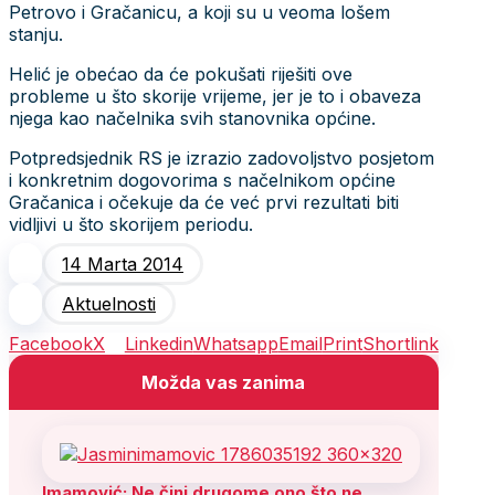
Petrovo i Gračanicu, a koji su u veoma lošem
stanju.
Helić je obećao da će pokušati riješiti ove
probleme u što skorije vrijeme, jer je to i obaveza
njega kao načelnika svih stanovnika općine.
Potpredsjednik RS je izrazio zadovoljstvo posjetom
i konkretnim dogovorima s načelnikom općine
Gračanica i očekuje da će već prvi rezultati biti
vidljivi u što skorijem periodu.
14 Marta 2014
Aktuelnosti
Facebook
X
Linkedin
Whatsapp
Email
Print
Shortlink
Možda vas zanima
Imamović: Ne čini drugome ono što ne