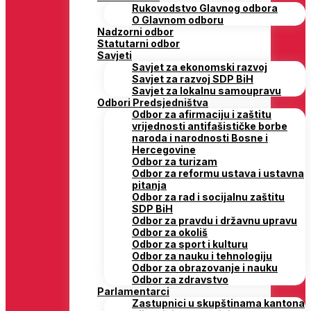
Rukovodstvo Glavnog odbora
O Glavnom odboru
Nadzorni odbor
Statutarni odbor
Savjeti
Savjet za ekonomski razvoj
Savjet za razvoj SDP BiH
Savjet za lokalnu samoupravu
Odbori Predsjedništva
Odbor za afirmaciju i zaštitu
vrijednosti antifašističke borbe
naroda i narodnosti Bosne i
Hercegovine
Odbor za turizam
Odbor za reformu ustava i ustavna
pitanja
Odbor za rad i socijalnu zaštitu
SDP BiH
Odbor za pravdu i državnu upravu
Odbor za okoliš
Odbor za sport i kulturu
Odbor za nauku i tehnologiju
Odbor za obrazovanje i nauku
Odbor za zdravstvo
Parlamentarci
Zastupnici u skupštinama kantona