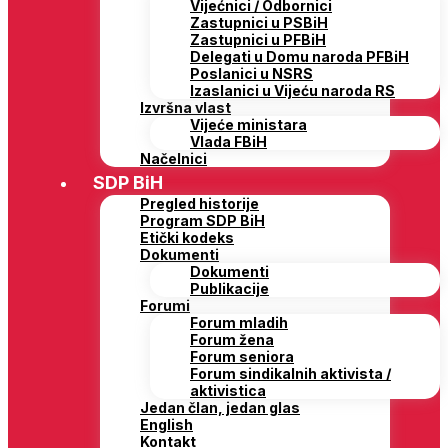
Vijećnici / Odbornici
Zastupnici u PSBiH
Zastupnici u PFBiH
Delegati u Domu naroda PFBiH
Poslanici u NSRS
Izaslanici u Vijeću naroda RS
Izvršna vlast
Vijeće ministara
Vlada FBiH
Načelnici
SDP BiH
Pregled historije
Program SDP BiH
Etički kodeks
Dokumenti
Dokumenti
Publikacije
Forumi
Forum mladih
Forum žena
Forum seniora
Forum sindikalnih aktivista /
aktivistica
Jedan član, jedan glas
English
Kontakt