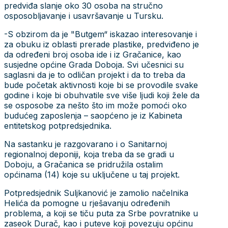
predviđa slanje oko 30 osoba na stručno
osposobljavanje i usavršavanje u Tursku.
-S obzirom da je "Butgem“ iskazao interesovanje i
za obuku iz oblasti prerade plastike, predviđeno je
da određeni broj osoba ide i iz Gračanice, kao
susjedne općine Grada Doboja. Svi učesnici su
saglasni da je to odličan projekt i da to treba da
bude početak aktivnosti koje bi se provodile svake
godine i koje bi obuhvatile sve više ljudi koji žele da
se osposobe za nešto što im može pomoći oko
budućeg zaposlenja – saopćeno je iz Kabineta
entitetskog potpredsjednika.
Na sastanku je razgovarano i o Sanitarnoj
regionalnoj deponiji, koja treba da se gradi u
Doboju, a Gračanica se pridružila ostalim
općinama (14) koje su uključene u taj projekt.
Potpredsjednik Suljkanović je zamolio načelnika
Helića da pomogne u rješavanju određenih
problema, a koji se tiču puta za Srbe povratnike u
zaseok Durač, kao i puteve koji povezuju općinu