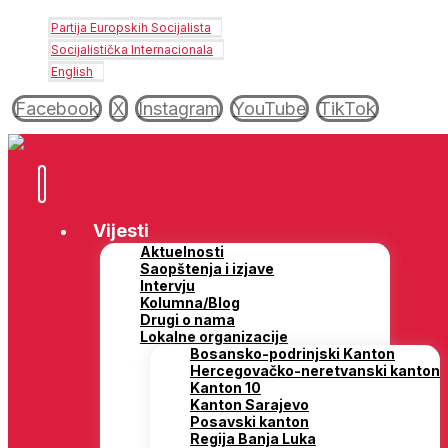
Partija Europskih Socijalista
Socijalistička Internacionala
English
Facebook
X
Instagram
YouTube
TikTok
Vijesti
Aktuelnosti
Saopštenja i izjave
Intervju
Kolumna/Blog
Drugi o nama
Lokalne organizacije
Bosansko-podrinjski Kanton
Hercegovačko-neretvanski kanton
Kanton 10
Kanton Sarajevo
Posavski kanton
Regija Banja Luka