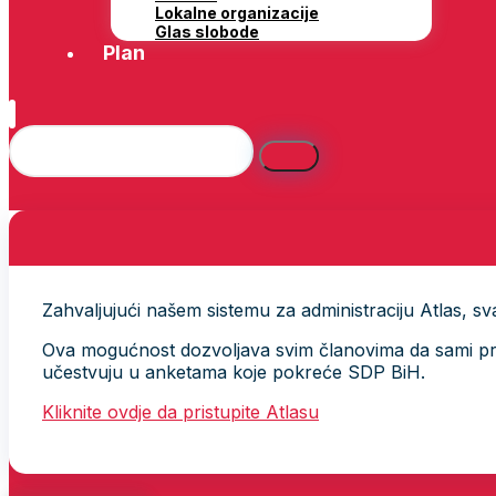
Lokalne organizacije
Glas slobode
Plan
Zahvaljujući našem sistemu za administraciju Atlas, svak
Ova mogućnost dozvoljava svim članovima da sami provj
učestvuju u anketama koje pokreće SDP BiH.
Kliknite ovdje da pristupite Atlasu