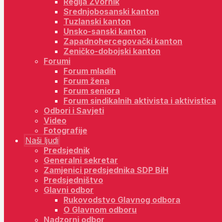
Regija Zvornik
Srednjobosanski kanton
Tuzlanski kanton
Unsko-sanski kanton
Zapadnohercegovački kanton
Zeničko-dobojski kanton
Forumi
Forum mladih
Forum žena
Forum seniora
Forum sindikalnih aktivista i aktivistica
Odbori i Savjeti
Video
Fotografije
Naši ljudi
Predsjednik
Generalni sekretar
Zamjenici predsjednika SDP BiH
Predsjedništvo
Glavni odbor
Rukovodstvo Glavnog odbora
O Glavnom odboru
Nadzorni odbor