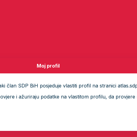
Moj profil
i član SDP BiH posjeduje vlastiti profil na stranici atlas.sd
ere i ažuriraju podatke na vlastitom profilu, da provjere s