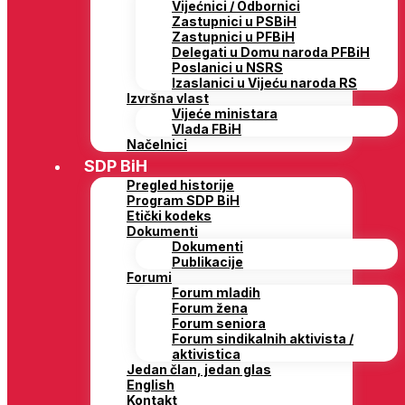
Vijećnici / Odbornici
Zastupnici u PSBiH
Zastupnici u PFBiH
Delegati u Domu naroda PFBiH
Poslanici u NSRS
Izaslanici u Vijeću naroda RS
Izvršna vlast
Vijeće ministara
Vlada FBiH
Načelnici
SDP BiH
Pregled historije
Program SDP BiH
Etički kodeks
Dokumenti
Dokumenti
Publikacije
Forumi
Forum mladih
Forum žena
Forum seniora
Forum sindikalnih aktivista /
aktivistica
Jedan član, jedan glas
English
Kontakt