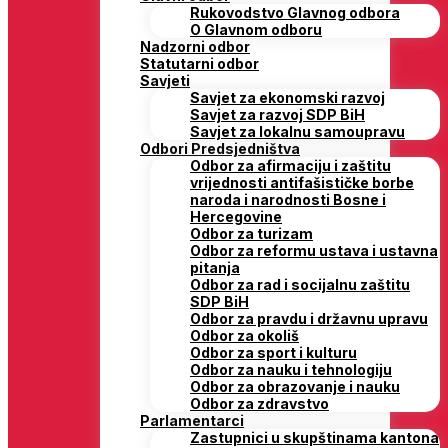
Rukovodstvo Glavnog odbora
O Glavnom odboru
Nadzorni odbor
Statutarni odbor
Savjeti
Savjet za ekonomski razvoj
Savjet za razvoj SDP BiH
Savjet za lokalnu samoupravu
Odbori Predsjedništva
Odbor za afirmaciju i zaštitu
vrijednosti antifašističke borbe
naroda i narodnosti Bosne i
Hercegovine
Odbor za turizam
Odbor za reformu ustava i ustavna
pitanja
Odbor za rad i socijalnu zaštitu
SDP BiH
Odbor za pravdu i državnu upravu
Odbor za okoliš
Odbor za sport i kulturu
Odbor za nauku i tehnologiju
Odbor za obrazovanje i nauku
Odbor za zdravstvo
Parlamentarci
Zastupnici u skupštinama kantona