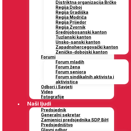
Distriktna organizacija Brčko
Regija Doboj
Regija Gradiška
Regija Modriča
Regija Prijedor
Regija Zvornik
Srednjobosanski kanton
Tuzlanski kanton
Unsko-sanski kanton
Zapadnohercegovački kanton
Zeničko-dobojski kanton
Forumi
Forum mladih
Forum žena
Forum seniora
Forum sindikalnih aktivista i
aktivistica
Odbori i Savjeti
Video
Fotografije
Naši ljudi
Predsjednik
Generalni sekretar
Zamjenici predsjednika SDP BiH
Predsjedništvo
Glavni odbor