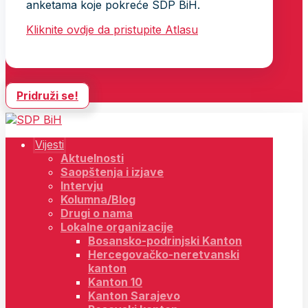
anketama koje pokreće SDP BiH.
Kliknite ovdje da pristupite Atlasu
Pridruži se!
Vijesti
Aktuelnosti
Saopštenja i izjave
Intervju
Kolumna/Blog
Drugi o nama
Lokalne organizacije
Bosansko-podrinjski Kanton
Hercegovačko-neretvanski
kanton
Kanton 10
Kanton Sarajevo