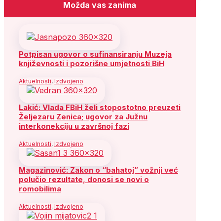
Možda vas zanima
Potpisan ugovor o sufinansiranju Muzeja
književnosti i pozorišne umjetnosti BiH
Aktuelnosti
,
Izdvojeno
Lakić: Vlada FBiH želi stopostotno preuzeti
Željezaru Zenica; ugovor za Južnu
interkonekciju u završnoj fazi
Aktuelnosti
,
Izdvojeno
Magazinović: Zakon o “bahatoj” vožnji već
polučio rezultate, donosi se novi o
romobilima
Aktuelnosti
,
Izdvojeno