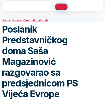
Home
Objave
Vijesti
Aktuelnosti
Poslanik
Predstavničkog
doma Saša
Magazinović
razgovarao sa
predsjednicom PS
Vijeća Evrope