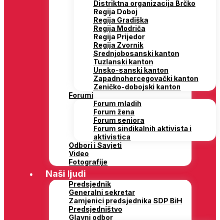
Distriktna organizacija Brčko
Regija Doboj
Regija Gradiška
Regija Modriča
Regija Prijedor
Regija Zvornik
Srednjobosanski kanton
Tuzlanski kanton
Unsko-sanski kanton
Zapadnohercegovački kanton
Zeničko-dobojski kanton
Forumi
Forum mladih
Forum žena
Forum seniora
Forum sindikalnih aktivista i
aktivistica
Odbori i Savjeti
Video
Fotografije
Naši ljudi
Predsjednik
Generalni sekretar
Zamjenici predsjednika SDP BiH
Predsjedništvo
Glavni odbor