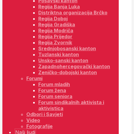
Posavski kanton
Regija Banja Luka
Distriktna organizacija Brčko
Regija Doboj
Regija Gradiška
Regija Modriča
Regija Prijedor
Regija Zvornik
Srednjobosanski kanton
Tuzlanski kanton
Unsko-sanski kanton
Zapadnohercegovački kanton
Zeničko-dobojski kanton
Forumi
Forum mladih
Forum žena
Forum seniora
Forum sindikalnih aktivista i
aktivistica
Odbori i Savjeti
Video
Fotografije
Naši ljudi