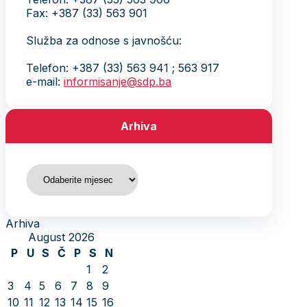
Fax: +387 (33) 563 901
Služba za odnose s javnošću:
Telefon: +387 (33) 563 941 ; 563 917
e-mail:
informisanje@sdp.ba
Arhiva
Arhiva
Arhiva
August 2026
P
U
S
Č
P
S
N
1
2
3
4
5
6
7
8
9
10
11
12
13
14
15
16