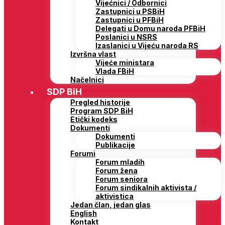
Vijećnici / Odbornici
Zastupnici u PSBiH
Zastupnici u PFBiH
Delegati u Domu naroda PFBiH
Poslanici u NSRS
Izaslanici u Vijeću naroda RS
Izvršna vlast
Vijeće ministara
Vlada FBiH
Načelnici
SDP BiH
Pregled historije
Program SDP BiH
Etički kodeks
Dokumenti
Dokumenti
Publikacije
Forumi
Forum mladih
Forum žena
Forum seniora
Forum sindikalnih aktivista /
aktivistica
Jedan član, jedan glas
English
Kontakt