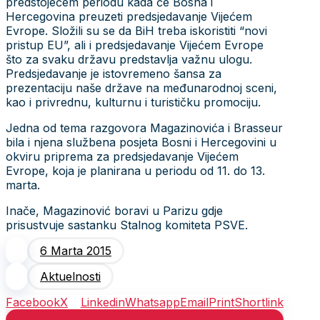
predstojećem periodu kada će Bosna i
Hercegovina preuzeti predsjedavanje Vijećem
Evrope. Složili su se da BiH treba iskoristiti “novi
pristup EU”, ali i predsjedavanje Vijećem Evrope
što za svaku državu predstavlja važnu ulogu.
Predsjedavanje je istovremeno šansa za
prezentaciju naše države na međunarodnoj sceni,
kao i privrednu, kulturnu i turističku promociju.
Jedna od tema razgovora Magazinovića i Brasseur
bila i njena službena posjeta Bosni i Hercegovini u
okviru priprema za predsjedavanje Vijećem
Evrope, koja je planirana u periodu od 11. do 13.
marta.
Inače, Magazinović boravi u Parizu gdje
prisustvuje sastanku Stalnog komiteta PSVE.
6 Marta 2015
Aktuelnosti
Facebook
X
Linkedin
Whatsapp
Email
Print
Shortlink