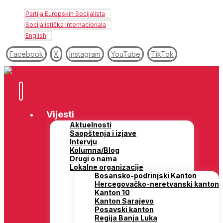
Partija Europskih Socijalista
Socijalistička Internacionala
English
Facebook
X
Instagram
YouTube
TikTok
Vijesti
Aktuelnosti
Saopštenja i izjave
Intervju
Kolumna/Blog
Drugi o nama
Lokalne organizacije
Bosansko-podrinjski Kanton
Hercegovačko-neretvanski kanton
Kanton 10
Kanton Sarajevo
Posavski kanton
Regija Banja Luka