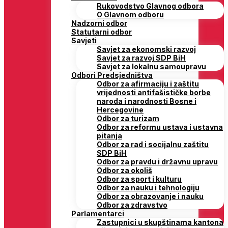
Rukovodstvo Glavnog odbora
O Glavnom odboru
Nadzorni odbor
Statutarni odbor
Savjeti
Savjet za ekonomski razvoj
Savjet za razvoj SDP BiH
Savjet za lokalnu samoupravu
Odbori Predsjedništva
Odbor za afirmaciju i zaštitu
vrijednosti antifašističke borbe
naroda i narodnosti Bosne i
Hercegovine
Odbor za turizam
Odbor za reformu ustava i ustavna
pitanja
Odbor za rad i socijalnu zaštitu
SDP BiH
Odbor za pravdu i državnu upravu
Odbor za okoliš
Odbor za sport i kulturu
Odbor za nauku i tehnologiju
Odbor za obrazovanje i nauku
Odbor za zdravstvo
Parlamentarci
Zastupnici u skupštinama kantona