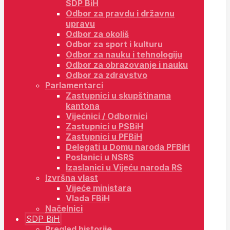
SDP BiH
Odbor za pravdu i državnu
upravu
Odbor za okoliš
Odbor za sport i kulturu
Odbor za nauku i tehnologiju
Odbor za obrazovanje i nauku
Odbor za zdravstvo
Parlamentarci
Zastupnici u skupštinama
kantona
Vijećnici / Odbornici
Zastupnici u PSBiH
Zastupnici u PFBiH
Delegati u Domu naroda PFBiH
Poslanici u NSRS
Izaslanici u Vijeću naroda RS
Izvršna vlast
Vijeće ministara
Vlada FBiH
Načelnici
SDP BiH
Pregled historije