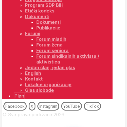
Program SDP BiH
Etički kodeks
Dokumenti
Dokumenti
Publikacije
Forumi
Forum mladih
Forum žena
Forum seniora
Forum sindikalnih aktivista /
aktivistica
Jedan član, jedan glas
English
Kontakt
Lokalne organizacije
Glas slobode
Plan
Facebook
X
Instagram
YouTube
TikTok
© Sva prava pridržana 2026