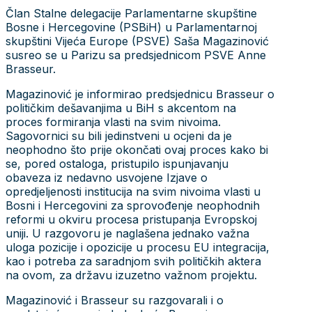
Član Stalne delegacije Parlamentarne skupštine
Bosne i Hercegovine (PSBiH) u Parlamentarnoj
skupštini Vijeća Europe (PSVE) Saša Magazinović
susreo se u Parizu sa predsjednicom PSVE Anne
Brasseur.
Magazinović je informirao predsjednicu Brasseur o
političkim dešavanjima u BiH s akcentom na
proces formiranja vlasti na svim nivoima.
Sagovornici su bili jedinstveni u ocjeni da je
neophodno što prije okončati ovaj proces kako bi
se, pored ostaloga, pristupilo ispunjavanju
obaveza iz nedavno usvojene Izjave o
opredjeljenosti institucija na svim nivoima vlasti u
Bosni i Hercegovini za sprovođenje neophodnih
reformi u okviru procesa pristupanja Evropskoj
uniji. U razgovoru je naglašena jednako važna
uloga pozicije i opozicije u procesu EU integracija,
kao i potreba za saradnjom svih političkih aktera
na ovom, za državu izuzetno važnom projektu.
Magazinović i Brasseur su razgovarali i o