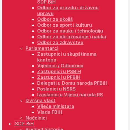
SDP BiH
Odbor za pravdu i državnu
upravu
Odbor za okoliš
Odbor za sport i kulturu
Odbor za nauku i tehnologiju
Odbor za obrazovanje i nauku
Odbor za zdravstvo
Parlamentarci
Zastupnici u skupštinama
kantona
Vijećnici / Odbornici
Zastupnici u PSBiH
Zastupnici u PFBiH
Delegati u Domu naroda PFBiH
Poslanici u NSRS
Izaslanici u Vijeću naroda RS
Izvršna vlast
Vijeće ministara
Vlada FBiH
Načelnici
SDP BiH
Pregled historije