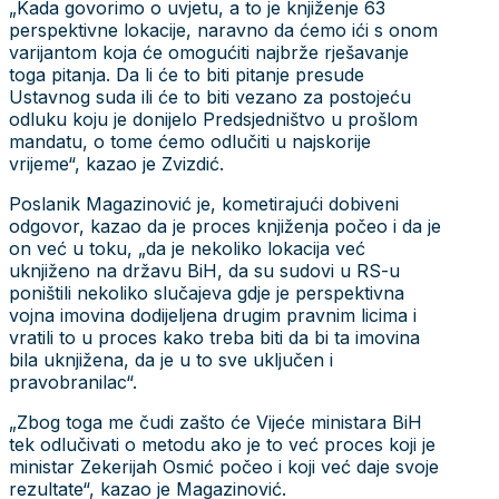
„Kada govorimo o uvjetu, a to je knjiženje 63
perspektivne lokacije, naravno da ćemo ići s onom
varijantom koja će omogućiti najbrže rješavanje
toga pitanja. Da li će to biti pitanje presude
Ustavnog suda ili će to biti vezano za postojeću
odluku koju je donijelo Predsjedništvo u prošlom
mandatu, o tome ćemo odlučiti u najskorije
vrijeme“, kazao je Zvizdić.
Poslanik Magazinović je, kometirajući dobiveni
odgovor, kazao da je proces knjiženja počeo i da je
on već u toku, „da je nekoliko lokacija već
uknjiženo na državu BiH, da su sudovi u RS-u
poništili nekoliko slučajeva gdje je perspektivna
vojna imovina dodijeljena drugim pravnim licima i
vratili to u proces kako treba biti da bi ta imovina
bila uknjižena, da je u to sve uključen i
pravobranilac“.
„Zbog toga me čudi zašto će Vijeće ministara BiH
tek odlučivati o metodu ako je to već proces koji je
ministar Zekerijah Osmić počeo i koji već daje svoje
rezultate“, kazao je Magazinović.