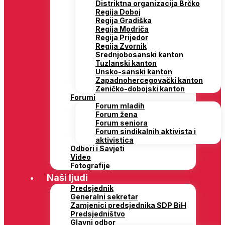
Distriktna organizacija Brčko
Regija Doboj
Regija Gradiška
Regija Modriča
Regija Prijedor
Regija Zvornik
Srednjobosanski kanton
Tuzlanski kanton
Unsko-sanski kanton
Zapadnohercegovački kanton
Zeničko-dobojski kanton
Forumi
Forum mladih
Forum žena
Forum seniora
Forum sindikalnih aktivista i
aktivistica
Odbori i Savjeti
Video
Fotografije
Naši ljudi
Predsjednik
Generalni sekretar
Zamjenici predsjednika SDP BiH
Predsjedništvo
Glavni odbor