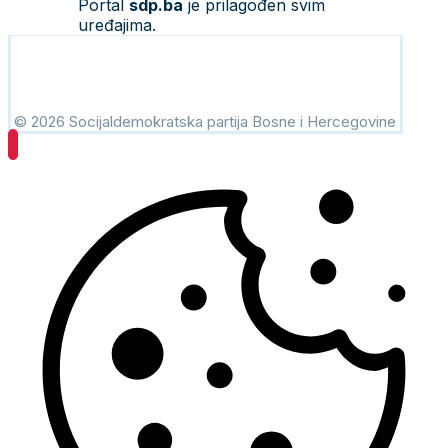
Portal
sdp.ba
je prilagođen svim
uređajima.
© 2026 Socijaldemokratska partija Bosne i Hercegovine