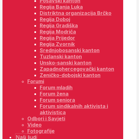
Posavski kanton
Regija Banja Luka
Distriktna organizacija Brčko
Regija Doboj
Regija Gradiška
Regija Modriča
Regija Prijedor
Regija Zvornik
Srednjobosanski kanton
Tuzlanski kanton
Unsko-sanski kanton
Zapadnohercegovački kanton
Zeničko-dobojski kanton
Forumi
Forum mladih
Forum žena
Forum seniora
Forum sindikalnih aktivista i
aktivistica
Odbori i Savjeti
Video
Fotografije
Naši ljudi