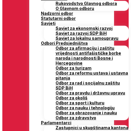
Rukovodstvo Glavnog odbora
O Glavnom odboru
Nadzorni odbor
Statutarni odbor
Savjeti
Savjet za ekonomski razvoj
Savjet za razvoj SDP BiH
Savjet za lokalnu samoupravu
Odbori Predsjedništva
Odbor za afirmaciju i zaštitu
vrijednosti antifašističke borbe
naroda i narodnosti Bosne i
Hercegovine
Odbor za turizam
Odbor za reformu ustava i ustavna
pitanja
Odbor za rad i socijalnu zaštitu
SDP BiH
Odbor za pravdu i državnu upravu
Odbor za okoliš
Odbor za sport i kulturu
Odbor za nauku i tehnologiju
Odbor za obrazovanje i nauku
Odbor za zdravstvo
Parlamentarci
Zastupnici u skupštinama kantona