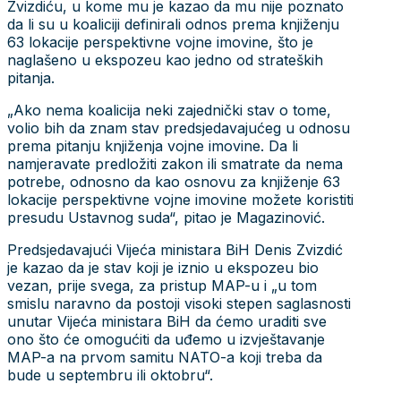
Zvizdiću, u kome mu je kazao da mu nije poznato
da li su u koaliciji definirali odnos prema knjiženju
63 lokacije perspektivne vojne imovine, što je
naglašeno u ekspozeu kao jedno od strateških
pitanja.
„Ako nema koalicija neki zajednički stav o tome,
volio bih da znam stav predsjedavajućeg u odnosu
prema pitanju knjiženja vojne imovine. Da li
namjeravate predložiti zakon ili smatrate da nema
potrebe, odnosno da kao osnovu za knjiženje 63
lokacije perspektivne vojne imovine možete koristiti
presudu Ustavnog suda“, pitao je Magazinović.
Predsjedavajući Vijeća ministara BiH Denis Zvizdić
je kazao da je stav koji je iznio u ekspozeu bio
vezan, prije svega, za pristup MAP-u i „u tom
smislu naravno da postoji visoki stepen saglasnosti
unutar Vijeća ministara BiH da ćemo uraditi sve
ono što će omogućiti da uđemo u izvještavanje
MAP-a na prvom samitu NATO-a koji treba da
bude u septembru ili oktobru“.