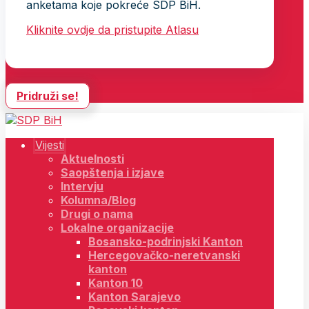
anketama koje pokreće SDP BiH.
Kliknite ovdje da pristupite Atlasu
Pridruži se!
Vijesti
Aktuelnosti
Saopštenja i izjave
Intervju
Kolumna/Blog
Drugi o nama
Lokalne organizacije
Bosansko-podrinjski Kanton
Hercegovačko-neretvanski
kanton
Kanton 10
Kanton Sarajevo