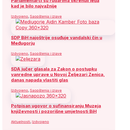
Parlamentarci su rudarima okrenuli leđa
kad je bilo najvažnije
Izdvojeno
,
Saopštenja i izjave
SDP BiH najoštrije osuđuje vandalski čin u
Međugorju
Izdvojeno
,
Saopštenja i izjave
SDA jučer glasala za Zakon o postupku
vanredne uprave u Novoj Željezari Zenica,
danas napada vlastiti glas
Izdvojeno
,
Saopštenja i izjave
Potpisan ugovor o sufinansiranju Muzeja
književnosti i pozorišne umjetnosti BiH
Aktuelnosti
,
Izdvojeno