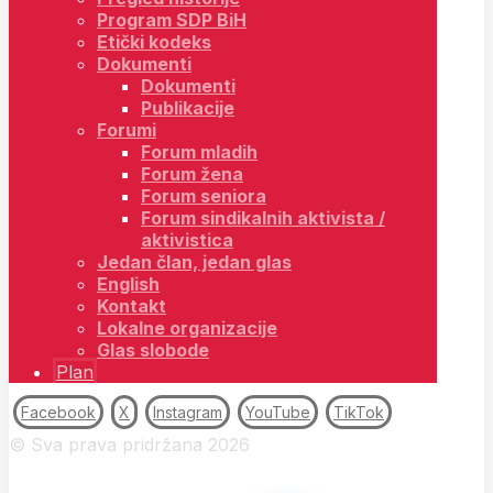
Program SDP BiH
Etički kodeks
Dokumenti
Dokumenti
Publikacije
Forumi
Forum mladih
Forum žena
Forum seniora
Forum sindikalnih aktivista /
aktivistica
Jedan član, jedan glas
English
Kontakt
Lokalne organizacije
Glas slobode
Plan
Facebook
X
Instagram
YouTube
TikTok
© Sva prava pridržana 2026