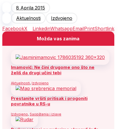
8 Aprila 2015
Aktuelnosti
Izdvojeno
Facebook
X
Linkedin
Whatsapp
Email
Print
Shortlink
Možda vas zanima
Imamović: Ne čini drugome ono što ne
želiš da drugi učini tebi
Aktuelnosti
,
Izdvojeno
Prestanite vršiti pritisak i progoniti
povratnike u RS-u
Izdvojeno
,
Saopštenja i izjave