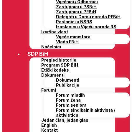
Vijećnici / Odbornici
Zastupnici u PSBiH
Zastupnici u PFBiH
Delegati u Domu naroda PFBiH
Poslanici u NSRS
Izaslanici u Vijeću naroda RS
Izvršna vlast
Vijeće ministara
Vlada FBiH
Načelnici
SDP BiH
Pregled historije
Program SDP BiH
Etički kodeks
Dokumenti
Dokumenti
Publikacije
Forumi
Forum mladih
Forum žena
Forum seniora
Forum sindikalnih aktivista /
aktivistica
Jedan član, jedan glas
English
Kontakt