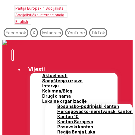
Partija Europskih Socijalista
Socijalistička Internacionala
English
Facebook
X
Instagram
YouTube
TikTok
Vijesti
Aktuelnosti
Saopštenja i izjave
Intervju
Kolumna/Blog
Drugi o nama
Lokalne organizacije
Bosansko-podrinjski Kanton
Hercegovačko-neretvanski kanton
Kanton 10
Kanton Sarajevo
Posavski kanton
Regija Banja Luka