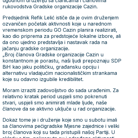
ugodnom druženju sa članicama i članovima
rukovodstva Gradske organizacije Cazin.
Predsjednik Refik Lelić ističe da je ovim druženjem
ozvaničen početak aktivnosti koje u narednom
vremenskom periodu GO Cazin planira realizirati,
kao dio priprema za predstojeće lokalne izbore, ali
da ono ujedno predstavlja i nastavak rada na
jačanju gradske organizacije.
„Broj članova Gradske organizacije Cazin u
konstantnom je porastu, naši ljudi prepoznaju SDP
BiH kao jaku političku, građansku opciju i
alternativu vladajućim nacionalističkim strankama
koje su odavno izgubile kredibilitet.
Moram izraziti zadovoljstvo do sada urađenim. Za
relativno kratak period uspjeli smo pokrenuti
stvari, uspjeli smo animirati mlade ljude, naše
članove da se aktivno uključe u rad organizacije.
Dokaz tome je i druženje koje smo u subotu imali
sa članovima pećigradske Mjesne zajednice i veliki
broj članova koji su tada pristupili našoj Partiji. U