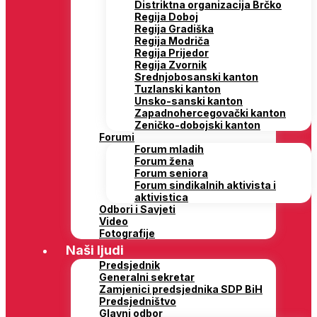
Distriktna organizacija Brčko
Regija Doboj
Regija Gradiška
Regija Modriča
Regija Prijedor
Regija Zvornik
Srednjobosanski kanton
Tuzlanski kanton
Unsko-sanski kanton
Zapadnohercegovački kanton
Zeničko-dobojski kanton
Forumi
Forum mladih
Forum žena
Forum seniora
Forum sindikalnih aktivista i
aktivistica
Odbori i Savjeti
Video
Fotografije
Naši ljudi
Predsjednik
Generalni sekretar
Zamjenici predsjednika SDP BiH
Predsjedništvo
Glavni odbor