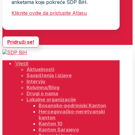
anketama koje pokreće SDP BiH.
Kliknite ovdje da pristupite Atlasu
Pridruži se!
Vijesti
Aktuelnosti
Saopštenja i izjave
Intervju
Kolumna/Blog
Drugi o nama
Lokalne organizacije
Bosansko-podrinjski Kanton
Hercegovačko-neretvanski
kanton
Kanton 10
Kanton Sarajevo