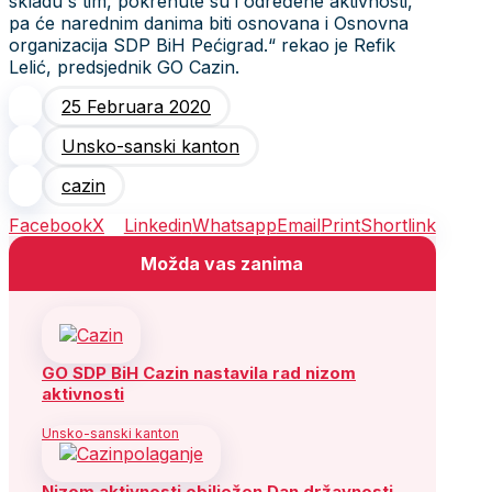
skladu s tim, pokrenute su i određene aktivnosti,
pa će narednim danima biti osnovana i Osnovna
organizacija SDP BiH Pećigrad.“ rekao je Refik
Lelić, predsjednik GO Cazin.
25 Februara 2020
Unsko-sanski kanton
cazin
Facebook
X
Linkedin
Whatsapp
Email
Print
Shortlink
Možda vas zanima
GO SDP BiH Cazin nastavila rad nizom
aktivnosti
Unsko-sanski kanton
Nizom aktivnosti obilježen Dan državnosti