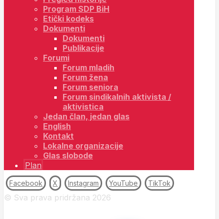
Program SDP BiH
Etički kodeks
Dokumenti
Dokumenti
Publikacije
Forumi
Forum mladih
Forum žena
Forum seniora
Forum sindikalnih aktivista /
aktivistica
Jedan član, jedan glas
English
Kontakt
Lokalne organizacije
Glas slobode
Plan
Facebook
X
Instagram
YouTube
TikTok
© Sva prava pridržana 2026