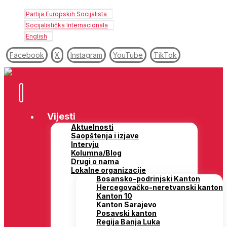
Partija Europskih Socijalista
Socijalistička Internacionala
English
Facebook
X
Instagram
YouTube
TikTok
Vijesti
Aktuelnosti
Saopštenja i izjave
Intervju
Kolumna/Blog
Drugi o nama
Lokalne organizacije
Bosansko-podrinjski Kanton
Hercegovačko-neretvanski kanton
Kanton 10
Kanton Sarajevo
Posavski kanton
Regija Banja Luka