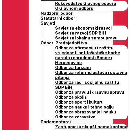
Rukovodstvo Glavnog odbora
O Glavnom odboru
Nadzorni odbor
Statutarni odbor
Savjeti
Savjet za ekonomski razvoj
Savjet za razvoj SDP BiH
Savjet za lokalnu samoupravu
Odbori Predsjedništva
Odbor za afirmaciju i zaštitu
vrijednosti antifašističke borbe
naroda i narodnosti Bosne i
Hercegovine
Odbor za turizam
Odbor za reformu ustava i ustavna
pitanja
Odbor za rad i socijalnu zaštitu
SDP BiH
Odbor za pravdu i državnu upravu
Odbor za okoliš
Odbor za sport i kulturu
Odbor za nauku i tehnologiju
Odbor za obrazovanje i nauku
Odbor za zdravstvo
Parlamentarci
Zastupnici u skupštinama kantona