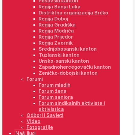
Posavski kanton
Regija Banja Luka
Distriktna organizacija Brčko
Regija Doboj
Regija Gradiška
Regija Modriča
Regija Prijedor
Regija Zvornik
Srednjobosanski kanton
Tuzlanski kanton
Unsko-sanski kanton
Zapadnohercegovački kanton
Zeničko-dobojski kanton
Forumi
Forum mladih
Forum žena
Forum seniora
Forum sindikalnih aktivista i
aktivistica
Odbori i Savjeti
Video
Fotografije
Naši ljudi