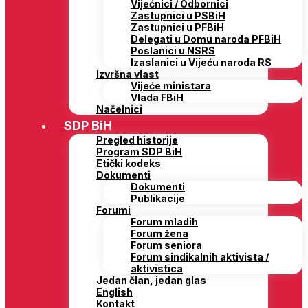
Vijećnici / Odbornici
Zastupnici u PSBiH
Zastupnici u PFBiH
Delegati u Domu naroda PFBiH
Poslanici u NSRS
Izaslanici u Vijeću naroda RS
Izvršna vlast
Vijeće ministara
Vlada FBiH
Načelnici
SDP BiH
Pregled historije
Program SDP BiH
Etički kodeks
Dokumenti
Dokumenti
Publikacije
Forumi
Forum mladih
Forum žena
Forum seniora
Forum sindikalnih aktivista /
aktivistica
Jedan član, jedan glas
English
Kontakt