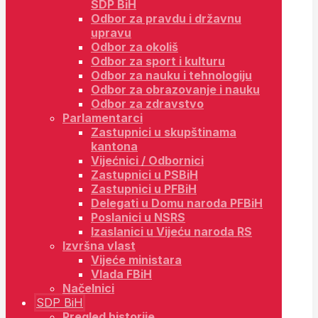
SDP BiH
Odbor za pravdu i državnu
upravu
Odbor za okoliš
Odbor za sport i kulturu
Odbor za nauku i tehnologiju
Odbor za obrazovanje i nauku
Odbor za zdravstvo
Parlamentarci
Zastupnici u skupštinama
kantona
Vijećnici / Odbornici
Zastupnici u PSBiH
Zastupnici u PFBiH
Delegati u Domu naroda PFBiH
Poslanici u NSRS
Izaslanici u Vijeću naroda RS
Izvršna vlast
Vijeće ministara
Vlada FBiH
Načelnici
SDP BiH
Pregled historije