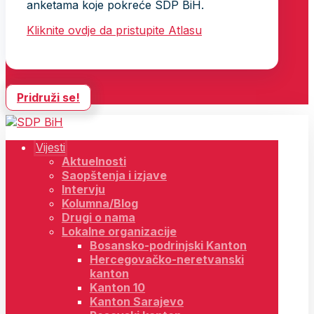
anketama koje pokreće SDP BiH.
Kliknite ovdje da pristupite Atlasu
Pridruži se!
Vijesti
Aktuelnosti
Saopštenja i izjave
Intervju
Kolumna/Blog
Drugi o nama
Lokalne organizacije
Bosansko-podrinjski Kanton
Hercegovačko-neretvanski
kanton
Kanton 10
Kanton Sarajevo