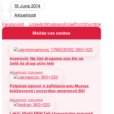
19 Juna 2014
Aktuelnosti
Facebook
X
Linkedin
Whatsapp
Email
Print
Shortlink
Možda vas zanima
Imamović: Ne čini drugome ono što ne
želiš da drugi učini tebi
Aktuelnosti
,
Izdvojeno
Potpisan ugovor o sufinansiranju Muzeja
književnosti i pozorišne umjetnosti BiH
Aktuelnosti
,
Izdvojeno
Lakić: Vlada FBiH želi stopostotno preuzeti