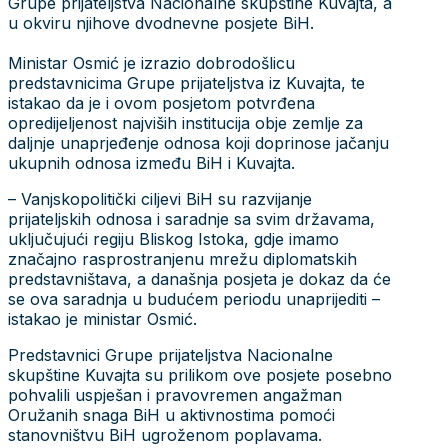
Grupe prijateljstva Nacionalne skupštine Kuvajta, a
u okviru njihove dvodnevne posjete BiH.
Ministar Osmić je izrazio dobrodošlicu
predstavnicima Grupe prijateljstva iz Kuvajta, te
istakao da je i ovom posjetom potvrđena
opredijeljenost najviših institucija obje zemlje za
daljnje unaprjeđenje odnosa koji doprinose jačanju
ukupnih odnosa između BiH i Kuvajta.
– Vanjskopolitički ciljevi BiH su razvijanje
prijateljskih odnosa i saradnje sa svim državama,
uključujući regiju Bliskog Istoka, gdje imamo
značajno rasprostranjenu mrežu diplomatskih
predstavništava, a današnja posjeta je dokaz da će
se ova saradnja u budućem periodu unaprijediti –
istakao je ministar Osmić.
Predstavnici Grupe prijateljstva Nacionalne
skupštine Kuvajta su prilikom ove posjete posebno
pohvalili uspješan i pravovremen angažman
Oružanih snaga BiH u aktivnostima pomoći
stanovništvu BiH ugroženom poplavama.