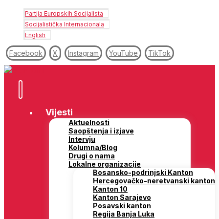
Partija Europskih Socijalista
Socijalistička Internacionala
English
Facebook
X
Instagram
YouTube
TikTok
Vijesti
Aktuelnosti
Saopštenja i izjave
Intervju
Kolumna/Blog
Drugi o nama
Lokalne organizacije
Bosansko-podrinjski Kanton
Hercegovačko-neretvanski kanton
Kanton 10
Kanton Sarajevo
Posavski kanton
Regija Banja Luka