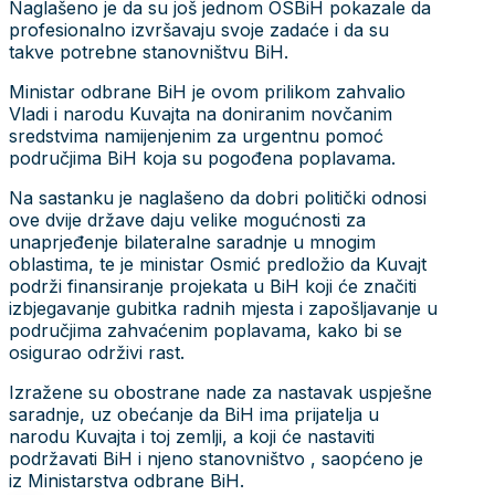
Naglašeno je da su još jednom OSBiH pokazale da
profesionalno izvršavaju svoje zadaće i da su
takve potrebne stanovništvu BiH.
Ministar odbrane BiH je ovom prilikom zahvalio
Vladi i narodu Kuvajta na doniranim novčanim
sredstvima namijenjenim za urgentnu pomoć
područjima BiH koja su pogođena poplavama.
Na sastanku je naglašeno da dobri politički odnosi
ove dvije države daju velike mogućnosti za
unaprjeđenje bilateralne saradnje u mnogim
oblastima, te je ministar Osmić predložio da Kuvajt
podrži finansiranje projekata u BiH koji će značiti
izbjegavanje gubitka radnih mjesta i zapošljavanje u
područjima zahvaćenim poplavama, kako bi se
osigurao održivi rast.
Izražene su obostrane nade za nastavak uspješne
saradnje, uz obećanje da BiH ima prijatelja u
narodu Kuvajta i toj zemlji, a koji će nastaviti
podržavati BiH i njeno stanovništvo , saopćeno je
iz Ministarstva odbrane BiH.