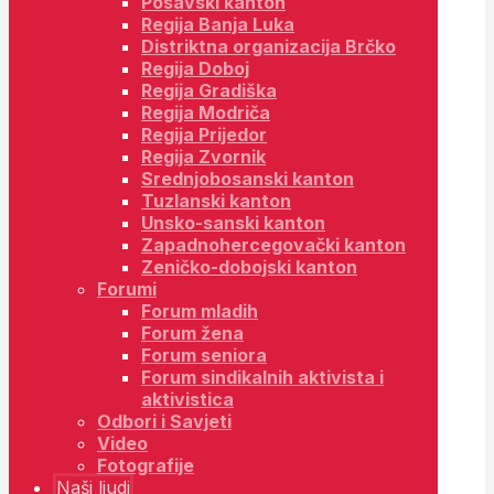
Posavski kanton
Regija Banja Luka
Distriktna organizacija Brčko
Regija Doboj
Regija Gradiška
Regija Modriča
Regija Prijedor
Regija Zvornik
Srednjobosanski kanton
Tuzlanski kanton
Unsko-sanski kanton
Zapadnohercegovački kanton
Zeničko-dobojski kanton
Forumi
Forum mladih
Forum žena
Forum seniora
Forum sindikalnih aktivista i
aktivistica
Odbori i Savjeti
Video
Fotografije
Naši ljudi