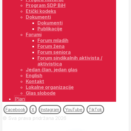
Program SDP BiH
Etički kodeks
Dokumenti
Dokumenti
Publikacije
Forumi
Forum mladih
Forum žena
Forum seniora
Forum sindikalnih aktivista /
aktivistica
Jedan član, jedan glas
English
Kontakt
Lokalne organizacije
Glas slobode
Plan
Facebook
X
Instagram
YouTube
TikTok
© Sva prava pridržana 2026