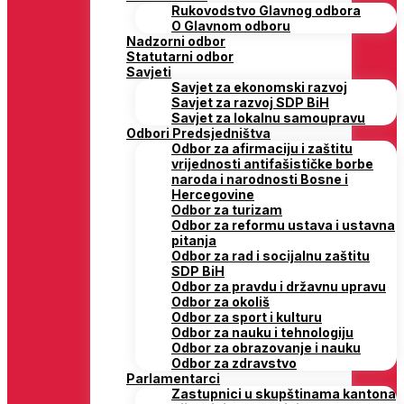
Rukovodstvo Glavnog odbora
O Glavnom odboru
Nadzorni odbor
Statutarni odbor
Savjeti
Savjet za ekonomski razvoj
Savjet za razvoj SDP BiH
Savjet za lokalnu samoupravu
Odbori Predsjedništva
Odbor za afirmaciju i zaštitu
vrijednosti antifašističke borbe
naroda i narodnosti Bosne i
Hercegovine
Odbor za turizam
Odbor za reformu ustava i ustavna
pitanja
Odbor za rad i socijalnu zaštitu
SDP BiH
Odbor za pravdu i državnu upravu
Odbor za okoliš
Odbor za sport i kulturu
Odbor za nauku i tehnologiju
Odbor za obrazovanje i nauku
Odbor za zdravstvo
Parlamentarci
Zastupnici u skupštinama kantona