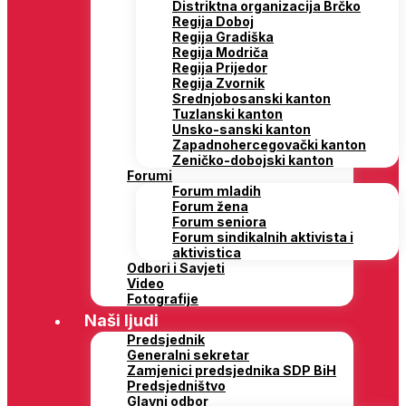
Distriktna organizacija Brčko
Regija Doboj
Regija Gradiška
Regija Modriča
Regija Prijedor
Regija Zvornik
Srednjobosanski kanton
Tuzlanski kanton
Unsko-sanski kanton
Zapadnohercegovački kanton
Zeničko-dobojski kanton
Forumi
Forum mladih
Forum žena
Forum seniora
Forum sindikalnih aktivista i
aktivistica
Odbori i Savjeti
Video
Fotografije
Naši ljudi
Predsjednik
Generalni sekretar
Zamjenici predsjednika SDP BiH
Predsjedništvo
Glavni odbor