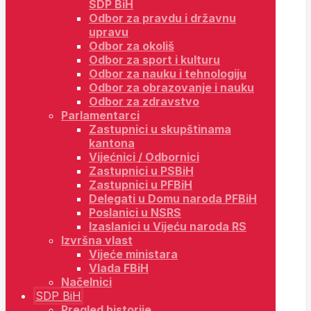
SDP BiH
Odbor za pravdu i državnu
upravu
Odbor za okoliš
Odbor za sport i kulturu
Odbor za nauku i tehnologiju
Odbor za obrazovanje i nauku
Odbor za zdravstvo
Parlamentarci
Zastupnici u skupštinama
kantona
Vijećnici / Odbornici
Zastupnici u PSBiH
Zastupnici u PFBiH
Delegati u Domu naroda PFBiH
Poslanici u NSRS
Izaslanici u Vijeću naroda RS
Izvršna vlast
Vijeće ministara
Vlada FBiH
Načelnici
SDP BiH
Pregled historije