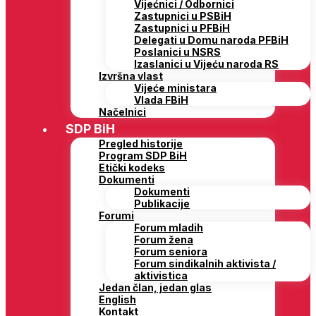
Vijećnici / Odbornici
Zastupnici u PSBiH
Zastupnici u PFBiH
Delegati u Domu naroda PFBiH
Poslanici u NSRS
Izaslanici u Vijeću naroda RS
Izvršna vlast
Vijeće ministara
Vlada FBiH
Načelnici
SDP BiH
Pregled historije
Program SDP BiH
Etički kodeks
Dokumenti
Dokumenti
Publikacije
Forumi
Forum mladih
Forum žena
Forum seniora
Forum sindikalnih aktivista /
aktivistica
Jedan član, jedan glas
English
Kontakt