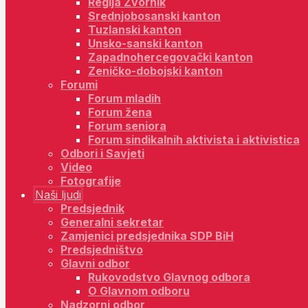
Regija Zvornik
Srednjobosanski kanton
Tuzlanski kanton
Unsko-sanski kanton
Zapadnohercegovački kanton
Zeničko-dobojski kanton
Forumi
Forum mladih
Forum žena
Forum seniora
Forum sindikalnih aktivista i aktivistica
Odbori i Savjeti
Video
Fotografije
Naši ljudi
Predsjednik
Generalni sekretar
Zamjenici predsjednika SDP BiH
Predsjedništvo
Glavni odbor
Rukovodstvo Glavnog odbora
O Glavnom odboru
Nadzorni odbor