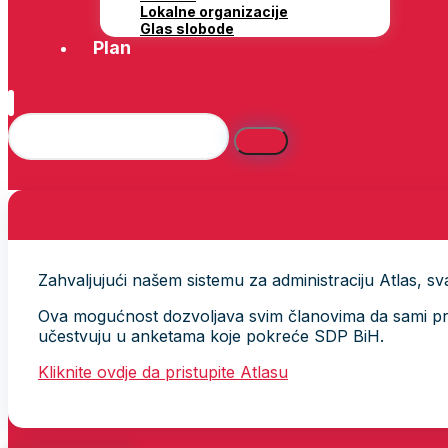
Lokalne organizacije
Glas slobode
Plan
Zahvaljujući našem sistemu za administraciju Atlas, svak
Ova mogućnost dozvoljava svim članovima da sami provj
učestvuju u anketama koje pokreće SDP BiH.
Kliknite ovdje da pristupite Atlasu