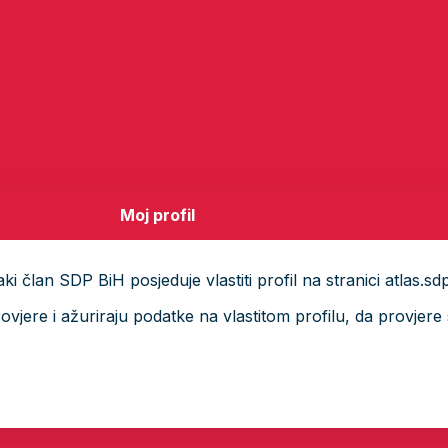
Moj profil
i član SDP BiH posjeduje vlastiti profil na stranici atlas.sd
ere i ažuriraju podatke na vlastitom profilu, da provjere s