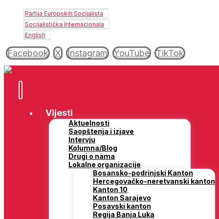
Partija Europskih Socijalista
Socijalistička Internacionala
English
Facebook
X
Instagram
YouTube
TikTok
Vijesti
Aktuelnosti
Saopštenja i izjave
Intervju
Kolumna/Blog
Drugi o nama
Lokalne organizacije
Bosansko-podrinjski Kanton
Hercegovačko-neretvanski kanton
Kanton 10
Kanton Sarajevo
Posavski kanton
Regija Banja Luka