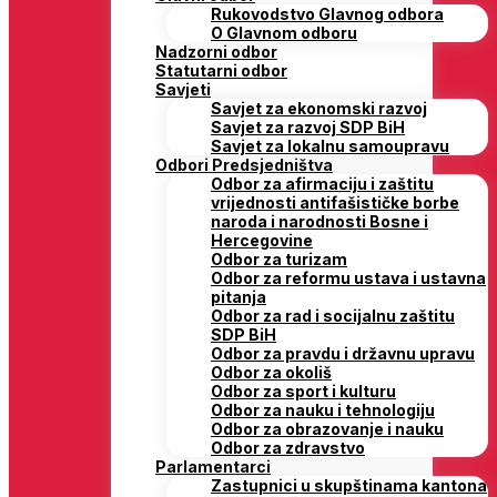
Rukovodstvo Glavnog odbora
O Glavnom odboru
Nadzorni odbor
Statutarni odbor
Savjeti
Savjet za ekonomski razvoj
Savjet za razvoj SDP BiH
Savjet za lokalnu samoupravu
Odbori Predsjedništva
Odbor za afirmaciju i zaštitu
vrijednosti antifašističke borbe
naroda i narodnosti Bosne i
Hercegovine
Odbor za turizam
Odbor za reformu ustava i ustavna
pitanja
Odbor za rad i socijalnu zaštitu
SDP BiH
Odbor za pravdu i državnu upravu
Odbor za okoliš
Odbor za sport i kulturu
Odbor za nauku i tehnologiju
Odbor za obrazovanje i nauku
Odbor za zdravstvo
Parlamentarci
Zastupnici u skupštinama kantona