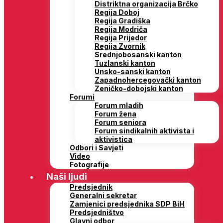
Distriktna organizacija Brčko
Regija Doboj
Regija Gradiška
Regija Modriča
Regija Prijedor
Regija Zvornik
Srednjobosanski kanton
Tuzlanski kanton
Unsko-sanski kanton
Zapadnohercegovački kanton
Zeničko-dobojski kanton
Forumi
Forum mladih
Forum žena
Forum seniora
Forum sindikalnih aktivista i
aktivistica
Odbori i Savjeti
Video
Fotografije
Naši ljudi
Predsjednik
Generalni sekretar
Zamjenici predsjednika SDP BiH
Predsjedništvo
Glavni odbor