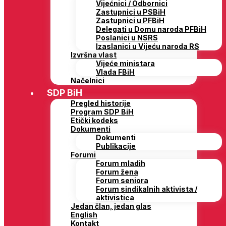
Vijećnici / Odbornici
Zastupnici u PSBiH
Zastupnici u PFBiH
Delegati u Domu naroda PFBiH
Poslanici u NSRS
Izaslanici u Vijeću naroda RS
Izvršna vlast
Vijeće ministara
Vlada FBiH
Načelnici
SDP BiH
Pregled historije
Program SDP BiH
Etički kodeks
Dokumenti
Dokumenti
Publikacije
Forumi
Forum mladih
Forum žena
Forum seniora
Forum sindikalnih aktivista /
aktivistica
Jedan član, jedan glas
English
Kontakt