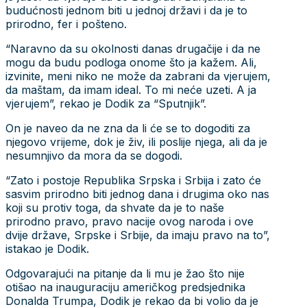
budućnosti jednom biti u jednoj državi i da je to
prirodno, fer i pošteno.
“Naravno da su okolnosti danas drugačije i da ne
mogu da budu podloga onome što ja kažem. Ali,
izvinite, meni niko ne može da zabrani da vjerujem,
da maštam, da imam ideal. To mi neće uzeti. A ja
vjerujem”, rekao je Dodik za “Sputnjik”.
On je naveo da ne zna da li će se to dogoditi za
njegovo vrijeme, dok je živ, ili poslije njega, ali da je
nesumnjivo da mora da se dogodi.
“Zato i postoje Republika Srpska i Srbija i zato će
sasvim prirodno biti jednog dana i drugima oko nas
koji su protiv toga, da shvate da je to naše
prirodno pravo, pravo nacije ovog naroda i ove
dvije države, Srpske i Srbije, da imaju pravo na to”,
istakao je Dodik.
Odgovarajući na pitanje da li mu je žao što nije
otišao na inauguraciju američkog predsjednika
Donalda Trumpa, Dodik je rekao da bi volio da je