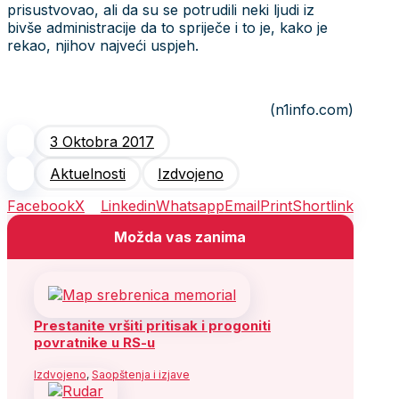
prisustvovao, ali da su se potrudili neki ljudi iz
bivše administracije da to spriječe i to je, kako je
rekao, njihov najveći uspjeh.
(n1info.com)
3 Oktobra 2017
Aktuelnosti
Izdvojeno
Facebook
X
Linkedin
Whatsapp
Email
Print
Shortlink
Možda vas zanima
Prestanite vršiti pritisak i progoniti
povratnike u RS-u
Izdvojeno
,
Saopštenja i izjave