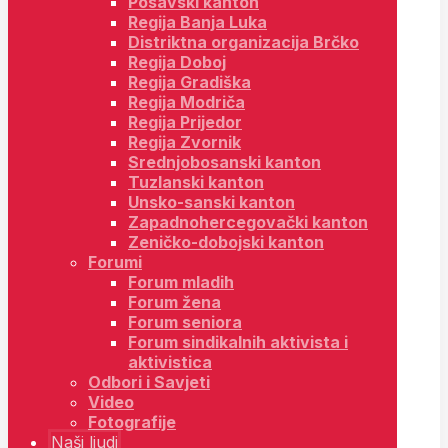
Posavski kanton
Regija Banja Luka
Distriktna organizacija Brčko
Regija Doboj
Regija Gradiška
Regija Modriča
Regija Prijedor
Regija Zvornik
Srednjobosanski kanton
Tuzlanski kanton
Unsko-sanski kanton
Zapadnohercegovački kanton
Zeničko-dobojski kanton
Forumi
Forum mladih
Forum žena
Forum seniora
Forum sindikalnih aktivista i
aktivistica
Odbori i Savjeti
Video
Fotografije
Naši ljudi