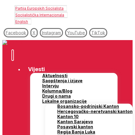
Partija Europskih Socijalista
Socijalistička Internacionala
English
Facebook
X
Instagram
YouTube
TikTok
Vijesti
Aktuelnosti
Saopštenja i izjave
Intervju
Kolumna/Blog
Drugi o nama
Lokalne organizacije
Bosansko-podrinjski Kanton
Hercegovačko-neretvanski kanton
Kanton 10
Kanton Sarajevo
Posavski kanton
Regija Banja Luka