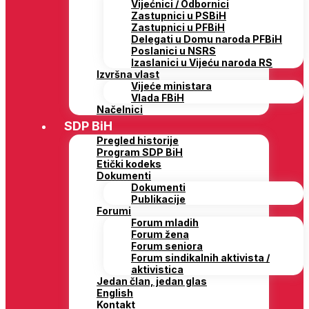
Vijećnici / Odbornici
Zastupnici u PSBiH
Zastupnici u PFBiH
Delegati u Domu naroda PFBiH
Poslanici u NSRS
Izaslanici u Vijeću naroda RS
Izvršna vlast
Vijeće ministara
Vlada FBiH
Načelnici
SDP BiH
Pregled historije
Program SDP BiH
Etički kodeks
Dokumenti
Dokumenti
Publikacije
Forumi
Forum mladih
Forum žena
Forum seniora
Forum sindikalnih aktivista /
aktivistica
Jedan član, jedan glas
English
Kontakt