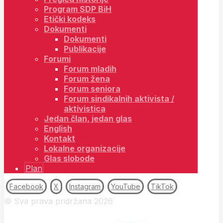
Program SDP BiH
Etički kodeks
Dokumenti
Dokumenti
Publikacije
Forumi
Forum mladih
Forum žena
Forum seniora
Forum sindikalnih aktivista /
aktivistica
Jedan član, jedan glas
English
Kontakt
Lokalne organizacije
Glas slobode
Plan
Facebook
X
Instagram
YouTube
TikTok
© Sva prava pridržana 2026