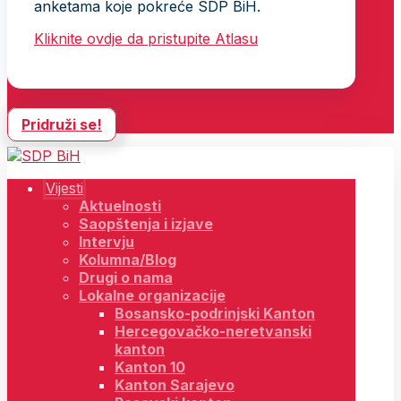
anketama koje pokreće SDP BiH.
Kliknite ovdje da pristupite Atlasu
Pridruži se!
Vijesti
Aktuelnosti
Saopštenja i izjave
Intervju
Kolumna/Blog
Drugi o nama
Lokalne organizacije
Bosansko-podrinjski Kanton
Hercegovačko-neretvanski
kanton
Kanton 10
Kanton Sarajevo