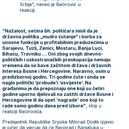
Srbije”, naveo je Bećirović u
reakciji.
“Nažalost, većina bh. političara misli da je
državna politika „mudro ćutanje“ i borba za
unosne funkcije u profitabilnim preduzećima u
Sarajevu, Tuzli, Zenici, Mostaru, Banja Luci,
Bihaću, Travniku … Oni zbog svojih dnevno-
političkih i uskostranačkih preokupacija nemaju
vremena da se bave zaštitom države i državnih
interesa Bosne i Hercegovine. Naravno, osim u
predizbornoj godini. Tri godine ćute i onda se
naglo politički ‘probude’i ‘osvijeste’. Na
građanima je da prepoznaju one koji su četiri
godine uporno djelovali na zaštiti države Bosne i
Hercegovine ili da opet ‘nagrade’ one koji to
rade samo godinu dana pred izbore”
, stoji u
reakciji Bećirovića.
Predsjednik Republike Srpske Milorad Dodik izjavio
je jučer da vjeruje da će Beograd i Banjaluka u