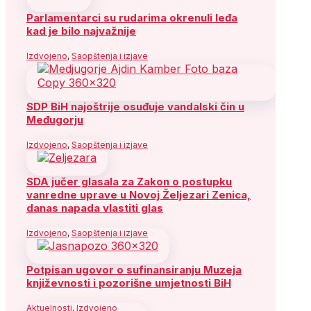
Parlamentarci su rudarima okrenuli leđa
kad je bilo najvažnije
Izdvojeno
,
Saopštenja i izjave
SDP BiH najoštrije osuđuje vandalski čin u
Međugorju
Izdvojeno
,
Saopštenja i izjave
SDA jučer glasala za Zakon o postupku
vanredne uprave u Novoj Željezari Zenica,
danas napada vlastiti glas
Izdvojeno
,
Saopštenja i izjave
Potpisan ugovor o sufinansiranju Muzeja
književnosti i pozorišne umjetnosti BiH
Aktuelnosti
,
Izdvojeno