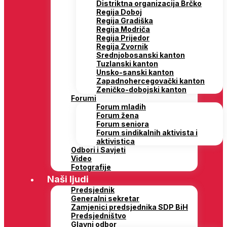
Distriktna organizacija Brčko
Regija Doboj
Regija Gradiška
Regija Modriča
Regija Prijedor
Regija Zvornik
Srednjobosanski kanton
Tuzlanski kanton
Unsko-sanski kanton
Zapadnohercegovački kanton
Zeničko-dobojski kanton
Forumi
Forum mladih
Forum žena
Forum seniora
Forum sindikalnih aktivista i
aktivistica
Odbori i Savjeti
Video
Fotografije
Naši ljudi
Predsjednik
Generalni sekretar
Zamjenici predsjednika SDP BiH
Predsjedništvo
Glavni odbor