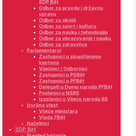
SDP BiH
Odbor za pravdu i državnu
upravu
Odbor za okoliš
Odbor za sport i kulturu
Odbor za nauku i tehnologiju
Odbor za obrazovanje i nauku
Odbor za zdravstvo
Parlamentarci
Zastupnici u skupštinama
kantona
Vijećnici / Odbornici
Zastupnici u PSBiH
Zastupnici u PFBiH
Delegati u Domu naroda PFBiH
Poslanici u NSRS
Izaslanici u Vijeću naroda RS
Izvršna vlast
Vijeće ministara
Vlada FBiH
Načelnici
SDP BiH
Pregled historije