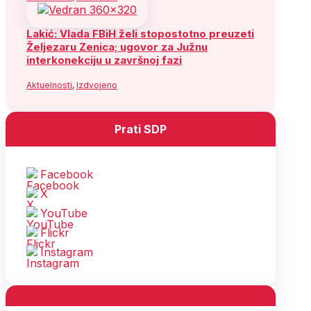
Lakić: Vlada FBiH želi stopostotno preuzeti
Željezaru Zenica; ugovor za Južnu
interkonekciju u završnoj fazi
Aktuelnosti
,
Izdvojeno
Prati SDP
Facebook
X
YouTube
Flickr
Instagram