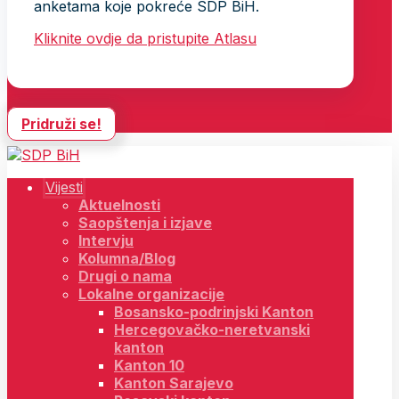
anketama koje pokreće SDP BiH.
Kliknite ovdje da pristupite Atlasu
Pridruži se!
Vijesti
Aktuelnosti
Saopštenja i izjave
Intervju
Kolumna/Blog
Drugi o nama
Lokalne organizacije
Bosansko-podrinjski Kanton
Hercegovačko-neretvanski
kanton
Kanton 10
Kanton Sarajevo