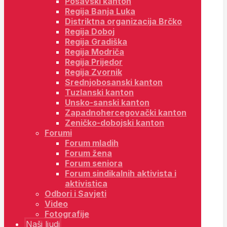
Posavski kanton
Regija Banja Luka
Distriktna organizacija Brčko
Regija Doboj
Regija Gradiška
Regija Modriča
Regija Prijedor
Regija Zvornik
Srednjobosanski kanton
Tuzlanski kanton
Unsko-sanski kanton
Zapadnohercegovački kanton
Zeničko-dobojski kanton
Forumi
Forum mladih
Forum žena
Forum seniora
Forum sindikalnih aktivista i
aktivistica
Odbori i Savjeti
Video
Fotografije
Naši ljudi