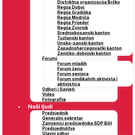
Distriktna organizacija Brčko
Regija Doboj
Regija Gradiška
Regija Modriča
Regija Prijedor
Regija Zvornik
Srednjobosanski kanton
Tuzlanski kanton
Unsko-sanski kanton
Zapadnohercegovački kanton
Zeničko-dobojski kanton
Forumi
Forum mladih
Forum žena
Forum seniora
Forum sindikalnih aktivista i
aktivistica
Odbori i Savjeti
Video
Fotografije
Naši ljudi
Predsjednik
Generalni sekretar
Zamjenici predsjednika SDP BiH
Predsjedništvo
Glavni odbor