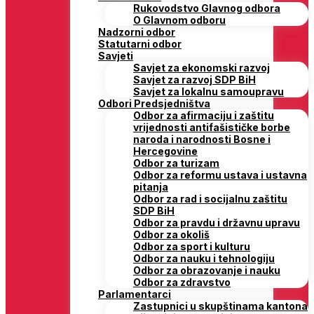
Rukovodstvo Glavnog odbora
O Glavnom odboru
Nadzorni odbor
Statutarni odbor
Savjeti
Savjet za ekonomski razvoj
Savjet za razvoj SDP BiH
Savjet za lokalnu samoupravu
Odbori Predsjedništva
Odbor za afirmaciju i zaštitu
vrijednosti antifašističke borbe
naroda i narodnosti Bosne i
Hercegovine
Odbor za turizam
Odbor za reformu ustava i ustavna
pitanja
Odbor za rad i socijalnu zaštitu
SDP BiH
Odbor za pravdu i državnu upravu
Odbor za okoliš
Odbor za sport i kulturu
Odbor za nauku i tehnologiju
Odbor za obrazovanje i nauku
Odbor za zdravstvo
Parlamentarci
Zastupnici u skupštinama kantona