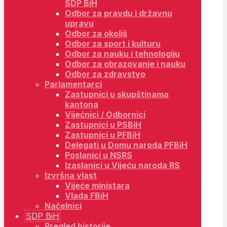
SDP BiH
Odbor za pravdu i državnu
upravu
Odbor za okoliš
Odbor za sport i kulturu
Odbor za nauku i tehnologiju
Odbor za obrazovanje i nauku
Odbor za zdravstvo
Parlamentarci
Zastupnici u skupštinama
kantona
Vijećnici / Odbornici
Zastupnici u PSBiH
Zastupnici u PFBiH
Delegati u Domu naroda PFBiH
Poslanici u NSRS
Izaslanici u Vijeću naroda RS
Izvršna vlast
Vijeće ministara
Vlada FBiH
Načelnici
SDP BiH
Pregled historije