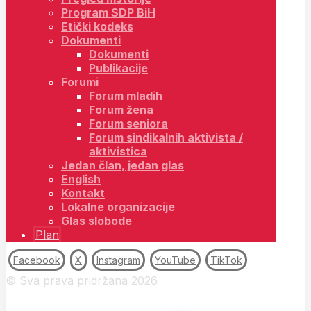
Program SDP BiH
Etički kodeks
Dokumenti
Dokumenti
Publikacije
Forumi
Forum mladih
Forum žena
Forum seniora
Forum sindikalnih aktivista /
aktivistica
Jedan član, jedan glas
English
Kontakt
Lokalne organizacije
Glas slobode
Plan
Facebook
X
Instagram
YouTube
TikTok
© Sva prava pridržana 2026