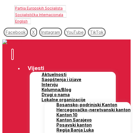
Partija Europskih Socijalista
Socijalistička Internacionala
English
Facebook
X
Instagram
YouTube
TikTok
Vijesti
Aktuelnosti
Saopštenja i izjave
Intervju
Kolumna/Blog
Drugi o nama
Lokalne organizacije
Bosansko-podrinjski Kanton
Hercegovačko-neretvanski kanton
Kanton 10
Kanton Sarajevo
Posavski kanton
Regija Banja Luka