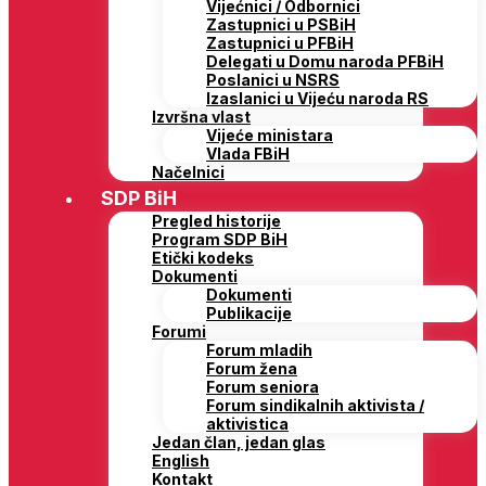
Vijećnici / Odbornici
Zastupnici u PSBiH
Zastupnici u PFBiH
Delegati u Domu naroda PFBiH
Poslanici u NSRS
Izaslanici u Vijeću naroda RS
Izvršna vlast
Vijeće ministara
Vlada FBiH
Načelnici
SDP BiH
Pregled historije
Program SDP BiH
Etički kodeks
Dokumenti
Dokumenti
Publikacije
Forumi
Forum mladih
Forum žena
Forum seniora
Forum sindikalnih aktivista /
aktivistica
Jedan član, jedan glas
English
Kontakt