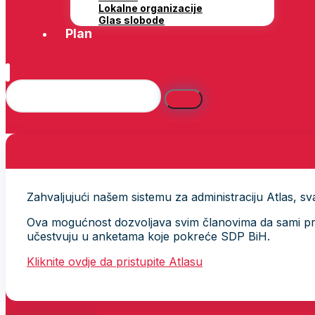
Lokalne organizacije
Glas slobode
Plan
Zahvaljujući našem sistemu za administraciju Atlas, svak
Ova mogućnost dozvoljava svim članovima da sami provj
učestvuju u anketama koje pokreće SDP BiH.
Kliknite ovdje da pristupite Atlasu