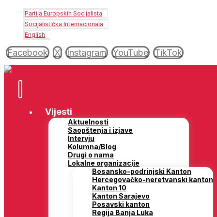
Partija Europskih Socijalista
Socijalistička Internacionala
English
Facebook
X
Instagram
YouTube
TikTok
Vijesti
Aktuelnosti
Saopštenja i izjave
Intervju
Kolumna/Blog
Drugi o nama
Lokalne organizacije
Bosansko-podrinjski Kanton
Hercegovačko-neretvanski kanton
Kanton 10
Kanton Sarajevo
Posavski kanton
Regija Banja Luka