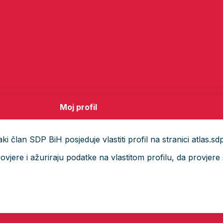
Moj profil
i član SDP BiH posjeduje vlastiti profil na stranici atlas.sd
ere i ažuriraju podatke na vlastitom profilu, da provjere s