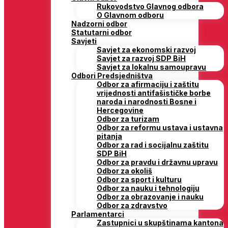
Rukovodstvo Glavnog odbora
O Glavnom odboru
Nadzorni odbor
Statutarni odbor
Savjeti
Savjet za ekonomski razvoj
Savjet za razvoj SDP BiH
Savjet za lokalnu samoupravu
Odbori Predsjedništva
Odbor za afirmaciju i zaštitu
vrijednosti antifašističke borbe
naroda i narodnosti Bosne i
Hercegovine
Odbor za turizam
Odbor za reformu ustava i ustavna
pitanja
Odbor za rad i socijalnu zaštitu
SDP BiH
Odbor za pravdu i državnu upravu
Odbor za okoliš
Odbor za sport i kulturu
Odbor za nauku i tehnologiju
Odbor za obrazovanje i nauku
Odbor za zdravstvo
Parlamentarci
Zastupnici u skupštinama kantona