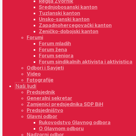
Regija Zvornik
Srednjobosanski kanton
Tuzlanski kanton
Unsko-sanski kanton
Zapadnohercegovački kanton
Zeničko-dobojski kanton
Forumi
Forum mladih
Forum žena
Forum seniora
Forum sindikalnih aktivista i aktivistica
Odbori i Savjeti
Video
Fotografije
Naši ljudi
Predsjednik
Generalni sekretar
Zamjenici predsjednika SDP BiH
Predsjedništvo
Glavni odbor
Rukovodstvo Glavnog odbora
O Glavnom odboru
Nadzorni odbor