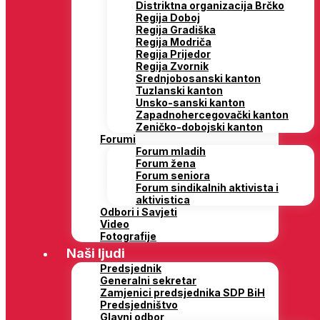
Distriktna organizacija Brčko
Regija Doboj
Regija Gradiška
Regija Modriča
Regija Prijedor
Regija Zvornik
Srednjobosanski kanton
Tuzlanski kanton
Unsko-sanski kanton
Zapadnohercegovački kanton
Zeničko-dobojski kanton
Forumi
Forum mladih
Forum žena
Forum seniora
Forum sindikalnih aktivista i
aktivistica
Odbori i Savjeti
Video
Fotografije
Naši ljudi
Predsjednik
Generalni sekretar
Zamjenici predsjednika SDP BiH
Predsjedništvo
Glavni odbor