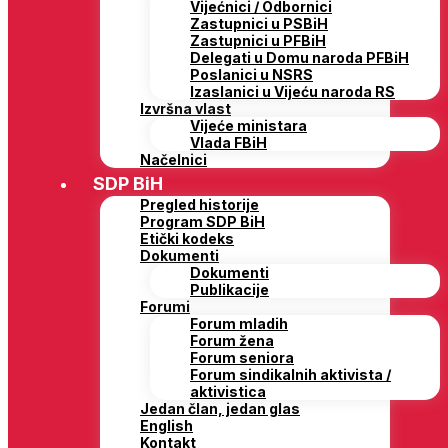
Vijećnici / Odbornici
Zastupnici u PSBiH
Zastupnici u PFBiH
Delegati u Domu naroda PFBiH
Poslanici u NSRS
Izaslanici u Vijeću naroda RS
Izvršna vlast
Vijeće ministara
Vlada FBiH
Načelnici
SDP BiH
Pregled historije
Program SDP BiH
Etički kodeks
Dokumenti
Dokumenti
Publikacije
Forumi
Forum mladih
Forum žena
Forum seniora
Forum sindikalnih aktivista /
aktivistica
Jedan član, jedan glas
English
Kontakt