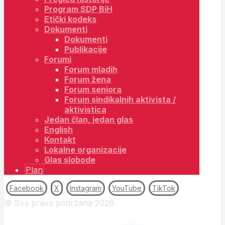
Program SDP BiH
Etički kodeks
Dokumenti
Dokumenti
Publikacije
Forumi
Forum mladih
Forum žena
Forum seniora
Forum sindikalnih aktivista /
aktivistica
Jedan član, jedan glas
English
Kontakt
Lokalne organizacije
Glas slobode
Plan
Facebook
X
Instagram
YouTube
TikTok
© Sva prava pridržana 2026