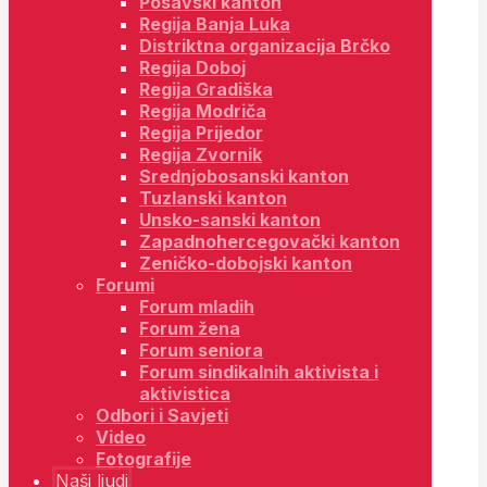
Posavski kanton
Regija Banja Luka
Distriktna organizacija Brčko
Regija Doboj
Regija Gradiška
Regija Modriča
Regija Prijedor
Regija Zvornik
Srednjobosanski kanton
Tuzlanski kanton
Unsko-sanski kanton
Zapadnohercegovački kanton
Zeničko-dobojski kanton
Forumi
Forum mladih
Forum žena
Forum seniora
Forum sindikalnih aktivista i
aktivistica
Odbori i Savjeti
Video
Fotografije
Naši ljudi