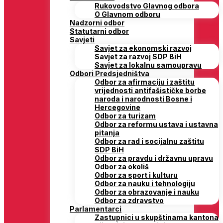
Rukovodstvo Glavnog odbora
O Glavnom odboru
Nadzorni odbor
Statutarni odbor
Savjeti
Savjet za ekonomski razvoj
Savjet za razvoj SDP BiH
Savjet za lokalnu samoupravu
Odbori Predsjedništva
Odbor za afirmaciju i zaštitu
vrijednosti antifašističke borbe
naroda i narodnosti Bosne i
Hercegovine
Odbor za turizam
Odbor za reformu ustava i ustavna
pitanja
Odbor za rad i socijalnu zaštitu
SDP BiH
Odbor za pravdu i državnu upravu
Odbor za okoliš
Odbor za sport i kulturu
Odbor za nauku i tehnologiju
Odbor za obrazovanje i nauku
Odbor za zdravstvo
Parlamentarci
Zastupnici u skupštinama kantona