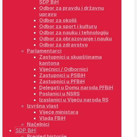
SDP BiH
Odbor za pravdu i državnu
upravu
Odbor za okoliš
Odbor za sport i kulturu
Odbor za nauku i tehnologiju
Odbor za obrazovanje i nauku
Odbor za zdravstvo
Parlamentarci
Zastupnici u skupštinama
kantona
Vijećnici / Odbornici
Zastupnici u PSBiH
Zastupnici u PFBiH
Delegati u Domu naroda PFBiH
Poslanici u NSRS
Izaslanici u Vijeću naroda RS
Izvršna vlast
Vijeće ministara
Vlada FBiH
Načelnici
SDP BiH
Pregled historije