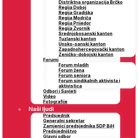
Distriktna organizacija Brčko
Regija Doboj
Regija Gradiška
Regija Modriča
Regija Prijedor
Regija Zvornik
Srednjobosanski kanton
Tuzlanski kanton
Unsko-sanski kanton
Zapadnohercegovački kanton
Zeničko-dobojski kanton
Forumi
Forum mladih
Forum žena
Forum seniora
Forum sindikalnih aktivista i
aktivistica
Odbori i Savjeti
Video
Fotografije
Naši ljudi
Predsjednik
Generalni sekretar
Zamjenici predsjednika SDP BiH
Predsjedništvo
Glavni odbor