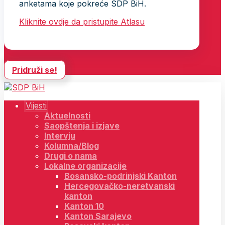
anketama koje pokreće SDP BiH.
Kliknite ovdje da pristupite Atlasu
Pridruži se!
Vijesti
Aktuelnosti
Saopštenja i izjave
Intervju
Kolumna/Blog
Drugi o nama
Lokalne organizacije
Bosansko-podrinjski Kanton
Hercegovačko-neretvanski
kanton
Kanton 10
Kanton Sarajevo