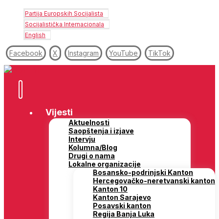
Partija Europskih Socijalista
Socijalistička Internacionala
English
Facebook
X
Instagram
YouTube
TikTok
Vijesti
Aktuelnosti
Saopštenja i izjave
Intervju
Kolumna/Blog
Drugi o nama
Lokalne organizacije
Bosansko-podrinjski Kanton
Hercegovačko-neretvanski kanton
Kanton 10
Kanton Sarajevo
Posavski kanton
Regija Banja Luka