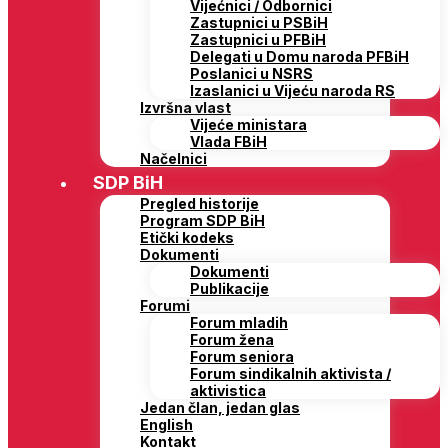
Vijećnici / Odbornici
Zastupnici u PSBiH
Zastupnici u PFBiH
Delegati u Domu naroda PFBiH
Poslanici u NSRS
Izaslanici u Vijeću naroda RS
Izvršna vlast
Vijeće ministara
Vlada FBiH
Načelnici
SDP BiH
Pregled historije
Program SDP BiH
Etički kodeks
Dokumenti
Dokumenti
Publikacije
Forumi
Forum mladih
Forum žena
Forum seniora
Forum sindikalnih aktivista /
aktivistica
Jedan član, jedan glas
English
Kontakt