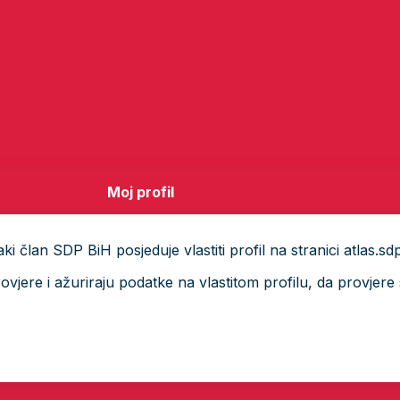
Moj profil
i član SDP BiH posjeduje vlastiti profil na stranici atlas.sd
ere i ažuriraju podatke na vlastitom profilu, da provjere s