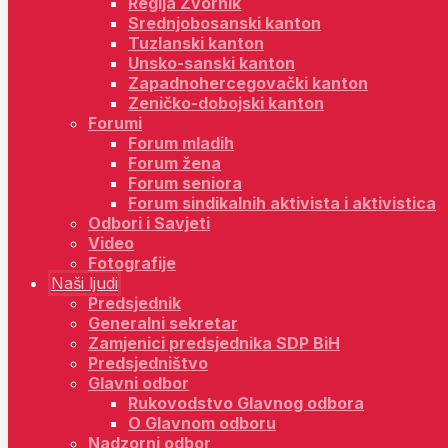
Regija Zvornik
Srednjobosanski kanton
Tuzlanski kanton
Unsko-sanski kanton
Zapadnohercegovački kanton
Zeničko-dobojski kanton
Forumi
Forum mladih
Forum žena
Forum seniora
Forum sindikalnih aktivista i aktivistica
Odbori i Savjeti
Video
Fotografije
Naši ljudi
Predsjednik
Generalni sekretar
Zamjenici predsjednika SDP BiH
Predsjedništvo
Glavni odbor
Rukovodstvo Glavnog odbora
O Glavnom odboru
Nadzorni odbor