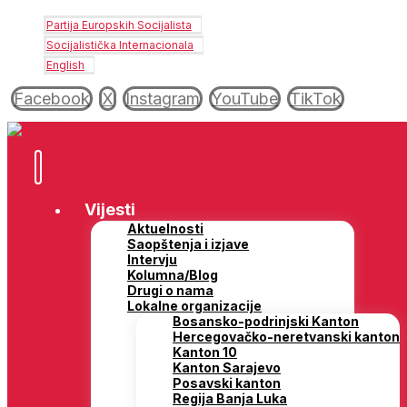
Partija Europskih Socijalista
Socijalistička Internacionala
English
Facebook
X
Instagram
YouTube
TikTok
Vijesti
Aktuelnosti
Saopštenja i izjave
Intervju
Kolumna/Blog
Drugi o nama
Lokalne organizacije
Bosansko-podrinjski Kanton
Hercegovačko-neretvanski kanton
Kanton 10
Kanton Sarajevo
Posavski kanton
Regija Banja Luka