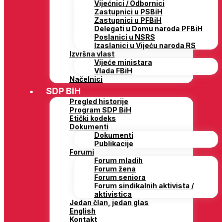
Vijećnici / Odbornici
Zastupnici u PSBiH
Zastupnici u PFBiH
Delegati u Domu naroda PFBiH
Poslanici u NSRS
Izaslanici u Vijeću naroda RS
Izvršna vlast
Vijeće ministara
Vlada FBiH
Načelnici
SDP BiH
Pregled historije
Program SDP BiH
Etički kodeks
Dokumenti
Dokumenti
Publikacije
Forumi
Forum mladih
Forum žena
Forum seniora
Forum sindikalnih aktivista /
aktivistica
Jedan član, jedan glas
English
Kontakt