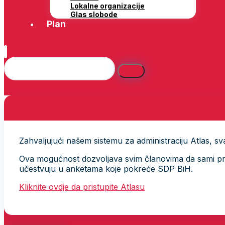
Lokalne organizacije
Glas slobode
Plan
Zahvaljujući našem sistemu za administraciju Atlas, svak
Ova mogućnost dozvoljava svim članovima da sami provj
učestvuju u anketama koje pokreće SDP BiH.
Kliknite ovdje da pristupite Atlasu