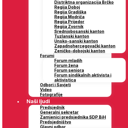
Distriktna organizacija Brčko
Regija Doboj
Regija Gradiška
Regija Modriča
Regija Prijedor
Regija Zvornik
Srednjobosanski kanton
Tuzlanski kanton
Unsko-sanski kanton
Zapadnohercegovački kanton
Zeničko-dobojski kanton
Forumi
Forum mladih
Forum žena
Forum seniora
Forum sindikalnih aktivista i
aktivistica
Odbori i Savjeti
Video
Fotografije
Naši ljudi
Predsjednik
Generalni sekretar
Zamjenici predsjednika SDP BiH
Predsjedništvo
Glavni odbor