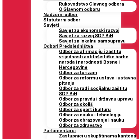
Rukovodstvo Glavnog odbora
O Glavnom odboru
Nadzorni odbor
Statutarni odbor
Savjeti
Savjet za ekonomski razvoj
Savjet za razvoj SDP BiH
Savjet za lokalnu samoupravu
Odbori Predsjedništva
Odbor za afirmaciju i zaštitu
vrijednosti antifašističke borbe
naroda i narodnosti Bosne i
Hercegovine
Odbor za turizam
Odbor za reformu ustava i ustavna
pitanja
Odbor za rad i socijalnu zaštitu
SDP BiH
Odbor za pravdu i državnu upravu
Odbor za okoliš
Odbor za sport i kulturu
Odbor za nauku i tehnologiju
Odbor za obrazovanje i nauku
Odbor za zdravstvo
Parlamentarci
Zastupnici u skupštinama kantona