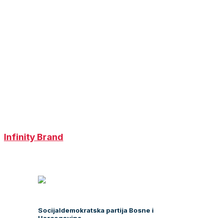
Infinity Brand
Socijaldemokratska partija Bosne i
Hercegovine