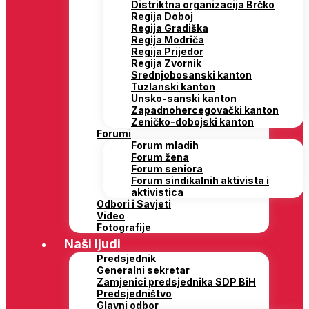
Distriktna organizacija Brčko
Regija Doboj
Regija Gradiška
Regija Modriča
Regija Prijedor
Regija Zvornik
Srednjobosanski kanton
Tuzlanski kanton
Unsko-sanski kanton
Zapadnohercegovački kanton
Zeničko-dobojski kanton
Forumi
Forum mladih
Forum žena
Forum seniora
Forum sindikalnih aktivista i
aktivistica
Odbori i Savjeti
Video
Fotografije
Naši ljudi
Predsjednik
Generalni sekretar
Zamjenici predsjednika SDP BiH
Predsjedništvo
Glavni odbor