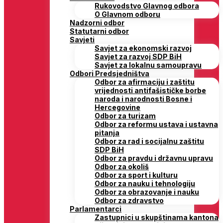
Rukovodstvo Glavnog odbora
O Glavnom odboru
Nadzorni odbor
Statutarni odbor
Savjeti
Savjet za ekonomski razvoj
Savjet za razvoj SDP BiH
Savjet za lokalnu samoupravu
Odbori Predsjedništva
Odbor za afirmaciju i zaštitu
vrijednosti antifašističke borbe
naroda i narodnosti Bosne i
Hercegovine
Odbor za turizam
Odbor za reformu ustava i ustavna
pitanja
Odbor za rad i socijalnu zaštitu
SDP BiH
Odbor za pravdu i državnu upravu
Odbor za okoliš
Odbor za sport i kulturu
Odbor za nauku i tehnologiju
Odbor za obrazovanje i nauku
Odbor za zdravstvo
Parlamentarci
Zastupnici u skupštinama kantona