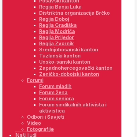
Posavski kanton
Regija Banja Luka
Distriktna organizacija Brčko
Regija Doboj
Regija Gradiška
Regija Modriča
Regija Prijedor
Regija Zvornik
Srednjobosanski kanton
Tuzlanski kanton
Unsko-sanski kanton
Zapadnohercegovački kanton
Zeničko-dobojski kanton
Forumi
Forum mladih
Forum žena
Forum seniora
Forum sindikalnih aktivista i
aktivistica
Odbori i Savjeti
Video
Fotografije
Naši ljudi