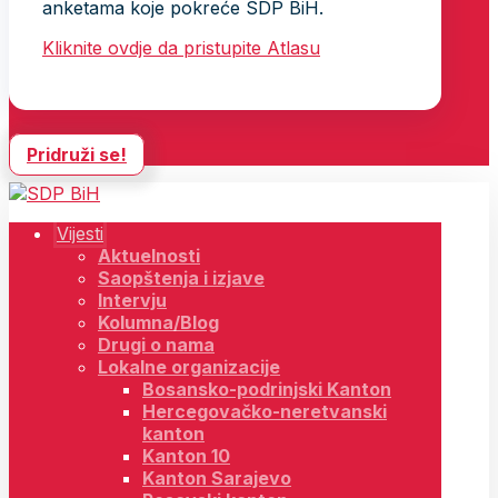
anketama koje pokreće SDP BiH.
Kliknite ovdje da pristupite Atlasu
Pridruži se!
Vijesti
Aktuelnosti
Saopštenja i izjave
Intervju
Kolumna/Blog
Drugi o nama
Lokalne organizacije
Bosansko-podrinjski Kanton
Hercegovačko-neretvanski
kanton
Kanton 10
Kanton Sarajevo