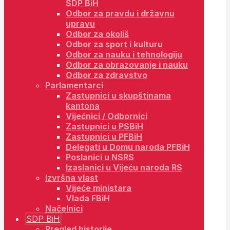
SDP BiH
Odbor za pravdu i državnu
upravu
Odbor za okoliš
Odbor za sport i kulturu
Odbor za nauku i tehnologiju
Odbor za obrazovanje i nauku
Odbor za zdravstvo
Parlamentarci
Zastupnici u skupštinama
kantona
Vijećnici / Odbornici
Zastupnici u PSBiH
Zastupnici u PFBiH
Delegati u Domu naroda PFBiH
Poslanici u NSRS
Izaslanici u Vijeću naroda RS
Izvršna vlast
Vijeće ministara
Vlada FBiH
Načelnici
SDP BiH
Pregled historije