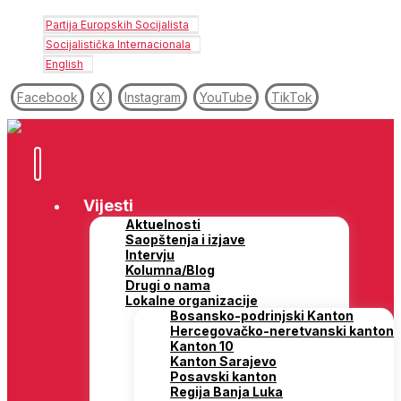
Partija Europskih Socijalista
Socijalistička Internacionala
English
Facebook
X
Instagram
YouTube
TikTok
Vijesti
Aktuelnosti
Saopštenja i izjave
Intervju
Kolumna/Blog
Drugi o nama
Lokalne organizacije
Bosansko-podrinjski Kanton
Hercegovačko-neretvanski kanton
Kanton 10
Kanton Sarajevo
Posavski kanton
Regija Banja Luka