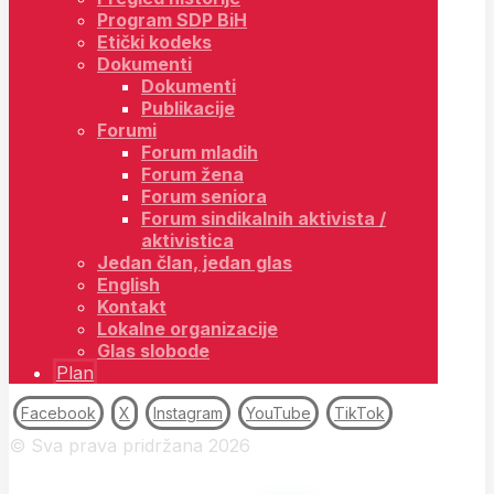
Program SDP BiH
Etički kodeks
Dokumenti
Dokumenti
Publikacije
Forumi
Forum mladih
Forum žena
Forum seniora
Forum sindikalnih aktivista /
aktivistica
Jedan član, jedan glas
English
Kontakt
Lokalne organizacije
Glas slobode
Plan
Facebook
X
Instagram
YouTube
TikTok
© Sva prava pridržana 2026