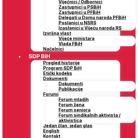
Vijećnici / Odbornici
Zastupnici u PSBiH
Zastupnici u PFBiH
Delegati u Domu naroda PFBiH
Poslanici u NSRS
Izaslanici u Vijeću naroda RS
Izvršna vlast
Vijeće ministara
Vlada FBiH
Načelnici
SDP BiH
Pregled historije
Program SDP BiH
Etički kodeks
Dokumenti
Dokumenti
Publikacije
Forumi
Forum mladih
Forum žena
Forum seniora
Forum sindikalnih aktivista /
aktivistica
Jedan član, jedan glas
English
Kontakt