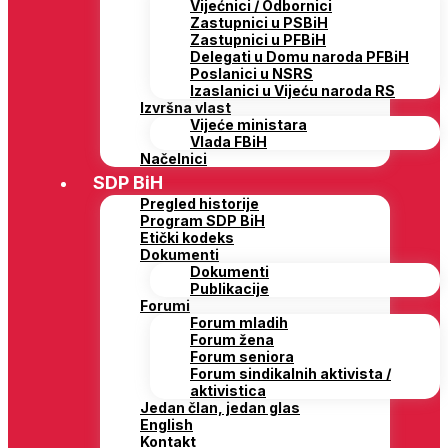
Vijećnici / Odbornici
Zastupnici u PSBiH
Zastupnici u PFBiH
Delegati u Domu naroda PFBiH
Poslanici u NSRS
Izaslanici u Vijeću naroda RS
Izvršna vlast
Vijeće ministara
Vlada FBiH
Načelnici
SDP BiH
Pregled historije
Program SDP BiH
Etički kodeks
Dokumenti
Dokumenti
Publikacije
Forumi
Forum mladih
Forum žena
Forum seniora
Forum sindikalnih aktivista /
aktivistica
Jedan član, jedan glas
English
Kontakt