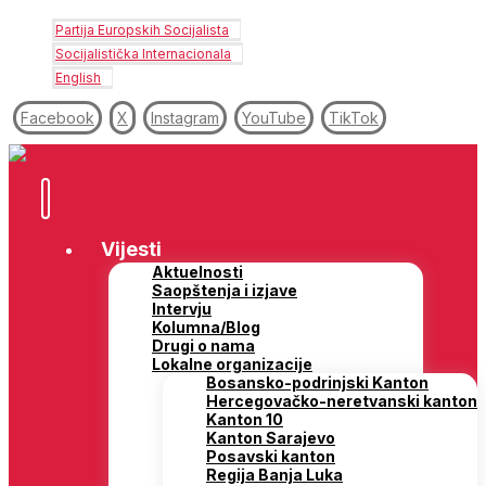
Partija Europskih Socijalista
Socijalistička Internacionala
English
Facebook
X
Instagram
YouTube
TikTok
Vijesti
Aktuelnosti
Saopštenja i izjave
Intervju
Kolumna/Blog
Drugi o nama
Lokalne organizacije
Bosansko-podrinjski Kanton
Hercegovačko-neretvanski kanton
Kanton 10
Kanton Sarajevo
Posavski kanton
Regija Banja Luka