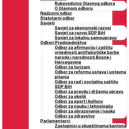
Rukovodstvo Glavnog odbora
O Glavnom odboru
Nadzorni odbor
Statutarni odbor
Savjeti
Savjet za ekonomski razvoj
Savjet za razvoj SDP BiH
Savjet za lokalnu samoupravu
Odbori Predsjedništva
Odbor za afirmaciju i zaštitu
vrijednosti antifašističke borbe
naroda i narodnosti Bosne i
Hercegovine
Odbor za turizam
Odbor za reformu ustava i ustavna
pitanja
Odbor za rad i socijalnu zaštitu
SDP BiH
Odbor za pravdu i državnu upravu
Odbor za okoliš
Odbor za sport i kulturu
Odbor za nauku i tehnologiju
Odbor za obrazovanje i nauku
Odbor za zdravstvo
Parlamentarci
Zastupnici u skupštinama kantona