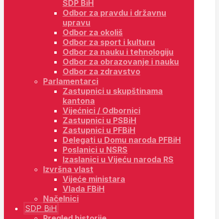
SDP BiH
Odbor za pravdu i državnu
upravu
Odbor za okoliš
Odbor za sport i kulturu
Odbor za nauku i tehnologiju
Odbor za obrazovanje i nauku
Odbor za zdravstvo
Parlamentarci
Zastupnici u skupštinama
kantona
Vijećnici / Odbornici
Zastupnici u PSBiH
Zastupnici u PFBiH
Delegati u Domu naroda PFBiH
Poslanici u NSRS
Izaslanici u Vijeću naroda RS
Izvršna vlast
Vijeće ministara
Vlada FBiH
Načelnici
SDP BiH
Pregled historije