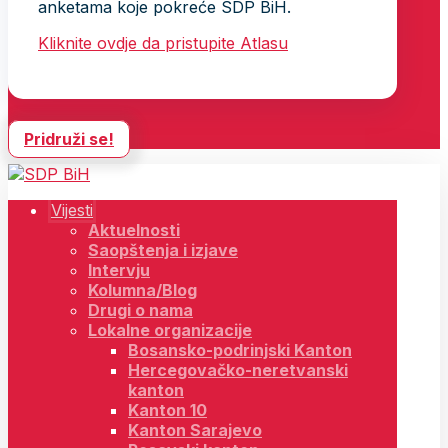
anketama koje pokreće SDP BiH.
Kliknite ovdje da pristupite Atlasu
Pridruži se!
Vijesti
Aktuelnosti
Saopštenja i izjave
Intervju
Kolumna/Blog
Drugi o nama
Lokalne organizacije
Bosansko-podrinjski Kanton
Hercegovačko-neretvanski
kanton
Kanton 10
Kanton Sarajevo