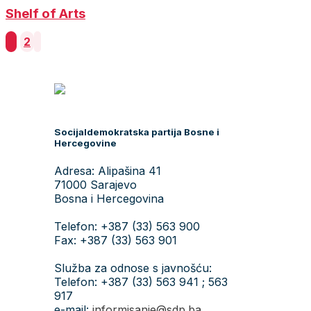
Shelf of Arts
Posts
1
2
pagination
Socijaldemokratska partija Bosne i
Hercegovine
Adresa: Alipašina 41
71000 Sarajevo
Bosna i Hercegovina
Telefon: +387 (33) 563 900
Fax: +387 (33) 563 901
Služba za odnose s javnošću:
Telefon: +387 (33) 563 941 ; 563
917
e-mail:
informisanje@sdp.ba