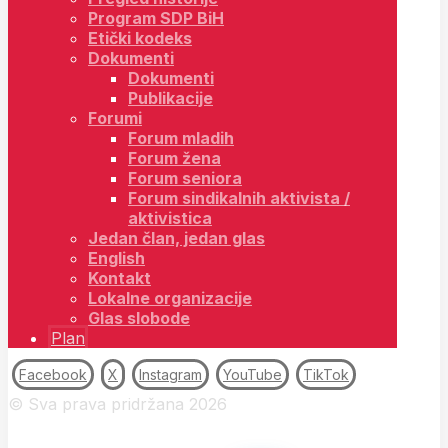
Program SDP BiH
Etički kodeks
Dokumenti
Dokumenti
Publikacije
Forumi
Forum mladih
Forum žena
Forum seniora
Forum sindikalnih aktivista /
aktivistica
Jedan član, jedan glas
English
Kontakt
Lokalne organizacije
Glas slobode
Plan
Facebook
X
Instagram
YouTube
TikTok
© Sva prava pridržana 2026