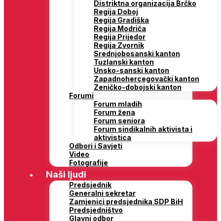
Distriktna organizacija Brčko
Regija Doboj
Regija Gradiška
Regija Modriča
Regija Prijedor
Regija Zvornik
Srednjobosanski kanton
Tuzlanski kanton
Unsko-sanski kanton
Zapadnohercegovački kanton
Zeničko-dobojski kanton
Forumi
Forum mladih
Forum žena
Forum seniora
Forum sindikalnih aktivista i
aktivistica
Odbori i Savjeti
Video
Fotografije
Naši ljudi
Predsjednik
Generalni sekretar
Zamjenici predsjednika SDP BiH
Predsjedništvo
Glavni odbor