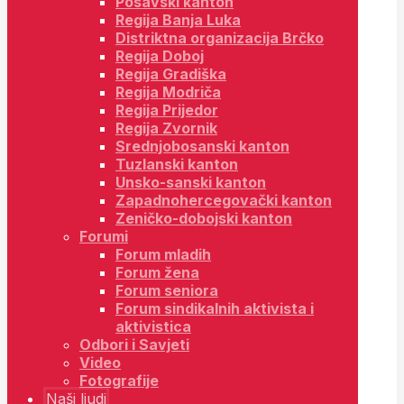
Posavski kanton
Regija Banja Luka
Distriktna organizacija Brčko
Regija Doboj
Regija Gradiška
Regija Modriča
Regija Prijedor
Regija Zvornik
Srednjobosanski kanton
Tuzlanski kanton
Unsko-sanski kanton
Zapadnohercegovački kanton
Zeničko-dobojski kanton
Forumi
Forum mladih
Forum žena
Forum seniora
Forum sindikalnih aktivista i
aktivistica
Odbori i Savjeti
Video
Fotografije
Naši ljudi