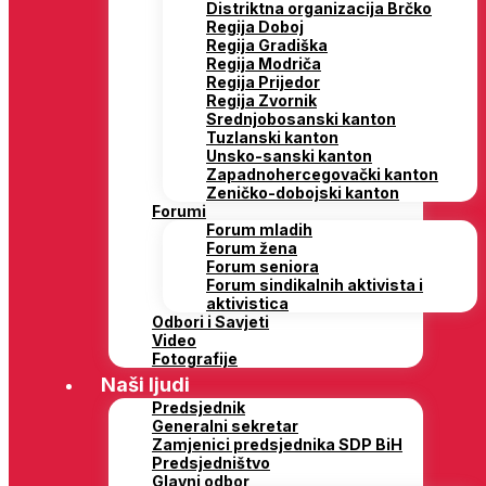
Distriktna organizacija Brčko
Regija Doboj
Regija Gradiška
Regija Modriča
Regija Prijedor
Regija Zvornik
Srednjobosanski kanton
Tuzlanski kanton
Unsko-sanski kanton
Zapadnohercegovački kanton
Zeničko-dobojski kanton
Forumi
Forum mladih
Forum žena
Forum seniora
Forum sindikalnih aktivista i
aktivistica
Odbori i Savjeti
Video
Fotografije
Naši ljudi
Predsjednik
Generalni sekretar
Zamjenici predsjednika SDP BiH
Predsjedništvo
Glavni odbor