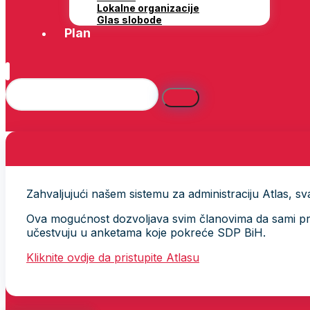
Lokalne organizacije
Glas slobode
Plan
Zahvaljujući našem sistemu za administraciju Atlas, svak
Ova mogućnost dozvoljava svim članovima da sami provj
učestvuju u anketama koje pokreće SDP BiH.
Kliknite ovdje da pristupite Atlasu