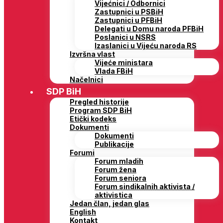
Vijećnici / Odbornici
Zastupnici u PSBiH
Zastupnici u PFBiH
Delegati u Domu naroda PFBiH
Poslanici u NSRS
Izaslanici u Vijeću naroda RS
Izvršna vlast
Vijeće ministara
Vlada FBiH
Načelnici
SDP BiH
Pregled historije
Program SDP BiH
Etički kodeks
Dokumenti
Dokumenti
Publikacije
Forumi
Forum mladih
Forum žena
Forum seniora
Forum sindikalnih aktivista /
aktivistica
Jedan član, jedan glas
English
Kontakt