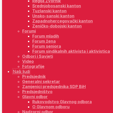
Regija Zvornik
Srednjobosanski kanton
Tuzlanski kanton
Unsko-sanski kanton
Zapadnohercegovački kanton
Zeničko-dobojski kanton
Forumi
Forum mladih
Forum žena
Forum seniora
Forum sindikalnih aktivista i aktivistica
Odbori i Savjeti
Video
Fotografije
Naši ljudi
Predsjednik
Generalni sekretar
Zamjenici predsjednika SDP BiH
Predsjedništvo
Glavni odbor
Rukovodstvo Glavnog odbora
O Glavnom odboru
Nadzorni odbor