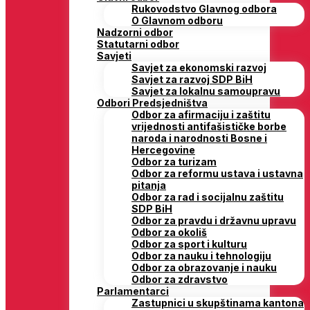
Rukovodstvo Glavnog odbora
O Glavnom odboru
Nadzorni odbor
Statutarni odbor
Savjeti
Savjet za ekonomski razvoj
Savjet za razvoj SDP BiH
Savjet za lokalnu samoupravu
Odbori Predsjedništva
Odbor za afirmaciju i zaštitu
vrijednosti antifašističke borbe
naroda i narodnosti Bosne i
Hercegovine
Odbor za turizam
Odbor za reformu ustava i ustavna
pitanja
Odbor za rad i socijalnu zaštitu
SDP BiH
Odbor za pravdu i državnu upravu
Odbor za okoliš
Odbor za sport i kulturu
Odbor za nauku i tehnologiju
Odbor za obrazovanje i nauku
Odbor za zdravstvo
Parlamentarci
Zastupnici u skupštinama kantona