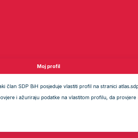
Moj profil
i član SDP BiH posjeduje vlastiti profil na stranici atlas.sd
ere i ažuriraju podatke na vlastitom profilu, da provjere s