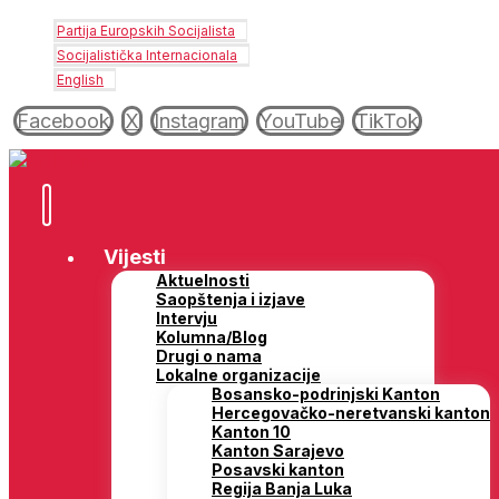
Partija Europskih Socijalista
Socijalistička Internacionala
English
Facebook
X
Instagram
YouTube
TikTok
Vijesti
Aktuelnosti
Saopštenja i izjave
Intervju
Kolumna/Blog
Drugi o nama
Lokalne organizacije
Bosansko-podrinjski Kanton
Hercegovačko-neretvanski kanton
Kanton 10
Kanton Sarajevo
Posavski kanton
Regija Banja Luka