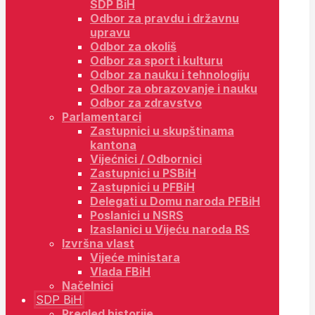
SDP BiH
Odbor za pravdu i državnu
upravu
Odbor za okoliš
Odbor za sport i kulturu
Odbor za nauku i tehnologiju
Odbor za obrazovanje i nauku
Odbor za zdravstvo
Parlamentarci
Zastupnici u skupštinama
kantona
Vijećnici / Odbornici
Zastupnici u PSBiH
Zastupnici u PFBiH
Delegati u Domu naroda PFBiH
Poslanici u NSRS
Izaslanici u Vijeću naroda RS
Izvršna vlast
Vijeće ministara
Vlada FBiH
Načelnici
SDP BiH
Pregled historije