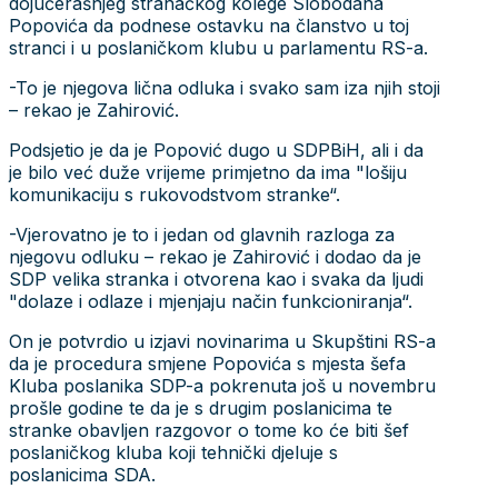
dojučerašnjeg stranačkog kolege Slobodana
Popovića da podnese ostavku na članstvo u toj
stranci i u poslaničkom klubu u parlamentu RS-a.
-To je njegova lična odluka i svako sam iza njih stoji
– rekao je Zahirović.
Podsjetio je da je Popović dugo u SDPBiH, ali i da
je bilo već duže vrijeme primjetno da ima "lošiju
komunikaciju s rukovodstvom stranke“.
-Vjerovatno je to i jedan od glavnih razloga za
njegovu odluku – rekao je Zahirović i dodao da je
SDP velika stranka i otvorena kao i svaka da ljudi
"dolaze i odlaze i mjenjaju način funkcioniranja“.
On je potvrdio u izjavi novinarima u Skupštini RS-a
da je procedura smjene Popovića s mjesta šefa
Kluba poslanika SDP-a pokrenuta još u novembru
prošle godine te da je s drugim poslanicima te
stranke obavljen razgovor o tome ko će biti šef
poslaničkog kluba koji tehnički djeluje s
poslanicima SDA.