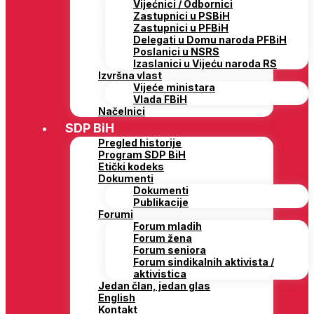
Vijećnici / Odbornici
Zastupnici u PSBiH
Zastupnici u PFBiH
Delegati u Domu naroda PFBiH
Poslanici u NSRS
Izaslanici u Vijeću naroda RS
Izvršna vlast
Vijeće ministara
Vlada FBiH
Načelnici
SDP BiH
Pregled historije
Program SDP BiH
Etički kodeks
Dokumenti
Dokumenti
Publikacije
Forumi
Forum mladih
Forum žena
Forum seniora
Forum sindikalnih aktivista /
aktivistica
Jedan član, jedan glas
English
Kontakt