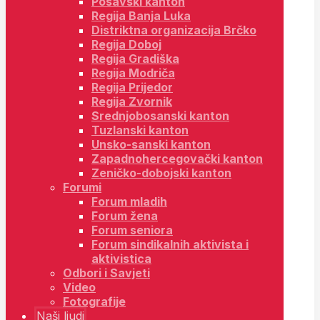
Posavski kanton
Regija Banja Luka
Distriktna organizacija Brčko
Regija Doboj
Regija Gradiška
Regija Modriča
Regija Prijedor
Regija Zvornik
Srednjobosanski kanton
Tuzlanski kanton
Unsko-sanski kanton
Zapadnohercegovački kanton
Zeničko-dobojski kanton
Forumi
Forum mladih
Forum žena
Forum seniora
Forum sindikalnih aktivista i
aktivistica
Odbori i Savjeti
Video
Fotografije
Naši ljudi