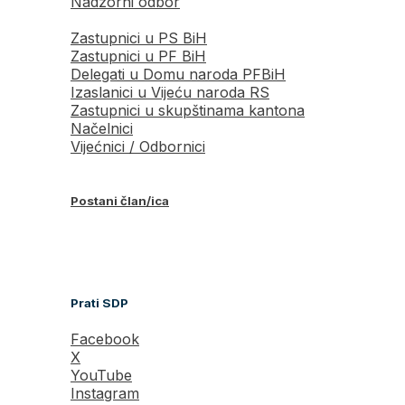
Nadzorni odbor
Zastupnici u PS BiH
Zastupnici u PF BiH
Delegati u Domu naroda PFBiH
Izaslanici u Vijeću naroda RS
Zastupnici u skupštinama kantona
Načelnici
Vijećnici / Odbornici
Postani član/ica
Prati SDP
Facebook
X
YouTube
Instagram