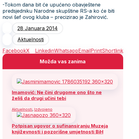
-Tokom dana bit će upućeno obavještene
predsjedniku Narodne skupštine RS-a ko će biti
novi šef ovog kluba – precizirao je Zahirović.
28 Januara 2014
Aktuelnosti
Facebook
X
Linkedin
Whatsapp
Email
Print
Shortlink
Možda vas zanima
Imamović: Ne čini drugome ono što ne
želiš da drugi učini tebi
Aktuelnosti
,
Izdvojeno
Potpisan ugovor o sufinansiranju Muzeja
književnosti i pozorišne umjetnosti BiH