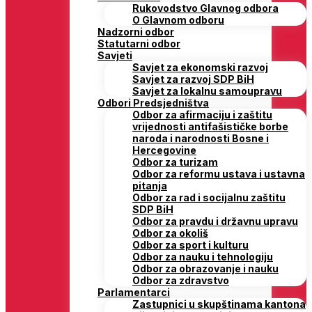
Rukovodstvo Glavnog odbora
O Glavnom odboru
Nadzorni odbor
Statutarni odbor
Savjeti
Savjet za ekonomski razvoj
Savjet za razvoj SDP BiH
Savjet za lokalnu samoupravu
Odbori Predsjedništva
Odbor za afirmaciju i zaštitu
vrijednosti antifašističke borbe
naroda i narodnosti Bosne i
Hercegovine
Odbor za turizam
Odbor za reformu ustava i ustavna
pitanja
Odbor za rad i socijalnu zaštitu
SDP BiH
Odbor za pravdu i državnu upravu
Odbor za okoliš
Odbor za sport i kulturu
Odbor za nauku i tehnologiju
Odbor za obrazovanje i nauku
Odbor za zdravstvo
Parlamentarci
Zastupnici u skupštinama kantona