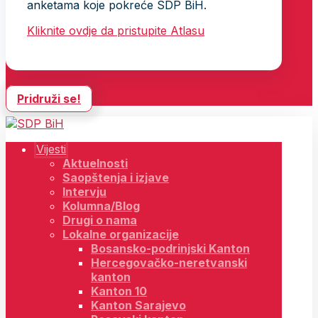
anketama koje pokreće SDP BiH.
Kliknite ovdje da pristupite Atlasu
Pridruži se!
Vijesti
Aktuelnosti
Saopštenja i izjave
Intervju
Kolumna/Blog
Drugi o nama
Lokalne organizacije
Bosansko-podrinjski Kanton
Hercegovačko-neretvanski
kanton
Kanton 10
Kanton Sarajevo