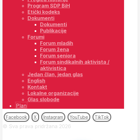
Program SDP BiH
Etički kodeks
Dokumenti
Dokumenti
Publikacije
Forumi
Forum mladih
Forum žena
Forum seniora
Forum sindikalnih aktivista /
aktivistica
Jedan član, jedan glas
English
Kontakt
Lokalne organizacije
Glas slobode
Plan
Facebook
X
Instagram
YouTube
TikTok
© Sva prava pridržana 2026