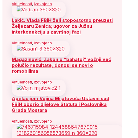
Aktuelnosti
,
Izdvojeno
Lakić: Vlada FBiH želi stopostotno preuzeti
Željezaru Zenica; ugovor za Južnu
interkonekciju u završnoj fazi
Aktuelnosti
,
Izdvojeno
Magazinović: Zakon o “bahatoj” vožnji već
polučio rezultate, donosi se novi o
romobilima
Aktuelnosti
,
Izdvojeno
Apelacijom Vojina Mijatovoća Ustavni sud
FBiH oborio dijelove Statuta i Poslovnika
Grada Mostara
Aktuelnosti
,
Izdvojeno