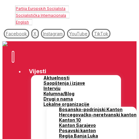
Partija Europskih Socijalista
Socijalistička Internacionala
English
Facebook
X
Instagram
YouTube
TikTok
Vijesti
Aktuelnosti
Saopštenja i izjave
Intervju
Kolumna/Blog
Drugi o nama
Lokalne organizacije
Bosansko-podrinjski Kanton
Hercegovačko-neretvanski kanton
Kanton 10
Kanton Sarajevo
Posavski kanton
Regija Banja Luka