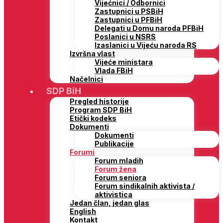
Vijećnici / Odbornici
Zastupnici u PSBiH
Zastupnici u PFBiH
Delegati u Domu naroda PFBiH
Poslanici u NSRS
Izaslanici u Vijeću naroda RS
Izvršna vlast
Vijeće ministara
Vlada FBiH
Načelnici
SDP BiH
Pregled historije
Program SDP BiH
Etički kodeks
Dokumenti
Dokumenti
Publikacije
Forumi
Forum mladih
Forum žena
Forum seniora
Forum sindikalnih aktivista /
aktivistica
Jedan član, jedan glas
English
Kontakt