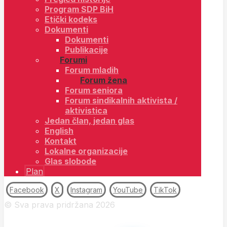
Program SDP BiH
Etički kodeks
Dokumenti
Dokumenti
Publikacije
Forumi
Forum mladih
Forum žena
Forum seniora
Forum sindikalnih aktivista /
aktivistica
Jedan član, jedan glas
English
Kontakt
Lokalne organizacije
Glas slobode
Plan
Facebook
X
Instagram
YouTube
TikTok
© Sva prava pridržana 2026