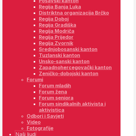
Posavski kanton
Regija Banja Luka
Distriktna organizacija Brčko
Regija Doboj
Regija Gradiška
Regija Modriča
Regija Prijedor
Regija Zvornik
Srednjobosanski kanton
Tuzlanski kanton
Unsko-sanski kanton
Zapadnohercegovački kanton
Zeničko-dobojski kanton
Forumi
Forum mladih
Forum žena
Forum seniora
Forum sindikalnih aktivista i
aktivistica
Odbori i Savjeti
Video
Fotografije
Naši ljudi