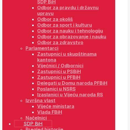
SDP BiH
Odbor za pravdu i državnu
upravu
Odbor za okoliš
Odbor za sport i kulturu
Odbor za nauku i tehnologiju
Odbor za obrazovanje i nauku
Odbor za zdravstvo
Parlamentarci
Zastupnici u skupštinama
kantona
Vijećnici / Odbornici
Zastupnici u PSBiH
Zastupnici u PFBiH
Delegati u Domu naroda PFBiH
Poslanici u NSRS
Izaslanici u Vijeću naroda RS
Izvršna vlast
Vijeće ministara
Vlada FBiH
Načelnici
SDP BiH
Pregled historije