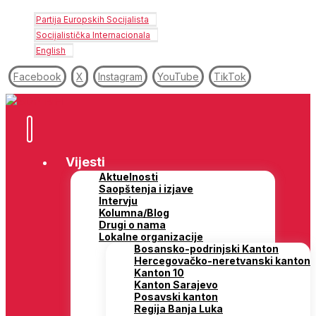
Partija Europskih Socijalista
Socijalistička Internacionala
English
Facebook
X
Instagram
YouTube
TikTok
Vijesti
Aktuelnosti
Saopštenja i izjave
Intervju
Kolumna/Blog
Drugi o nama
Lokalne organizacije
Bosansko-podrinjski Kanton
Hercegovačko-neretvanski kanton
Kanton 10
Kanton Sarajevo
Posavski kanton
Regija Banja Luka