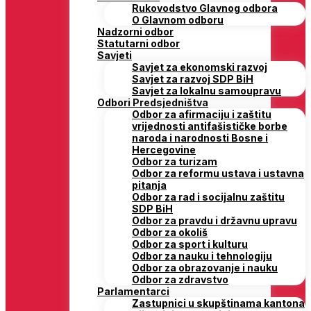
Rukovodstvo Glavnog odbora
O Glavnom odboru
Nadzorni odbor
Statutarni odbor
Savjeti
Savjet za ekonomski razvoj
Savjet za razvoj SDP BiH
Savjet za lokalnu samoupravu
Odbori Predsjedništva
Odbor za afirmaciju i zaštitu
vrijednosti antifašističke borbe
naroda i narodnosti Bosne i
Hercegovine
Odbor za turizam
Odbor za reformu ustava i ustavna
pitanja
Odbor za rad i socijalnu zaštitu
SDP BiH
Odbor za pravdu i državnu upravu
Odbor za okoliš
Odbor za sport i kulturu
Odbor za nauku i tehnologiju
Odbor za obrazovanje i nauku
Odbor za zdravstvo
Parlamentarci
Zastupnici u skupštinama kantona