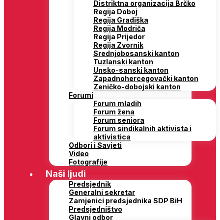
Distriktna organizacija Brčko
Regija Doboj
Regija Gradiška
Regija Modriča
Regija Prijedor
Regija Zvornik
Srednjobosanski kanton
Tuzlanski kanton
Unsko-sanski kanton
Zapadnohercegovački kanton
Zeničko-dobojski kanton
Forumi
Forum mladih
Forum žena
Forum seniora
Forum sindikalnih aktivista i
aktivistica
Odbori i Savjeti
Video
Fotografije
Naši ljudi
Predsjednik
Generalni sekretar
Zamjenici predsjednika SDP BiH
Predsjedništvo
Glavni odbor