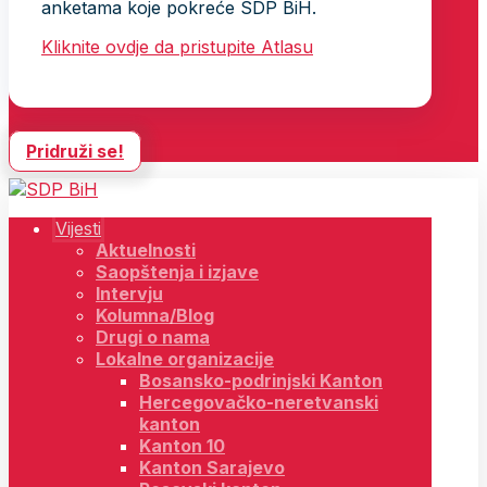
anketama koje pokreće SDP BiH.
Kliknite ovdje da pristupite Atlasu
Pridruži se!
Vijesti
Aktuelnosti
Saopštenja i izjave
Intervju
Kolumna/Blog
Drugi o nama
Lokalne organizacije
Bosansko-podrinjski Kanton
Hercegovačko-neretvanski
kanton
Kanton 10
Kanton Sarajevo