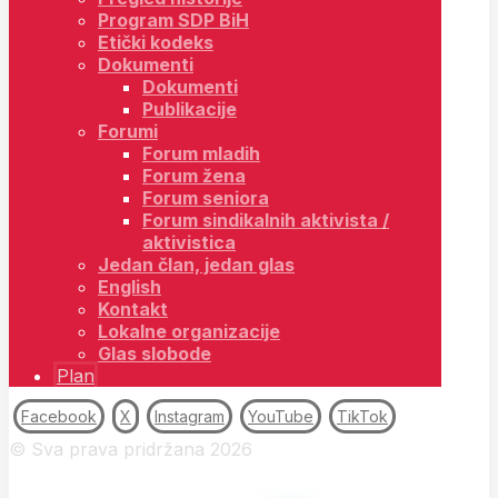
Program SDP BiH
Etički kodeks
Dokumenti
Dokumenti
Publikacije
Forumi
Forum mladih
Forum žena
Forum seniora
Forum sindikalnih aktivista /
aktivistica
Jedan član, jedan glas
English
Kontakt
Lokalne organizacije
Glas slobode
Plan
Facebook
X
Instagram
YouTube
TikTok
© Sva prava pridržana 2026