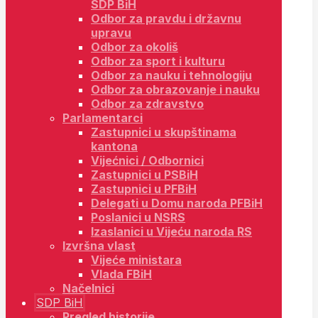
SDP BiH
Odbor za pravdu i državnu
upravu
Odbor za okoliš
Odbor za sport i kulturu
Odbor za nauku i tehnologiju
Odbor za obrazovanje i nauku
Odbor za zdravstvo
Parlamentarci
Zastupnici u skupštinama
kantona
Vijećnici / Odbornici
Zastupnici u PSBiH
Zastupnici u PFBiH
Delegati u Domu naroda PFBiH
Poslanici u NSRS
Izaslanici u Vijeću naroda RS
Izvršna vlast
Vijeće ministara
Vlada FBiH
Načelnici
SDP BiH
Pregled historije