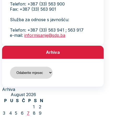
Telefon: +387 (33) 563 900
Fax: +387 (33) 563 901
Služba za odnose s javnošću:
Telefon: +387 (33) 563 941 ; 563 917
e-mail:
informisanje@sdp.ba
Arhiva
Arhiva
Arhiva
August 2026
P
U
S
Č
P
S
N
1
2
3
4
5
6
7
8
9