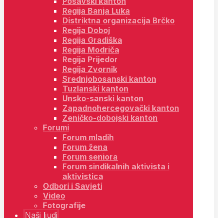
Posavski kanton
Regija Banja Luka
Distriktna organizacija Brčko
Regija Doboj
Regija Gradiška
Regija Modriča
Regija Prijedor
Regija Zvornik
Srednjobosanski kanton
Tuzlanski kanton
Unsko-sanski kanton
Zapadnohercegovački kanton
Zeničko-dobojski kanton
Forumi
Forum mladih
Forum žena
Forum seniora
Forum sindikalnih aktivista i
aktivistica
Odbori i Savjeti
Video
Fotografije
Naši ljudi