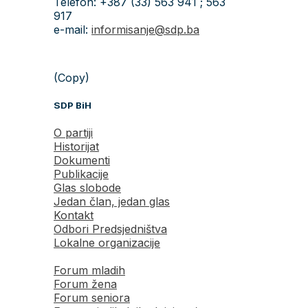
Telefon: +387 (33) 563 941 ; 563
917
e-mail:
informisanje@sdp.ba
(Copy)
SDP BiH
O partiji
Historijat
Dokumenti
Publikacije
Glas slobode
Jedan član, jedan glas
Kontakt
Odbori Predsjedništva
Lokalne organizacije
Forum mladih
Forum žena
Forum seniora