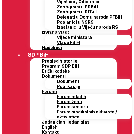
Vijećnici / Odbornici
Zastupnici u PSBiH
Zastupnici u PFBiH
Delegati u Domu naroda PFBiH
Poslanici u NSRS
Izaslanici u Vijeću naroda RS
Izvršna vlast
Vijeće ministara
Vlada FBiH
Načelnici
SDP BiH
Pregled historije
Program SDP BiH
Etički kodeks
Dokumenti
Dokumenti
Publikacije
Forumi
Forum mladih
Forum žena
Forum seniora
Forum sindikalnih aktivista /
aktivistica
Jedan član, jedan glas
English
Kontakt