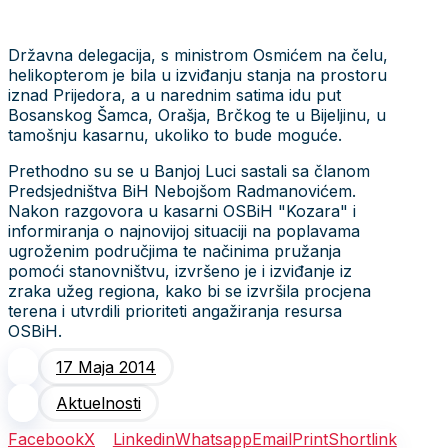
Državna delegacija, s ministrom Osmićem na čelu,
helikopterom je bila u izviđanju stanja na prostoru
iznad Prijedora, a u narednim satima idu put
Bosanskog Šamca, Orašja, Brčkog te u Bijeljinu, u
tamošnju kasarnu, ukoliko to bude moguće.
Prethodno su se u Banjoj Luci sastali sa članom
Predsjedništva BiH Nebojšom Radmanovićem.
Nakon razgovora u kasarni OSBiH "Kozara" i
informiranja o najnovijoj situaciji na poplavama
ugroženim područjima te načinima pružanja
pomoći stanovništvu, izvršeno je i izviđanje iz
zraka užeg regiona, kako bi se izvršila procjena
terena i utvrdili prioriteti angažiranja resursa
OSBiH.
17 Maja 2014
Aktuelnosti
Facebook
X
Linkedin
Whatsapp
Email
Print
Shortlink