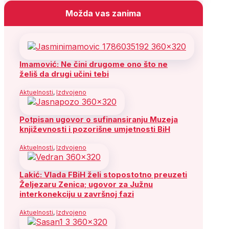
Možda vas zanima
Imamović: Ne čini drugome ono što ne
želiš da drugi učini tebi
Aktuelnosti
,
Izdvojeno
Potpisan ugovor o sufinansiranju Muzeja
književnosti i pozorišne umjetnosti BiH
Aktuelnosti
,
Izdvojeno
Lakić: Vlada FBiH želi stopostotno preuzeti
Željezaru Zenica; ugovor za Južnu
interkonekciju u završnoj fazi
Aktuelnosti
,
Izdvojeno