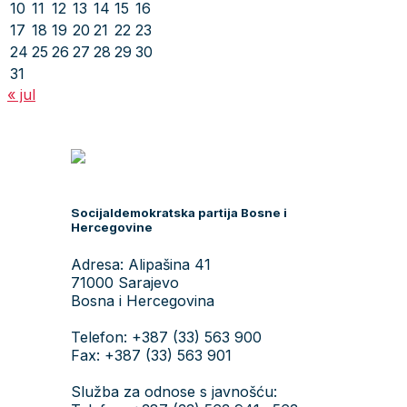
10
11
12
13
14
15
16
17
18
19
20
21
22
23
24
25
26
27
28
29
30
31
« jul
Socijaldemokratska partija Bosne i
Hercegovine
Adresa: Alipašina 41
71000 Sarajevo
Bosna i Hercegovina
Telefon: +387 (33) 563 900
Fax: +387 (33) 563 901
Služba za odnose s javnošću: