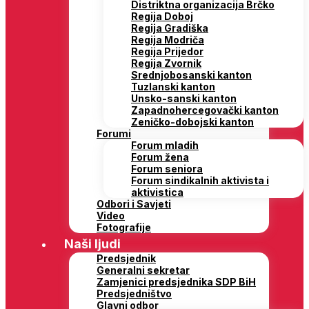
Distriktna organizacija Brčko
Regija Doboj
Regija Gradiška
Regija Modriča
Regija Prijedor
Regija Zvornik
Srednjobosanski kanton
Tuzlanski kanton
Unsko-sanski kanton
Zapadnohercegovački kanton
Zeničko-dobojski kanton
Forumi
Forum mladih
Forum žena
Forum seniora
Forum sindikalnih aktivista i
aktivistica
Odbori i Savjeti
Video
Fotografije
Naši ljudi
Predsjednik
Generalni sekretar
Zamjenici predsjednika SDP BiH
Predsjedništvo
Glavni odbor