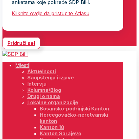
anketama koje pokreće SDP BiH.
Kliknite ovdje da pristupite Atlasu
Pridruži se!
Vijesti
Aktuelnosti
Saopštenja i izjave
Intervju
Kolumna/Blog
Drugi o nama
Lokalne organizacije
Bosansko-podrinjski Kanton
Hercegovačko-neretvanski
kanton
Kanton 10
Kanton Sarajevo