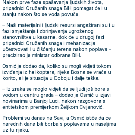
Nakon prve faze spašavanja ljudskih života,
pripadnici Oružanih snaga BiH pomagat će i u
stanju nakon što se voda povuče.
– Naši materijalni i ljudski resursi angažirani su i u
fazi smještanja i zbrinjavanja ugroženog
stanovništva u kasarne, dok će u drugoj fazi
pripadnici Oružanih snaga i mehanizacija
učestvovati i u čišćenju terena nakon poplava –
precizirao je ministar odbrane BiH.
Osmić je dodao da, koliko su mogli vidjeti tokom
izviđanja iz helikoptera, rijeka Bosna se vraća u
korito, ali je situacija u Doboju i dalje teška.
– Iz zraka se moglo vidjeti da se ljudi još bore s
vodom u centru grada – dodao je Osmić u izjavi
novinarima u Banjoj Luci, nakon razgovora s
entitetskom premijerkom Željkom Cvijanović.
Problemi su danas na Savi, a Osmić ističe da će
narednih dana biti borba s poplavama u naseljima
uz tu rijeku.