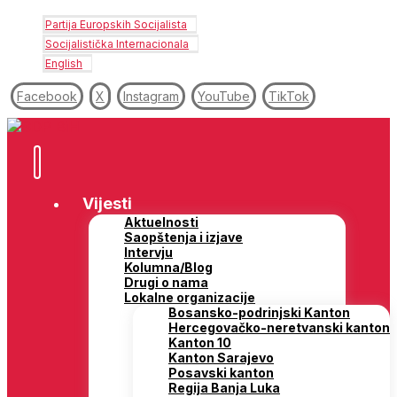
Partija Europskih Socijalista
Socijalistička Internacionala
English
Facebook
X
Instagram
YouTube
TikTok
Vijesti
Aktuelnosti
Saopštenja i izjave
Intervju
Kolumna/Blog
Drugi o nama
Lokalne organizacije
Bosansko-podrinjski Kanton
Hercegovačko-neretvanski kanton
Kanton 10
Kanton Sarajevo
Posavski kanton
Regija Banja Luka