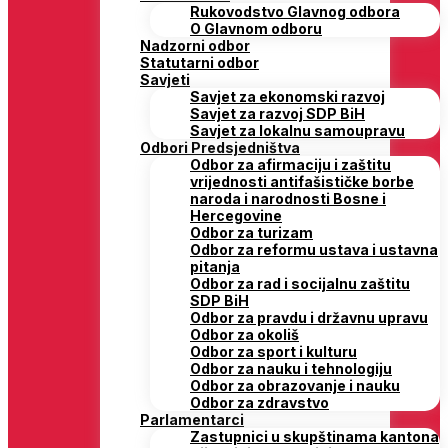
Rukovodstvo Glavnog odbora
O Glavnom odboru
Nadzorni odbor
Statutarni odbor
Savjeti
Savjet za ekonomski razvoj
Savjet za razvoj SDP BiH
Savjet za lokalnu samoupravu
Odbori Predsjedništva
Odbor za afirmaciju i zaštitu
vrijednosti antifašističke borbe
naroda i narodnosti Bosne i
Hercegovine
Odbor za turizam
Odbor za reformu ustava i ustavna
pitanja
Odbor za rad i socijalnu zaštitu
SDP BiH
Odbor za pravdu i državnu upravu
Odbor za okoliš
Odbor za sport i kulturu
Odbor za nauku i tehnologiju
Odbor za obrazovanje i nauku
Odbor za zdravstvo
Parlamentarci
Zastupnici u skupštinama kantona