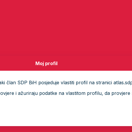
Moj profil
i član SDP BiH posjeduje vlastiti profil na stranici atlas.sd
ere i ažuriraju podatke na vlastitom profilu, da provjere s