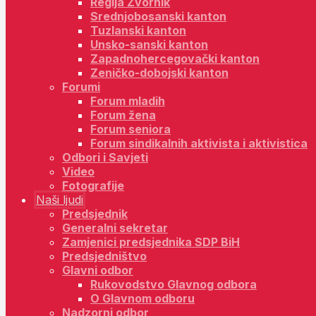
Regija Zvornik
Srednjobosanski kanton
Tuzlanski kanton
Unsko-sanski kanton
Zapadnohercegovački kanton
Zeničko-dobojski kanton
Forumi
Forum mladih
Forum žena
Forum seniora
Forum sindikalnih aktivista i aktivistica
Odbori i Savjeti
Video
Fotografije
Naši ljudi
Predsjednik
Generalni sekretar
Zamjenici predsjednika SDP BiH
Predsjedništvo
Glavni odbor
Rukovodstvo Glavnog odbora
O Glavnom odboru
Nadzorni odbor