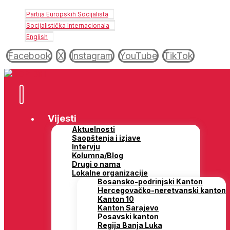
Partija Europskih Socijalista
Socijalistička Internacionala
English
Facebook
X
Instagram
YouTube
TikTok
Vijesti
Aktuelnosti
Saopštenja i izjave
Intervju
Kolumna/Blog
Drugi o nama
Lokalne organizacije
Bosansko-podrinjski Kanton
Hercegovačko-neretvanski kanton
Kanton 10
Kanton Sarajevo
Posavski kanton
Regija Banja Luka