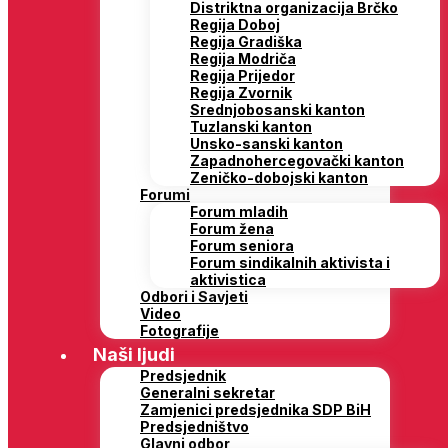
Distriktna organizacija Brčko
Regija Doboj
Regija Gradiška
Regija Modriča
Regija Prijedor
Regija Zvornik
Srednjobosanski kanton
Tuzlanski kanton
Unsko-sanski kanton
Zapadnohercegovački kanton
Zeničko-dobojski kanton
Forumi
Forum mladih
Forum žena
Forum seniora
Forum sindikalnih aktivista i
aktivistica
Odbori i Savjeti
Video
Fotografije
Naši ljudi
Predsjednik
Generalni sekretar
Zamjenici predsjednika SDP BiH
Predsjedništvo
Glavni odbor