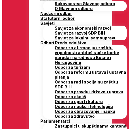
Rukovodstvo Glavnog odbora
O Glavnom odboru
Nadzorni odbor
Statutarni odbor
Savjeti
Savjet za ekonomski razvoj
Savjet za razvoj SDP BiH
Savjet za lokalnu samoupravu
Odbori Predsjedništva
Odbor za afirmaciju i zaštitu
vrijednosti antifašističke borbe
naroda i narodnosti Bosne i
Hercegovine
Odbor za turizam
Odbor za reformu ustava i ustavna
pitanja
Odbor za rad i socijalnu zaštitu
SDP BiH
Odbor za pravdu i državnu upravu
Odbor za okoliš
Odbor za sport i kulturu
Odbor za nauku i tehnologiju
Odbor za obrazovanje i nauku
Odbor za zdravstvo
Parlamentarci
Zastupnici u skupštinama kantona