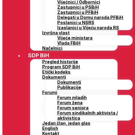
Vijećnici / Odbornici
Zastupnici u PSBiH
Zastupnici u PFBiH
Delegati u Domu naroda PFBiH
Poslanici u NSRS
Izaslanici u Vijeću naroda RS
Izvršna vlast
Vijeće ministara
Vlada FBiH
Načelnici
SDP BiH
Pregled historije
Program SDP BiH
Etički kodeks
Dokumenti
Dokumenti
Publikacije
Forumi
Forum mladih
Forum žena
Forum seniora
Forum sindikalnih aktivista /
aktivistica
Jedan član, jedan glas
English
Kontakt