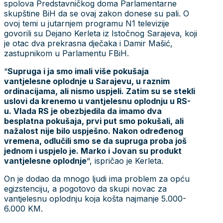
spolova Predstavničkog doma Parlamentarne
skupštine BiH da se ovaj zakon donese su pali. O
ovoj temi u jutarnjem programu N1 televizije
govorili su Dejano Kerleta iz Istočnog Sarajeva, koji
je otac dva prekrasna dječaka i Damir Mašić,
zastupnikom
u Parlamentu FBiH.
“
Supruga i ja smo imali više pokušaja
vantjelesne oplodnje u Sarajevu, u raznim
ordinacijama, ali nismo uspjeli. Zatim su se stekli
uslovi da krenemo u vantjelesnu oplodnju u RS-
u. Vlada RS je obezbjedila da imamo dva
besplatna pokušaja, prvi put smo pokušali, ali
nažalost nije bilo uspješno. Nakon određenog
vremena, odlučili smo se da supruga proba još
jednom i uspjelo je. Marko i Jovan su produkt
vantjelesne oplodnje
“, ispričao je Kerleta.
On je dodao da mnogo ljudi ima problem za opću
egizstenciju, a pogotovo da skupi novac za
vantjelesnu oplodnju koja košta najmanje 5.000-
6.000 KM.