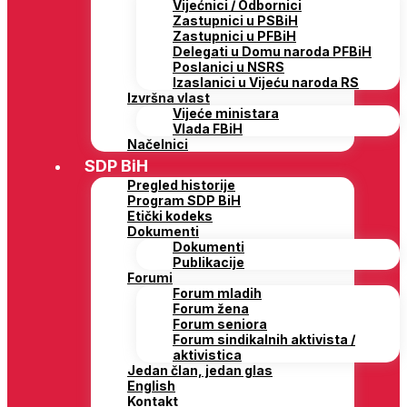
Vijećnici / Odbornici
Zastupnici u PSBiH
Zastupnici u PFBiH
Delegati u Domu naroda PFBiH
Poslanici u NSRS
Izaslanici u Vijeću naroda RS
Izvršna vlast
Vijeće ministara
Vlada FBiH
Načelnici
SDP BiH
Pregled historije
Program SDP BiH
Etički kodeks
Dokumenti
Dokumenti
Publikacije
Forumi
Forum mladih
Forum žena
Forum seniora
Forum sindikalnih aktivista /
aktivistica
Jedan član, jedan glas
English
Kontakt