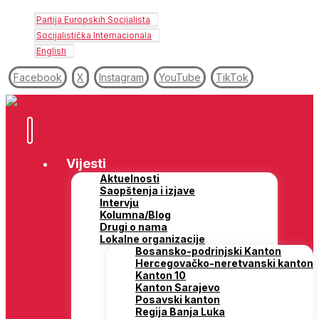
Partija Europskih Socijalista
Socijalistička Internacionala
English
Facebook
X
Instagram
YouTube
TikTok
Vijesti
Aktuelnosti
Saopštenja i izjave
Intervju
Kolumna/Blog
Drugi o nama
Lokalne organizacije
Bosansko-podrinjski Kanton
Hercegovačko-neretvanski kanton
Kanton 10
Kanton Sarajevo
Posavski kanton
Regija Banja Luka