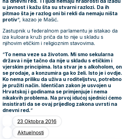
na dnevni red. Ti ljudi nemaju hrabrosti da izađu
u javnost i kažu šta su stvarni razlozi. Da ih
pitmao šta je razlog oni bi rekli da nemaju ništa
protiv
“, kazao je Mašić.
Zastupnik u federalnom parlamentu je istakao da
iza kuloara kruži priča da to nije u skladu s
njihovim etičkim i religioznim stavovima.
“
To nema veze sa životom. Mi smo sekularna
država i nije tačno da nije u skladu s etičkim i
vjerskim principima. Ista stvar je s alkoholom, on
se prodaje, a konzumira ga ko želi. Isto je i ovdje.
Ko nema priliku da uživa u roditeljstvu, potrebno
je pružiti način. Identičan zakon je usvojen u
Hrvatskoj i godinama se primjenjuje i nema
nikakvih problema. Na prvoj idućoj sjednici ćemo
insistirati da se ovaj prijedlog zakona uvrsti na
dnevni red.
“
23 Oktobra 2016
Aktuelnosti