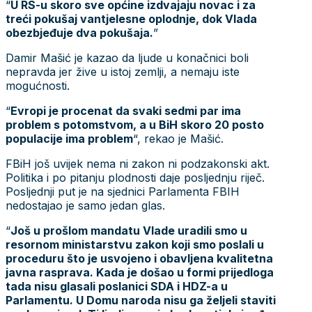
“
U RS-u skoro sve općine izdvajaju novac i za
treći pokušaj vantjelesne oplodnje, dok Vlada
obezbjeđuje dva pokušaja.
”
Damir Mašić je kazao da ljude u konačnici boli
nepravda jer žive u istoj zemlji, a nemaju iste
mogućnosti.
“
Evropi je procenat da svaki sedmi par ima
problem s potomstvom, a u BiH skoro 20 posto
populacije ima problem
“, rekao je Mašić.
FBiH još uvijek nema ni zakon ni podzakonski akt.
Politika i po pitanju plodnosti daje posljednju riječ.
Posljednji put je na sjednici Parlamenta FBIH
nedostajao je samo jedan glas.
“
Još u prošlom mandatu Vlade uradili smo u
resornom ministarstvu zakon koji smo poslali u
proceduru što je usvojeno i obavljena kvalitetna
javna rasprava. Kada je došao u formi prijedloga
tada nisu glasali poslanici SDA i HDZ-a u
Parlamentu. U Domu naroda nisu ga željeli staviti