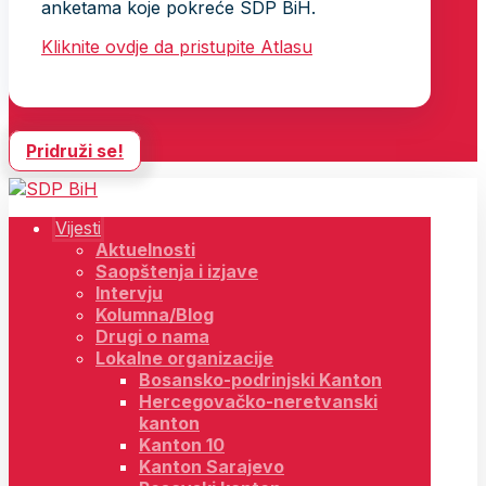
anketama koje pokreće SDP BiH.
Kliknite ovdje da pristupite Atlasu
Pridruži se!
Vijesti
Aktuelnosti
Saopštenja i izjave
Intervju
Kolumna/Blog
Drugi o nama
Lokalne organizacije
Bosansko-podrinjski Kanton
Hercegovačko-neretvanski
kanton
Kanton 10
Kanton Sarajevo