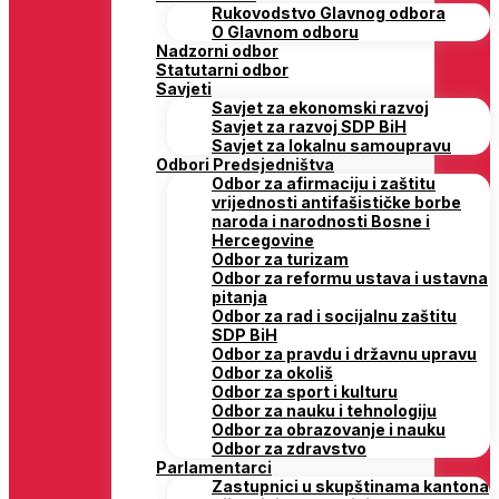
Rukovodstvo Glavnog odbora
O Glavnom odboru
Nadzorni odbor
Statutarni odbor
Savjeti
Savjet za ekonomski razvoj
Savjet za razvoj SDP BiH
Savjet za lokalnu samoupravu
Odbori Predsjedništva
Odbor za afirmaciju i zaštitu
vrijednosti antifašističke borbe
naroda i narodnosti Bosne i
Hercegovine
Odbor za turizam
Odbor za reformu ustava i ustavna
pitanja
Odbor za rad i socijalnu zaštitu
SDP BiH
Odbor za pravdu i državnu upravu
Odbor za okoliš
Odbor za sport i kulturu
Odbor za nauku i tehnologiju
Odbor za obrazovanje i nauku
Odbor za zdravstvo
Parlamentarci
Zastupnici u skupštinama kantona