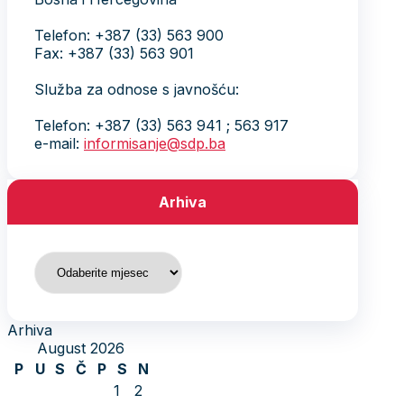
Telefon: +387 (33) 563 900
Fax: +387 (33) 563 901
Služba za odnose s javnošću:
Telefon: +387 (33) 563 941 ; 563 917
e-mail:
informisanje@sdp.ba
Arhiva
Arhiva
Arhiva
August 2026
P
U
S
Č
P
S
N
1
2