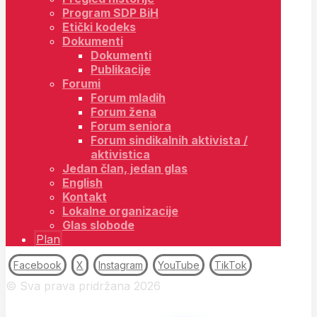
Program SDP BiH
Etički kodeks
Dokumenti
Dokumenti
Publikacije
Forumi
Forum mladih
Forum žena
Forum seniora
Forum sindikalnih aktivista /
aktivistica
Jedan član, jedan glas
English
Kontakt
Lokalne organizacije
Glas slobode
Plan
Facebook
X
Instagram
YouTube
TikTok
© Sva prava pridržana 2026