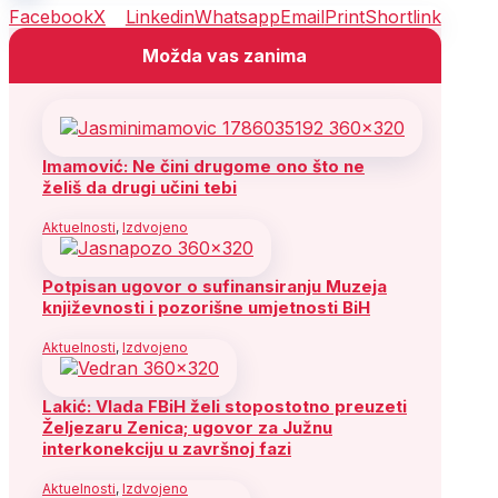
Facebook
X
Linkedin
Whatsapp
Email
Print
Shortlink
Možda vas zanima
Imamović: Ne čini drugome ono što ne
želiš da drugi učini tebi
Aktuelnosti
,
Izdvojeno
Potpisan ugovor o sufinansiranju Muzeja
književnosti i pozorišne umjetnosti BiH
Aktuelnosti
,
Izdvojeno
Lakić: Vlada FBiH želi stopostotno preuzeti
Željezaru Zenica; ugovor za Južnu
interkonekciju u završnoj fazi
Aktuelnosti
,
Izdvojeno