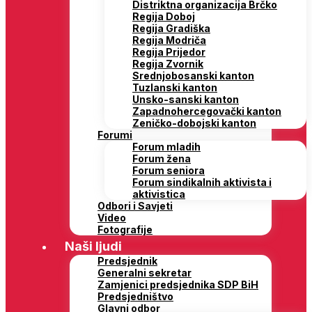
Distriktna organizacija Brčko
Regija Doboj
Regija Gradiška
Regija Modriča
Regija Prijedor
Regija Zvornik
Srednjobosanski kanton
Tuzlanski kanton
Unsko-sanski kanton
Zapadnohercegovački kanton
Zeničko-dobojski kanton
Forumi
Forum mladih
Forum žena
Forum seniora
Forum sindikalnih aktivista i
aktivistica
Odbori i Savjeti
Video
Fotografije
Naši ljudi
Predsjednik
Generalni sekretar
Zamjenici predsjednika SDP BiH
Predsjedništvo
Glavni odbor