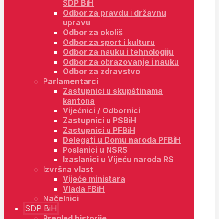
SDP BiH
Odbor za pravdu i državnu
upravu
Odbor za okoliš
Odbor za sport i kulturu
Odbor za nauku i tehnologiju
Odbor za obrazovanje i nauku
Odbor za zdravstvo
Parlamentarci
Zastupnici u skupštinama
kantona
Vijećnici / Odbornici
Zastupnici u PSBiH
Zastupnici u PFBiH
Delegati u Domu naroda PFBiH
Poslanici u NSRS
Izaslanici u Vijeću naroda RS
Izvršna vlast
Vijeće ministara
Vlada FBiH
Načelnici
SDP BiH
Pregled historije