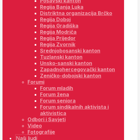
Posavski kanton
Regija Banja Luka
Distriktna organizacija Brčko
Regija Doboj
Regija Gradiška
Regija Modriča
Regija Prijedor
Regija Zvornik
Srednjobosanski kanton
Tuzlanski kanton
Unsko-sanski kanton
Zapadnohercegovački kanton
Zeničko-dobojski kanton
Forumi
Forum mladih
Forum žena
Forum seniora
Forum sindikalnih aktivista i
aktivistica
Odbori i Savjeti
Video
Fotografije
Naši ljudi